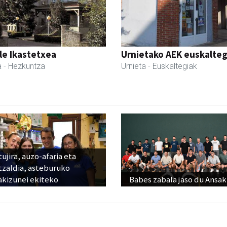
le Ikastetxea
Urnietako AEK euskalteg
a
- Hezkuntza
Urnieta
- Euskaltegiak
ujira, auzo-afaria eta
tzaldia, asteburuko
akizunei ekiteko
Babes zabala jaso du Ansak