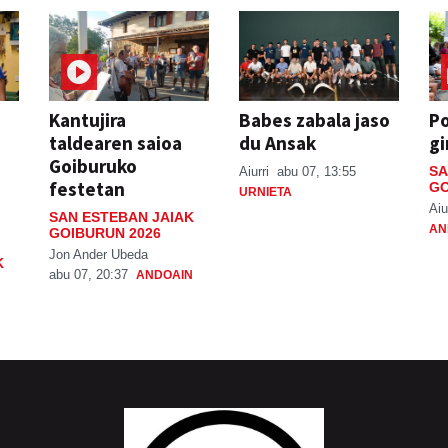
Kantujira
Babes zabala jaso
P
taldearen saioa
du Ansak
gi
Goiburuko
SA
Aiurri
abu 07, 13:55
festetan
GO
URNIETA
Aiu
SAN ESTEBAN JAIAK
AN
GOIBURUN 2026
Jon Ander Ubeda
K
abu 07, 20:37
ANDOAIN