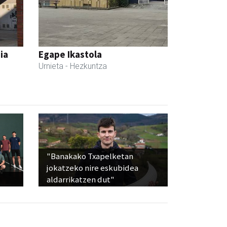
ia
Egape Ikastola
Urnieta
- Hezkuntza
"Banakako Txapelketan
jokatzeko nire eskubidea
aldarrikatzen dut"