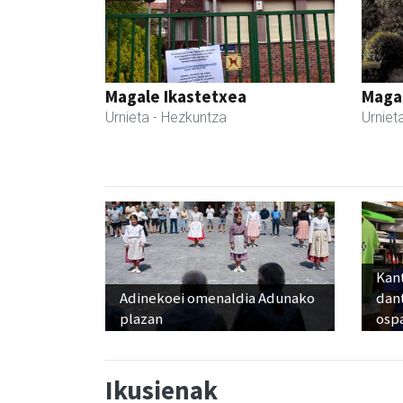
Magale Ikastetxea
Maga
Urnieta
- Hezkuntza
Urniet
Kant
Adinekoei omenaldia Adunako
dan
plazan
osp
Ikusienak