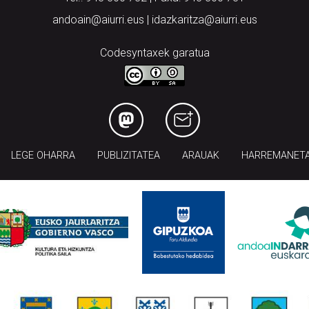
andoain@aiurri.eus | idazkaritza@aiurri.eus
Codesyntaxek garatua
LEGE OHARRA
PUBLIZITATEA
ARAUAK
HARREMANET