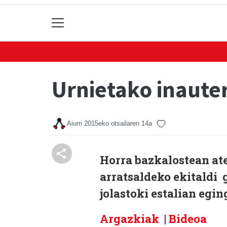
Urnietako inaute
Aiurri
2015eko otsailaren 14a
Horra bazkalostean ate
arratsaldeko ekitaldi 
jolastoki estalian egin
Argazkiak
|
Bideoa