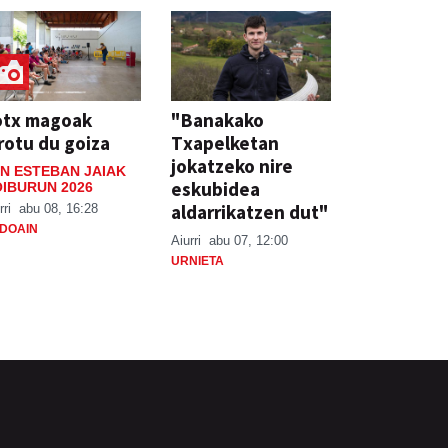
otx magoak
"Banakako
rotu du goiza
Txapelketan
jokatzeko nire
N ESTEBAN JAIAK
eskubidea
IBURUN 2026
aldarrikatzen dut"
rri
abu 08, 16:28
DOAIN
Aiurri
abu 07, 12:00
URNIETA