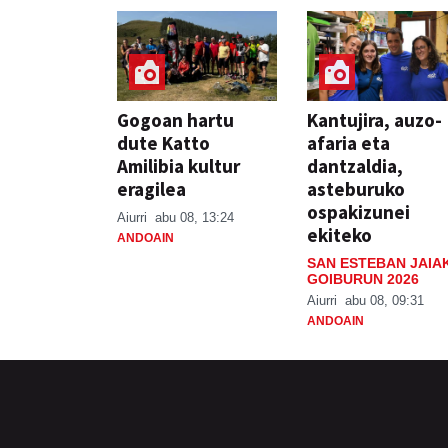
Gogoan hartu
Kantujira, auzo-
dute Katto
afaria eta
Amilibia kultur
dantzaldia,
eragilea
asteburuko
ospakizunei
Aiurri
abu 08, 13:24
ekiteko
ANDOAIN
SAN ESTEBAN JAIA
GOIBURUN 2026
Aiurri
abu 08, 09:31
ANDOAIN