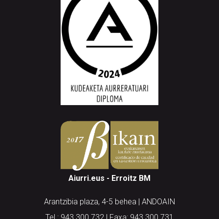
Aiurri.eus - Erroitz BM
Arantzibia plaza, 4-5 behea | ANDOAIN
Tel.: 943 300 732 | Faxa: 943 300 731