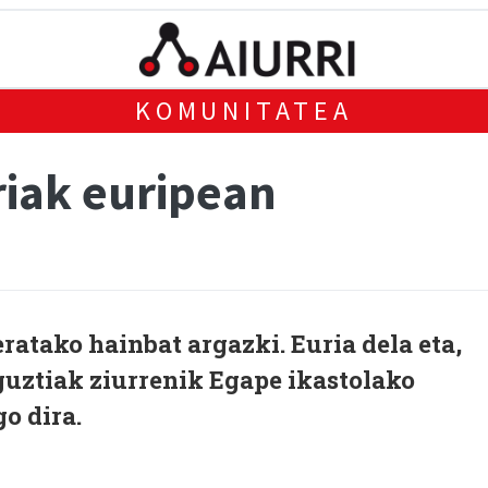
KOMUNITATEA
riak euripean
ratako hainbat argazki. Euria dela eta,
guztiak ziurrenik Egape ikastolako
go dira.