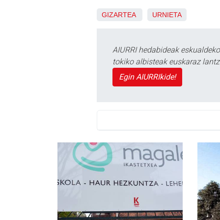
GIZARTEA
URNIETA
AIURRI hedabideak eskualdeko n
tokiko albisteak euskaraz lan
Egin AIURRIkide!