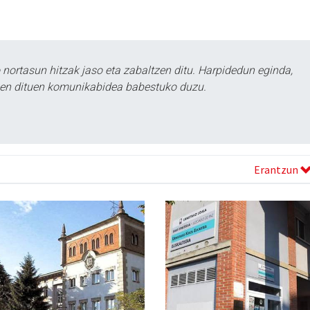
ortasun hitzak jaso eta zabaltzen ditu. Harpidedun eginda,
tzen dituen komunikabidea babestuko duzu.
Erantzun