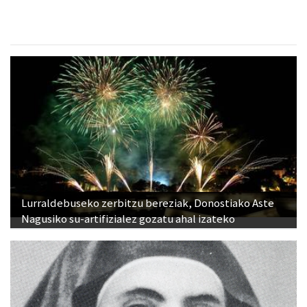
Lurraldebuseko zerbitzu bereziak, Donostiako Aste
Nagusiko su-artifizialez gozatu ahal izateko