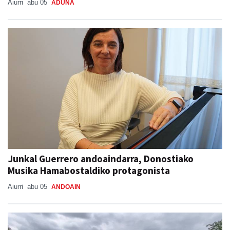
Aiurri
abu 05
ADUNA
Junkal Guerrero andoaindarra, Donostiako
Musika Hamabostaldiko protagonista
Aiurri
abu 05
ANDOAIN