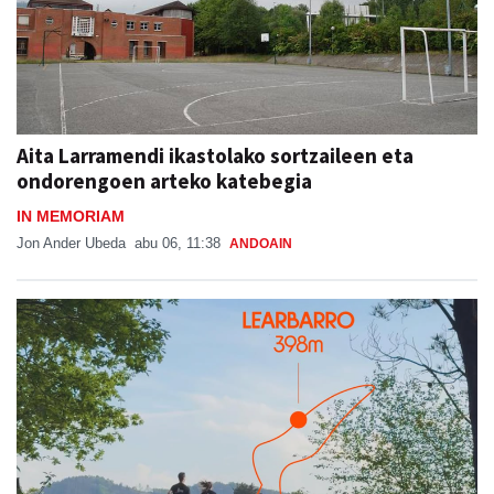
Aita Larramendi ikastolako sortzaileen eta
ondorengoen arteko katebegia
IN MEMORIAM
Jon Ander Ubeda
abu 06, 11:38
ANDOAIN