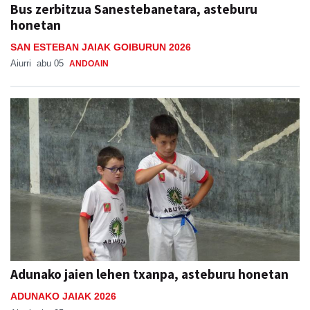
Bus zerbitzua Sanestebanetara, asteburu
honetan
SAN ESTEBAN JAIAK GOIBURUN 2026
Aiurri
abu 05
ANDOAIN
Adunako jaien lehen txanpa, asteburu honetan
ADUNAKO JAIAK 2026