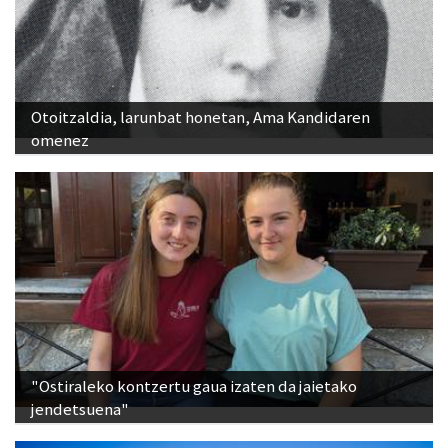
Otoitzaldia, larunbat honetan, Ama Kandidaren
omenez
"Ostiraleko kontzertu gaua izaten da jaietako
jendetsuena"