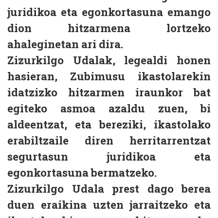
juridikoa eta egonkortasuna emango
dion hitzarmena lortzeko
ahaleginetan ari dira.
Zizurkilgo Udalak, legealdi honen
hasieran, Zubimusu ikastolarekin
idatzizko hitzarmen iraunkor bat
egiteko asmoa azaldu zuen, bi
aldeentzat, eta bereziki, ikastolako
erabiltzaile diren herritarrentzat
segurtasun juridikoa eta
egonkortasuna bermatzeko.
Zizurkilgo Udala prest dago berea
duen eraikina uzten jarraitzeko eta