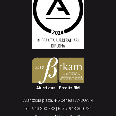
Aiurri.eus - Erroitz BM
Arantzibia plaza, 4-5 behea | ANDOAIN
Tel.: 943 300 732 | Faxa: 943 300 731