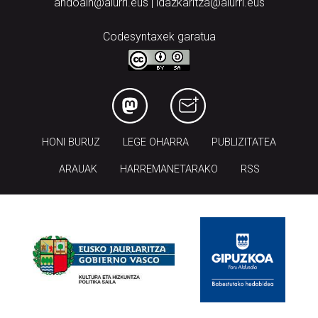
andoain@aiurri.eus | idazkaritza@aiurri.eus
Codesyntaxek garatua
HONI BURUZ
LEGE OHARRA
PUBLIZITATEA
ARAUAK
HARREMANETARAKO
RSS