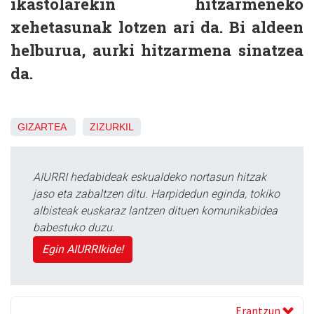
ikastolarekin hitzarmeneko
xehetasunak lotzen ari da. Bi aldeen
helburua, aurki hitzarmena sinatzea
da.
GIZARTEA
ZIZURKIL
AIURRI hedabideak eskualdeko nortasun hitzak
jaso eta zabaltzen ditu. Harpidedun eginda, tokiko
albisteak euskaraz lantzen dituen komunikabidea
babestuko duzu.
Egin AIURRIkide!
Erantzun