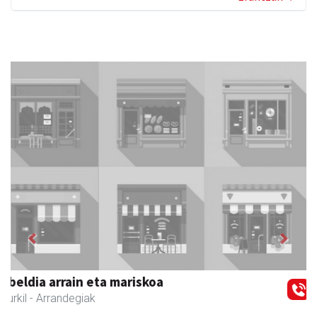
Previous
Next
Joxean harategia
Zizurkil
- Harategiak