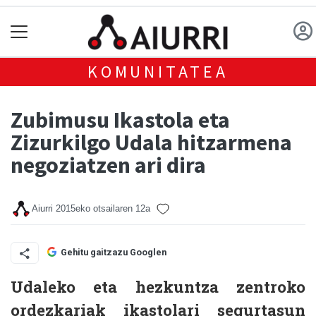
KOMUNITATEA
Zubimusu Ikastola eta
Zizurkilgo Udala hitzarmena
negoziatzen ari dira
Aiurri
2015eko otsailaren 12a
Gehitu gaitzazu Googlen
Udaleko eta hezkuntza zentroko
ordezkariak ikastolari segurtasun