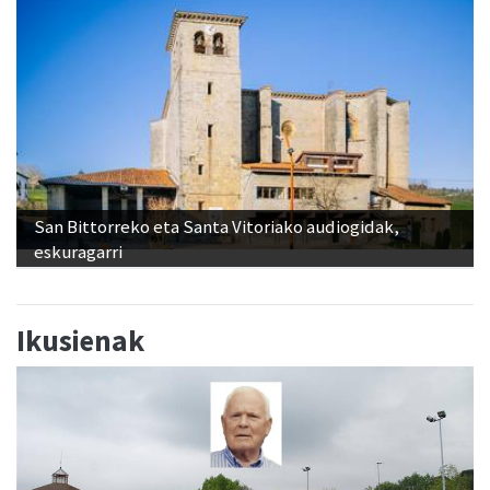
San Bittorreko eta Santa Vitoriako audiogidak,
eskuragarri
Ikusienak