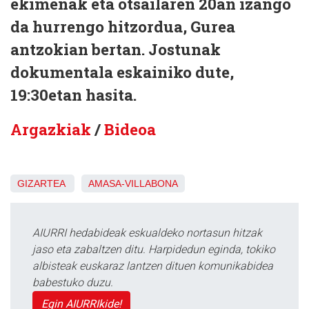
ekimenak eta otsailaren 20an izango
da hurrengo hitzordua, Gurea
antzokian bertan. Jostunak
dokumentala eskainiko dute,
19:30etan hasita.
Argazkiak
/
Bideoa
GIZARTEA
AMASA-VILLABONA
AIURRI hedabideak eskualdeko nortasun hitzak
jaso eta zabaltzen ditu. Harpidedun eginda, tokiko
albisteak euskaraz lantzen dituen komunikabidea
babestuko duzu.
Egin AIURRIkide!