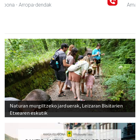
Amasa-Villabona
- Gozotegiak
Naturan murgiltzeko jarduerak, Leizaran Bisitarien
Etxearen eskutik