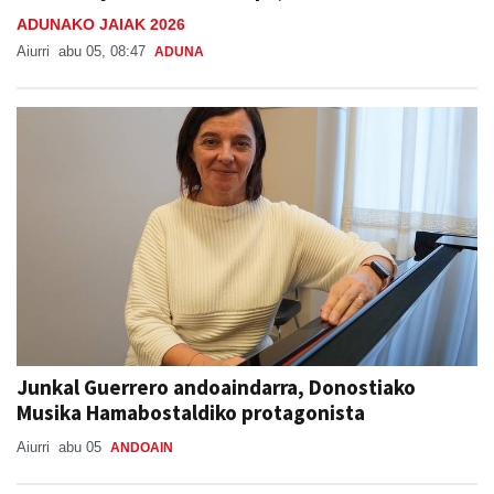
ADUNAKO JAIAK 2026
Aiurri
abu 05, 08:47
ADUNA
Junkal Guerrero andoaindarra, Donostiako
Musika Hamabostaldiko protagonista
Aiurri
abu 05
ANDOAIN