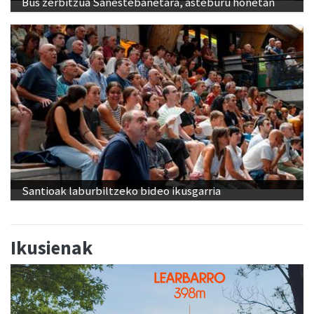
Bus zerbitzua Sanestebanetara, asteburu honetan
Santioak laburbiltzeko bideo ikusgarria
Ikusienak