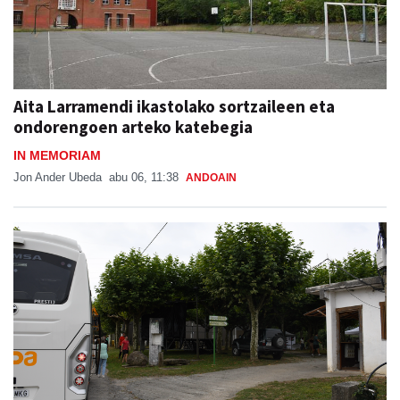
Aita Larramendi ikastolako sortzaileen eta
ondorengoen arteko katebegia
IN MEMORIAM
Jon Ander Ubeda
abu 06, 11:38
ANDOAIN