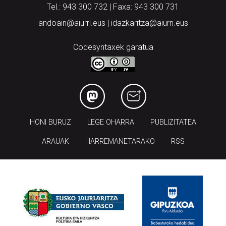
Tel.: 943 300 732 | Faxa: 943 300 731
andoain@aiurri.eus | idazkaritza@aiurri.eus
Codesyntaxek garatua
HONI BURUZ
LEGE OHARRA
PUBLIZITATEA
ARAUAK
HARREMANETARAKO
RSS