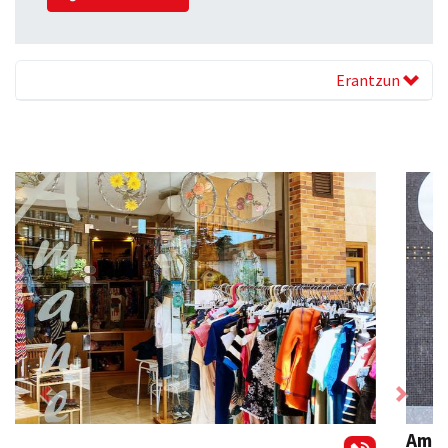
Erantzun
Previous
Next
Amasa kafetegia