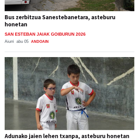
Bus zerbitzua Sanestebanetara, asteburu
honetan
SAN ESTEBAN JAIAK GOIBURUN 2026
Aiurri
abu 05
ANDOAIN
Adunako jaien lehen txanpa, asteburu honetan