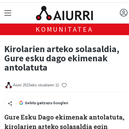
KOMUNITATEA
Kirolarien arteko solasaldia,
Gure esku dago ekimenak
antolatuta
Aiurri
2015eko otsailaren 11
Gehitu gaitzazu Googlen
Gure Esku Dago ekimenak antolatuta,
kirolarien arteko solasaldia egin