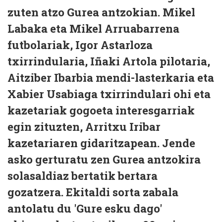
zuten atzo Gurea antzokian. Mikel
Labaka eta Mikel Arruabarrena
futbolariak, Igor Astarloza
txirrindularia, Iñaki Artola pilotaria,
Aitziber Ibarbia mendi-lasterkaria eta
Xabier Usabiaga txirrindulari ohi eta
kazetariak gogoeta interesgarriak
egin zituzten, Arritxu Iribar
kazetariaren gidaritzapean. Jende
asko gerturatu zen Gurea antzokira
solasaldiaz bertatik bertara
gozatzera. Ekitaldi sorta zabala
antolatu du 'Gure esku dago'