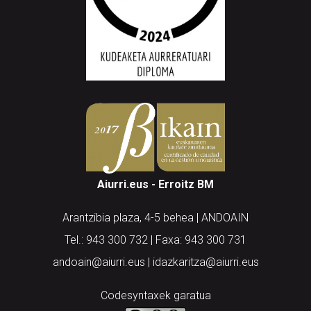
Aiurri.eus - Erroitz BM
Arantzibia plaza, 4-5 behea | ANDOAIN
Tel.: 943 300 732 | Faxa: 943 300 731
andoain@aiurri.eus | idazkaritza@aiurri.eus
Codesyntaxek garatua