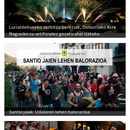
Lurraldebuseko zerbitzu bereziak, Donostiako Aste
Nagusiko su-artifizialez gozatu ahal izateko
Santio jaiak: Udalaren lehen balorazioa