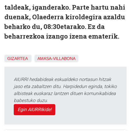
taldeak, iganderako. Parte hartu nahi
duenak, Olaederra kiroldegira azaldu
beharko du, 08:30etarako. Ez da
beharrezkoa izango izena ematerik.
GIZARTEA
AMASA-VILLABONA
AIURRI hedabideak eskualdeko nortasun hitzak
jaso eta zabaltzen ditu. Harpidedun eginda, tokiko
albisteak euskaraz lantzen dituen komunikabidea
babestuko duzu.
Egin AIURRIkide!