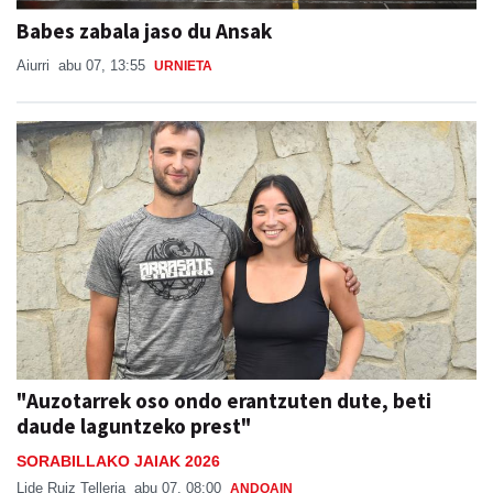
Babes zabala jaso du Ansak
Aiurri
abu 07, 13:55
URNIETA
"Auzotarrek oso ondo erantzuten dute, beti
daude laguntzeko prest"
SORABILLAKO JAIAK 2026
Lide Ruiz Telleria
abu 07, 08:00
ANDOAIN