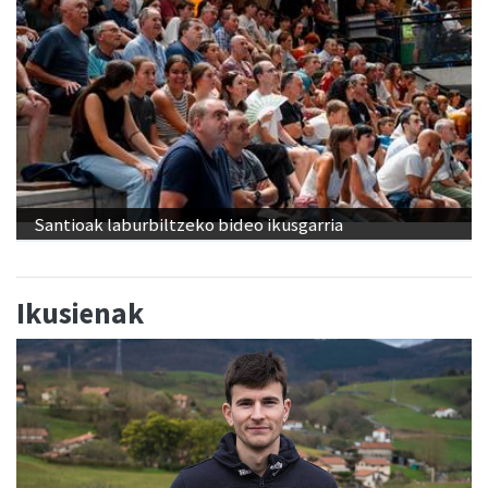
Santioak laburbiltzeko bideo ikusgarria
Ikusienak