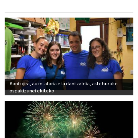
Kantujira, auzo-afaria eta dantzaldia, asteburuko
ospakizunei ekiteko