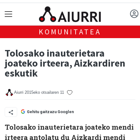
KOMUNITATEA
Tolosako inauterietara
joateko irteera, Aizkardiren
eskutik
Aiurri
2015eko otsailaren 11
Gehitu gaitzazu Googlen
Tolosako inauterietara joateko mendi
irteera antolatu du Aizkardi mendi