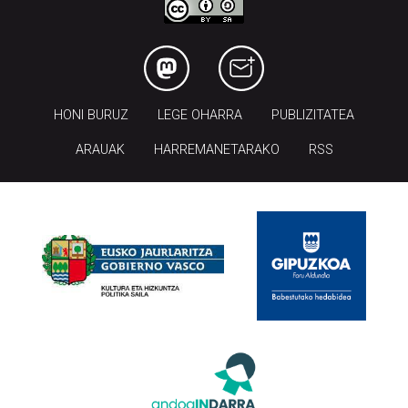
HONI BURUZ
LEGE OHARRA
PUBLIZITATEA
ARAUAK
HARREMANETARAKO
RSS