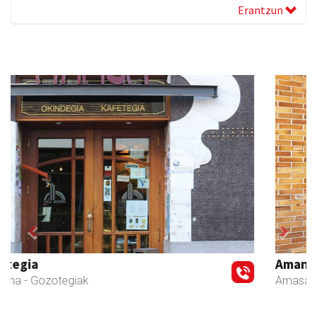
Erantzun
Previous
Next
Amane
Amasa-Villabona
- Arropa-dendak