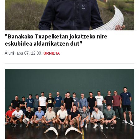
"Banakako Txapelketan jokatzeko nire
eskubidea aldarrikatzen dut"
Aiurri
abu 07, 12:00
URNIETA