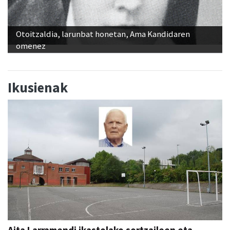
Otoitzaldia, larunbat honetan, Ama Kandidaren
omenez
Ikusienak