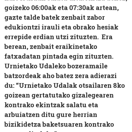
goizeko 06:00ak eta 07:30ak artean,
gazte talde batek zenbait zabor
edukiontzi irauli eta obrako hesiak
errepide erdian utzi zituzten. Era
berean, zenbait eraikinetako
fatxadatan pintada egin zituzten.
Urnietako Udaleko bozeramaile
batzordeak aho batez zera adierazi
du: “Urnietako Udalak otsailaren 8ko
goizean gertatutako gizalegearen
kontrako ekintzak salatu eta
arbuiatzen ditu gure herrian
bizikidetza baketsuaren kontrako