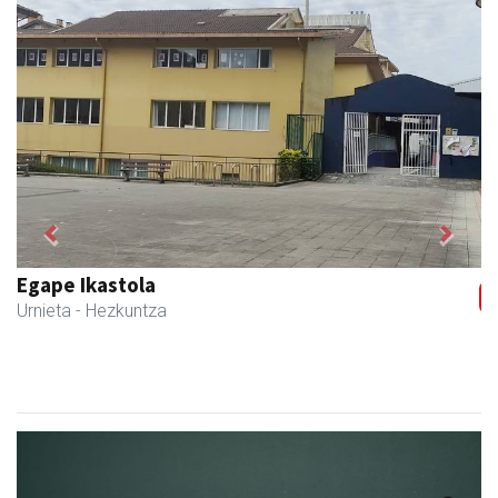
Previous
Next
Egape Ikastola
Urnieta
- Hezkuntza