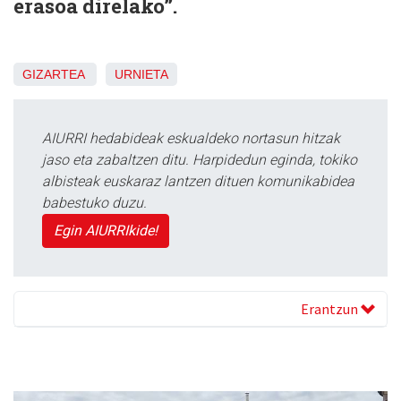
erasoa direlako”.
GIZARTEA
URNIETA
AIURRI hedabideak eskualdeko nortasun hitzak
jaso eta zabaltzen ditu. Harpidedun eginda, tokiko
albisteak euskaraz lantzen dituen komunikabidea
babestuko duzu.
Egin AIURRIkide!
Erantzun