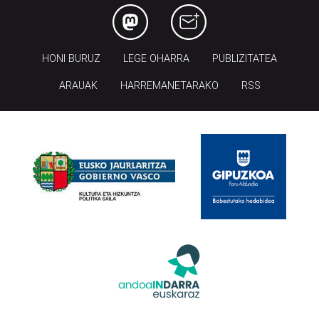
HONI BURUZ
LEGE OHARRA
PUBLIZITATEA
ARAUAK
HARREMANETARAKO
RSS