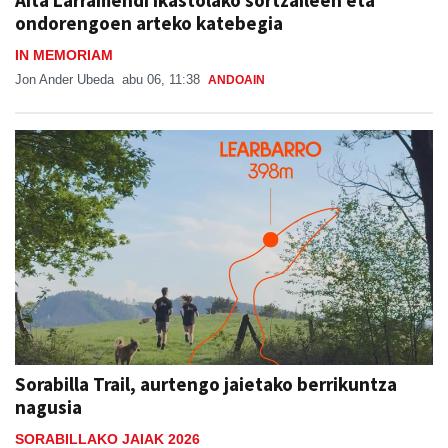
Aita Larramendi ikastolako sortzaileen eta
ondorengoen arteko katebegia
IN MEMORIAM
Jon Ander Ubeda
abu 06, 11:38
ANDOAIN
Sorabilla Trail, aurtengo jaietako berrikuntza
nagusia
SORABILLAKO JAIAK 2026