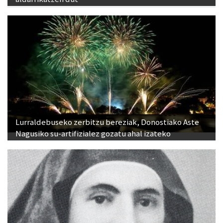
Lurraldebuseko zerbitzu bereziak, Donostiako Aste
Nagusiko su-artifizialez gozatu ahal izateko