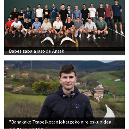
Babes zabala jaso du Ansak
"Banakako Txapelketan jokatzeko nire eskubidea
aldarrikatzen dut"