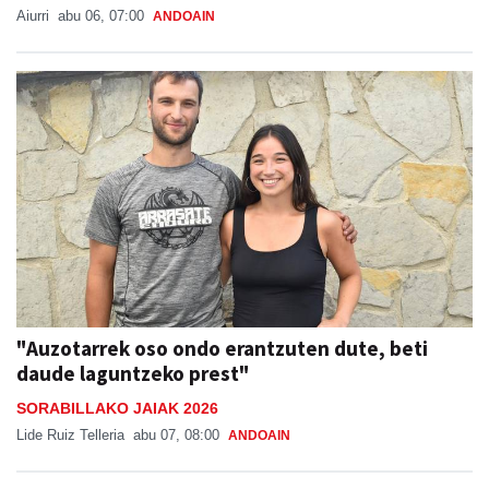
Aiurri
abu 06, 07:00
ANDOAIN
"Auzotarrek oso ondo erantzuten dute, beti
daude laguntzeko prest"
SORABILLAKO JAIAK 2026
Lide Ruiz Telleria
abu 07, 08:00
ANDOAIN