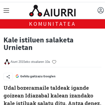
KOMUNITATEA
Kale istiluen salaketa
Urnietan
Aiurri
2015eko otsailaren 10a
Gehitu gaitzazu Googlen
Udal bozeramaile taldeak igande
goizean Idiazabal kalean izandako
kale istiluak salatu ditu. Antza denez,