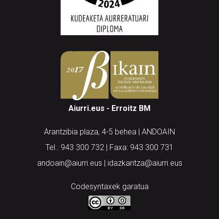
Aiurri.eus - Erroitz BM
Arantzibia plaza, 4-5 behea | ANDOAIN
Tel.: 943 300 732 | Faxa: 943 300 731
andoain@aiurri.eus | idazkaritza@aiurri.eus
Codesyntaxek garatua