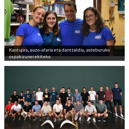
Kantujira, auzo-afaria eta dantzaldia, asteburuko
ospakizunei ekiteko