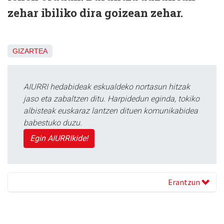
zehar ibiliko dira goizean zehar.
GIZARTEA
AIURRI hedabideak eskualdeko nortasun hitzak
jaso eta zabaltzen ditu. Harpidedun eginda, tokiko
albisteak euskaraz lantzen dituen komunikabidea
babestuko duzu.
Egin AIURRIkide!
Erantzun