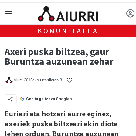
KOMUNITATEA
Axeri puska biltzea, gaur
Buruntza auzunean zehar
Aiurri
2015eko urtarrilaren 31
Gehitu gaitzazu Googlen
Euriari eta hotzari aurre eginez,
axeriek puska biltzeari ekin diote
lehen orduan. Buruntza auzunean