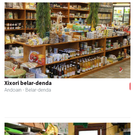
Previous
Next
Amasa kafetegia
Amasa-Villabona
- Gozotegiak