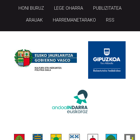
HONI BURUZ
LEGE OHARRA
PUBLIZITATEA
ARAUAK
HARREMANETARAKO
RSS