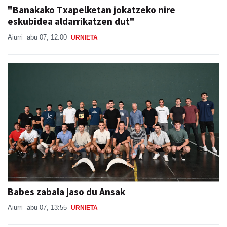
"Banakako Txapelketan jokatzeko nire
eskubidea aldarrikatzen dut"
Aiurri
abu 07, 12:00
URNIETA
Babes zabala jaso du Ansak
Aiurri
abu 07, 13:55
URNIETA