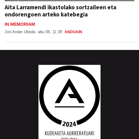
Aita Larramendi ikastolako sortzaileen eta
ondorengoen arteko katebegia
IN MEMORIAM
Jon Ander Ubeda
abu 06, 11:38
ANDOAIN