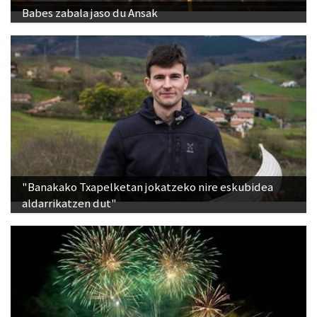
Babes zabala jaso du Ansak
"Banakako Txapelketan jokatzeko nire eskubidea
aldarrikatzen dut"