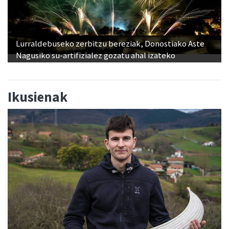
Lurraldebuseko zerbitzu bereziak, Donostiako Aste
Nagusiko su-artifizialez gozatu ahal izateko
Ikusienak