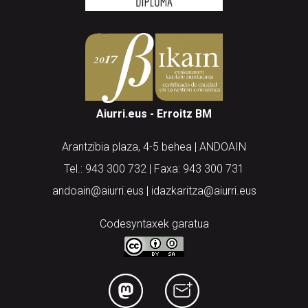
Aiurri.eus - Erroitz BM
Arantzibia plaza, 4-5 behea | ANDOAIN
Tel.: 943 300 732 | Faxa: 943 300 731
andoain@aiurri.eus | idazkaritza@aiurri.eus
Codesyntaxek garatua