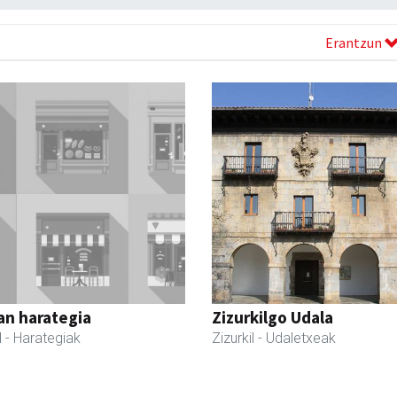
Erantzun
an harategia
Zizurkilgo Udala
l
- Harategiak
Zizurkil
- Udaletxeak