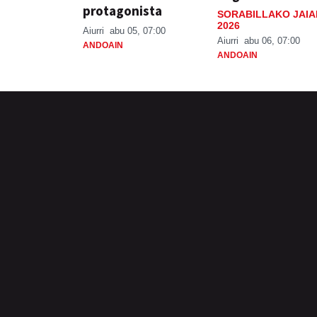
protagonista
SORABILLAKO JAIA
2026
Aiurri
abu 05, 07:00
Aiurri
abu 06, 07:00
ANDOAIN
ANDOAIN