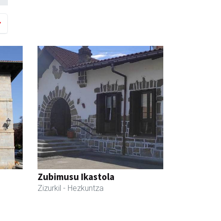
Zubimusu Ikastola
Zizurkil
- Hezkuntza