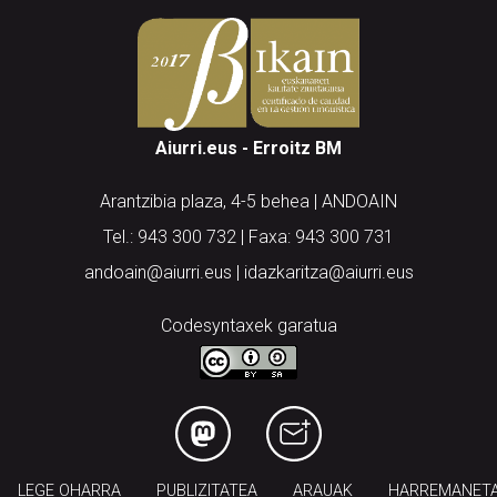
Aiurri.eus - Erroitz BM
Arantzibia plaza, 4-5 behea | ANDOAIN
Tel.: 943 300 732 | Faxa: 943 300 731
andoain@aiurri.eus | idazkaritza@aiurri.eus
Codesyntaxek garatua
LEGE OHARRA
PUBLIZITATEA
ARAUAK
HARREMANET