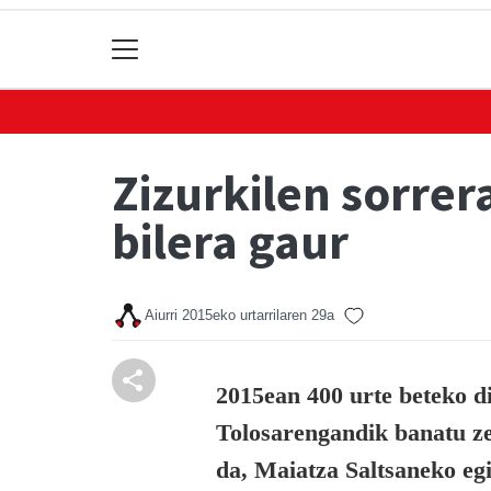
Zizurkilen sorrer
bilera gaur
Aiurri
2015eko urtarrilaren 29a
2015ean 400 urte beteko di
Tolosarengandik banatu zel
da, Maiatza Saltsaneko egi