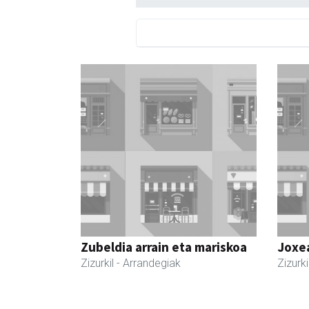
Zubeldia arrain eta mariskoa
Joxe
Zizurkil
- Arrandegiak
Zizurki