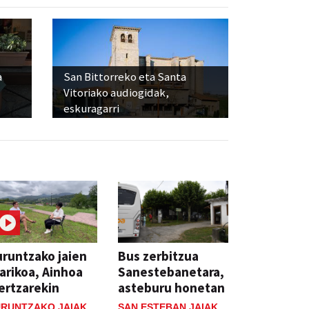
a
San Bittorreko eta Santa
Vitoriako audiogidak,
eskuragarri
runtzako jaien
Bus zerbitzua
arikoa, Ainhoa
Sanestebanetara,
ertzarekin
asteburu honetan
RUNTZAKO JAIAK
SAN ESTEBAN JAIAK