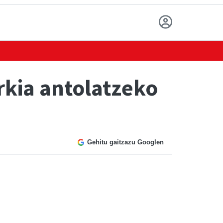
rkia antolatzeko
Gehitu gaitzazu Googlen