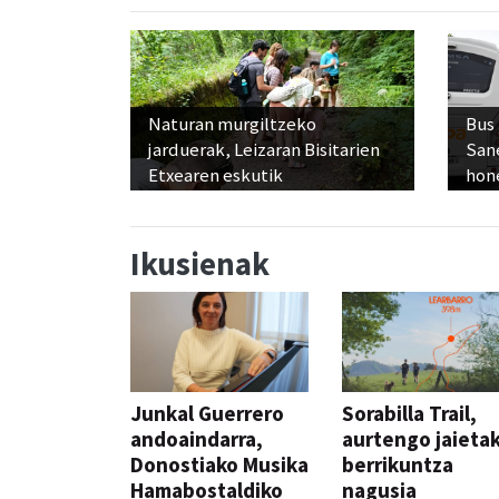
Naturan murgiltzeko
Bus
jarduerak, Leizaran Bisitarien
San
Etxearen eskutik
hon
Ikusienak
Junkal Guerrero
Sorabilla Trail,
andoaindarra,
aurtengo jaieta
Donostiako Musika
berrikuntza
Hamabostaldiko
nagusia