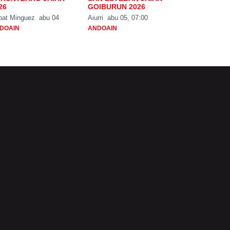
26
GOIBURUN 2026
bat Minguez
abu 04
Aiurri
abu 05, 07:00
DOAIN
ANDOAIN