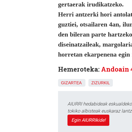
gertaerak irudikatzeko.
Herri antzerki hori antola
guztiei, otsailaren 4an, i
den bileran parte hartzeko
diseinatzaileak, margolari
horretan ekarpenena egin 
Hemeroteka:
Andoain 
GIZARTEA
ZIZURKIL
AIURRI hedabideak eskualdeko n
tokiko albisteak euskaraz lan
Egin AIURRIkide!