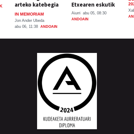
arteko katebegia
Etxearen eskutik
20
K
Xa
Aiurri
abu 05, 08:30
IN MEMORIAM
AN
ANDOAIN
Jon Ander Ubeda
abu 06, 11:38
ANDOAIN