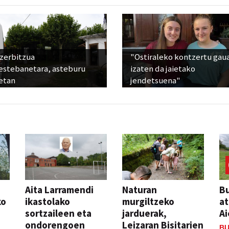
 zerbitzua
"Ostiraleko kontzertu gau
estebanetara, asteburu
izaten da jaietako
etan
jendetsuena"
Aita Larramendi
Naturan
Bu
ko
ikastolako
murgiltzeko
at
sortzaileen eta
jarduerak,
Ai
ondorengoen
Leizaran Bisitarien
BU