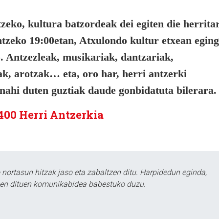
tzeko, kultura batzordeak dei egiten die herrita
luntzeko 19:00etan, Atxulondo kultur etxean egin
. Antzezleak, musikariak, dantzariak,
ak, arotzak… eta, oro har, herri antzerki
nahi duten guztiak daude gonbidatuta bilerara.
400 Herri Antzerkia
ortasun hitzak jaso eta zabaltzen ditu. Harpidedun eginda,
tzen dituen komunikabidea babestuko duzu.