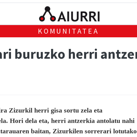
KOMUNITATEA
ari buruzko herri antze
ra Zizurkil herri gisa sortu zela eta
a. Hori dela eta, herri antzerkia antolatu nahi
tarauaren baitan, Zizurkilen sorrerari lotutako