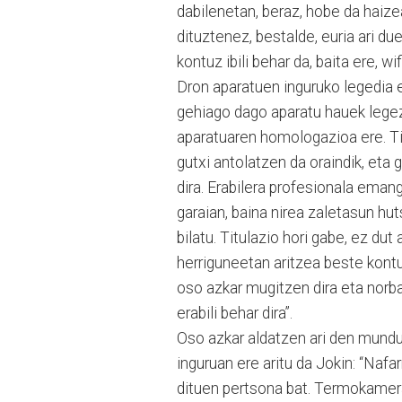
dabilenetan, beraz, hobe da haize
dituztenez, bestalde, euria ari d
kontuz ibili behar da, baita ere, w
Dron aparatuen inguruko legedia e
gehiago dago aparatu hauek legez 
aparatuaren homologazioa ere. Tit
gutxi antolatzen da oraindik, eta
dira. Erabilera profesionala emang
garaian, baina nirea zaletasun hut
bilatu. Titulazio hori gabe, ez du
herriguneetan aritzea beste kontu
oso azkar mugitzen dira eta norbai
erabili behar dira”.
Oso azkar aldatzen ari den mundu
inguruan ere aritu da Jokin: “Na
dituen pertsona bat. Termokamera 