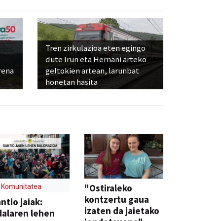
Tren zirkulazioa eten egingo
dute Irun eta Hernani arteko
rena
geltokien artean, larunbat
honetan hasita
"Ostiraleko
Komunitatea
kontzertu gaua
ntio jaiak:
izaten da jaietako
alaren lehen