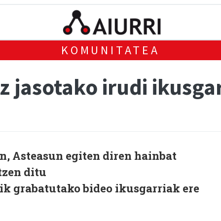
KOMUNITATEA
z jasotako irudi ikusga
, Asteasun egiten diren hainbat
tzen ditu
ik grabatutako bideo ikusgarriak ere