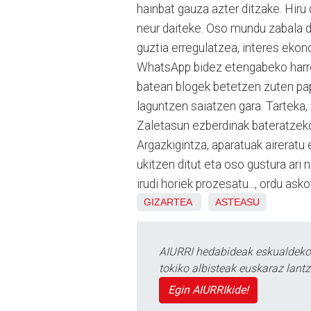
hainbat gauza azter ditzake. Hiru
neur daiteke. Oso mundu zabala da
guztia erregulatzea, interes ekon
WhatsApp bidez etengabeko harre
batean blogek betetzen zuten pa
laguntzen saiatzen gara. Tarteka, 
Zaletasun ezberdinak bateratzeko
Argazkigintza, aparatuak aireratu 
ukitzen ditut eta oso gustura ari 
irudi horiek prozesatu..., ordu ask
GIZARTEA
ASTEASU
AIURRI hedabideak eskualdeko n
tokiko albisteak euskaraz lan
Egin AIURRIkide!