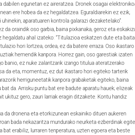
a dabilen egunetan ez aireratzea. Dronek osagai elektroniko
uenean ere hobea da ez hegaldatzea. Eguraldiarekin ez ezik,
ifi uhinekin, aparatuaren kontrola galarazi dezaketelako”.
z da oraindik oso garbia, baina pixkanaka, geroz eta eskakiz
hegaldatu ahal izateko: “Titulazioa eskatzen dute eta baita
ulazio hori lortzea, ordea, ez da batere erraza. Oso ikastaro
 guztiak hemendik kanpora. Horrez gain, oso garestiak izaten
o banio, ez nuke zalantzarik izango titulua ateratzerako
sa da eta, momentuz, ez dut ikastaro hori egiteko tarterik
t arazorik herriguneetatik kanpora grabaketak egiteko, baina
 bat da. Arrisku puntu bat ere badute aparatu hauek; elizeak
t ukituz gero, zauri larriak eragin ditzakete. Kontu handiz
a da dronena eta etorkizunean eskainiko dituen aukeren
farroan bada nekazaritza mundurako neurketa ezberdinak egit
bat erabiliz, lurraren tenperatura, uzten egoera eta beste