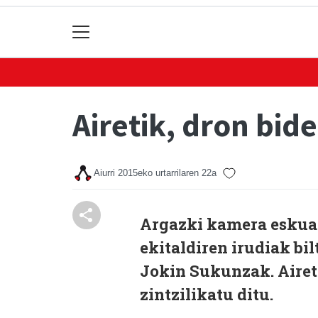
Airetik, dron bide
Aiurri
2015eko urtarrilaren 22a
Argazki kamera eskuan
ekitaldiren irudiak bil
Jokin Sukunzak. Airet
zintzilikatu ditu.