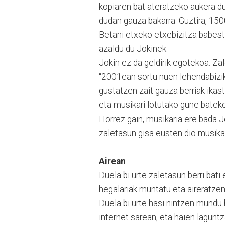
kopiaren bat ateratzeko aukera du
dudan gauza bakarra. Guztira, 150
Betani etxeko etxebizitza babest
azaldu du Jokinek.
Jokin ez da geldirik egotekoa. Za
“2001ean sortu nuen lehendabizik
gustatzen zait gauza berriak ikast
eta musikari lotutako gune batek
Horrez gain, musikaria ere bada J
zaletasun gisa eusten dio musikar
Airean
Duela bi urte zaletasun berri bat
hegalariak muntatu eta aireratzen
Duela bi urte hasi nintzen mundu
internet sarean, eta haien lagun