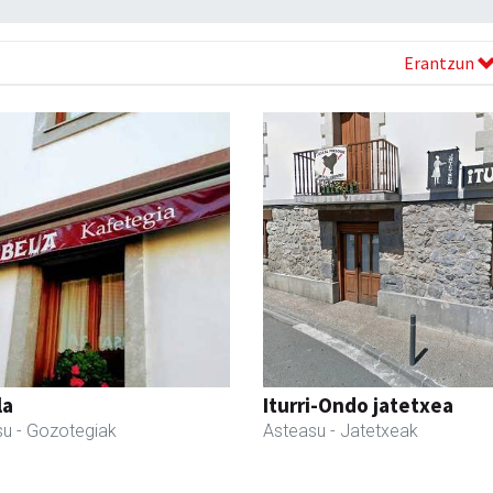
Erantzun
la
Iturri-Ondo jatetxea
su
- Gozotegiak
Asteasu
- Jatetxeak