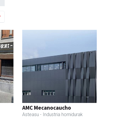
AMC Mecanocaucho
Asteasu
- Industria hornidurak