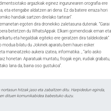
 dimentsiotako argazkiak eginez ingurunearen orografia ere
, eta etengabe aldatzen ari dena. Ez da batere erraza hori
omiko handiak sartzen direlako tartean”.
manetan egoten dira dronekiko zaletasuna dutenak. “Garai
pera betetzen du WhatsAppak. Elkarri gomendioak eman et
elkartu eta hegaldiak egiteko ere geratzen dira taldekideak”.
 modua bilatu du Jokinek aparatu berri hauei esker.
eta maneiatzeko aukera izatea, informatika..., “arlo asko
naiz honetan. Aparatuak muntatu, frogak egin, irudiak grabatu,
otako lana da, baina oso gustukoa”.
ortasun hitzak jaso eta zabaltzen ditu. Harpidedun eginda,
tzen dituen komunikabidea babestuko duzu.