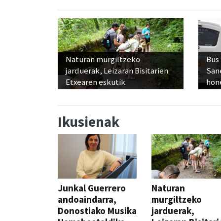
Naturan murgiltzeko
Bus
jarduerak, Leizaran Bisitarien
San
Etxearen eskutik
hon
Ikusienak
Junkal Guerrero
Naturan
andoaindarra,
murgiltzeko
Donostiako Musika
jarduerak,