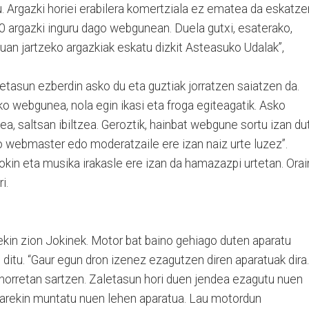
. Argazki horiei erabilera komertziala ez ematea da eskatze
0 argazki inguru dago webgunean. Duela gutxi, esaterako,
uan jartzeko argazkiak eskatu dizkit Asteasuko Udalak”,
letasun ezberdin asko du eta guztiak jorratzen saiatzen da.
o webgunea, nola egin ikasi eta froga egiteagatik. Asko
ea, saltsan ibiltzea. Geroztik, hainbat webgune sortu izan du
o webmaster edo moderatzaile ere izan naiz urte luzez”.
okin eta musika irakasle ere izan da hamazazpi urtetan. Orai
i.
i ekin zion Jokinek. Motor bat baino gehiago duten aparatu
 ditu. “Gaur egun dron izenez ezagutzen diren aparatuak dira.
 horretan sartzen. Zaletasun hori duen jendea ezagutu nuen
tzarekin muntatu nuen lehen aparatua. Lau motordun