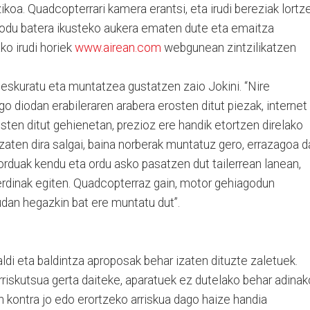
koa. Quadcopterrari kamera erantsi, eta irudi bereziak lortz
e modu batera ikusteko aukera ematen dute eta emaitza
ako irudi horiek
www.airean.com
webgunean zintzilikatzen
 eskuratu eta muntatzea gustatzen zaio Jokini. “Nire
 diodan erabileraren arabera erosten ditut piezak, internet
sten ditut gehienetan, prezioz ere handik etortzen direlako
aten dira salgai, baina norberak muntatuz gero, errazagoa d
orduak kendu eta ordu asko pasatzen dut tailerrean lanean,
rdinak egiten. Quadcopterraz gain, motor gehiagodun
 udan hegazkin bat ere muntatu dut”.
aldi eta baldintza aproposak behar izaten dituzte zaletuek.
riskutsua gerta daiteke, aparatuek ez dutelako behar adinak
n kontra jo edo erortzeko arriskua dago haize handia