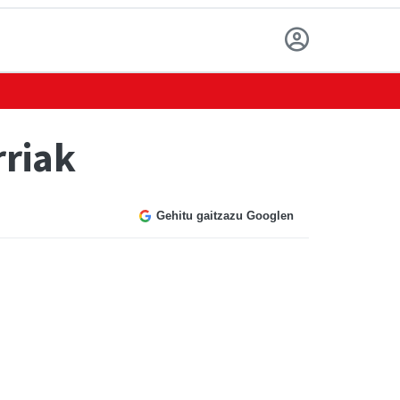
rriak
Gehitu gaitzazu Googlen