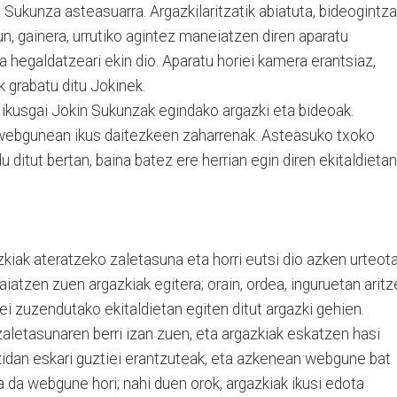
 Sukunza asteasuarra. Argazkilaritzatik abiatuta, bideogintz
un, gainera, urrutiko agintez maneiatzen diren aparatu
 hegaldatzeari ekin dio. Aparatu horiei kamera erantsiaz,
ak grabatu ditu Jokinek.
ikusgai Jokin Sukunzak egindako argazki eta bideoak.
 webgunean ikus daitezkeen zaharrenak. Asteasuko txoko
u ditut bertan, baina batez ere herrian egin diren ekitaldietan
azkiak ateratzeko zaletasuna eta horri eutsi dio azken urteot
daiatzen zuen argazkiak egitera; orain, ordea, inguruetan arit
kiei zuzendutako ekitaldietan egiten ditut argazki gehien.
zaletasunaren berri izan zuen, eta argazkiak eskatzen hasi
zidan eskari guztiei erantzuteak, eta azkenean webgune bat
a da webgune hori; nahi duen orok, argazkiak ikusi edota