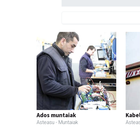
Ados muntaiak
Kabe
Asteasu
- Muntaiak
Astea