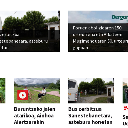
Foruen abolizioaren 150.
 zerbitzua
urteurrena eta Alkateen
estebanetara, asteburu
Mugimenduaren 50. urteur
etan
gogoan
Buruntzako jaien
Bus zerbitzua
atarikoa, Ainhoa
Sanestebanetara,
Sa
Aiertzarekin
asteburu honetan
Ud