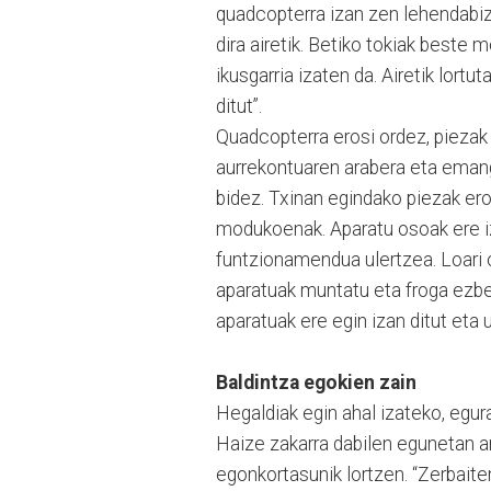
quadcopterra izan zen lehendabizi
dira airetik. Betiko tokiak best
ikusgarria izaten da. Airetik lortut
ditut”.
Quadcopterra erosi ordez, piezak
aurrekontuaren arabera eta emango
bidez. Txinan egindako piezak ero
modukoenak. Aparatu osoak ere iz
funtzionamendua ulertzea. Loari 
aparatuak muntatu eta froga ezbe
aparatuak ere egin izan ditut eta
Baldintza egokien zain
Hegaldiak egin ahal izateko, egur
Haize zakarra dabilen egunetan ar
egonkortasunik lortzen. “Zerbaite