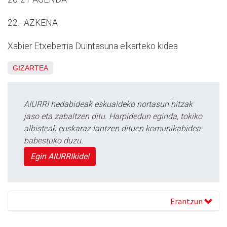
22.- AZKENA
Xabier Etxeberria Duintasuna elkarteko kidea
GIZARTEA
AIURRI hedabideak eskualdeko nortasun hitzak
jaso eta zabaltzen ditu. Harpidedun eginda, tokiko
albisteak euskaraz lantzen dituen komunikabidea
babestuko duzu.
Egin AIURRIkide!
Erantzun