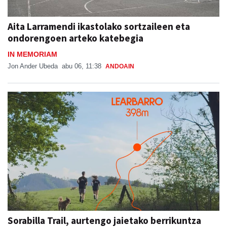
Aita Larramendi ikastolako sortzaileen eta
ondorengoen arteko katebegia
IN MEMORIAM
Jon Ander Ubeda
abu 06, 11:38
ANDOAIN
Sorabilla Trail, aurtengo jaietako berrikuntza