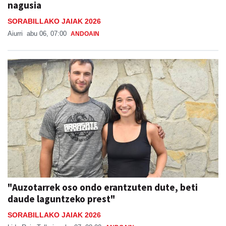
nagusia
SORABILLAKO JAIAK 2026
Aiurri
abu 06, 07:00
ANDOAIN
"Auzotarrek oso ondo erantzuten dute, beti
daude laguntzeko prest"
SORABILLAKO JAIAK 2026