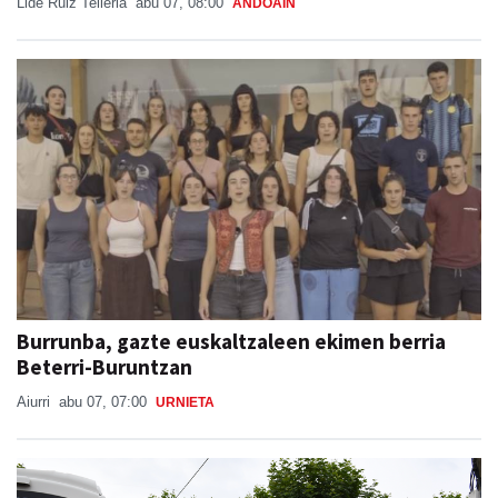
Lide Ruiz Telleria
abu 07, 08:00
ANDOAIN
Burrunba, gazte euskaltzaleen ekimen berria
Beterri-Buruntzan
Aiurri
abu 07, 07:00
URNIETA