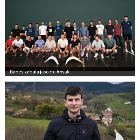
Babes zabala jaso du Ansak