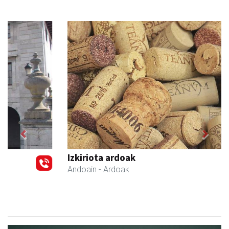
Previous
Next
Izkiriota ardoak
Andoain
- Ardoak