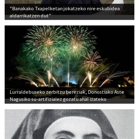
"Banakako Txapelketan jokatzeko nire eskubidea
aldarrikatzen dut"
Lurraldebuseko zerbitzu bereziak, Donostiako Aste
Nagusiko su-artifizialez gozatu ahal izateko