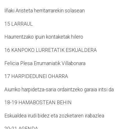
Iñaki Aristeta herritarrarekin solasean
15 LARRAUL
Haurrentzako ipuin kontaketak hilero
16 KANPOKO LURRETATIK ESKUALDERA
Felicia Plesa Errumaniatik Villabonara
17 HARPIDEDUNEI OHARRA
Aiurriko harpidetza-saria ordaintzeko garaia iritsi da
18-19 HAMABOSTEAN BEHIN
Eskualdea irudi bidez eta zozketaren irabazlea
20-21 AGENDA