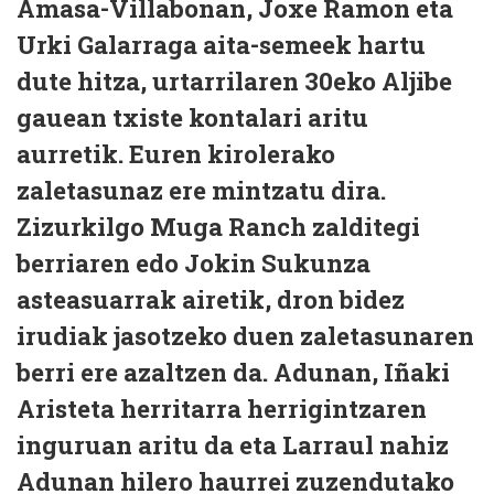
Amasa-Villabonan, Joxe Ramon eta
Urki Galarraga aita-semeek hartu
dute hitza, urtarrilaren 30eko Aljibe
gauean txiste kontalari aritu
aurretik. Euren kirolerako
zaletasunaz ere mintzatu dira.
Zizurkilgo Muga Ranch zalditegi
berriaren edo Jokin Sukunza
asteasuarrak airetik, dron bidez
irudiak jasotzeko duen zaletasunaren
berri ere azaltzen da. Adunan, Iñaki
Aristeta herritarra herrigintzaren
inguruan aritu da eta Larraul nahiz
Adunan hilero haurrei zuzendutako