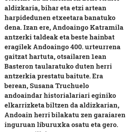
aldizkaria, bihar eta etzi artean
harpidedunen etxeetara banatuko
dena. Izan ere, Andoaingo Katramila
antzerki taldeak eta beste hainbat
eragilek Andoaingo 400. urteurrena
gaitzat hartuta, otsailaren 1ean
Basteron taularatuko duten herri
antzerkia prestatu baitute. Era
berean, Susana Truchuelo
andoaindar historialariari eginiko
elkarrizketa biltzen da aldizkarian,
Andoain herri bilakatu zen garaiaren
inguruan liburuxka osatu eta gero.