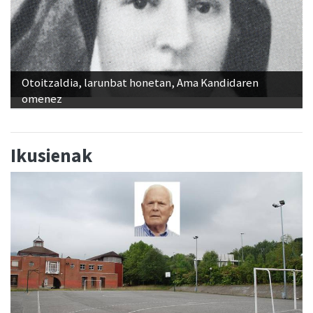
Otoitzaldia, larunbat honetan, Ama Kandidaren
omenez
Ikusienak