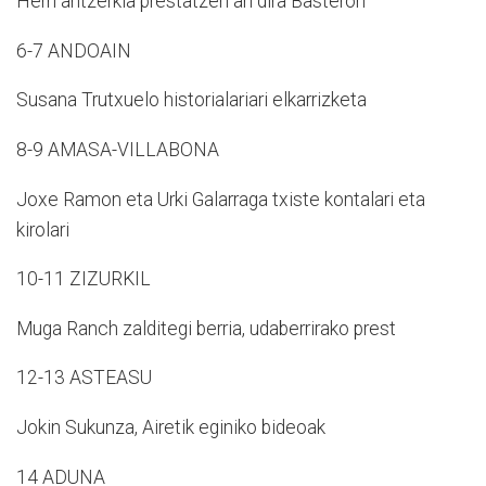
Herri antzerkia prestatzen ari dira Basteron
6-7 ANDOAIN
Susana Trutxuelo historialariari elkarrizketa
8-9 AMASA-VILLABONA
Joxe Ramon eta Urki Galarraga txiste kontalari eta
kirolari
10-11 ZIZURKIL
Muga Ranch zalditegi berria, udaberrirako prest
12-13 ASTEASU
Jokin Sukunza, Airetik eginiko bideoak
14 ADUNA