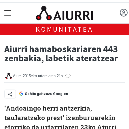
KOMUNITATEA
Aiurri hamaboskariaren 443
zenbakia, labetik ateratzear
Aiurri
2015eko urtarrilaren 21a
Gehitu gaitzazu Googlen
‘Andoaingo herri antzerkia,
taularatzeko prest’
izenburuarekin
etorriko da urtarrilaren 23ko Aiurri