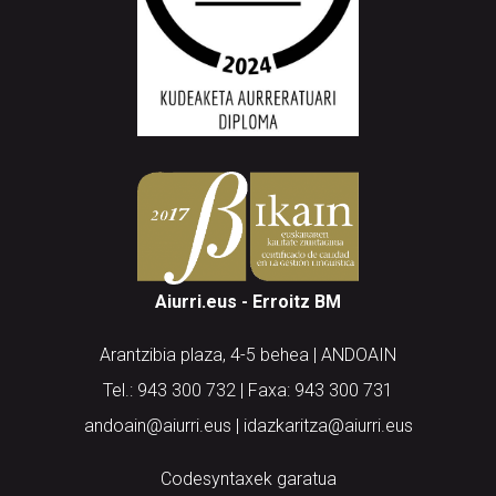
Aiurri.eus - Erroitz BM
Arantzibia plaza, 4-5 behea | ANDOAIN
Tel.: 943 300 732 | Faxa: 943 300 731
andoain@aiurri.eus | idazkaritza@aiurri.eus
Codesyntaxek garatua