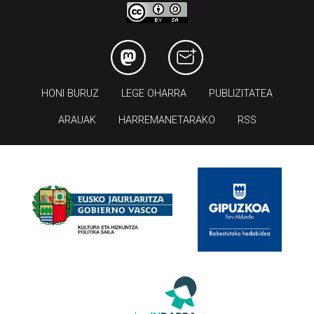
HONI BURUZ
LEGE OHARRA
PUBLIZITATEA
ARAUAK
HARREMANETARAKO
RSS