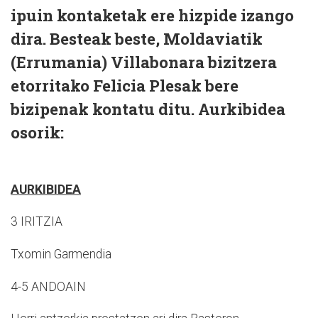
ipuin kontaketak ere hizpide izango
dira. Besteak beste, Moldaviatik
(Errumania) Villabonara bizitzera
etorritako Felicia Plesak bere
bizipenak kontatu ditu. Aurkibidea
osorik:
AURKIBIDEA
3 IRITZIA
Txomin Garmendia
4-5 ANDOAIN