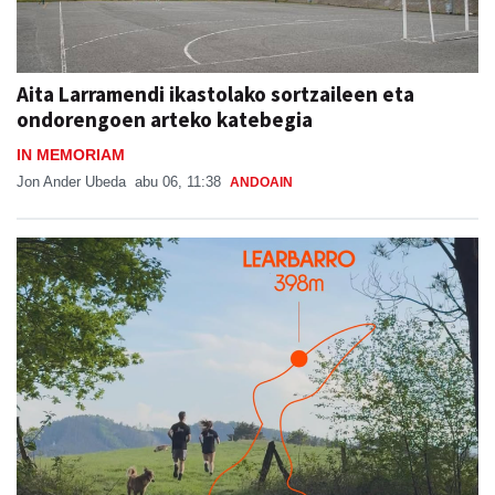
Aita Larramendi ikastolako sortzaileen eta
ondorengoen arteko katebegia
IN MEMORIAM
Jon Ander Ubeda
abu 06, 11:38
ANDOAIN