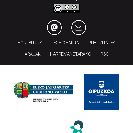
HONI BURUZ
LEGE OHARRA
PUBLIZITATEA
ARAUAK
HARREMANETARAKO
RSS