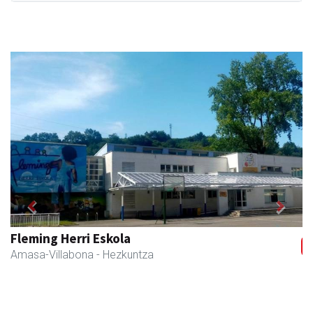
Previous
Next
Amasa kafetegia
Amasa-Villabona
- Gozotegiak