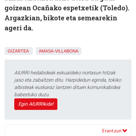
goizean Ocañako espetxetik (Toledo).
Argazkian, bikote eta semearekin
ageri da.
GIZARTEA
AMASA-VILLABONA
AIURRI hedabideak eskualdeko nortasun hitzak
jaso eta zabaltzen ditu. Harpidedun eginda, tokiko
albisteak euskaraz lantzen dituen komunikabidea
babestuko duzu.
Egin AIURRIkide!
Erantzun