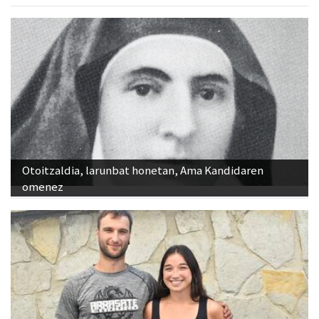
Otoitzaldia, larunbat honetan, Ama Kandidaren
omenez