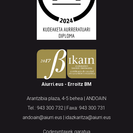
Aiurri.eus - Erroitz BM
Arantzibia plaza, 4-5 behea | ANDOAIN
Tel.: 943 300 732 | Faxa: 943 300 731
andoain@aiurri.eus | idazkaritza@aiurri.eus
Codesyntaxek garatua