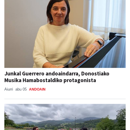
Junkal Guerrero andoaindarra, Donostiako
Musika Hamabostaldiko protagonista
Aiurri
abu 05
ANDOAIN