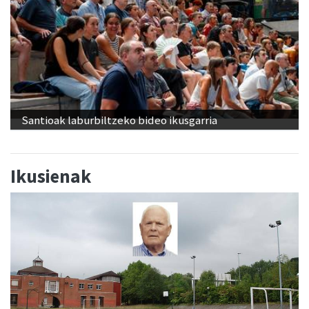
Santioak laburbiltzeko bideo ikusgarria
Ikusienak