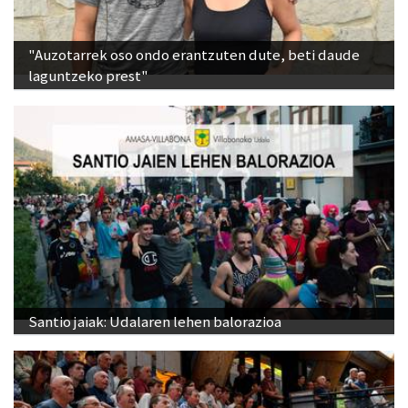
"Auzotarrek oso ondo erantzuten dute, beti daude
laguntzeko prest"
Santio jaiak: Udalaren lehen balorazioa