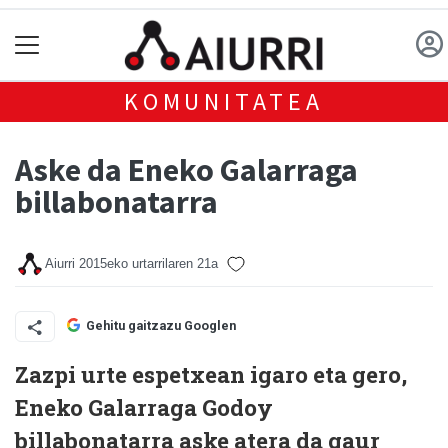
KOMUNITATEA
Aske da Eneko Galarraga
billabonatarra
Aiurri
2015eko urtarrilaren 21a
Gehitu gaitzazu Googlen
Zazpi urte espetxean igaro eta gero,
Eneko Galarraga Godoy
billabonatarra aske atera da gaur