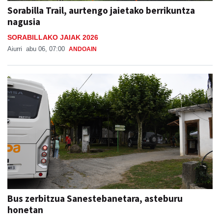
Sorabilla Trail, aurtengo jaietako berrikuntza
nagusia
SORABILLAKO JAIAK 2026
Aiurri
abu 06, 07:00
ANDOAIN
Bus zerbitzua Sanestebanetara, asteburu
honetan