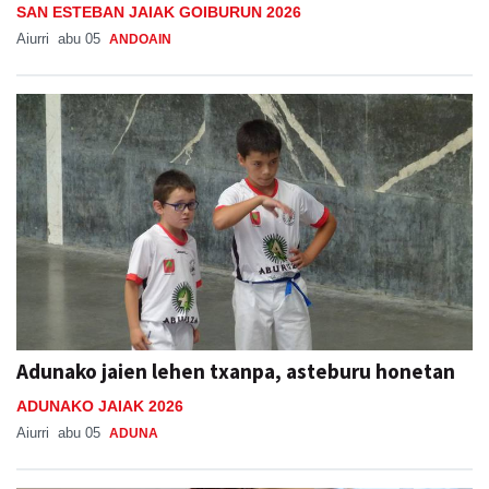
SAN ESTEBAN JAIAK GOIBURUN 2026
Aiurri
abu 05
ANDOAIN
Adunako jaien lehen txanpa, asteburu honetan
ADUNAKO JAIAK 2026
Aiurri
abu 05
ADUNA