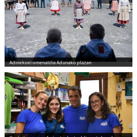
Adinekoei omenaldia Adunako plazan