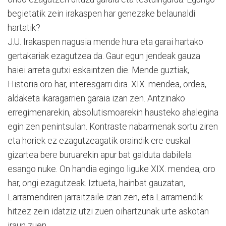
begietatik zein irakaspen har genezake belaunaldi
hartatik?
J.U. Irakaspen nagusia mende hura eta garai hartako
gertakariak ezagutzea da. Gaur egun jendeak gauza
haiei arreta gutxi eskaintzen die. Mende guztiak,
Historia oro har, interesgarri dira. XIX. mendea, ordea,
aldaketa ikaragarrien garaia izan zen. Antzinako
erregimenarekin, absolutismoarekin hausteko ahalegina
egin zen penintsulan. Kontraste nabarmenak sortu ziren
eta horiek ez ezagutzeagatik oraindik ere euskal
gizartea bere buruarekin apur bat galduta dabilela
esango nuke. On handia egingo liguke XIX. mendea, oro
har, ongi ezagutzeak. Iztueta, hainbat gauzatan,
Larramendiren jarraitzaile izan zen, eta Larramendik
hitzez zein idatziz utzi zuen oihartzunak urte askotan
iraun zuen.