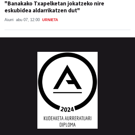
"Banakako Txapelketan jokatzeko nire
eskubidea aldarrikatzen dut"
Aiurri
abu 07, 12:00
URNIETA