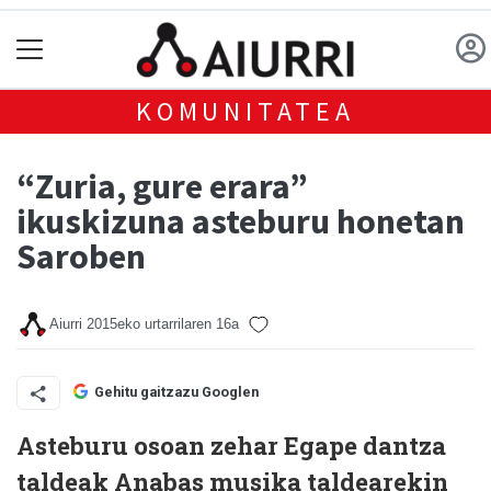
KOMUNITATEA
“Zuria, gure erara”
ikuskizuna asteburu honetan
Saroben
Aiurri
2015eko urtarrilaren 16a
Gehitu gaitzazu Googlen
Asteburu osoan zehar Egape dantza
taldeak Anabas musika taldearekin