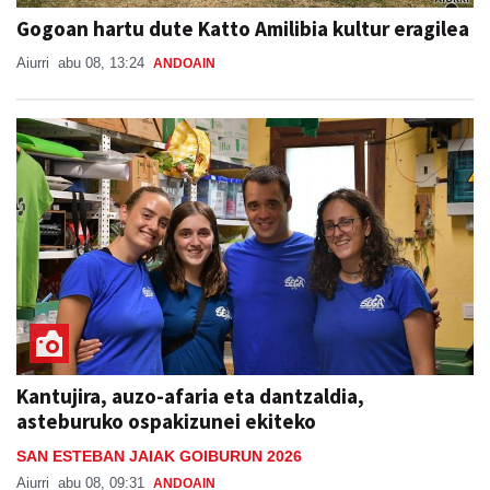
Gogoan hartu dute Katto Amilibia kultur eragilea
Aiurri
abu 08, 13:24
ANDOAIN
Kantujira, auzo-afaria eta dantzaldia,
asteburuko ospakizunei ekiteko
SAN ESTEBAN JAIAK GOIBURUN 2026
Aiurri
abu 08, 09:31
ANDOAIN