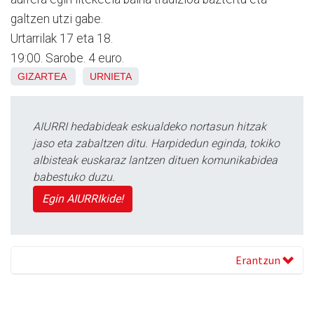
galtzen utzi gabe.
Urtarrilak 17 eta 18.
19:00. Sarobe. 4 euro.
GIZARTEA
URNIETA
AIURRI hedabideak eskualdeko nortasun hitzak
jaso eta zabaltzen ditu. Harpidedun eginda, tokiko
albisteak euskaraz lantzen dituen komunikabidea
babestuko duzu.
Egin AIURRIkide!
Erantzun