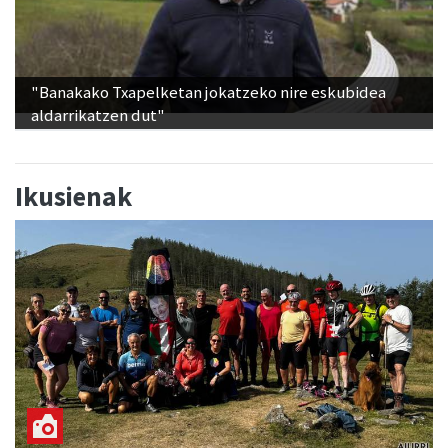
"Banakako Txapelketan jokatzeko nire eskubidea
aldarrikatzen dut"
Ikusienak