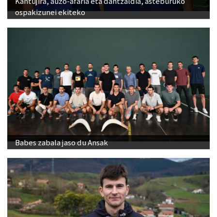
Kantujira, auzo-afaria eta dantzaldia, asteburuko
ospakizunei ekiteko
Babes zabala jaso du Ansak