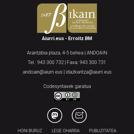
Aiurri.eus - Erroitz BM
Arantzibia plaza, 4-5 behea | ANDOAIN
Tel.: 943 300 732 | Faxa: 943 300 731
andoain@aiurri.eus | idazkaritza@aiurri.eus
Codesyntaxek garatua
HONI BURUZ
LEGE OHARRA
PUBLIZITATEA