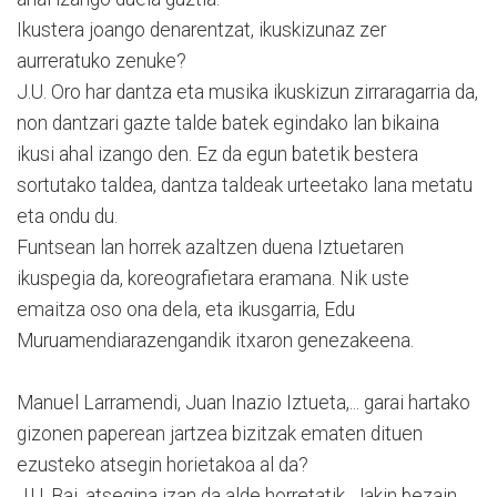
Ikustera joango denarentzat, ikuskizunaz zer
aurreratuko zenuke?
J.U. Oro har dantza eta musika ikuskizun zirraragarria da,
non dantzari gazte talde batek egindako lan bikaina
ikusi ahal izango den. Ez da egun batetik bestera
sortutako taldea, dantza taldeak urteetako lana metatu
eta ondu du.
Funtsean lan horrek azaltzen duena Iztuetaren
ikuspegia da, koreografietara eramana. Nik uste
emaitza oso ona dela, eta ikusgarria, Edu
Muruamendiarazengandik itxaron genezakeena.
Manuel Larramendi, Juan Inazio Iztueta,... garai hartako
gizonen paperean jartzea bizitzak ematen dituen
ezusteko atsegin horietakoa al da?
J.U. Bai, atsegina izan da alde horretatik. Jakin bezain