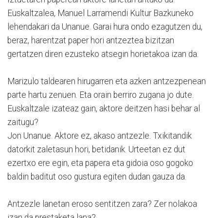
Euskaltzalea, Manuel Larramendi Kultur Bazkuneko
lehendakari da Unanue. Garai hura ondo ezagutzen du,
beraz, harentzat paper hori antzeztea bizitzan
gertatzen diren ezusteko atsegin horietakoa izan da.
Marizulo taldearen hirugarren eta azken antzezpenean
parte hartu zenuen. Eta orain berriro zugana jo dute.
Euskaltzale izateaz gain, aktore deitzen hasi behar al
zaitugu?
Jon Unanue. Aktore ez, akaso antzezle. Txikitandik
datorkit zaletasun hori, betidanik. Urteetan ez dut
ezertxo ere egin, eta papera eta gidoia oso gogoko
baldin baditut oso gustura egiten dudan gauza da.
Antzezle lanetan eroso sentitzen zara? Zer nolakoa
izan da prestaketa lana?