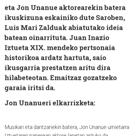
eta Jon Unanue aktorearekin batera
ikuskizuna eskainiko dute Saroben,
Luis Mari Zalduak abiatutako ideia
batean oinarrituta. Juan Inazio
Iztueta XIX. mendeko pertsonaia
historikoa ardatz hartuta, saio
ikusgarria prestatzen aritu dira
hilabeteotan. Emaitzaz gozatzeko
garaia iritsi da.
Jon Unanueri elkarrizketa:
Musikari eta dantzariekin batera, Jon Unanue urnietarra
Iztuetaren paperean aktore lanetan arituko da.