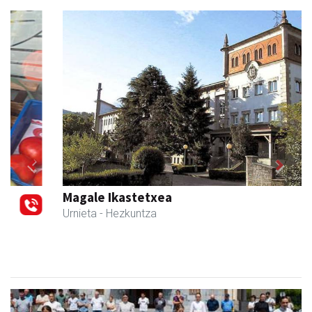
Previous
Next
Magale Ikastetxea
Urnieta
- Hezkuntza