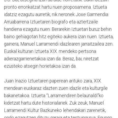
pronto erronkatzat hartu nuen proposamena. Iztueta
idatziz ezagutu aurretik, nik neronek Joxe Garmendia
Arruabarrena Iztuetaren biografo eta aztertzaile
handiena ezagutu nuen. Berarekin Iztuetari buruz behin
baino gehiagotan hitz egiteko aukera izan nuen. Iztueta,
gainera, Manuel Larramendi idazlearen jarraitzailea zen.
Euskal kulturan Iztueta XIX. mendeko pertsona
adierazgarrienetakoa izan da. Beraz, bai, niretzat
ezusteko atsegin horietakoa izan da.
Juan Inazio Iztuetaren paperean arituko zara, XIX.
mendean euskaraz idazten zuen idazle eta kulturgile
bakanetakoa. Iztueta “Larramendiren belaunaldi”ko
kidetzat hartu dute historialariek. Zuk zeuk, Manuel
Larramendi Kultur Bazkuneko lehendakari zarenetik,
ondo ezagutzen dituzu garaia eta testuingurua. Egungo