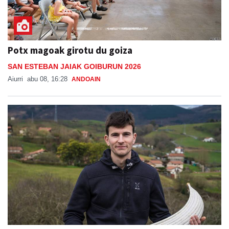
Potx magoak girotu du goiza
SAN ESTEBAN JAIAK GOIBURUN 2026
Aiurri
abu 08, 16:28
ANDOAIN