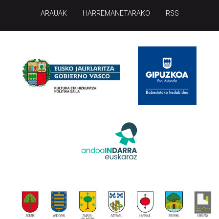
ARAUAK
HARREMANETARAKO
RSS