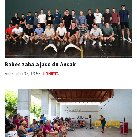
Babes zabala jaso du Ansak
Aiurri
abu 07, 13:55
URNIETA