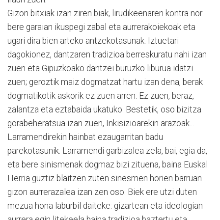
Gizon bitxiak izan ziren biak, lirudikeenaren kontra nor
bere garaian ikuspegi zabal eta aurrerakoiekoak eta
ugari dira bien arteko antzekotasunak. Iztuetari
dagokionez, dantzaren tradizioa berreskuratu nahi izan
zuen eta Gipuzkoako dantzei buruzko liburua idatzi
zuen; geroztik maiz dogmatzat hartu izan dena, berak
dogmatikotik askorik ez zuen arren. Ez zuen, beraz,
zalantza eta eztabaida ukatuko. Bestetik, oso bizitza
gorabeheratsua izan zuen, Inkisizioarekin arazoak...
Larramendirekin hainbat ezaugarritan badu
parekotasunik. Larramendi garbizalea zela, bai, egia da,
eta bere sinismenak dogmaz bizi zituena, baina Euskal
Herria guztiz blaitzen zuten sinesmen horien barruan
gizon aurrerazalea izan zen oso. Biek ere utzi duten
mezua hona laburbil daiteke: gizartean eta ideologian
aurrera egin litekeela baina tradizioa baztertu eta