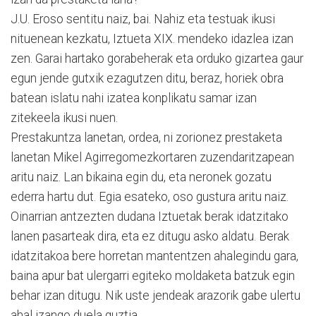
J.U. Eroso sentitu naiz, bai. Nahiz eta testuak ikusi
nituenean kezkatu, Iztueta XIX. mendeko idazlea izan
zen. Garai hartako gorabeherak eta orduko gizartea gaur
egun jende gutxik ezagutzen ditu, beraz, horiek obra
batean islatu nahi izatea konplikatu samar izan
zitekeela ikusi nuen.
Prestakuntza lanetan, ordea, ni zorionez prestaketa
lanetan Mikel Agirregomezkortaren zuzendaritzapean
aritu naiz. Lan bikaina egin du, eta neronek gozatu
ederra hartu dut. Egia esateko, oso gustura aritu naiz.
Oinarrian antzezten dudana Iztuetak berak idatzitako
lanen pasarteak dira, eta ez ditugu asko aldatu. Berak
idatzitakoa bere horretan mantentzen ahalegindu gara,
baina apur bat ulergarri egiteko moldaketa batzuk egin
behar izan ditugu. Nik uste jendeak arazorik gabe ulertu
ahal izango duela guztia.