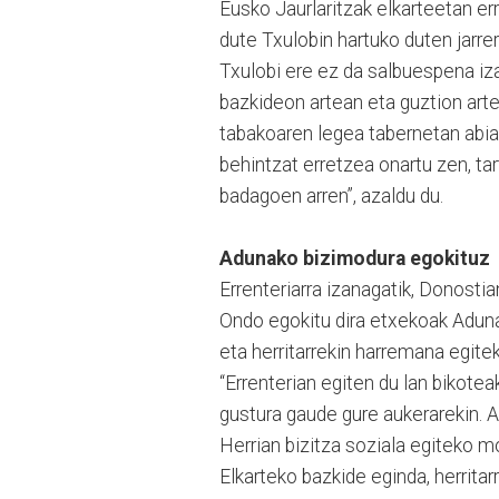
Eusko Jaurlaritzak elkarteetan e
dute Txulobin hartuko duten jarrer
Txulobi ere ez da salbuespena iza
bazkideon artean eta guztion arte
tabakoaren legea tabernetan abian
behintzat erretzea onartu zen, ta
badagoen arren”, azaldu du.
Adunako bizimodura egokituz
Errenteriarra izanagatik, Donostia
Ondo egokitu dira etxekoak Adunak
eta herritarrekin harremana egite
“Errenterian egiten du lan bikotea
gustura gaude gure aukerarekin. Ad
Herrian bizitza soziala egiteko m
Elkarteko bazkide eginda, herrit