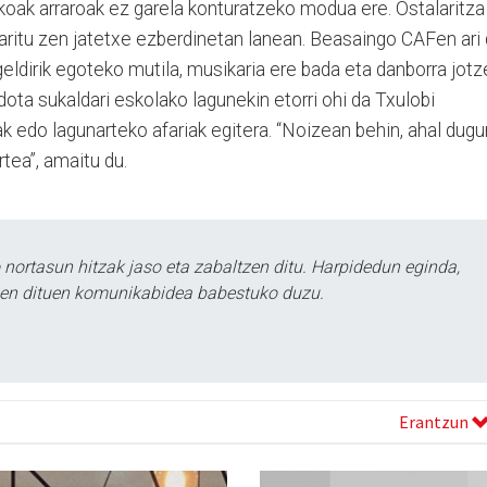
itakoak arraroak ez garela konturatzeko modua ere. Ostalaritza
 aritu zen jatetxe ezberdinetan lanean. Beasaingo CAFen ari
geldirik egoteko mutila, musikaria ere bada eta danborra jot
ota sukaldari eskolako lagunekin etorri ohi da Txulobi
k edo lagunarteko afariak egitera. “Noizean behin, ahal dugu
ea”, amaitu du.
ortasun hitzak jaso eta zabaltzen ditu. Harpidedun eginda,
tzen dituen komunikabidea babestuko duzu.
Erantzun