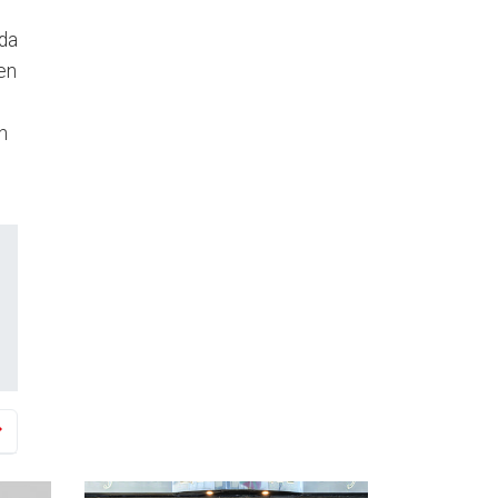
 da
zen
n