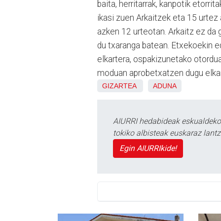
baita, herritarrak, kanpotik etorr
ikasi zuen Arkaitzek eta 15 urtez
azken 12 urteotan. Arkaitz ez da 
du txaranga batean. Etxekoekin ed
elkartera, ospakizunetako otordua
moduan aprobetxatzen dugu elkart
GIZARTEA
ADUNA
AIURRI hedabideak eskualdeko n
tokiko albisteak euskaraz lan
Egin AIURRIkide!