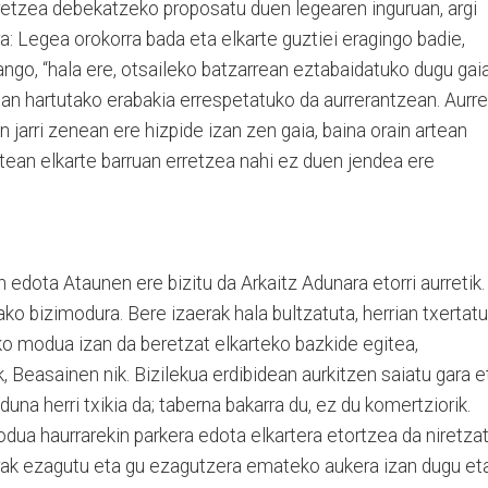
rretzea debekatzeko proposatu duen legearen inguruan, argi
a: Legea orokorra bada eta elkarte guztiei eragingo badie,
ngo, “hala ere, otsaileko batzarrean eztabaidatuko dugu gai
an hartutako erabakia errespetatuko da aurrerantzean. Aurre
 jarri zenean ere hizpide izan zen gaia, baina orain artean
rtean elkarte barruan erretzea nahi ez duen jendea ere
n edota Ataunen ere bizitu da Arkaitz Adunara etorri aurretik.
o bizimodura. Bere izaerak hala bultzatuta, herrian txertatu
ko modua izan da beretzat elkarteko bazkide egitea,
k, Beasainen nik. Bizilekua erdibidean aurkitzen saiatu gara e
una herri txikia da; taberna bakarra du, ez du komertziorik.
odua haurrarekin parkera edota elkartera etortzea da niretzat
arrak ezagutu eta gu ezagutzera emateko aukera izan dugu et