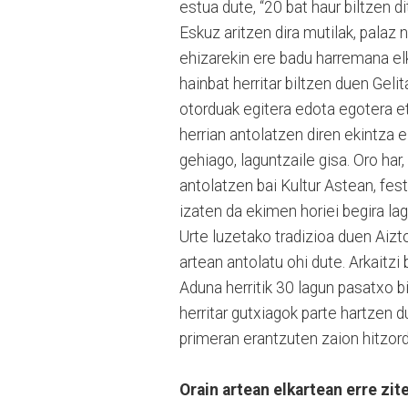
estua dute, “20 bat haur biltzen d
Eskuz aritzen dira mutilak, palaz n
ehizarekin ere badu harremana elk
hainbat herritar biltzen duen Geli
otorduak egitera edota egotera eto
herrian antolatzen diren ekintza 
gehiago, laguntzaile gisa. Oro har
antolatzen bai Kultur Astean, fes
izaten da ekimen horiei begira la
Urte luzetako tradizioa duen Aizt
artean antolatu ohi dute. Arkaitzi
Aduna herritik 30 lagun pasatxo b
herritar gutxiagok parte hartzen 
primeran erantzuten zaion hitzor
Orain artean elkartean erre zi