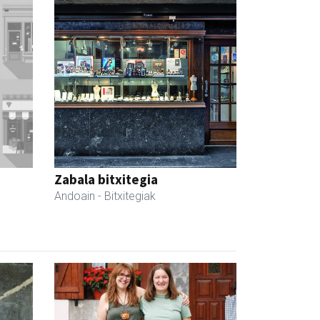
Zabala bitxitegia
Andoain
- Bitxitegiak