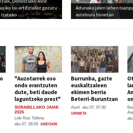
eziak, Donostiako Aste
siko su-artifizialez gozatu
Adunako jaien lehen txanp
 izateko
asteburu honetan
so
"Auzotarrek oso
Burrunba, gazte
Ot
ondo erantzuten
euskaltzaleen
la
dute, beti daude
ekimen berria
A
laguntzeko prest"
Beterri-Buruntzan
o
SORABILLAKO JAIAK
Aiurri
abu 07, 07:00
Be
2026
Ala
URNIETA
Lide Ruiz Telleria
abu
abu 07, 08:00
ANDOAIN