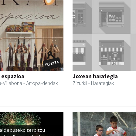
 espazioa
Joxean harategia
-Villabona
- Arropa-dendak
Zizurkil
- Harategiak
raldebuseko zerbitzu