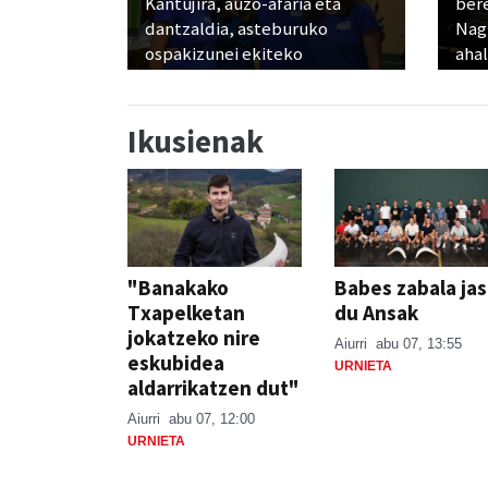
Kantujira, auzo-afaria eta
ber
dantzaldia, asteburuko
Nagu
ospakizunei ekiteko
ahal
Ikusienak
"Banakako
Babes zabala ja
Txapelketan
du Ansak
jokatzeko nire
Aiurri
abu 07, 13:55
eskubidea
URNIETA
aldarrikatzen dut"
Aiurri
abu 07, 12:00
URNIETA