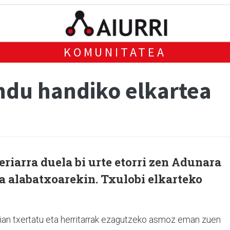
KOMUNITATEA
ndu handiko elkartea
eriarra duela bi urte etorri zen Adunara
eta alabatxoarekin. Txulobi elkarteko
errian txertatu eta herritarrak ezagutzeko asmoz eman zuen