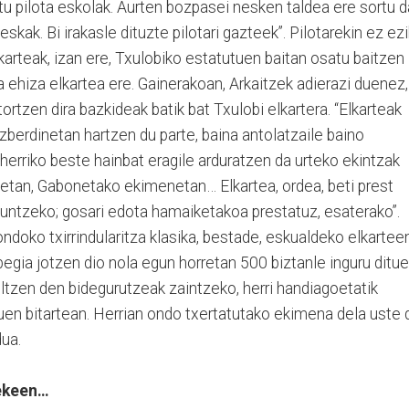
itu pilota eskolak. Aurten bozpasei nesken taldea ere sortu d
eskak. Bi irakasle dituzte pilotari gazteek”. Pilotarekin ez ezi
arteak, izan ere, Txulobiko estatutuen baitan osatu baitzen
ta ehiza elkartea ere. Gainerakoan, Arkaitzek adierazi duenez,
rtzen dira bazkideak batik bat Txulobi elkartera. “Elkarteak
ezberdinetan hartzen du parte, baina antolatzaile baino
, herriko beste hainbat eragile arduratzen da urteko ekintzak
tetan, Gabonetako ekimenetan… Elkartea, ordea, beti prest
guntzeko; gosari edota hamaiketakoa prestatuz, esaterako”.
ondoko txirrindularitza klasika, bestade, eskualdeko elkartee
 begia jotzen dio nola egun horretan 500 biztanle inguru ditu
iltzen den bidegurutzeak zaintzeko, herri handiagoetatik
duen bitartean. Herrian ondo txertatutako ekimena dela uste 
dua.
tekeen…