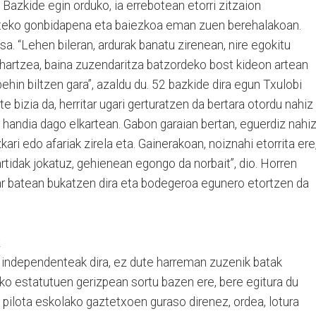
 Bazkide egin orduko, ia errebotean etorri zitzaion
ateko gonbidapena eta baiezkoa eman zuen berehalakoan.
a. “Lehen bileran, ardurak banatu zirenean, nire egokitu
 hartzea, baina zuzendaritza batzordeko bost kideon artean
ehin biltzen gara”, azaldu du. 52 bazkide dira egun Txulobi
te bizia da, herritar ugari gerturatzen da bertara otordu nahiz
handia dago elkartean. Gabon garaian bertan, eguerdiz nahi
ari edo afariak zirela eta. Gainerakoan, noiznahi etorrita ere
artidak jokatuz, gehienean egongo da norbait”, dio. Horren
kar batean bukatzen dira eta bodegeroa egunero etortzen da
a independenteak dira, ez dute harreman zuzenik batak
eko estatutuen gerizpean sortu bazen ere, bere egitura du
 pilota eskolako gaztetxoen guraso direnez, ordea, lotura