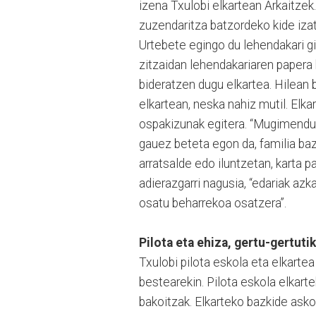
izena Txulobi elkartean Arkaitzek.
zuzendaritza batzordeko kide iz
Urtebete egingo du lehendakari gis
zitzaidan lehendakariaren papera
bideratzen dugu elkartea. Hilean b
elkartean, neska nahiz mutil. Elkar
ospakizunak egitera. “Mugimendu 
gauez beteta egon da, familia bazk
arratsalde edo iluntzetan, karta p
adierazgarri nagusia, “edariak az
osatu beharrekoa osatzera”.
Pilota eta ehiza, gertu-gertutik
Txulobi pilota eskola eta elkarte
bestearekin. Pilota eskola elkart
bakoitzak. Elkarteko bazkide asko