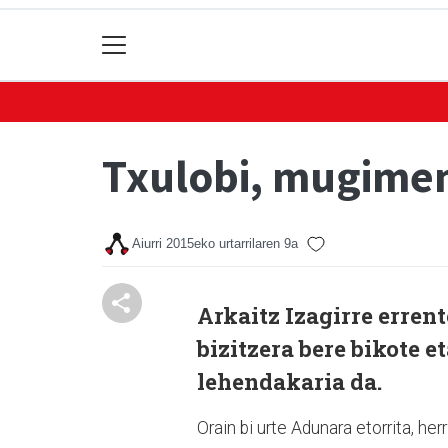
Txulobi, mugime
Aiurri
2015eko urtarrilaren 9a
Arkaitz Izagirre errent
bizitzera bere bikote 
lehendakaria da.
Orain bi urte Adunara etorrita, h