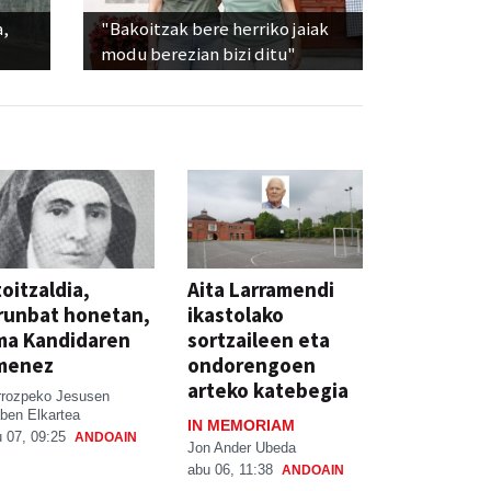
a,
"Bakoitzak bere herriko jaiak
modu berezian bizi ditu"
oitzaldia,
Aita Larramendi
runbat honetan,
ikastolako
ma Kandidaren
sortzaileen eta
menez
ondorengoen
arteko katebegia
rrozpeko Jesusen
ben Elkartea
IN MEMORIAM
 07, 09:25
ANDOAIN
Jon Ander Ubeda
abu 06, 11:38
ANDOAIN