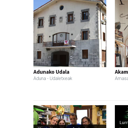
Adunako Udala
Akam
Aduna
- Udaletxeak
Amasa
Lur