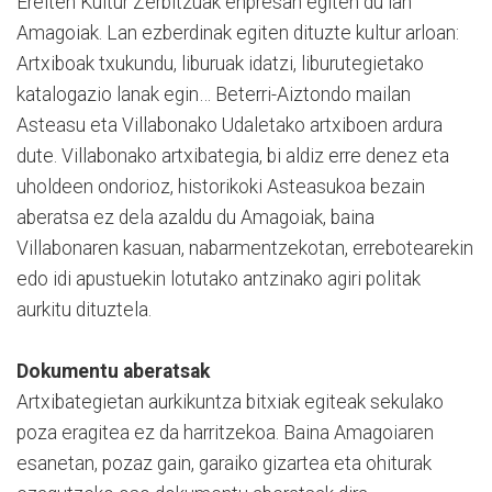
Ereiten Kultur Zerbitzuak enpresan egiten du lan
Amagoiak. Lan ezberdinak egiten dituzte kultur arloan:
Artxiboak txukundu, liburuak idatzi, liburutegietako
katalogazio lanak egin… Beterri-Aiztondo mailan
Asteasu eta Villabonako Udaletako artxiboen ardura
dute. Villabonako artxibategia, bi aldiz erre denez eta
uholdeen ondorioz, historikoki Asteasukoa bezain
aberatsa ez dela azaldu du Amagoiak, baina
Villabonaren kasuan, nabarmentzekotan, errebotearekin
edo idi apustuekin lotutako antzinako agiri politak
aurkitu dituztela.
Dokumentu aberatsak
Artxibategietan aurkikuntza bitxiak egiteak sekulako
poza eragitea ez da harritzekoa. Baina Amagoiaren
esanetan, pozaz gain, garaiko gizartea eta ohiturak