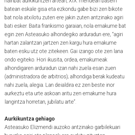
hainbat aurkikuntzen artean, XIX. mendean baserri
batean eskale gisa eta ezkondu gabe bizi zen bikote
bat nola atxilotu zuten ere jakin zuten antzinako agiri
bati esker. Baita frankismo garaian, nola emakume bat
egin zen Asteasuko alhondegiko arduradun ere, “agiri
hartan zalantzan jartzen zen kargu hura emakume
baten esku utz ote zitekeen. Gai izango ote zen lana
ondo egiteko. Hori ikusita, ordea, emakumeak
alhondigaren arduradun izan nahi zuela esan zuen
(administradora de arbitrios); alhondiga berak kudeatu
nahi zuela, alegia. Lan deialdira ez zen beste inor
aurkeztu eta urte askoan aritu zen emakume hura
langintza horretan, jubilatu arte”.
Aurkikuntza gehiago
Asteasuko Elizmendi auzoko antzinako garbilekuari