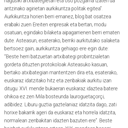
nagusiki artxibategietan eta oso pozgarria izaten da
antzinako agirietan aurkikuntza politak egitea”.
Aurkikuntza horien berri emanez, blog bat osatzea
erabaki zuen Ereiten enpresak eta bertan, modu
osatuan, egindako bilaketa aipagarrienen berri ematen
dute. Asteasun, esaterako, berriki aurkitutako salaketa
bertsoez gain, aurkikuntza gehiago ere egin dute:
“Beste herri batzuetan artxibategi probintzialetan
gordeta dituzten protokoloak Asteasuko kasuan,
bertako atxibategian mantentzen dira eta, esaterako,
euskaraz idatzitako hitz eta zenbakiak aurkitu izan
ditugu: XVI. mende bukaeran euskaraz idaztea batere
ohikoa ez zen Mila bosteunda lauroguetaçorçi,
adibidez. Liburu guztia gaztelaniaz idatzita dago, zati
horixe bakarrik ageri da euskaraz eta horrela idatzita,
normalean zenbakitan idazten bazuten ere”. Beste