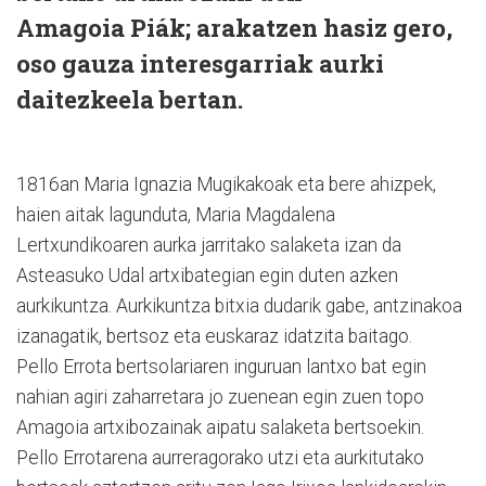
Amagoia Piák; arakatzen hasiz gero,
oso gauza interesgarriak aurki
daitezkeela bertan.
1816an Maria Ignazia Mugikakoak eta bere ahizpek,
haien aitak lagunduta, Maria Magdalena
Lertxundikoaren aurka jarritako salaketa izan da
Asteasuko Udal artxibategian egin duten azken
aurkikuntza. Aurkikuntza bitxia dudarik gabe, antzinakoa
izanagatik, bertsoz eta euskaraz idatzita baitago.
Pello Errota bertsolariaren inguruan lantxo bat egin
nahian agiri zaharretara jo zuenean egin zuen topo
Amagoia artxibozainak aipatu salaketa bertsoekin.
Pello Errotarena aurreragorako utzi eta aurkitutako