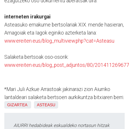
ezagutzeko oso dokumentu aberatsak dira.
interneten irakurgai
Asteasuko emakume bertsolariak XIX. mende hasieran,
Amagoiak eta Iagok eginiko azterketa lana:
www.ereiten.eus/blog_multiview.php?cat=Asteasu
Salaketa bertsoak oso-osorik:
www.ereiten.eus/blog_post_adjuntos/80/20141126967
*Mari Juli Azkue Arrastoak jakinarazi zion Aiurriko
lantaldeari salaketa bertsoen aurkikuntza bitxiaren berri.
GIZARTEA
ASTEASU
AIURRI hedabideak eskualdeko nortasun hitzak