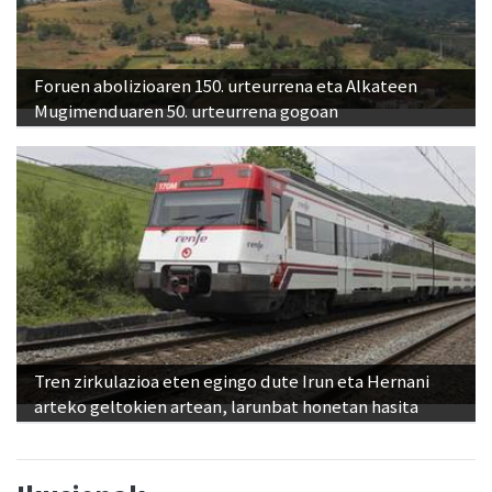
Foruen abolizioaren 150. urteurrena eta Alkateen
Mugimenduaren 50. urteurrena gogoan
Tren zirkulazioa eten egingo dute Irun eta Hernani
arteko geltokien artean, larunbat honetan hasita