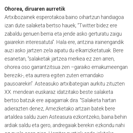
Ohorea, diruaren aurretik
Artxibozainek esperotakoa baino oihartzun handiagoa
izan dute salaketa bertso hauek, “Twitter bidez ere
zabaldu genuen berria eta jende asko gerturatu zaigu
gaiarekin interesatuta”. Hala ere, antzina irainengandik
auzi asko jartzen zela aipatu du elkarrizketatuak. Bere
esanetan, “salaketak jartzea merkea ez zen arren,
ohorea oso garrantzitsua zen –garaiko emakumeengan
bereziki-, eta aurrera egiten zuten emandako
pausoarekin”. Asteasuko artxibategian aurkitu zituzten
XX. mendean euskaraz idatzitako beste salaketa
bertso batzuk ere aipagarriak dira. “Salaketa hartan
adierazten denez, Amezketako artzain batek bere
artaldea saldu zuen Asteasura ezkontzeko, baina behin
ardiak saldu eta gero, andregaiak berekin ezkondu nahi