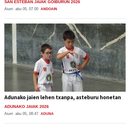
SAN ESTEBAN JAIAK GOIBURUN 2026
Aiurri
abu 05, 07:00
ANDOAIN
Adunako jaien lehen txanpa, asteburu honetan
ADUNAKO JAIAK 2026
Aiurri
abu 05, 08:47
ADUNA