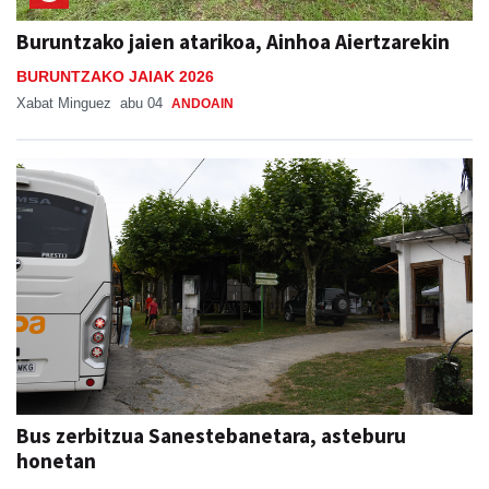
Buruntzako jaien atarikoa, Ainhoa Aiertzarekin
BURUNTZAKO JAIAK 2026
Xabat Minguez
abu 04
ANDOAIN
Bus zerbitzua Sanestebanetara, asteburu
honetan