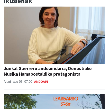
Ikusienak
Junkal Guerrero andoaindarra, Donostiako
Musika Hamabostaldiko protagonista
Aiurri
abu 05, 07:00
ANDOAIN