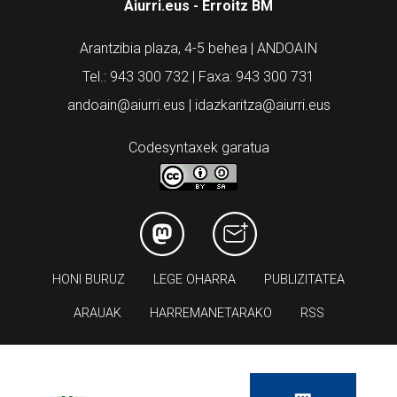
Aiurri.eus - Erroitz BM
Arantzibia plaza, 4-5 behea | ANDOAIN
Tel.: 943 300 732 | Faxa: 943 300 731
andoain@aiurri.eus | idazkaritza@aiurri.eus
Codesyntaxek garatua
HONI BURUZ
LEGE OHARRA
PUBLIZITATEA
ARAUAK
HARREMANETARAKO
RSS