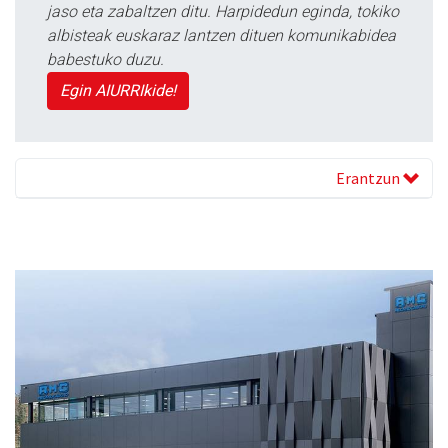
jaso eta zabaltzen ditu. Harpidedun eginda, tokiko
albisteak euskaraz lantzen dituen komunikabidea
babestuko duzu.
Egin AIURRIkide!
Erantzun