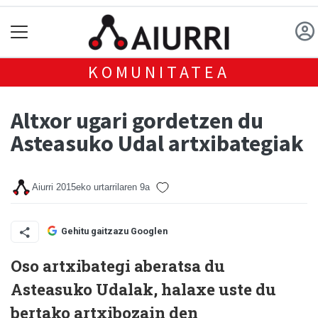
KOMUNITATEA
Altxor ugari gordetzen du
Asteasuko Udal artxibategiak
Aiurri
2015eko urtarrilaren 9a
Gehitu gaitzazu Googlen
Oso artxibategi aberatsa du
Asteasuko Udalak, halaxe uste du
bertako artxibozain den