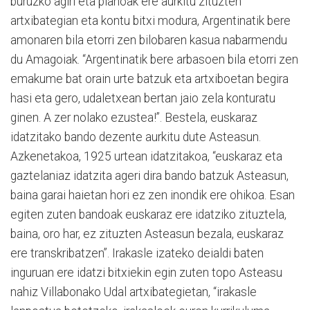
buruzko agiri eta planoak ere aurkitu zituzten
artxibategian eta kontu bitxi modura, Argentinatik bere
amonaren bila etorri zen bilobaren kasua nabarmendu
du Amagoiak. “Argentinatik bere arbasoen bila etorri zen
emakume bat orain urte batzuk eta artxiboetan begira
hasi eta gero, udaletxean bertan jaio zela konturatu
ginen. A zer nolako ezustea!”. Bestela, euskaraz
idatzitako bando dezente aurkitu dute Asteasun.
Azkenetakoa, 1925 urtean idatzitakoa, “euskaraz eta
gaztelaniaz idatzita ageri dira bando batzuk Asteasun,
baina garai haietan hori ez zen inondik ere ohikoa. Esan
egiten zuten bandoak euskaraz ere idatziko zituztela,
baina, oro har, ez zituzten Asteasun bezala, euskaraz
ere transkribatzen”. Irakasle izateko deialdi baten
inguruan ere idatzi bitxiekin egin zuten topo Asteasu
nahiz Villabonako Udal artxibategietan, “irakasle