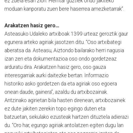
ez zuela esan zion. Herritar guztiek ondo jakiteko
moduan kanporatu zuen bere haserrea amezketarrak”.
Arakatzen hasiz gero…
Asteasuko Udaleko artxiboak 1399 urteaz geroztik gaur
egunera arteko agiriak jasotzen ditu. “Oso artxibategi
aberatsa da. Asteasu, Aiztondo bailarako herri nagusia
izan zen eta dokumentazioa oso ondo gordetzeaz
arduratu dira. Arakatzen hasiz gero, oso gauza
interesgarriak aurki daitezke bertan. Informazio
historiko asko gordetzen da eta agiriak oso egoera
onean daude, gainera”, azaldu du artxibozainak.
Antzinako agirietan bila hasten direnean, artxibozainek
ez dute jakiten zerekin topo egingo duten eta
batzuetan, sekulako ezusteak hartzen dituztela adierazi
du. “Oro har, egungo agiriak antolatzen egiten dugu lan