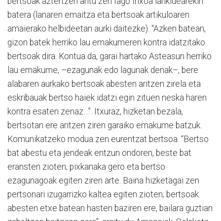
bertsoak aztertzen aritu zen Iago Irixoa lankidearekin
batera (lanaren emaitza eta bertsoak artikuloaren
amaierako helbideetan aurki daitezke). “Azken batean,
gizon batek herriko lau emakumeren kontra idatzitako
bertsoak dira. Kontua da, garai hartako Asteasun herriko
lau emakume, –ezagunak edo lagunak denak–, bere
alabaren aurkako bertsoak abesten aritzen zirela eta
eskribauak bertso haiek idatzi egin zituen neska haren
kontra esaten zenaz…”. Itxuraz, hizketan bezala,
bertsotan ere aritzen ziren garaiko emakume batzuk.
Komunikatzeko modua zen eurentzat bertsoa. “Bertso
bat abestu eta jendeak entzun ondoren, beste bat
eransten zioten; pixkanaka gero eta bertso
ezagunagoak egiten ziren arte. Baina hizketagai zen
pertsonari izugarrizko kaltea egiten zioten; bertsoak
abesten etxe batean hasten baziren ere, bailara guztian