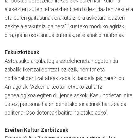
lanpostua betetzeko, irakasleek euren kurrikuluma
aurkezten zuten letra ezberdinen bidez idazten zekitela
eta euren gaitasunak erakutsiz, era askotara idazten
zekitela erakutsiz, gainera”. Ikusteko moduko agiriak
dira, grafia oso landua dutenak, artelanak diruditenak.
Eskuizkribuak
Asteasuko artxibategia astelehenetan egoten da
zabalik. Ikertzaileentzat ez ezik, herritar eta
norbanakoentzat ateak zabalik daudela jakinarazi du
Amagoiak. “Azken urteotan etxeko zuhaitz
genealogikoa egiten du jende askok. Kasu horietan, nire
ustez, pertsona haien benetako sinadurak hartzea da
politena. Oso dotoreak baitira haietako asko”.
Ereiten Kultur Zerbitzuak