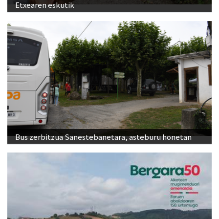
Etxearen eskutik
Bus zerbitzua Sanestebanetara, asteburu honetan