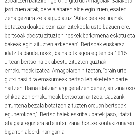
zabaltzen baitziren gero”, argitu du Amagoiak. Salaketa
jarri zuen aitak, bere alabaren alde egin zuen, esaten
zena gezurra zela argudiatuz. “Aitak besteei irainak
botatzea doakoa ezin izan zitekeela uste bazuen ere,
bertsoak abestu zituzten neskek barkamena eskatu eta
bakeak egin zituzten azkenean”. Bertsoak euskaraz
idatzita daude, noski, baina bitxiagoa egiten da 1816
urtean bertso haiek abestu zituzten guztiak
emakumeak izatea. Amagoiaren hitzetan, “orain urte
gutxi hasi dira emakumeak bertso lehiaketetan parte
hartzen. Baina idatzian argi geratzen denez, antzina oso
ohikoa zen emakumeak bertsotan aritzea. Gauzarik
arruntena bezala botatzen zituzten orduan bertsoak
egunerokoan,”. Bertso haiek eskribau batek jaso, idatzi
eta gaur egunera arte iritsi izana, hortxe kontakizunaren
bigarren alderdi harrigarria.