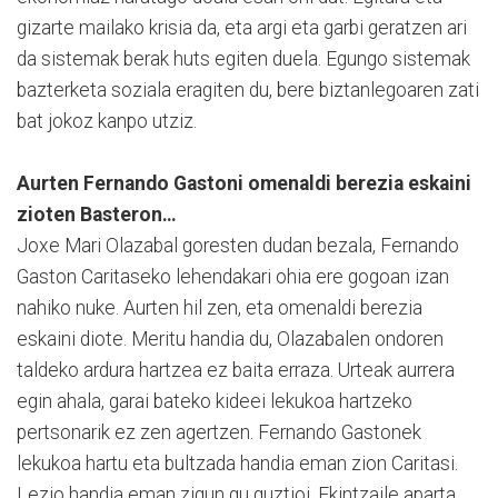
gizarte mailako krisia da, eta argi eta garbi geratzen ari
da sistemak berak huts egiten duela. Egungo sistemak
bazterketa soziala eragiten du, bere biztanlegoaren zati
bat jokoz kanpo utziz.
Aurten Fernando Gastoni omenaldi berezia eskaini
zioten Basteron…
Joxe Mari Olazabal goresten dudan bezala, Fernando
Gaston Caritaseko lehendakari ohia ere gogoan izan
nahiko nuke. Aurten hil zen, eta omenaldi berezia
eskaini diote. Meritu handia du, Olazabalen ondoren
taldeko ardura hartzea ez baita erraza. Urteak aurrera
egin ahala, garai bateko kideei lekukoa hartzeko
pertsonarik ez zen agertzen. Fernando Gastonek
lekukoa hartu eta bultzada handia eman zion Caritasi.
Lezio handia eman zigun gu guztioi. Ekintzaile aparta