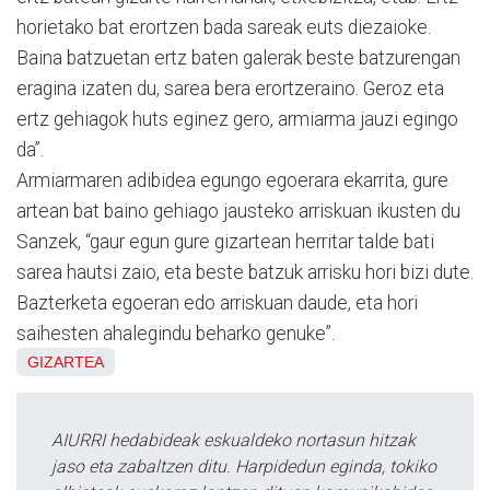
horietako bat erortzen bada sareak euts diezaioke.
Baina batzuetan ertz baten galerak beste batzurengan
eragina izaten du, sarea bera erortzeraino. Geroz eta
ertz gehiagok huts eginez gero, armiarma jauzi egingo
da”.
Armiarmaren adibidea egungo egoerara ekarrita, gure
artean bat baino gehiago jausteko arriskuan ikusten du
Sanzek, “gaur egun gure gizartean herritar talde bati
sarea hautsi zaio, eta beste batzuk arrisku hori bizi dute.
Bazterketa egoeran edo arriskuan daude, eta hori
saihesten ahalegindu beharko genuke”.
GIZARTEA
AIURRI hedabideak eskualdeko nortasun hitzak
jaso eta zabaltzen ditu. Harpidedun eginda, tokiko