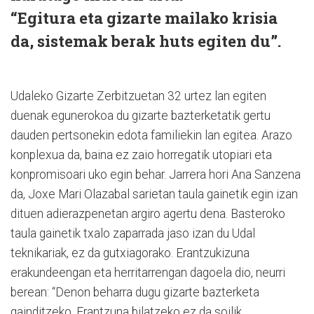
“Egitura eta gizarte mailako krisia
da, sistemak berak huts egiten du”.
Udaleko Gizarte Zerbitzuetan 32 urtez lan egiten
duenak egunerokoa du gizarte bazterketatik gertu
dauden pertsonekin edota familiekin lan egitea. Arazo
konplexua da, baina ez zaio horregatik utopiari eta
konpromisoari uko egin behar. Jarrera hori Ana Sanzena
da, Joxe Mari Olazabal sarietan taula gainetik egin izan
dituen adierazpenetan argiro agertu dena. Basteroko
taula gainetik txalo zaparrada jaso izan du Udal
teknikariak, ez da gutxiagorako. Erantzukizuna
erakundeengan eta herritarrengan dagoela dio, neurri
berean: “Denon beharra dugu gizarte bazterketa
gainditzeko. Erantzuna bilatzeko ez da soilik