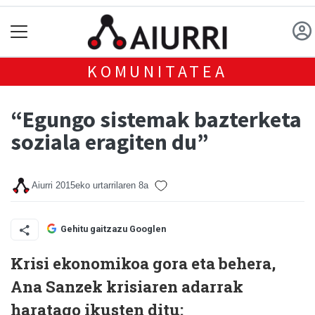
KOMUNITATEA
“Egungo sistemak bazterketa
soziala eragiten du”
Aiurri
2015eko urtarrilaren 8a
Gehitu gaitzazu Googlen
Krisi ekonomikoa gora eta behera,
Ana Sanzek krisiaren adarrak
haratago ikusten ditu: