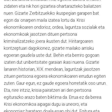
zidaten eta nik hori gizartea ohartarazteko baliatzen
nuen. Gizarte Zerbitzuekiko ikuspegian garapen bat
egon da: onarpen maila izatea lortu da. Krisi
ekonomikoaren ondorioz, ordea, laguntza sozialak eta
ekonomikoak jasotzen dituen pertsona
kriminalizatzeko joera ikusten dut. Hiritargoaren
kontzeptuari dagokionez, gizarte mailako arrisku
egoeran gaudela uste dut. Behin eta berriro gogoan
izaten dut unibertsitate garaian ikasi nuena. Gizarte
lanaren historian, XIX. mendean, laguntzak jasotzen
zituen pertsona egoera ekonomikoaren errudun egiten
zuten. Gaur egun, ez gaude egoera horretatik oso urrun.
Eta, nire iritziz, krisia pairatzen ari den pertsona
egiturazko arazo baten biktima da. Errua ez da berea.
Krisi ekonomikoa aipagai dugu ia uneoro, eta
ekonomiaz haratago doala esan ohi dut. Egitura eta