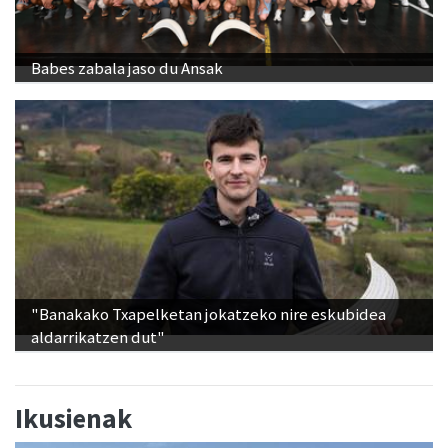
Babes zabala jaso du Ansak
"Banakako Txapelketan jokatzeko nire eskubidea
aldarrikatzen dut"
Ikusienak