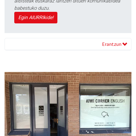
albisteak euskaraz lantzen dituen komunikabidea
babestuko duzu.
Egin AIURRIkide!
Erantzun