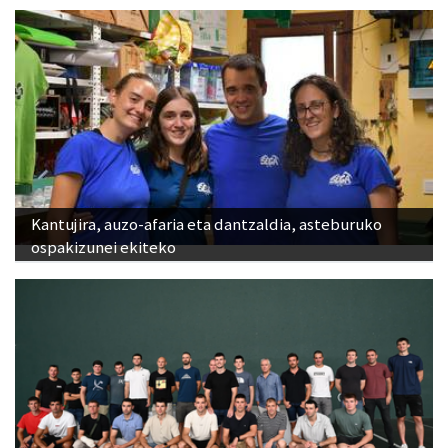
Kantujira, auzo-afaria eta dantzaldia, asteburuko
ospakizunei ekiteko