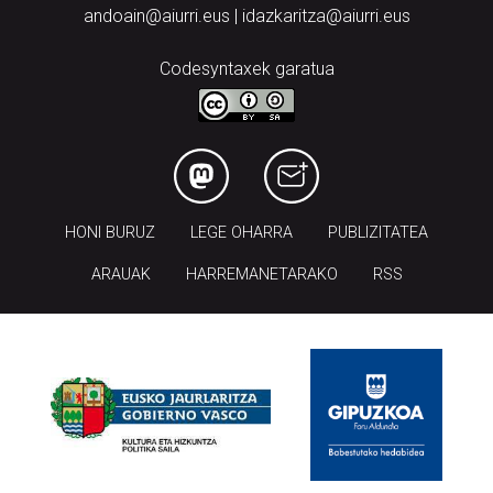
andoain@aiurri.eus | idazkaritza@aiurri.eus
Codesyntaxek garatua
HONI BURUZ
LEGE OHARRA
PUBLIZITATEA
ARAUAK
HARREMANETARAKO
RSS