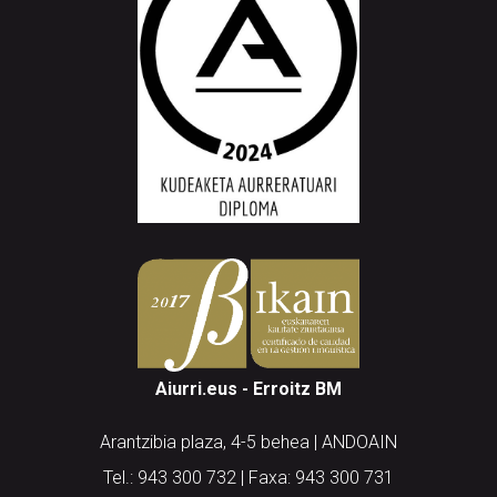
Aiurri.eus - Erroitz BM
Arantzibia plaza, 4-5 behea | ANDOAIN
Tel.: 943 300 732 | Faxa: 943 300 731