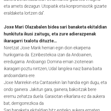
eta amets dezagun. Utopiatik eta konpromisotik gizarte
eraldaketa lortzen da”.
Joxe Mari Olazabalen bidea sari banaketa ekitaldian
hunkituta ikusi zaitugu, eta zure adierazpenak
ikaragarri txalotu dituzte…
Niretzat Joxe Marik herriari egin dion ekarpena
hunkigarria da. Ezinbestekoa izan da Andoainen,
eredugarria. Andoaingo Domina eman ziotenean
ikaragarri poztu nintzen, Udal langilea naiz baina baita
andoaindarra ere.
Joxe Marirekin eta Caritasekin lan handia egin dugu, eta
ondo gainera. Jakitun gara, gainera, bakoitzak bere
eremu zehatza duela. Garaiotan elkarlana ez da aukera
bat; derrigorrezkoa da.
Sari banaketa ekitaldian hitz egiteko aukera ematen