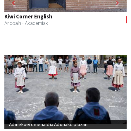
Previous
Next
Kiwi Corner English
Andoain
- Akademiak
Adinekoei omenaldia Adunako plazan