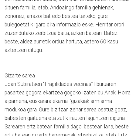
dituen familia, etab. Andoaingo familia gehienak,
zorionez, arrazoi bat edo bestea tarteko, gure
bulegoetatik igaro dira informazio eske. Herritar orori
zuzendutako zerbitzua baita, azken batean. Batez
beste, aldez aurretik ordua hartuta, astero 60 kasu
aztertzen ditugu.
Gizarte sarea
Joan Subiratsen “Fragilidades vecinas” liburuaren
pasartea gogora ekartzea gogoko izaten du Anak. Horra
aipamena, euskarara ekarria: “gizakiak armiarma
modukoa gara. Gure bizitzan zehar sarea osatuz goaz,
babesten gaituena eta zutik irauten laguntzen diguna.
Sarearen ertz batean familia dago, bestean lana, beste
ertz batean gizarte harremanak, etxebizitza, etab. Ertz