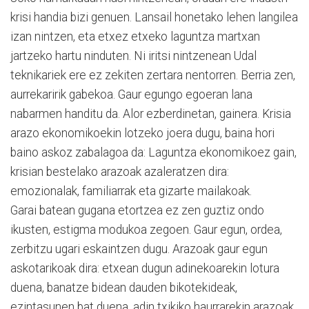
krisi handia bizi genuen. Lansail honetako lehen langilea
izan nintzen, eta etxez etxeko laguntza martxan
jartzeko hartu ninduten. Ni iritsi nintzenean Udal
teknikariek ere ez zekiten zertara nentorren. Berria zen,
aurrekaririk gabekoa. Gaur egungo egoeran lana
nabarmen handitu da. Alor ezberdinetan, gainera. Krisia
arazo ekonomikoekin lotzeko joera dugu, baina hori
baino askoz zabalagoa da: Laguntza ekonomikoez gain,
krisian bestelako arazoak azaleratzen dira:
emozionalak, familiarrak eta gizarte mailakoak.
Garai batean gugana etortzea ez zen guztiz ondo
ikusten, estigma modukoa zegoen. Gaur egun, ordea,
zerbitzu ugari eskaintzen dugu. Arazoak gaur egun
askotarikoak dira: etxean dugun adinekoarekin lotura
duena, banatze bidean dauden bikotekideak,
ezintasunen bat duena, adin txikiko haurrarekin arazoak