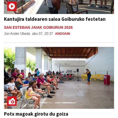
Kantujira taldearen saioa Goiburuko festetan
SAN ESTEBAN JAIAK GOIBURUN 2026
Jon Ander Ubeda
abu 07, 20:37
ANDOAIN
Potx magoak girotu du goiza