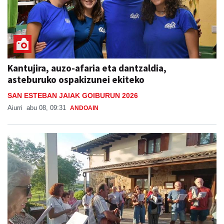
Kantujira, auzo-afaria eta dantzaldia,
asteburuko ospakizunei ekiteko
SAN ESTEBAN JAIAK GOIBURUN 2026
Aiurri
abu 08, 09:31
ANDOAIN