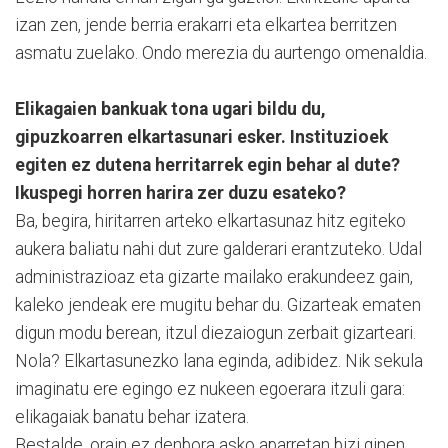
izan zen, jende berria erakarri eta elkartea berritzen
asmatu zuelako. Ondo merezia du aurtengo omenaldia.
Elikagaien bankuak tona ugari bildu du,
gipuzkoarren elkartasunari esker. Instituzioek
egiten ez dutena herritarrek egin behar al dute?
Ikuspegi horren harira zer duzu esateko?
Ba, begira, hiritarren arteko elkartasunaz hitz egiteko
aukera baliatu nahi dut zure galderari erantzuteko. Udal
administrazioaz eta gizarte mailako erakundeez gain,
kaleko jendeak ere mugitu behar du. Gizarteak ematen
digun modu berean, itzul diezaiogun zerbait gizarteari.
Nola? Elkartasunezko lana eginda, adibidez. Nik sekula
imaginatu ere egingo ez nukeen egoerara itzuli gara:
elikagaiak banatu behar izatera.
Bestalde, orain ez denbora asko aparretan bizi ginen.