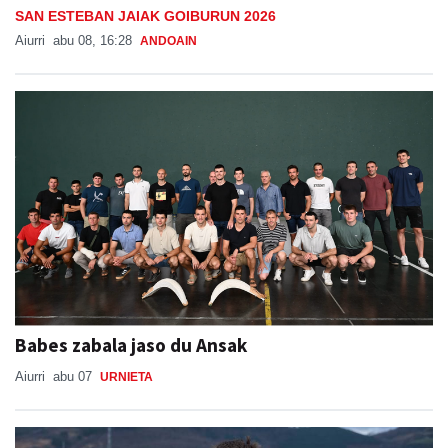
SAN ESTEBAN JAIAK GOIBURUN 2026
Aiurri
abu 08, 16:28
ANDOAIN
Babes zabala jaso du Ansak
Aiurri
abu 07
URNIETA