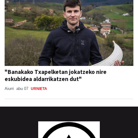
"Banakako Txapelketan jokatzeko nire
eskubidea aldarrikatzen dut"
Aiurri
abu 07
URNIETA