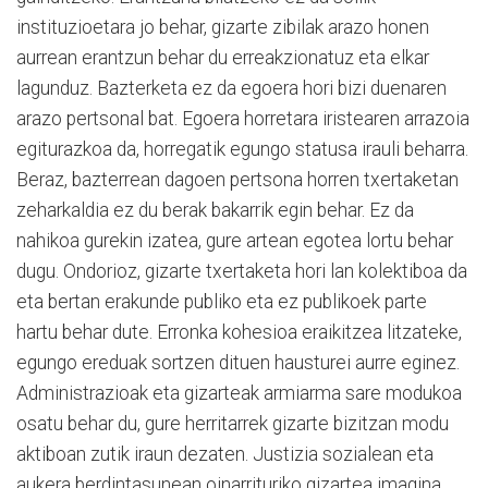
instituzioetara jo behar, gizarte zibilak arazo honen
aurrean erantzun behar du erreakzionatuz eta elkar
lagunduz. Bazterketa ez da egoera hori bizi duenaren
arazo pertsonal bat. Egoera horretara iristearen arrazoia
egiturazkoa da, horregatik egungo statusa irauli beharra.
Beraz, bazterrean dagoen pertsona horren txertaketan
zeharkaldia ez du berak bakarrik egin behar. Ez da
nahikoa gurekin izatea, gure artean egotea lortu behar
dugu. Ondorioz, gizarte txertaketa hori lan kolektiboa da
eta bertan erakunde publiko eta ez publikoek parte
hartu behar dute. Erronka kohesioa eraikitzea litzateke,
egungo ereduak sortzen dituen hausturei aurre eginez.
Administrazioak eta gizarteak armiarma sare modukoa
osatu behar du, gure herritarrek gizarte bizitzan modu
aktiboan zutik iraun dezaten. Justizia sozialean eta
aukera berdintasunean oinarrituriko gizartea imagina