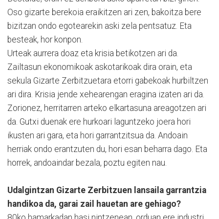
Oso gizarte berekoia eraikitzen ari zen, bakoitza bere
bizitzan ondo egotearekin aski zela pentsatuz. Eta
besteak, hor konpon.
Urteak aurrera doaz eta krisia betikotzen ari da.
Zailtasun ekonomikoak askotarikoak dira orain, eta
sekula Gizarte Zerbitzuetara etorri gabekoak hurbiltzen
ari dira. Krisia jende xehearengan eragina izaten ari da.
Zorionez, herritarren arteko elkartasuna areagotzen ari
da. Gutxi duenak ere hurkoari laguntzeko joera hori
ikusten ari gara, eta hori garrantzitsua da. Andoain
herriak ondo erantzuten du, hori esan beharra dago. Eta
horrek, andoaindar bezala, poztu egiten nau.
Udalgintzan Gizarte Zerbitzuen lansaila garrantzia
handikoa da, garai zail hauetan are gehiago?
80ko hamarkadan hasi nintzenean, orduan ere industri