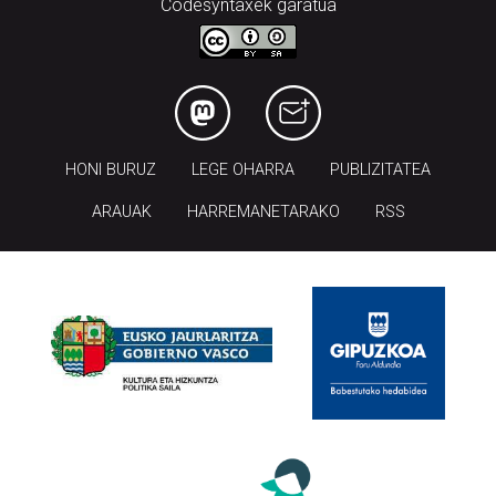
HONI BURUZ
LEGE OHARRA
PUBLIZITATEA
ARAUAK
HARREMANETARAKO
RSS