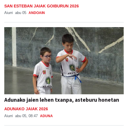
Aiurri
abu 05
ANDOAIN
Adunako jaien lehen txanpa, asteburu honetan
ADUNAKO JAIAK 2026
Aiurri
abu 05, 08:47
ADUNA