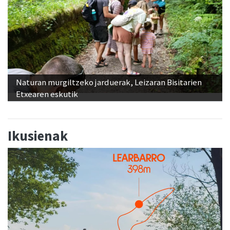
Naturan murgiltzeko jarduerak, Leizaran Bisitarien
Etxearen eskutik
Ikusienak