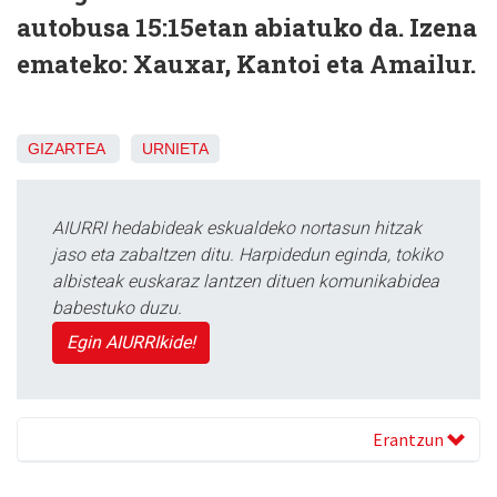
autobusa 15:15etan abiatuko da. Izena
emateko: Xauxar, Kantoi eta Amailur.
GIZARTEA
URNIETA
AIURRI hedabideak eskualdeko nortasun hitzak
jaso eta zabaltzen ditu. Harpidedun eginda, tokiko
albisteak euskaraz lantzen dituen komunikabidea
babestuko duzu.
Egin AIURRIkide!
Erantzun