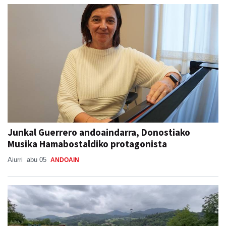
Junkal Guerrero andoaindarra, Donostiako
Musika Hamabostaldiko protagonista
Aiurri
abu 05
ANDOAIN