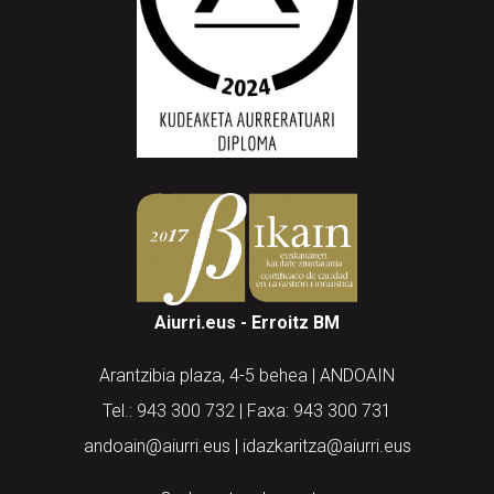
Aiurri.eus - Erroitz BM
Arantzibia plaza, 4-5 behea | ANDOAIN
Tel.: 943 300 732 | Faxa: 943 300 731
andoain@aiurri.eus | idazkaritza@aiurri.eus
Codesyntaxek garatua