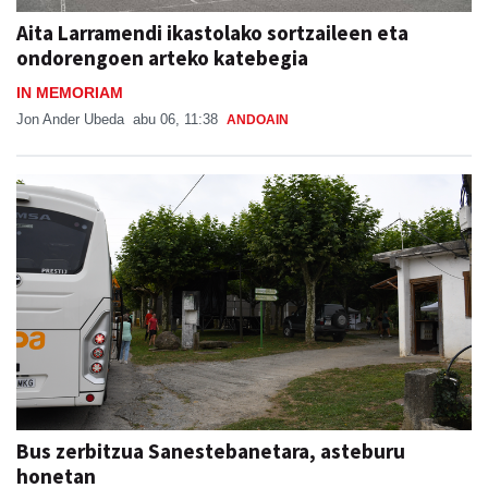
ondorengoen arteko katebegia
IN MEMORIAM
Jon Ander Ubeda
abu 06, 11:38
ANDOAIN
Bus zerbitzua Sanestebanetara, asteburu
honetan
SAN ESTEBAN JAIAK GOIBURUN 2026