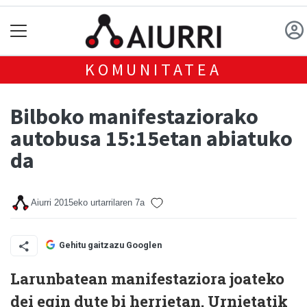
KOMUNITATEA
Bilboko manifestaziorako
autobusa 15:15etan abiatuko
da
Aiurri
2015eko urtarrilaren 7a
Gehitu gaitzazu Googlen
Larunbatean manifestaziora joateko
dei egin dute bi herrietan. Urnietatik