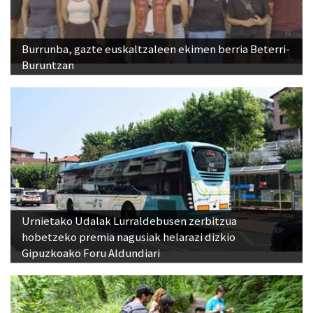
Burrunba, gazte euskaltzaleen ekimen berria Beterri-
Buruntzan
Urnietako Udalak Lurraldebusen zerbitzua
hobetzeko premia nagusiak helarazi dizkio
Gipuzkoako Foru Aldundiari