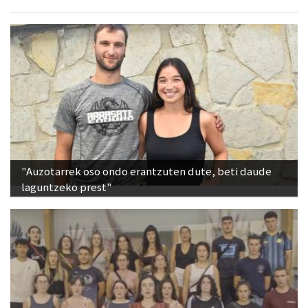
"Auzotarrek oso ondo erantzuten dute, beti daude
laguntzeko prest"