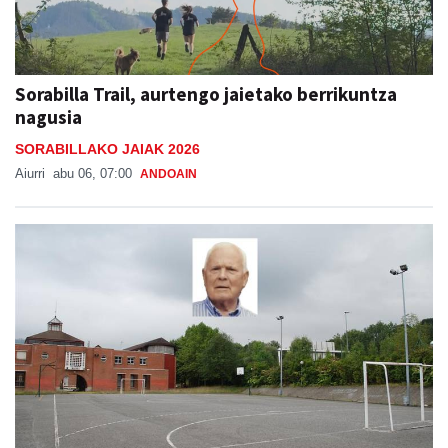
Sorabilla Trail, aurtengo jaietako berrikuntza
nagusia
SORABILLAKO JAIAK 2026
Aiurri
abu 06, 07:00
ANDOAIN
Aita Larramendi ikastolako sortzaileen eta