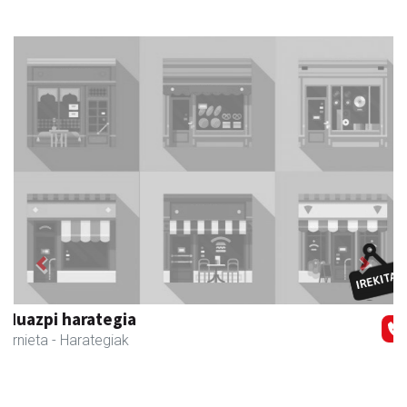
Previous
Next
Urnietako AEK euskaltegia
Urnieta
- Euskaltegiak