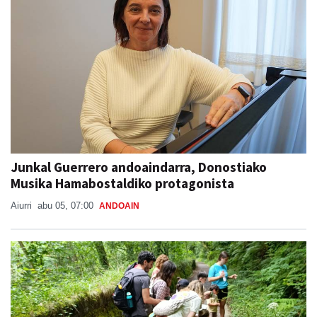
Junkal Guerrero andoaindarra, Donostiako
Musika Hamabostaldiko protagonista
Aiurri
abu 05, 07:00
ANDOAIN