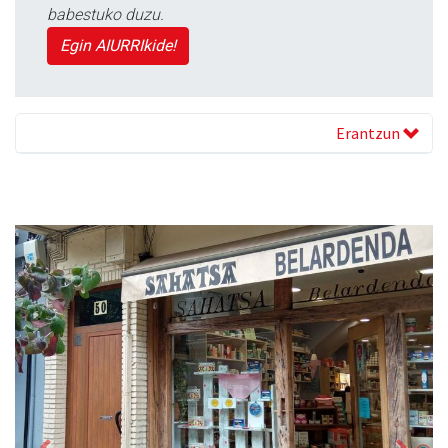
babestuko duzu.
Egin AIURRIkide!
Erantzun