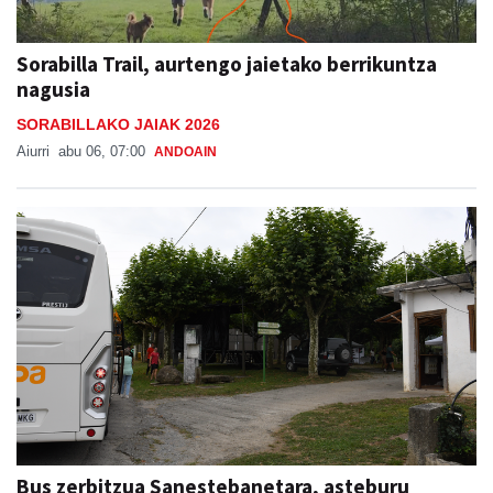
Sorabilla Trail, aurtengo jaietako berrikuntza
nagusia
SORABILLAKO JAIAK 2026
Aiurri
abu 06, 07:00
ANDOAIN
Bus zerbitzua Sanestebanetara, asteburu