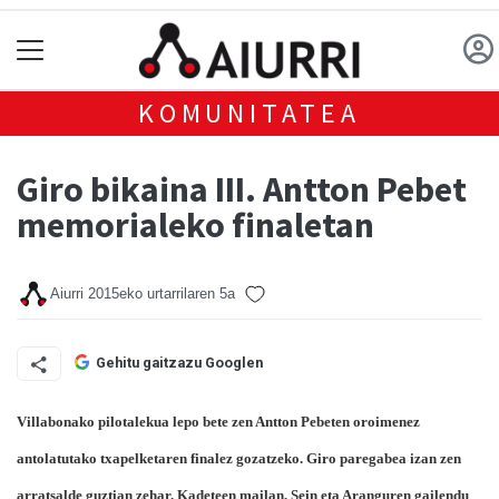
KOMUNITATEA
Giro bikaina III. Antton Pebet
memorialeko finaletan
Aiurri
2015eko urtarrilaren 5a
Gehitu gaitzazu Googlen
Villabonako pilotalekua lepo bete zen Antton Pebeten oroimenez
antolatutako txapelketaren finalez gozatzeko. Giro paregabea izan zen
arratsalde guztian zehar. Kadeteen mailan, Sein eta Aranguren gailendu