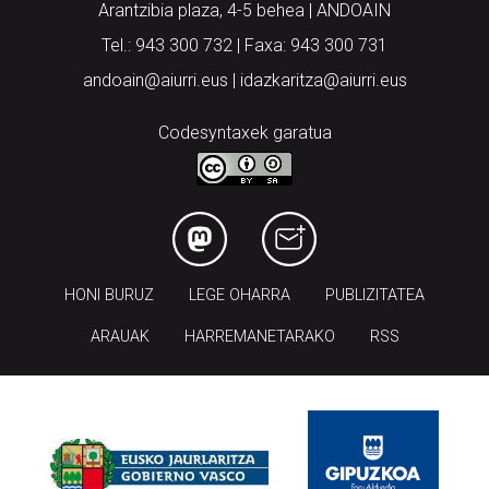
Arantzibia plaza, 4-5 behea | ANDOAIN
Tel.: 943 300 732 | Faxa: 943 300 731
andoain@aiurri.eus | idazkaritza@aiurri.eus
Codesyntaxek garatua
HONI BURUZ
LEGE OHARRA
PUBLIZITATEA
ARAUAK
HARREMANETARAKO
RSS