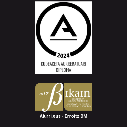
Aiurri.eus - Erroitz BM