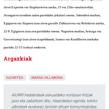
ziren Exposito eta Aizpitarteren aurka, 15 eta 22ko emaitzarekin.
Aranguren izendatu zuten partidako jokalari onena. Jubenilen mailan,
Egiguren eta Aizpuru izan ziren garaile Zubizarreta eta Belokiren aurka,
22-9. Egiguren izan zen partidako onena. Nagusien mailan, Arteaga eta
Gorrotxategi izan ziren txapeldunak, Santxo eta Kastilloren aurkako
partida 22-15 irabazi ondoren.
Argazkiak
GIZARTEA
AMASA-VILLABONA
AIURRI hedabideak eskualdeko nortasun hitzak
jaso eta zabaltzen ditu. Harpidedun eginda, tokiko
albisteak euskaraz lantzen dituen komunikabidea