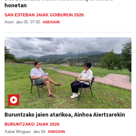
honetan
SAN ESTEBAN JAIAK GOIBURUN 2026
Aiurri
abu 05, 07:00
ANDOAIN
Buruntzako jaien atarikoa, Ainhoa Aiertzarekin
BURUNTZAKO JAIAK 2026
Xabat Minguez
abu 04
ANDOAIN