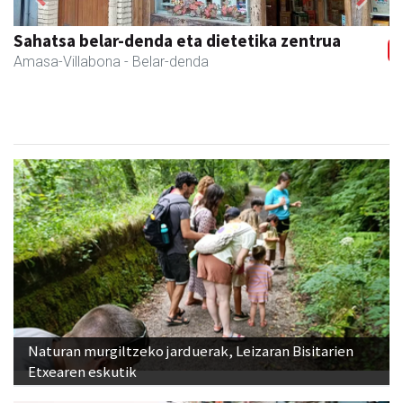
Previous
Next
Arindu fisioterapia eta osteopatia
Amasa-Villabona
- Fisioterapia
Naturan murgiltzeko jarduerak, Leizaran Bisitarien
Etxearen eskutik