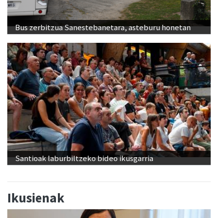
Bus zerbitzua Sanestebanetara, asteburu honetan
Santioak laburbiltzeko bideo ikusgarria
Ikusienak