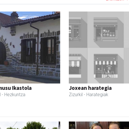
usu Ikastola
Joxean harategia
l
- Hezkuntza
Zizurkil
- Harategiak