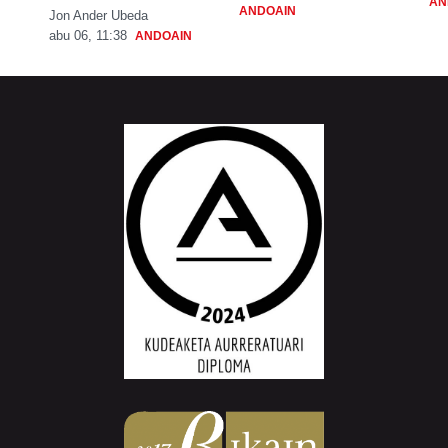
AN
ANDOAIN
Jon Ander Ubeda
abu 06, 11:38
ANDOAIN