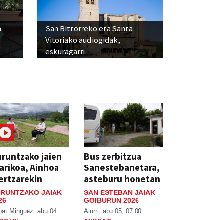
a
San Bittorreko eta Santa
Vitoriako audiogidak,
eskuragarri
runtzako jaien
Bus zerbitzua
arikoa, Ainhoa
Sanestebanetara,
ertzarekin
asteburu honetan
RUNTZAKO JAIAK
SAN ESTEBAN JAIAK
26
GOIBURUN 2026
bat Minguez
abu 04
Aiurri
abu 05, 07:00