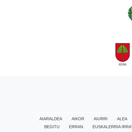
AIARALDEA
AIKOR
AIURRI
ALEA
BEGITU
ERRAN
EUSKALERRIA IRRA