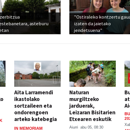
 zerbitzua
"Ostiraleko kontzertu gau
estebanetara, asteburu
izaten da jaietako
etan
jendetsuena"
Aita Larramendi
Naturan
Bu
ko
ikastolako
murgiltzeko
at
sortzaileen eta
jarduerak,
Ai
ondorengoen
Leizaran Bisitarien
BU
arteko katebegia
Etxearen eskutik
20
K
Xa
Aiurri
abu 05, 08:30
IN MEMORIAM