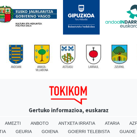
Gertuko informazioa, euskaraz
AMEZTI
ANBOTO
ANTXETA IRRATIA
ATARIA
AZP
TIA
GEURIA
GOIENA
GOIERRI TELEBISTA
GUAIXE