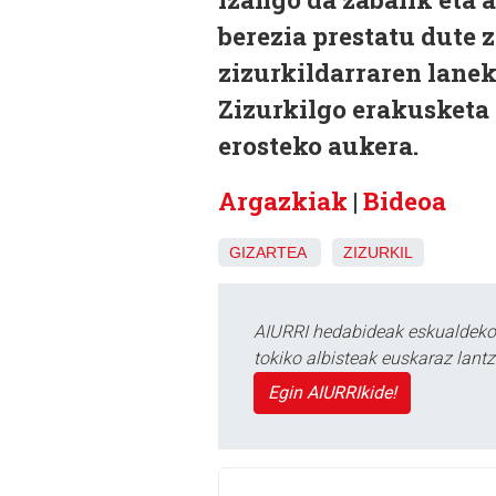
berezia prestatu dute 
zizurkildarraren lanek
Zizurkilgo erakusketa 
erosteko aukera.
Argazkiak
|
Bideoa
GIZARTEA
ZIZURKIL
AIURRI hedabideak eskualdeko n
tokiko albisteak euskaraz lan
Egin AIURRIkide!