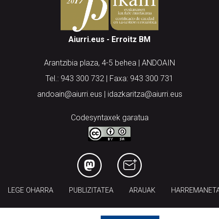
Aiurri.eus - Erroitz BM
Arantzibia plaza, 4-5 behea | ANDOAIN
Tel.: 943 300 732 | Faxa: 943 300 731
andoain@aiurri.eus | idazkaritza@aiurri.eus
Codesyntaxek garatua
LEGE OHARRA
PUBLIZITATEA
ARAUAK
HARREMANET