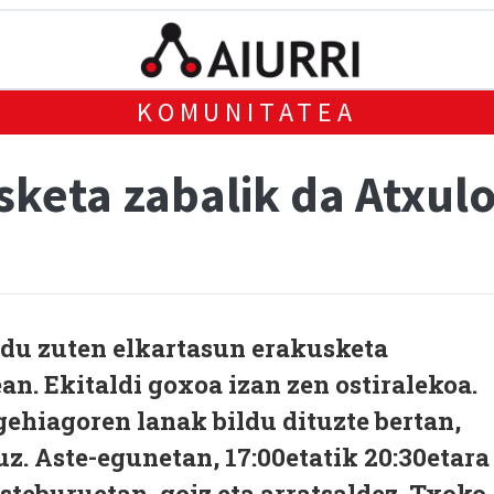
KOMUNITATEA
sketa zabalik da Atxu
ldu zuten elkartasun erakusketa
n. Ekitaldi goxoa izan zen ostiralekoa.
 gehiagoren lanak bildu dituzte bertan,
uz. Aste-egunetan, 17:00etatik 20:30etara
asteburuetan, goiz eta arratsaldez. Txoko