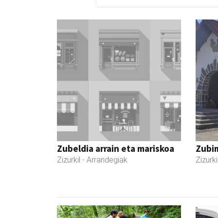
Zubeldia arrain eta mariskoa
Zubim
Zizurkil
- Arrandegiak
Zizurki