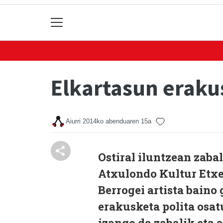
Elkartasun eraku
Aiurri
2014ko abenduaren 15a
Ostiral iluntzean zaba
Atxulondo Kultur Etxea
Berrogei artista baino
erakusketa polita osat
izango da zabalik eta 