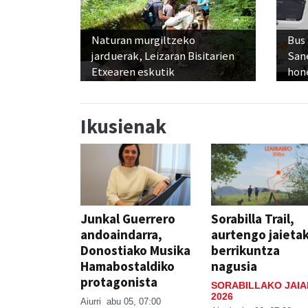
Naturan murgiltzeko
Bus
jarduerak, Leizaran Bisitarien
San
Etxearen eskutik
hon
Ikusienak
Junkal Guerrero
Sorabilla Trail,
andoaindarra,
aurtengo jaieta
Donostiako Musika
berrikuntza
Hamabostaldiko
nagusia
protagonista
SORABILLAKO JAIA
2026
Aiurri
abu 05, 07:00