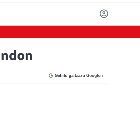
london
Gehitu gaitzazu Googlen