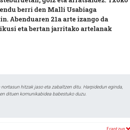
zendu berri den Malli Usabiaga
in. Abenduaren 21a arte izango da
ikusi eta bertan jarritako artelanak
ortasun hitzak jaso eta zabaltzen ditu. Harpidedun eginda,
tzen dituen komunikabidea babestuko duzu.
Erantzun