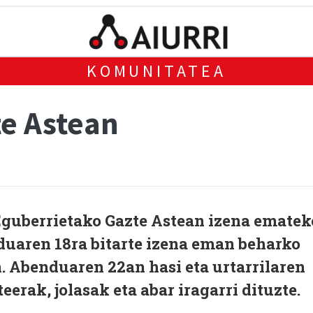
KOMUNITATEA
e Astean
 Eguberrietako Gazte Astean izena ematek
duaren 18ra bitarte izena eman beharko
. Abenduaren 22an hasi eta urtarrilaren
rteerak, jolasak eta abar iragarri dituzte.