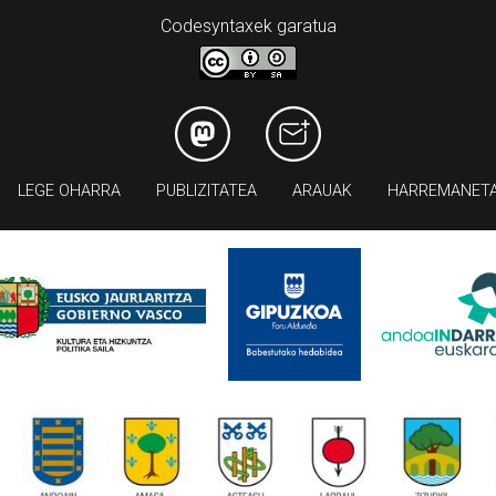
Codesyntaxek garatua
LEGE OHARRA
PUBLIZITATEA
ARAUAK
HARREMANET