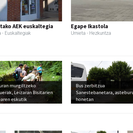
tako AEK euskaltegia
Egape Ikastola
a
- Euskaltegiak
Urnieta
- Hezkuntza
uran murgiltzeko
Bus zerbitzua
uerak, Leizaran Bisitarien
Sanestebanetara, astebur
earen eskutik
honetan