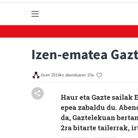
Izen-ematea Gazt
Aiurri
2014ko abenduaren 10a
Haur eta Gazte sailak
epea zabaldu du. Aben
da, Gaztelekuan bertan
2ra bitarte tailerrak, i