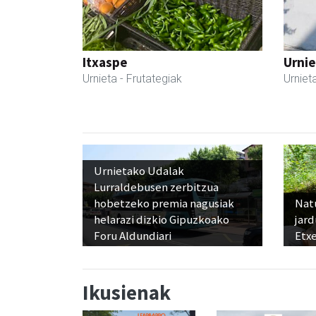
Itxaspe
Urnie
Urnieta
- Frutategiak
Urniet
Urnietako Udalak
Lurraldebusen zerbitzua
hobetzeko premia nagusiak
Nat
helarazi dizkio Gipuzkoako
jard
Foru Aldundiari
Etx
Ikusienak