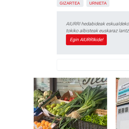
GIZARTEA
URNIETA
AIURRI hedabideak eskualdeko n
tokiko albisteak euskaraz lan
Egin AIURRIkide!