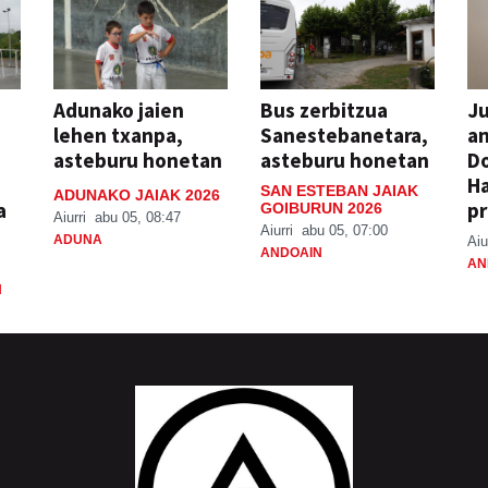
Adunako jaien
Bus zerbitzua
Ju
lehen txanpa,
Sanestebanetara,
an
asteburu honetan
asteburu honetan
Do
H
SAN ESTEBAN JAIAK
ADUNAKO JAIAK 2026
a
pr
GOIBURUN 2026
Aiurri
abu 05, 08:47
Aiurri
abu 05, 07:00
ADUNA
Aiu
ANDOAIN
AN
N