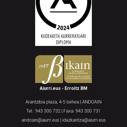
Aiurri.eus - Erroitz BM
Arantzibia plaza, 4-5 behea | ANDOAIN
Tel.: 943 300 732 | Faxa: 943 300 731
andoain@aiurri.eus | idazkaritza@aiurri.eus