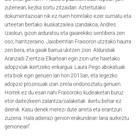
zutenean, kezka sortu zitzaidan. Aztertutako
dokumentazioan nik ez nuen horrelako ezer sumatu eta
urteetan bertako ikuskatzailea izandakoa, Andres
Izaskun, gizon arduratsu eta gaiarekiko sentibera zen
oso, harritzeraino. Jaioberritan Fraisoron utzitako haurra
zen bera, eta gaiak barrua ukitzen zion. Aldundiak
Aranzadi Zientzia Elkarteari egin zion urte haietako
adopzioak ikertzeko enkargua. Laura Pego abokatuak
eta biok egin genuen lan hori 2013an, eta legezko
adopzio prozesuak izan zirela ondorioztatu genuen.
Horrek ez du esan nahi Fraisoroko kudeaketari buruz
etor daitezkeen zalantza/salaketak ikertu behar ez
direnik. Kasu denek merezi dute arreta eta erantzun
zuzena. Hala adierazi genion erakundeari lana aurkeztu
genionean”.