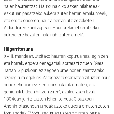
haien haurrentzat. Haurdunaldiko azken hilabeteak
ezkutuan pasatzeko aukera zuten bertan emakumeek,
eta erditu ondoren, haurra bertan utz zezaketen
Aldundiaren zaintzapean. Haurrarekin etxeratzeko
aukera ere bazuten hala nahi zuten amek”.
Hilgarritasuna
XVIII. mendean, utzitako haurren kopurua hazi egin zen
eta horrek, egoera penagarriak sorrarazi zituen. “Garai
hartan, Gipuzkoan ez zegoen ume horien zaintzarako
azpiegitura egokirik. Zaragozara eramaten zituzten haur
horiek. Bidaian ez zien inork bularrik ematen, eta
gehienak bidean hiltzen ziren”, azaldu zuen Evak.
1804ean jarri zituzten lehen tornuak Gipuzkoan.
Anonimotasunean umeak uzteko aukera ematen zuten
tornu horiek. “Modu seguruan uzten zituzten, baina,