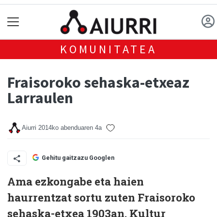
KOMUNITATEA
Fraisoroko sehaska-etxeaz
Larraulen
Aiurri
2014ko abenduaren 4a
Gehitu gaitzazu Googlen
Ama ezkongabe eta haien
haurrentzat sortu zuten Fraisoroko
sehaska-etxea 1903an. Kultur