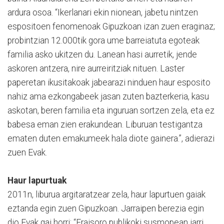
ardura osoa. “Ikerlanari ekin nionean, jabetu nintzen
espositoen fenomenoak Gipuzkoan izan zuen eraginaz;
probintzian 12.000tik gora ume barreiatuta egoteak
familia asko ukitzen du. Lanean hasi aurretik, jende
askoren antzera, nire aurreiritziak nituen. Laster
paperetan ikusitakoak jabearazi ninduen haur esposito
nahiz ama ezkongabeek jasan zuten bazterkeria, kasu
askotan, beren familia eta inguruan sortzen zela, eta ez
babesa eman zien erakundean. Liburuan testigantza
ematen duten emakumeek hala diote gainera.”, adierazi
zuen Evak.
Haur lapurtuak
2011n, liburua argitaratzear zela, haur lapurtuen gaiak
eztanda egin zuen Gipuzkoan. Jarraipen berezia egin
dio Evak gai horri: “Fraisoro publikoki susmopean jarri