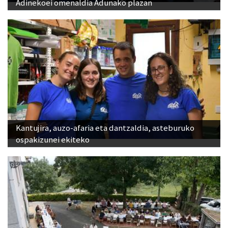
Adinekoei omenaldia Adunako plazan
Kantujira, auzo-afaria eta dantzaldia, asteburuko
ospakizunei ekiteko