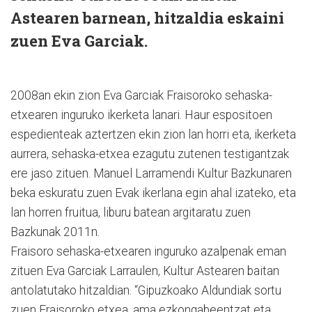
Astearen barnean, hitzaldia eskaini
zuen Eva Garciak.
2008an ekin zion Eva Garciak Fraisoroko sehaska-
etxearen inguruko ikerketa lanari. Haur espositoen
espedienteak aztertzen ekin zion lan horri eta, ikerketa
aurrera, sehaska-etxea ezagutu zutenen testigantzak
ere jaso zituen. Manuel Larramendi Kultur Bazkunaren
beka eskuratu zuen Evak ikerlana egin ahal izateko, eta
lan horren fruitua, liburu batean argitaratu zuen
Bazkunak 2011n.
Fraisoro sehaska-etxearen inguruko azalpenak eman
zituen Eva Garciak Larraulen, Kultur Astearen baitan
antolatutako hitzaldian. “Gipuzkoako Aldundiak sortu
zuen Fraisoroko etxea, ama ezkongabeentzat eta