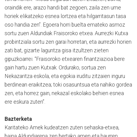
oraindik ere, arazo handi bat zegoen; zaila zen ume
horiek elikatzeko esnea lortzea eta hilgarritasun tasa
oso handia zen”. Egoera horri buelta emateko asmoz
sortu zuen Aldundiak Fraisoroko etxea. Aurrezki Kutxa
probintziala sortu zen garai horretan, eta aurrezki horien
zati bat, gizarte laguntza gisa itzultzen zieten
gipuzkoarrei. “Fraisoroko etxearen finantziazioa bere
gain hartu zuen Kutxak. Ordurako, sortua zen
Nekazaritza eskola, eta egokia iruditu zitzaien inguru
berdinean eraikitzea; toki osasuntsua eta nahiko gordea
zen, eta horrez gain, nekazal eskolako behien esnea
ere eskura zuten”.
Bazterketa
Karitateko Amek kudeatzen zuten sehaska-etxea,
baina Aldundiarena zen bertako amen eta haurren