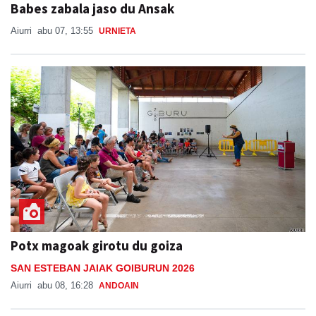
Babes zabala jaso du Ansak
Aiurri
abu 07, 13:55
URNIETA
Potx magoak girotu du goiza
SAN ESTEBAN JAIAK GOIBURUN 2026
Aiurri
abu 08, 16:28
ANDOAIN