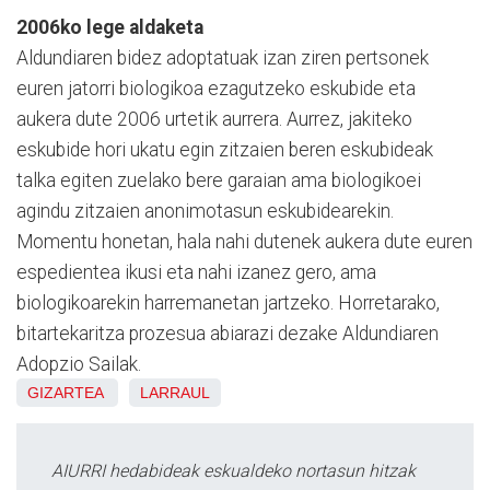
2006ko lege aldaketa
Aldundiaren bidez adoptatuak izan ziren pertsonek
euren jatorri biologikoa ezagutzeko eskubide eta
aukera dute 2006 urtetik aurrera. Aurrez, jakiteko
eskubide hori ukatu egin zitzaien beren eskubideak
talka egiten zuelako bere garaian ama biologikoei
agindu zitzaien anonimotasun eskubidearekin.
Momentu honetan, hala nahi dutenek aukera dute euren
espedientea ikusi eta nahi izanez gero, ama
biologikoarekin harremanetan jartzeko. Horretarako,
bitartekaritza prozesua abiarazi dezake Aldundiaren
Adopzio Sailak.
GIZARTEA
LARRAUL
AIURRI hedabideak eskualdeko nortasun hitzak