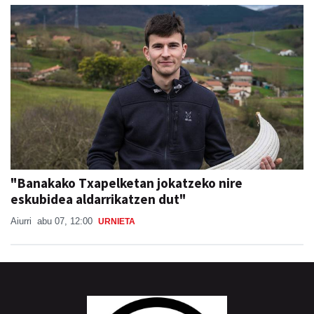
"Banakako Txapelketan jokatzeko nire
eskubidea aldarrikatzen dut"
Aiurri
abu 07, 12:00
URNIETA