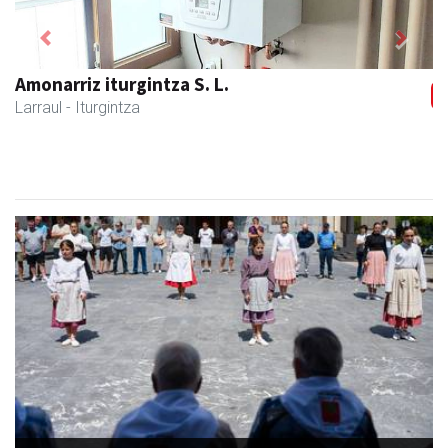
Previous
Next
Amonarriz iturgintza S. L.
Larraul
- Iturgintza