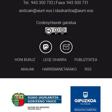
Tel.: 943 300 732 | Faxa: 943 300 731
andoain@aiurri.eus | idazkaritza@aiurri.eus
Codesyntaxek garatua
HONI BURUZ
LEGE OHARRA
PUBLIZITATEA
ARAUAK
HARREMANETARAKO
RSS