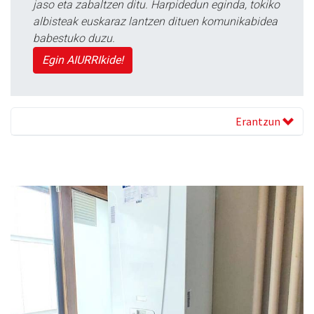
jaso eta zabaltzen ditu. Harpidedun eginda, tokiko
albisteak euskaraz lantzen dituen komunikabidea
babestuko duzu.
Egin AIURRIkide!
Erantzun