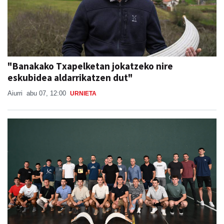
"Banakako Txapelketan jokatzeko nire
eskubidea aldarrikatzen dut"
Aiurri
abu 07, 12:00
URNIETA