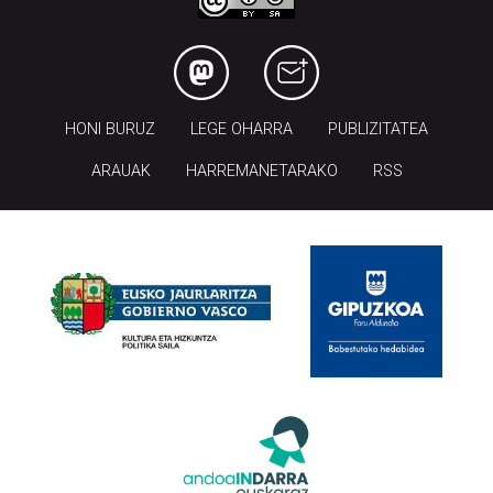
HONI BURUZ
LEGE OHARRA
PUBLIZITATEA
ARAUAK
HARREMANETARAKO
RSS