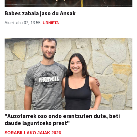
Babes zabala jaso du Ansak
Aiurri
abu 07, 13:55
URNIETA
"Auzotarrek oso ondo erantzuten dute, beti
daude laguntzeko prest"
SORABILLAKO JAIAK 2026