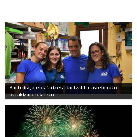
Kantujira, auzo-afaria eta dantzaldia, asteburuko
ospakizunei ekiteko