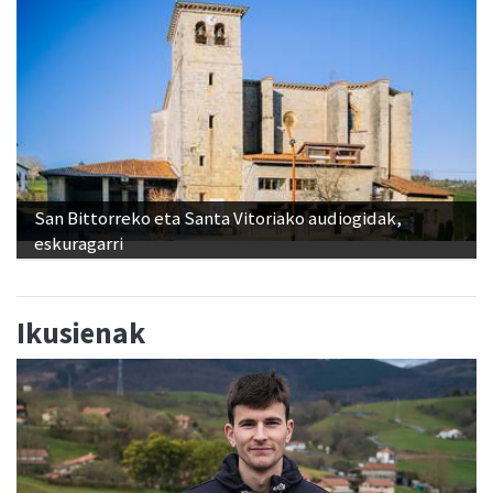
San Bittorreko eta Santa Vitoriako audiogidak,
eskuragarri
Ikusienak