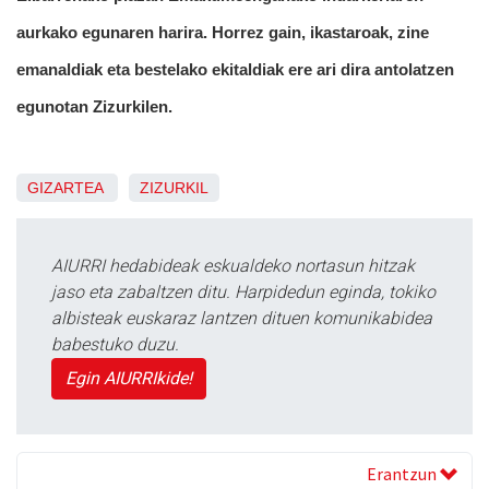
aurkako egunaren harira. Horrez gain, ikastaroak, zine
emanaldiak eta bestelako ekitaldiak ere ari dira antolatzen
egunotan Zizurkilen.
GIZARTEA
ZIZURKIL
AIURRI hedabideak eskualdeko nortasun hitzak
jaso eta zabaltzen ditu. Harpidedun eginda, tokiko
albisteak euskaraz lantzen dituen komunikabidea
babestuko duzu.
Egin AIURRIkide!
Erantzun