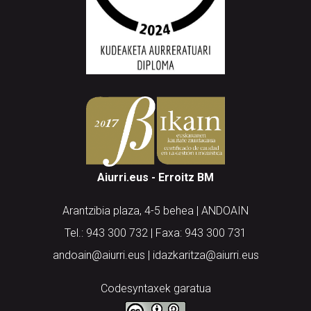
Aiurri.eus - Erroitz BM
Arantzibia plaza, 4-5 behea | ANDOAIN
Tel.: 943 300 732 | Faxa: 943 300 731
andoain@aiurri.eus | idazkaritza@aiurri.eus
Codesyntaxek garatua