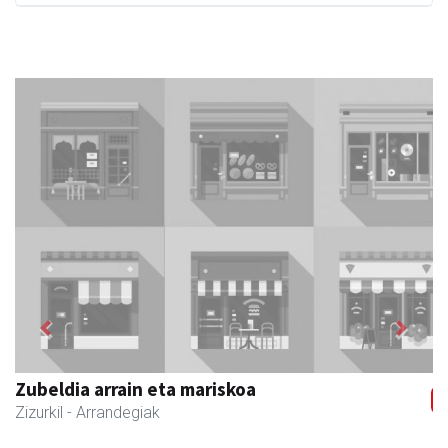
Previous
Next
Joxean harategia
Zizurkil
- Harategiak