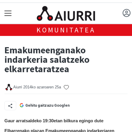
KOMUNITATEA
Emakumeenganako
indarkeria salatzeko
elkarretaratzea
Aiurri
2014ko azaroaren 25a
Gehitu gaitzazu Googlen
Gaur arratsaldeko 19:30etan bilkura egingo dute
Elbarrenako plazan Emakumeenganako indarkeriaren