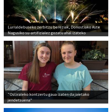
Lurraldebuseko zerbitzu bereziak, Donostiako Aste
Nagusiko su-artifizialez gozatu ahal izateko
"Ostiraleko kontzertu gaua izaten da jaietako
jendetsuena"