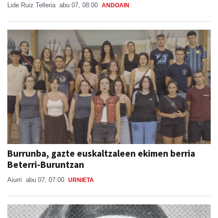
Lide Ruiz Telleria
abu 07, 08:00
ANDOAIN
Burrunba, gazte euskaltzaleen ekimen berria
Beterri-Buruntzan
Aiurri
abu 07, 07:00
URNIETA