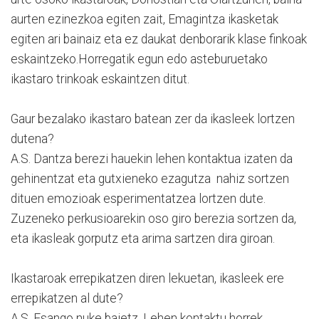
aurten ezinezkoa egiten zait, Emagintza ikasketak
egiten ari bainaiz eta ez daukat denborarik klase finkoak
eskaintzeko.Horregatik egun edo asteburuetako
ikastaro trinkoak eskaintzen ditut.
Gaur bezalako ikastaro batean zer da ikasleek lortzen
dutena?
A.S. Dantza berezi hauekin lehen kontaktua izaten da
gehinentzat eta gutxieneko ezagutza nahiz sortzen
dituen emozioak esperimentatzea lortzen dute.
Zuzeneko perkusioarekin oso giro berezia sortzen da,
eta ikasleak gorputz eta arima sartzen dira giroan.
Ikastaroak errepikatzen diren lekuetan, ikasleek ere
errepikatzen al dute?
A.S. Esango nuke baietz. Lehen kontaktu horrek