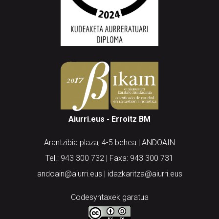
Aiurri.eus - Erroitz BM
Arantzibia plaza, 4-5 behea | ANDOAIN
Tel.: 943 300 732 | Faxa: 943 300 731
andoain@aiurri.eus | idazkaritza@aiurri.eus
Codesyntaxek garatua