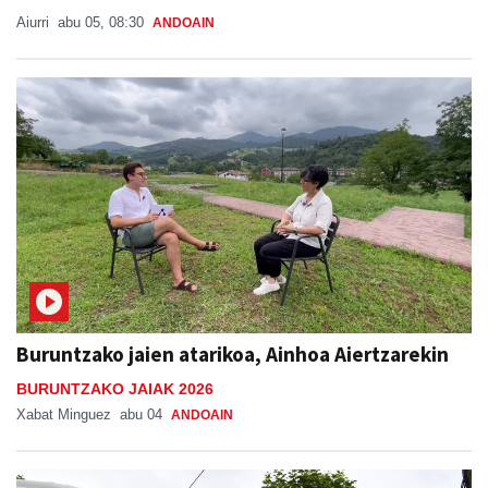
Aiurri
abu 05, 08:30
ANDOAIN
Buruntzako jaien atarikoa, Ainhoa Aiertzarekin
BURUNTZAKO JAIAK 2026
Xabat Minguez
abu 04
ANDOAIN