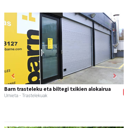
Previous
Next
Barn trasteleku eta biltegi txikien alokairua
Urnieta
- Trastelekuak