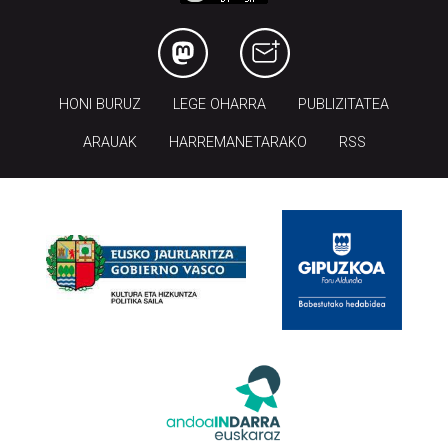
HONI BURUZ
LEGE OHARRA
PUBLIZITATEA
ARAUAK
HARREMANETARAKO
RSS