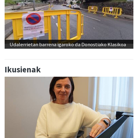
Udalerrietan barrena igaroko da Donostiako Klasikoa
Ikusienak