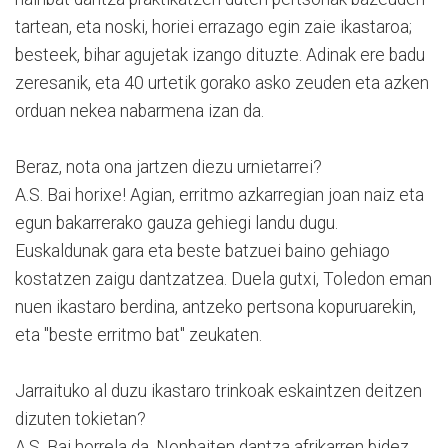
tartean, eta noski, horiei errazago egin zaie ikastaroa;
besteek, bihar agujetak izango dituzte. Adinak ere badu
zeresanik, eta 40 urtetik gorako asko zeuden eta azken
orduan nekea nabarmena izan da.
Beraz, nota ona jartzen diezu urnietarrei?
A.S. Bai horixe! Agian, erritmo azkarregian joan naiz eta
egun bakarrerako gauza gehiegi landu dugu.
Euskaldunak gara eta beste batzuei baino gehiago
kostatzen zaigu dantzatzea. Duela gutxi, Toledon eman
nuen ikastaro berdina, antzeko pertsona kopuruarekin,
eta "beste erritmo bat" zeukaten.
Jarraituko al duzu ikastaro trinkoak eskaintzen deitzen
dizuten tokietan?
A.S. Bai horrela da. Nonbaiten dantza afrikarren bidez