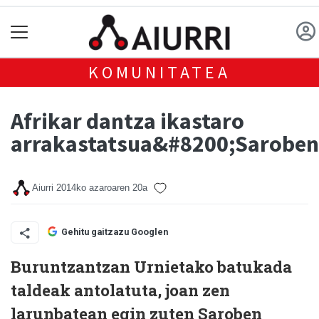
KOMUNITATEA
Afrikar dantza ikastaro
arrakastatsua&#8200;Saroben
Aiurri
2014ko azaroaren 20a
Gehitu gaitzazu Googlen
Buruntzantzan Urnietako batukada
taldeak antolatuta, joan zen
larunbatean egin zuten Saroben