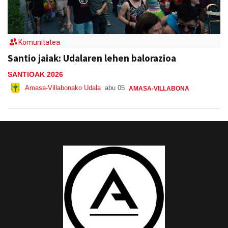
Komunitatea
Santio jaiak: Udalaren lehen balorazioa
SANTIOAK 2026
Amasa-Villabonako Udala
abu 05
AMASA-VILLABONA