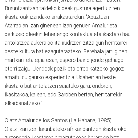
Buruntzantzan taldeko kideak gustura agertu ziren
ikastaroak izandako arrakastarekin. "Abuztuan
Atarrabian izan ginenean izan genuen Amalur eta
perkusiojoleekin lehenengo kontaktua eta ikastaro hau
antolatzea aukera polita iruditzen zitzaigun herritarrei
beste kultura bat ezagutarazteko. Berehala jarri ginen
martxan, eta egia esan, espero baino jende gehiago
etorri zaigu. Jendeak pozik eta errepikatzeko gogoz
amaitu du gaurko esperientzia. Udaberrian beste
ikastaro bat antolatzen saiatuko gara, ondoren,
ikasitakoa, kalean, edo Saroben bertan, herritarrekin
elkarbanatzeko."
Olatz Amalur de los Santos (La Habana, 1985)
Olatz izan zen larunbateko afrikar dantzen ikastaroko
zuzendaria. Ikastaroa amaitutakoan berarekin hitz