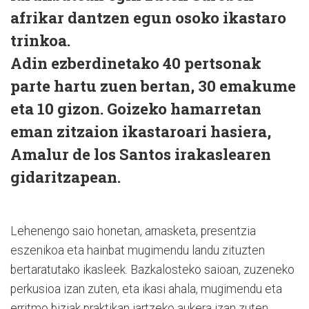
afrikar dantzen egun osoko ikastaro
trinkoa.
Adin ezberdinetako 40 pertsonak
parte hartu zuen bertan, 30 emakume
eta 10 gizon. Goizeko hamarretan
eman zitzaion ikastaroari hasiera,
Amalur de los Santos irakaslearen
gidaritzapean.
Lehenengo saio honetan, arnasketa, presentzia
eszenikoa eta hainbat mugimendu landu zituzten
bertaratutako ikasleek. Bazkalosteko saioan, zuzeneko
perkusioa izan zuten, eta ikasi ahala, mugimendu eta
erritmo biziak praktikan jartzeko aukera izan zuten.