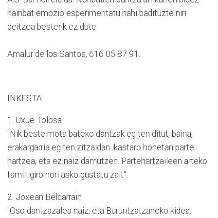
hainbat emozio esperimentatu nahi badituzte niri
deitzea besterik ez dute.
Amalur de los Santos, 616 05 87 91.
INKESTA
1. Uxue Tolosa
"Nik beste mota bateko dantzak egiten ditut, baina,
erakargarria egiten zitzaidan ikastaro honetan parte
hartzea, eta ez naiz damutzen. Partehartzaileen arteko
famili giro hori asko gustatu zait".
2. Joxean Beldarrain
"Oso dantzazalea naiz, eta Buruntzatzaneko kidea.