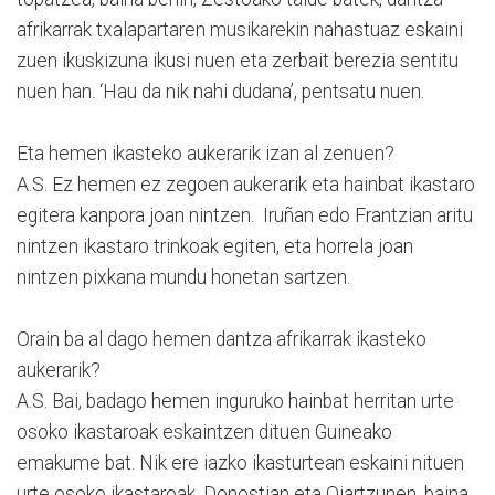
afrikarrak txalapartaren musikarekin nahastuaz eskaini
zuen ikuskizuna ikusi nuen eta zerbait berezia sentitu
nuen han. ‘Hau da nik nahi dudana’, pentsatu nuen.
Eta hemen ikasteko aukerarik izan al zenuen?
A.S. Ez hemen ez zegoen aukerarik eta hainbat ikastaro
egitera kanpora joan nintzen. Iruñan edo Frantzian aritu
nintzen ikastaro trinkoak egiten, eta horrela joan
nintzen pixkana mundu honetan sartzen.
Orain ba al dago hemen dantza afrikarrak ikasteko
aukerarik?
A.S. Bai, badago hemen inguruko hainbat herritan urte
osoko ikastaroak eskaintzen dituen Guineako
emakume bat. Nik ere iazko ikasturtean eskaini nituen
urte osoko ikastaroak, Donostian eta Oiartzunen, baina