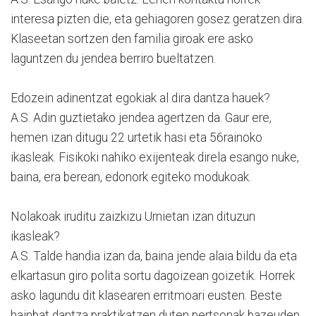
interesa pizten die, eta gehiagoren gosez geratzen dira.
Klaseetan sortzen den familia giroak ere asko
laguntzen du jendea berriro bueltatzen.
Edozein adinentzat egokiak al dira dantza hauek?
A.S. Adin guztietako jendea agertzen da. Gaur ere,
hemen izan ditugu 22 urtetik hasi eta 56rainoko
ikasleak. Fisikoki nahiko exijenteak direla esango nuke,
baina, era berean, edonork egiteko modukoak.
Nolakoak iruditu zaizkizu Urnietan izan dituzun
ikasleak?
A.S. Talde handia izan da, baina jende alaia bildu da eta
elkartasun giro polita sortu dagoizean goizetik. Horrek
asko lagundu dit klasearen erritmoari eusten. Beste
hainbat dantza praktikatzen duten pertsonak bazeuden