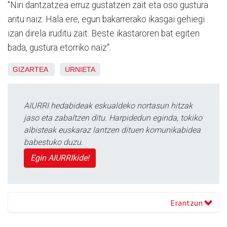
"Niri dantzatzea erruz gustatzen zait eta oso gustura
aritu naiz. Hala ere, egun bakarrerako ikasgai gehiegi
izan direla iruditu zait. Beste ikastaroren bat egiten
bada, gustura etorriko naiz".
GIZARTEA
URNIETA
AIURRI hedabideak eskualdeko nortasun hitzak
jaso eta zabaltzen ditu. Harpidedun eginda, tokiko
albisteak euskaraz lantzen dituen komunikabidea
babestuko duzu.
Egin AIURRIkide!
Erantzun