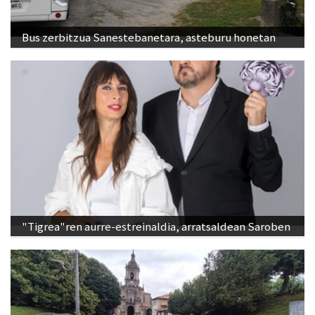
Bus zerbitzua Sanestebanetara, asteburu honetan
"Tigrea"ren aurre-estreinaldia, arratsaldean Saroben