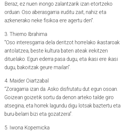
Beraz, ez nuen inongo zalantzarik izan etortzeko
orduan. Oso aberasgarria iruditu zait, nahiz eta
azkenerako neke fisikoa ere agertu den".
3. Thierno Ibrahima
"Oso interesgarria dela deritzot horrelako ikastaroak
antolatzea, beste kultura baten ateak irekitzen
dituelako. Egun ederra pasa dugu, eta ikasi ere ikasi
dugu, bakoitzak geure mailan”.
4. Maider Oiartzabal
“Zoragarria izan da. Asko disfrutatu dut egun osoan.
Goizean goizetik sortu da denon arteko talde giro
atsegina, eta horrek lagundu digu lotsak baztertu eta
buru-belarri bizi eta gozatzera”.
5. Iwona Kopernicka