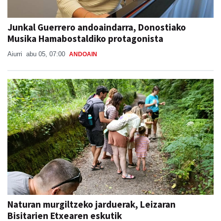
Junkal Guerrero andoaindarra, Donostiako
Musika Hamabostaldiko protagonista
Aiurri
abu 05, 07:00
ANDOAIN
Naturan murgiltzeko jarduerak, Leizaran
Bisitarien Etxearen eskutik