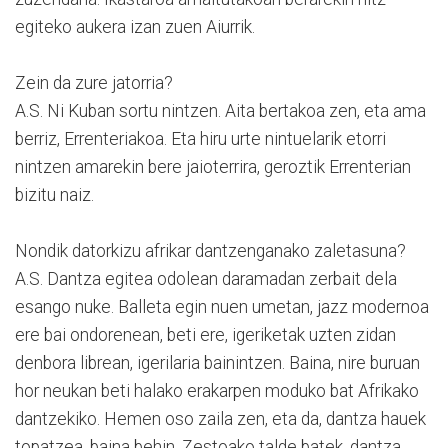
egiteko aukera izan zuen Aiurrik.
Zein da zure jatorria?
A.S. Ni Kuban sortu nintzen. Aita bertakoa zen, eta ama
berriz, Errenteriakoa. Eta hiru urte nintuelarik etorri
nintzen amarekin bere jaioterrira, geroztik Errenterian
bizitu naiz.
Nondik datorkizu afrikar dantzenganako zaletasuna?
A.S. Dantza egitea odolean daramadan zerbait dela
esango nuke. Balleta egin nuen umetan, jazz modernoa
ere bai ondorenean, beti ere, igeriketak uzten zidan
denbora librean, igerilaria bainintzen. Baina, nire buruan
hor neukan beti halako erakarpen moduko bat Afrikako
dantzekiko. Hemen oso zaila zen, eta da, dantza hauek
topatzea, baina behin, Zestoako talde batek, dantza