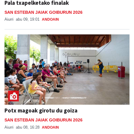
Pala txapelketako finalak
SAN ESTEBAN JAIAK GOIBURUN 2026
Aiurri
abu 09, 19:01
ANDOAIN
Potx magoak girotu du goiza
SAN ESTEBAN JAIAK GOIBURUN 2026
Aiurri
abu 08, 16:28
ANDOAIN