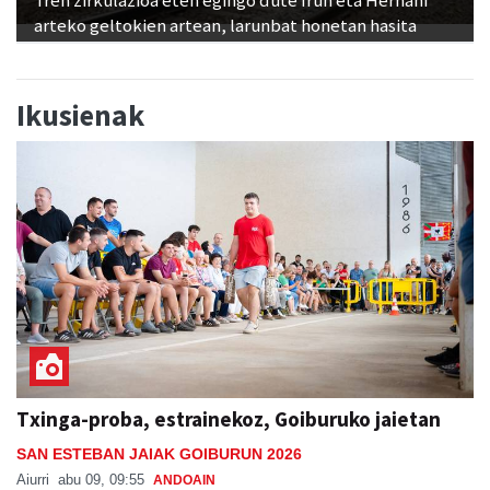
Tren zirkulazioa eten egingo dute Irun eta Hernani
arteko geltokien artean, larunbat honetan hasita
Ikusienak
Txinga-proba, estrainekoz, Goiburuko jaietan
SAN ESTEBAN JAIAK GOIBURUN 2026
Aiurri
abu 09, 09:55
ANDOAIN