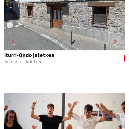
Previous
Next
Transportes Lakunza
Asteasu
- Garraioak