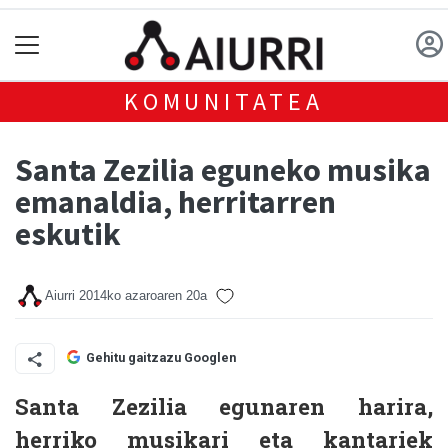
KOMUNITATEA
Santa Zezilia eguneko musika
emanaldia, herritarren
eskutik
Aiurri
2014ko azaroaren 20a
Gehitu gaitzazu Googlen
Santa Zezilia egunaren harira,
herriko musikari eta kantariek