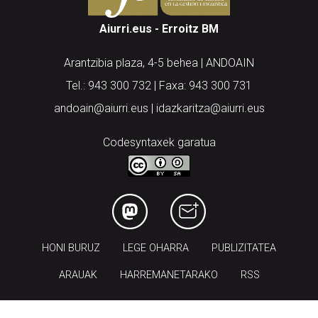
Aiurri.eus - Erroitz BM
Arantzibia plaza, 4-5 behea | ANDOAIN
Tel.: 943 300 732 | Faxa: 943 300 731
andoain@aiurri.eus | idazkaritza@aiurri.eus
Codesyntaxek garatua
HONI BURUZ
LEGE OHARRA
PUBLIZITATEA
ARAUAK
HARREMANETARAKO
RSS