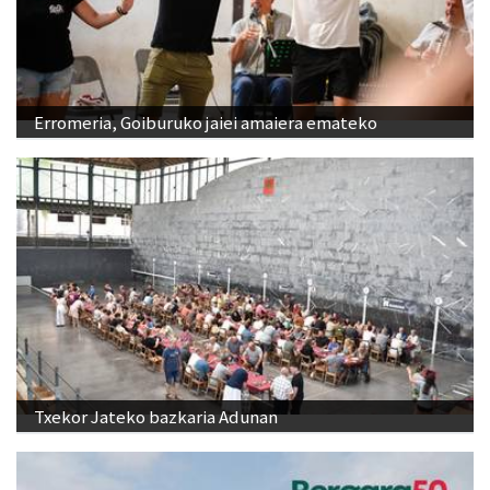
Erromeria, Goiburuko jaiei amaiera emateko
Txekor Jateko bazkaria Adunan