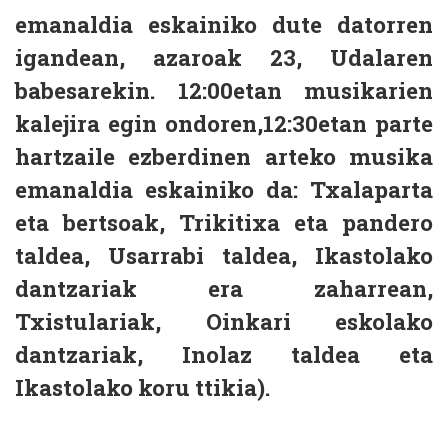
emanaldia eskainiko dute datorren
igandean, azaroak 23, Udalaren
babesarekin. 12:00etan musikarien
kalejira egin ondoren,12:30etan parte
hartzaile ezberdinen arteko musika
emanaldia eskainiko da: Txalaparta
eta bertsoak, Trikitixa eta pandero
taldea, Usarrabi taldea, Ikastolako
dantzariak era zaharrean,
Txistulariak, Oinkari eskolako
dantzariak, Inolaz taldea eta
Ikastolako koru ttikia).