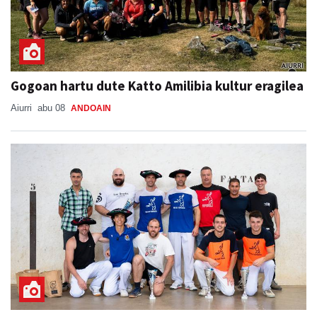
Gogoan hartu dute Katto Amilibia kultur eragilea
Aiurri
abu 08
ANDOAIN