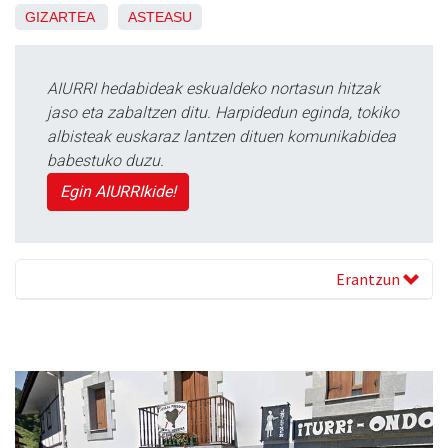
GIZARTEA
ASTEASU
AIURRI hedabideak eskualdeko nortasun hitzak
jaso eta zabaltzen ditu. Harpidedun eginda, tokiko
albisteak euskaraz lantzen dituen komunikabidea
babestuko duzu.
Egin AIURRIkide!
Erantzun