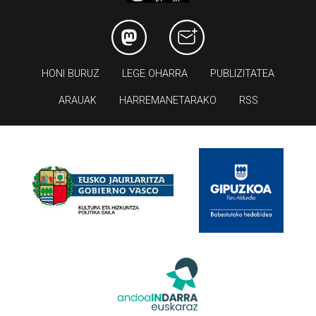
HONI BURUZ
LEGE OHARRA
PUBLIZITATEA
ARAUAK
HARREMANETARAKO
RSS