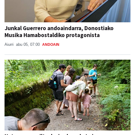
Junkal Guerrero andoaindarra, Donostiako
Musika Hamabostaldiko protagonista
Aiurri
abu 05, 07:00
ANDOAIN