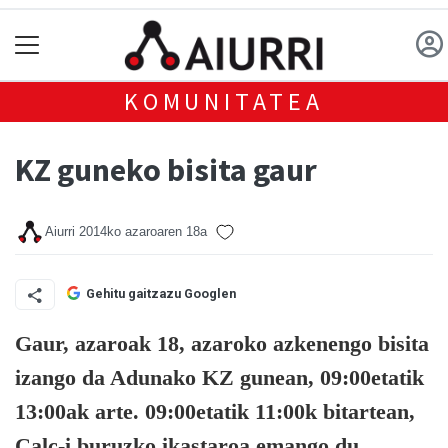
KOMUNITATEA
KZ guneko bisita gaur
Aiurri
2014ko azaroaren 18a
Gehitu gaitzazu Googlen
Gaur, azaroak 18, azaroko azkenengo bisita
izango da Adunako KZ gunean, 09:00etatik
13:00ak arte. 09:00etatik 11:00k bitartean,
Calc-i buruzko ikastaroa emango du.