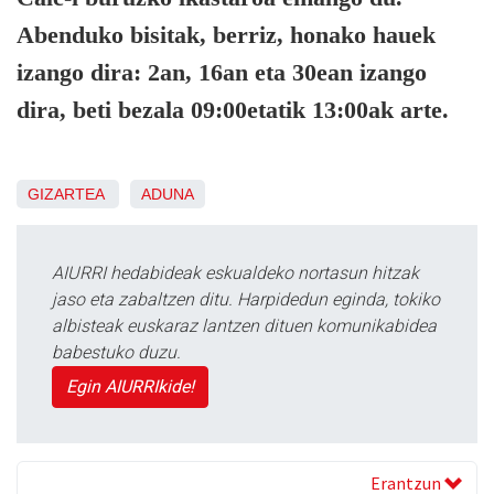
Abenduko bisitak, berriz, honako hauek
izango dira: 2an, 16an eta 30ean izango
dira, beti bezala 09:00etatik 13:00ak arte.
GIZARTEA
ADUNA
AIURRI hedabideak eskualdeko nortasun hitzak
jaso eta zabaltzen ditu. Harpidedun eginda, tokiko
albisteak euskaraz lantzen dituen komunikabidea
babestuko duzu.
Egin AIURRIkide!
Erantzun