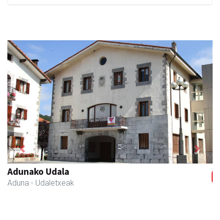
Previous
Next
Kiwi Corner English
Andoain
- Akademiak