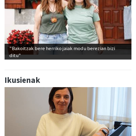
"Bakoitzak bere herriko jaiak modu berezian bizi
ditu"
Ikusienak