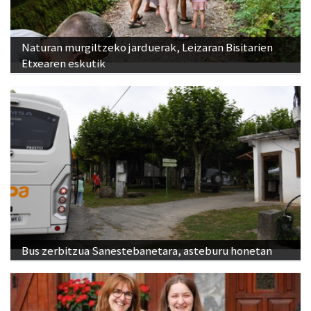
Naturan murgiltzeko jarduerak, Leizaran Bisitarien
Etxearen eskutik
Bus zerbitzua Sanestebanetara, asteburu honetan