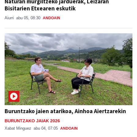
Naturan murgiltzeko jarduerak, Leizaran
Bisitarien Etxearen eskutik
Aiurri
abu 05, 08:30
ANDOAIN
Buruntzako jaien atarikoa, Ainhoa Aiertzarekin
BURUNTZAKO JAIAK 2026
Xabat Minguez
abu 04, 07:05
ANDOAIN