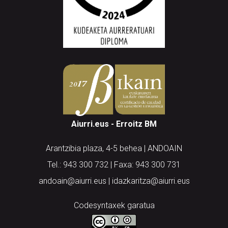
Aiurri.eus - Erroitz BM
Arantzibia plaza, 4-5 behea | ANDOAIN
Tel.: 943 300 732 | Faxa: 943 300 731
andoain@aiurri.eus | idazkaritza@aiurri.eus
Codesyntaxek garatua