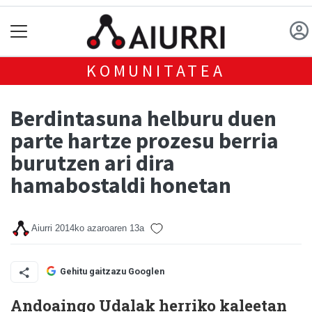
KOMUNITATEA
Berdintasuna helburu duen
parte hartze prozesu berria
burutzen ari dira
hamabostaldi honetan
Aiurri
2014ko azaroaren 13a
Gehitu gaitzazu Googlen
Andoaingo Udalak herriko kaleetan