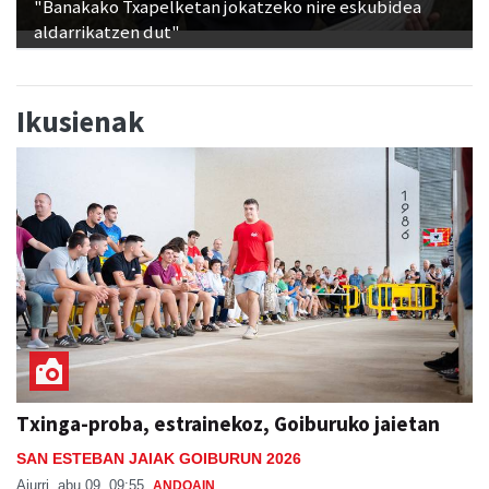
Ikusienak
Txinga-proba, estrainekoz, Goiburuko jaietan
SAN ESTEBAN JAIAK GOIBURUN 2026
Aiurri
abu 09, 09:55
ANDOAIN