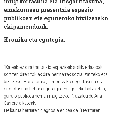
mugikortasuna eta irisgarritasuna,
emakumeen presentzia espazio
publikoan eta eguneroko bizitzarako
ekipamenduak.
Kronika eta egutegia:
“Kaleak ez dira trantsizio espazioak soilik, erlazioak
sortzen diren tokiak dira, herritarrak sozializatzeko eta
bizitzeko. Horretarako, denontzako segurtasuna eta
erosotasuna behar dugu: argi gehiago leku batzuetan,
garraio publikoa herrian mugitzeko…”, azaldu du Ana
Carrere alkateak.
Helburua herriaren diagnosia egitea da. “Herritaren