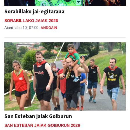
SORABILLAKO JAIAK 2026
Aiurri
abu 10, 07:00
ANDOAIN
San Esteban jaiak Goiburun
SAN ESTEBAN JAIAK GOIBURUN 2026
Aiurri
uzt 18
ANDOAIN