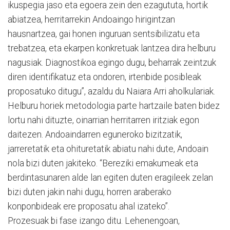
ikuspegia jaso eta egoera zein den ezagututa, hortik
abiatzea, herritarrekin Andoaingo hirigintzan
hausnartzea, gai honen inguruan sentsibilizatu eta
trebatzea, eta ekarpen konkretuak lantzea dira helburu
nagusiak. Diagnostikoa egingo dugu, beharrak zeintzuk
diren identifikatuz eta ondoren, irtenbide posibleak
proposatuko ditugu”, azaldu du Naiara Arri aholkulariak.
Helburu horiek metodologia parte hartzaile baten bidez
lortu nahi dituzte, oinarrian herritarren iritziak egon
daitezen. Andoaindarren eguneroko bizitzatik,
jarreretatik eta ohituretatik abiatu nahi dute, Andoain
nola bizi duten jakiteko. “Bereziki emakumeak eta
berdintasunaren alde lan egiten duten eragileek zelan
bizi duten jakin nahi dugu, horren araberako
konponbideak ere proposatu ahal izateko”.
Prozesuak bi fase izango ditu. Lehenengoan,