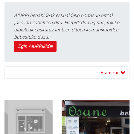
AIURRI hedabideak eskualdeko nortasun hitzak
jaso eta zabaltzen ditu. Harpidedun eginda, tokiko
albisteak euskaraz lantzen dituen komunikabidea
babestuko duzu.
Egin AIURRIkide!
Erantzun