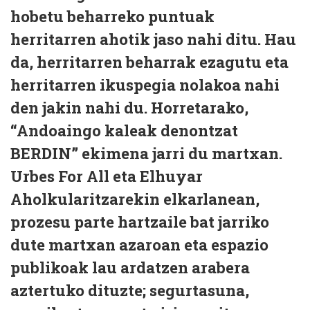
hobetu beharreko puntuak
herritarren ahotik jaso nahi ditu. Hau
da, herritarren beharrak ezagutu eta
herritarren ikuspegia nolakoa nahi
den jakin nahi du. Horretarako,
“Andoaingo kaleak denontzat
BERDIN” ekimena jarri du martxan.
Urbes For All eta Elhuyar
Aholkularitzarekin elkarlanean,
prozesu parte hartzaile bat jarriko
dute martxan azaroan eta espazio
publikoak lau ardatzen arabera
aztertuko dituzte; segurtasuna,