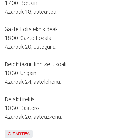
17:00. Bertxin.
Azaroak 18, asteartea.
Gazte Lokaleko kideak.
18:00. Gazte Lokala.
Azaroak 20, osteguna.
Berdintasun kontseilukoak.
18:30. Urigain.
Azaroak 24, astelehena.
Deialdi irekia.
18:30. Bastero.
Azaroak 26, asteazkena.
GIZARTEA