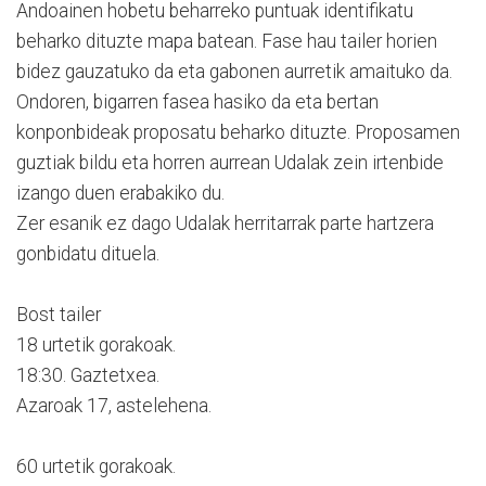
Andoainen hobetu beharreko puntuak identifikatu
beharko dituzte mapa batean. Fase hau tailer horien
bidez gauzatuko da eta gabonen aurretik amaituko da.
Ondoren, bigarren fasea hasiko da eta bertan
konponbideak proposatu beharko dituzte. Proposamen
guztiak bildu eta horren aurrean Udalak zein irtenbide
izango duen erabakiko du.
Zer esanik ez dago Udalak herritarrak parte hartzera
gonbidatu dituela.
Bost tailer
18 urtetik gorakoak.
18:30. Gaztetxea.
Azaroak 17, astelehena.
60 urtetik gorakoak.