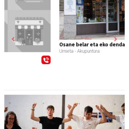
Previous
Next
Osane belar eta eko denda
Urnieta
- Akupuntura