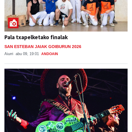
Pala txapelketako finalak
SAN ESTEBAN JAIAK GOIBURUN 2026
Aiurri
abu 09, 19:01
ANDOAIN
Sorabillako jai-egitaraua