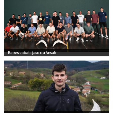
Babes zabala jaso du Ansak
"Banakako Txapelketan jokatzeko nire eskubidea
aldarrikatzen dut"