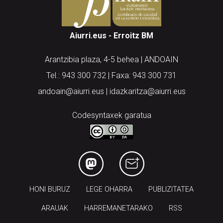
Aiurri.eus - Erroitz BM
Arantzibia plaza, 4-5 behea | ANDOAIN
Tel.: 943 300 732 | Faxa: 943 300 731
andoain@aiurri.eus | idazkaritza@aiurri.eus
Codesyntaxek garatua
HONI BURUZ
LEGE OHARRA
PUBLIZITATEA
ARAUAK
HARREMANETARAKO
RSS