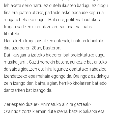
lehiaketa serio hartu ez dutela ikusten badugu ez diogu
finalera joaten utziko, partaide asko badaude kopurua
mugatu beharko dugu… Hala ere, politena hautaketa
frogan sartzen direnak zuzenean finalera joatea
litzateke.
Hautaketa froga pasatzen dutenak, finalean lehiatuko
dira azaroaren 28an, Basteron.
Bai. Ikusgarria izateko bideoren bat proiektatuko dugu,
musika jarri… Guzti horrekin batera, aurkezle bat arituko
da saioa gidatzen eta hiru lagunez osatutako irabazlea
izendatzeko epaimahaia egongo da. Oraingoz ez dakigu
zein izango den; baina, agian, herriko kirolariren bat edo
dantzariren bat izango da.
Zer espero duzue? Animatuko al dira gazteak?
Oraingoz zortzik eman dute izena, batzuk bakarka eta