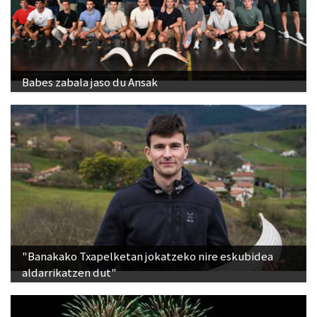
Babes zabala jaso du Ansak
"Banakako Txapelketan jokatzeko nire eskubidea
aldarrikatzen dut"