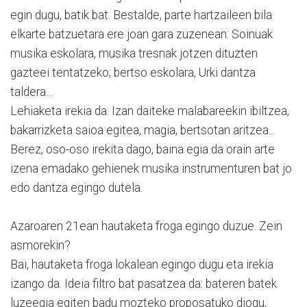
egin dugu, batik bat. Bestalde, parte hartzaileen bila
elkarte batzuetara ere joan gara zuzenean: Soinuak
musika eskolara, musika tresnak jotzen dituzten
gazteei tentatzeko; bertso eskolara, Urki dantza
taldera…
Lehiaketa irekia da. Izan daiteke malabareekin ibiltzea,
bakarrizketa saioa egitea, magia, bertsotan aritzea...
Berez, oso-oso irekita dago, baina egia da orain arte
izena emadako gehienek musika instrumenturen bat jo
edo dantza egingo dutela.
Azaroaren 21ean hautaketa froga egingo duzue. Zein
asmorekin?
Bai, hautaketa froga lokalean egingo dugu eta irekia
izango da. Ideia filtro bat pasatzea da: bateren batek
luzeegia egiten badu mozteko proposatuko diogu,