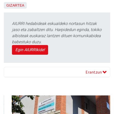
GIZARTEA
AIURRI hedabideak eskualdeko nortasun hitzak
jaso eta zabaltzen ditu. Harpidedun eginda, tokiko
albisteak euskaraz lantzen dituen komunikabidea
babestuko duzu.
Egin AIURRIkide!
Erantzun