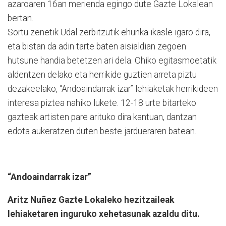
azaroaren 16an merienda egingo dute Gazte Lokalean
bertan.
Sortu zenetik Udal zerbitzutik ehunka ikasle igaro dira,
eta bistan da adin tarte baten aisialdian zegoen
hutsune handia betetzen ari dela. Ohiko egitasmoetatik
aldentzen delako eta herrikide guztien arreta piztu
dezakeelako, “Andoaindarrak izar” lehiaketak herrikideen
interesa piztea nahiko lukete. 12-18 urte bitarteko
gazteak artisten pare arituko dira kantuan, dantzan
edota aukeratzen duten beste jardueraren batean.
“Andoaindarrak izar”
Aritz Nuñez Gazte Lokaleko hezitzaileak
lehiaketaren inguruko xehetasunak azaldu ditu.