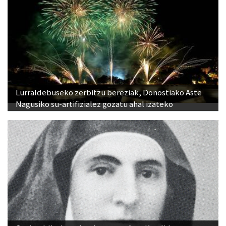
Lurraldebuseko zerbitzu bereziak, Donostiako Aste
Nagusiko su-artifizialez gozatu ahal izateko