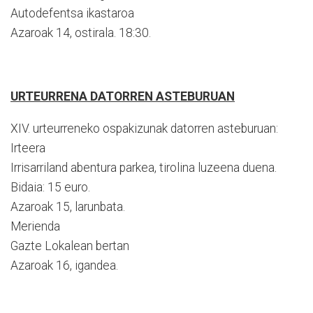
Autodefentsa ikastaroa
Azaroak 14, ostirala. 18:30.
URTEURRENA DATORREN ASTEBURUAN
XIV. urteurreneko ospakizunak datorren asteburuan:
Irteera
Irrisarriland abentura parkea, tirolina luzeena duena.
Bidaia: 15 euro.
Azaroak 15, larunbata.
Merienda
Gazte Lokalean bertan
Azaroak 16, igandea.