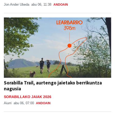
Jon Ander Ubeda
abu 06, 11:38
ANDOAIN
Sorabilla Trail, aurtengo jaietako berrikuntza
nagusia
SORABILLAKO JAIAK 2026
Aiurri
abu 06, 07:00
ANDOAIN