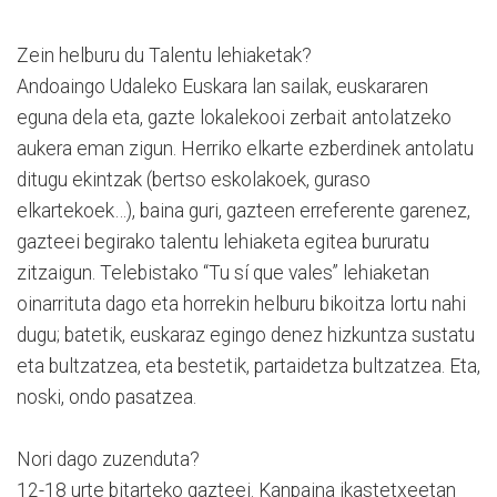
Zein helburu du Talentu lehiaketak?
Andoaingo Udaleko Euskara lan sailak, euskararen
eguna dela eta, gazte lokalekooi zerbait antolatzeko
aukera eman zigun. Herriko elkarte ezberdinek antolatu
ditugu ekintzak (bertso eskolakoek, guraso
elkartekoek…), baina guri, gazteen erreferente garenez,
gazteei begirako talentu lehiaketa egitea bururatu
zitzaigun. Telebistako “Tu sí que vales” lehiaketan
oinarrituta dago eta horrekin helburu bikoitza lortu nahi
dugu; batetik, euskaraz egingo denez hizkuntza sustatu
eta bultzatzea, eta bestetik, partaidetza bultzatzea. Eta,
noski, ondo pasatzea.
Nori dago zuzenduta?
12-18 urte bitarteko gazteei. Kanpaina ikastetxeetan