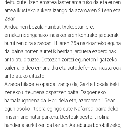
deitu dute. Izen ematea laster amaituko da eta euren
artea ikusteko aukera izango da azaroaren 21ean eta
28an.
Andoainen bezala hainbat txokoetan ere,
emakumeenganako indarkeriaren kontrako jarduerak
burutzen dira azaroan. Hilaren 25a nazioarteko eguna
da, baina horren aurretik herrian jarduera ezberdinak
antolatu dituzte. Datozen zortzi egunetan ligatzeko
tailerra, bideo emanaldia eta autodefentsa ikastaroak
antolatuko dituzte.
Azaroa hilabete oparoa izango da, Gazte Lokala ireki
zeneko urteurrena ospatzen baita. Dagoeneko
hamalaugarrena da. Hori dela eta, azaroaren 15ean
egun osoko irteera egingo dute Nafarroa iparraldeko
Irrisarriland natur parkera. Besteak beste, tirolina
handiena aurkitzen da bertan. Asteburua borobiltzeko,