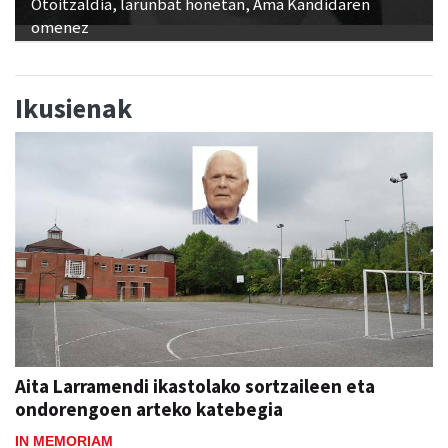
Otoitzaldia, larunbat honetan, Ama Kandidaren
omenez
Ikusienak
Aita Larramendi ikastolako sortzaileen eta
ondorengoen arteko katebegia
IN MEMORIAM