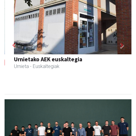
Previous
Next
Urnietako AEK euskaltegia
Urnieta
- Euskaltegiak