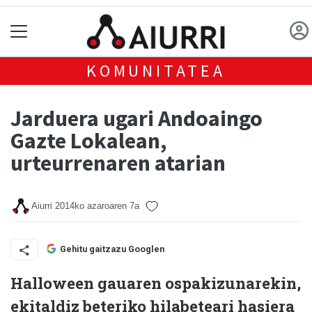
KOMUNITATEA
Jarduera ugari Andoaingo
Gazte Lokalean,
urteurrenaren atarian
Aiurri
2014ko azaroaren 7a
Gehitu gaitzazu Googlen
Halloween gauaren ospakizunarekin,
ekitaldiz beteriko hilabeteari hasiera