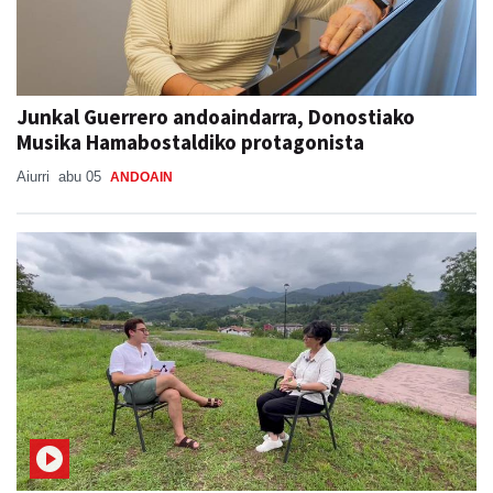
Junkal Guerrero andoaindarra, Donostiako
Musika Hamabostaldiko protagonista
Aiurri
abu 05
ANDOAIN