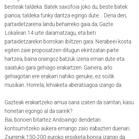
besteak taldeka. Batek saxofoia joko du, beste batek
pianoa, taldeka funky dantza egingo dute… Dena den,
partaidetzarena landu beharreko gaia da; Gazte
Lokalean 14 urte daramatzagu, eta beti
partaidetzarekin borrokan ibiltzen gara. Nerabeei kosta
egiten zaie proposatzen ditugun ekintzatan parte
hartzea, baina oraingoz batzuk izena eman dute eta
saiatuko gara gehiago erakartzen. Gainera, arlo
gehiagotan ere erakarri nahiko genuke, ez soilik
musikan. Horrela, lehiaketa aberatsagoa izango da.
Gazteak erakartzeko amua saria izaten da sarritan, kasu
honetan egongo al da saririk?
Bai, bonoen bitartez Andoaingo dendetan
kontsumitzeko aukera emango zaio irabazten duenari.
Ziurrenik 150-200 euroko erosketa bonoa izango da.