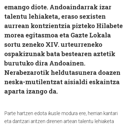
emango diote. Andoaindarrak izar
talentu lehiaketa, eraso sexisten
aurrean kontzientzia pizteko Hilabete
morea egitasmoa eta Gazte Lokala
sortu zeneko XIV. urteurreneko
ospakizunak bata bestearen aztetik
burutuko dira Andoainen.
Nerabezarotik heldutasunera doazen
neska-mutilentzat aisialdi eskaintza
aparta izango da.
Parte hartzen edota ikusle modura ere, herrian kantari
eta dantzari aritzen direnen artean talentu lehiaketa