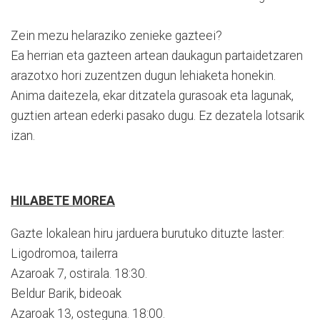
Zein mezu helaraziko zenieke gazteei?
Ea herrian eta gazteen artean daukagun partaidetzaren
arazotxo hori zuzentzen dugun lehiaketa honekin.
Anima daitezela, ekar ditzatela gurasoak eta lagunak,
guztien artean ederki pasako dugu. Ez dezatela lotsarik
izan.
HILABETE MOREA
Gazte lokalean hiru jarduera burutuko dituzte laster:
Ligodromoa, tailerra
Azaroak 7, ostirala. 18:30.
Beldur Barik, bideoak
Azaroak 13, osteguna. 18:00.