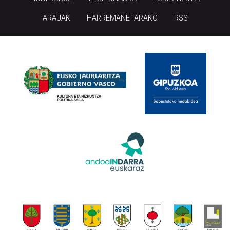
ARAUAK
HARREMANETARAKO
RSS