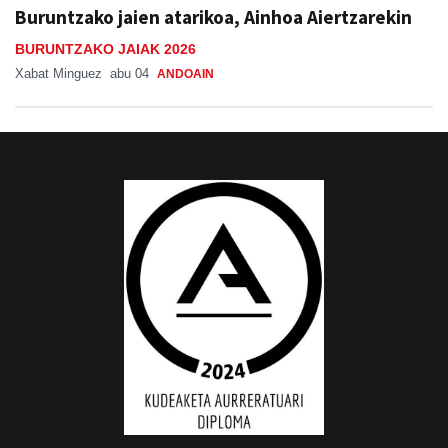
Buruntzako jaien atarikoa, Ainhoa Aiertzarekin
BURUNTZAKO JAIAK 2026
Xabat Minguez
abu 04
ANDOAIN