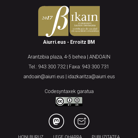
Aiurri.eus - Erroitz BM
Arantzibia plaza, 4-5 behea | ANDOAIN
Tel.: 943 300 732 | Faxa: 943 300 731
andoain@aiurri.eus | idazkaritza@aiurri.eus
Codesyntaxek garatua
HONI BURUZ
LEGE OHARRA
PUBLIZITATEA