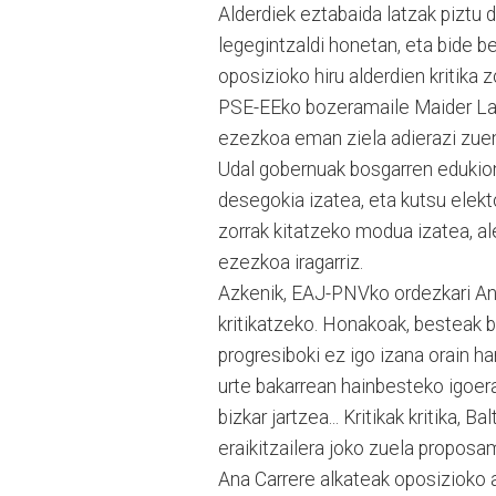
Alderdiek eztabaida latzak piztu 
legegintzaldi honetan, eta bide b
oposizioko hiru alderdien kritika 
PSE-EEko bozeramaile Maider Lai
ezezkoa eman ziela adierazi zuen, 
Udal gobernuak bosgarren edukiont
desegokia izatea, eta kutsu elek
zorrak kitatzeko modua izatea, al
ezezkoa iragarriz.
Azkenik, EAJ-PNVko ordezkari An
kritikatzeko. Honakoak, besteak b
progresiboki ez igo izana orain h
urte bakarrean hainbesteko igoer
bizkar jartzea... Kritikak kritika, 
eraikitzailera joko zuela propos
Ana Carrere alkateak oposizioko al