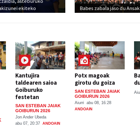
tzaldia, asteburuko
akizunei ekiteko
Babes zabala jaso du Ansak
Kantujira
Potx magoak
Ba
taldearen saioa
girotu du goiza
d
Goiburuko
SAN ESTEBAN JAIAK
Aiu
festetan
GOIBURUN 2026
Aiurri
abu 08, 16:28
SAN ESTEBAN JAIAK
ANDOAIN
GOIBURUN 2026
Jon Ander Ubeda
K
abu 07, 20:37
ANDOAIN