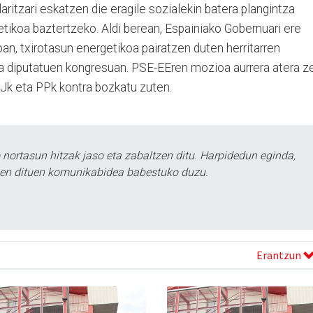
aritzari eskatzen die eragile sozialekin batera plangintza
tikoa baztertzeko. Aldi berean, Espainiako Gobernuari ere
an, txirotasun energetikoa pairatzen duten herritarren
a diputatuen kongresuan. PSE-EEren mozioa aurrera atera z
AJk eta PPk kontra bozkatu zuten.
ortasun hitzak jaso eta zabaltzen ditu. Harpidedun eginda,
tzen dituen komunikabidea babestuko duzu.
Erantzun