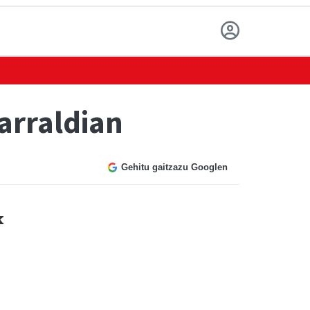
arraldian
Gehitu gaitzazu Googlen
k