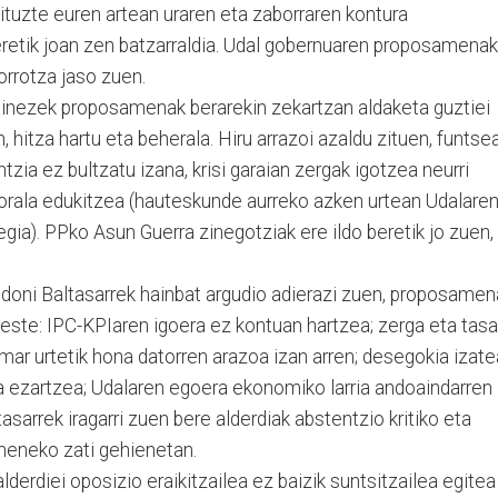
dituzte euren artean uraren eta zaborraren kontura
eretik joan zen batzarraldia. Udal gobernuaren proposamenak
zorrotza jaso zuen.
nezek proposamenak berarekin zekartzan aldaketa guztiei
hitza hartu eta beherala. Hiru arrazoi azaldu zituen, funtse
zia ez bultzatu izana, krisi garaian zergak igotzea neurri
torala edukitzea (hauteskunde aurreko azken urtean Udalare
egia). PPko Asun Guerra zinegotziak ere ildo beretik jo zuen,
doni Baltasarrek hainbat argudio adierazi zuen, proposamen
este: IPC-KPIaren igoera ez kontuan hartzea; zerga eta tas
amar urtetik hona datorren arazoa izan arren; desegokia izate
a ezartzea; Udalaren egoera ekonomiko larria andoaindarren
Baltasarrek iragarri zuen bere alderdiak abstentzio kritiko eta
ameneko zati gehienetan.
derdiei oposizio eraikitzailea ez baizik suntsitzailea egitea