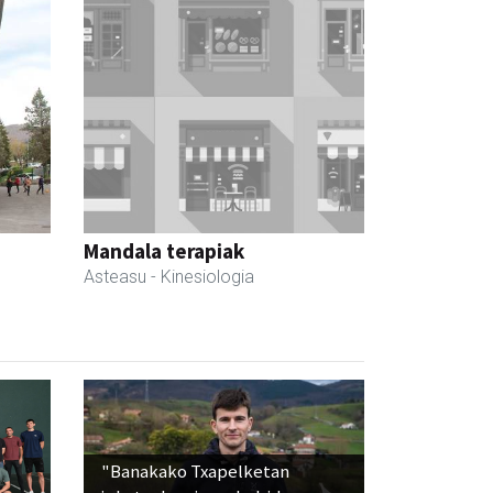
Mandala terapiak
Asteasu
- Kinesiologia
"Banakako Txapelketan