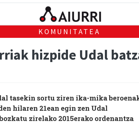
KOMUNITATEA
rriak hizpide Udal batz
al tasekin sortu ziren ika-mika beroena
 den hilaren 21ean egin zen Udal
 bozkatu zirelako 2015erako ordenantza