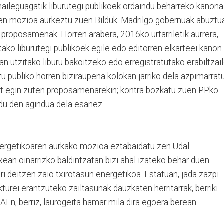
aileguagatik liburutegi publikoek ordaindu beharreko kanona
en mozioa aurkeztu zuen Bilduk. Madrilgo gobernuak abuztu
proposamenak. Horren arabera, 2016ko urtarriletik aurrera,
tako liburutegi publikoek egile edo editorren elkarteei kanon
n utzitako liburu bakoitzeko edo erregistratutako erabiltzai
zu publiko horren biziraupena kolokan jarriko dela azpimarrat
at egin zuten proposamenarekin; kontra bozkatu zuen PPko
ldu den agindua dela esanez.
nergetikoaren aurkako mozioa eztabaidatu zen Udal
txean oinarrizko baldintzatan bizi ahal izateko behar duen
ri deitzen zaio txirotasun energetikoa. Estatuan, jada zazpi
kturei erantzuteko zailtasunak dauzkaten herritarrak, berriki
EAEn, berriz, laurogeita hamar mila dira egoera berean