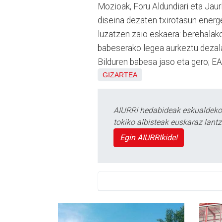
Mozioak, Foru Aldundiari eta Jaurl
diseina dezaten txirotasun energe
luzatzen zaio eskaera: berehalako
babeserako legea aurkeztu dezal
Bilduren babesa jaso eta gero; E
GIZARTEA
AIURRI hedabideak eskualdeko n
tokiko albisteak euskaraz lan
Egin AIURRIkide!