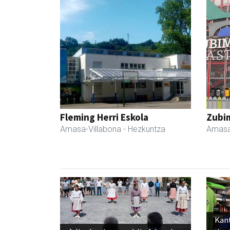
Fleming Herri Eskola
Zubim
Amasa-Villabona
- Hezkuntza
Amasa
Kant