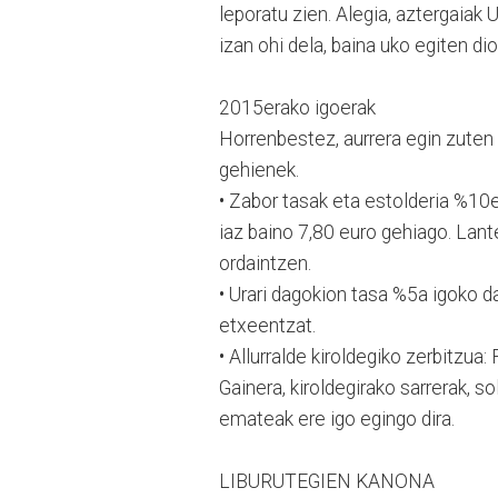
leporatu zien. Alegia, aztergaiak
izan ohi dela, baina uko egiten d
2015erako igoerak
Horrenbestez, aurrera egin zute
gehienek.
• Zabor tasak eta estolderia %10
iaz baino 7,80 euro gehiago. Lan
ordaintzen.
• Urari dagokion tasa %5a igoko 
etxeentzat.
• Allurralde kiroldegiko zerbitzua
Gainera, kiroldegirako sarrerak, s
emateak ere igo egingo dira.
LIBURUTEGIEN KANONA