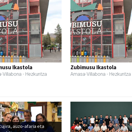
usu Ikastola
Zubimusu Ikastola
-Villabona
- Hezkuntza
Amasa-Villabona
- Hezkuntza
ujira, auzo-afaria eta