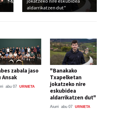
jokatzeko nire eskubidea
aldarrikatzen dut"
bes zabala jaso
"Banakako
u Ansak
Txapelketan
jokatzeko nire
rri
abu 07
URNIETA
eskubidea
aldarrikatzen dut"
Aiurri
abu 07
URNIETA