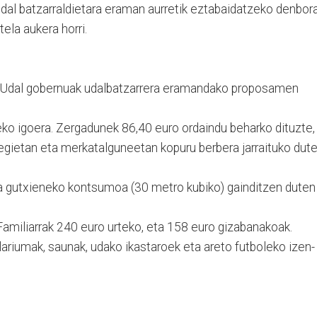
 Udal batzarraldietara eraman aurretik eztabaidatzeko denbor
iotela aukera horri.
n Udal gobernuak udalbatzarrera eramandako proposamen
eko igoera. Zergadunek 86,40 euro ordaindu beharko dituzte,
tegietan eta merkatalguneetan kopuru berbera jarraituko dut
da gutxieneko kontsumoa (30 metro kubiko) gainditzen duten
: Familiarrak 240 euro urteko, eta 158 euro gizabanakoak.
olariumak, saunak, udako ikastaroek eta areto futboleko izen-