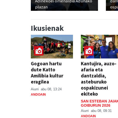
Adinekoei omenaldia Adunako
dan
plazan
osp
Ikusienak
Gogoan hartu
Kantujira, auzo-
dute Katto
afaria eta
Amilibia kultur
dantzaldia,
eragilea
asteburuko
ospakizunei
Aiurri
abu 08, 13:24
ekiteko
ANDOAIN
SAN ESTEBAN JAIA
GOIBURUN 2026
Aiurri
abu 08, 09:31
ANDOAIN