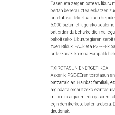
Tasen eta zergen ostean, liburu m
bertan behera uztea eskatzen zu
onartutako dekretua zuen hizpide 
5.000 biztanletik gorako udalerrie
bat ordaindu beharko die, mailegua
bakoitzeko. Liburutegiaren zerbit
zuen Bilduk. EAJk eta PSE-EEk b
ordezkariak, kanona Europatik he
TXIROTASUN ENERGETIKOA
Azkenik, PSE-EEren txirotasun e
batzarraldian. Hainbat familiak, e
argindarra ordaintzeko ezintasuna
miloi dira argiaren edo gasaren fa
egin den ikerketa baten arabera; 
daudenak.