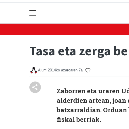
Tasa eta zerga be
Aiurri
2014ko azaroaren 7a
Zaborren eta uraren Ud
alderdien artean, joan
batzarraldian. Orduan
fiskal berriak.