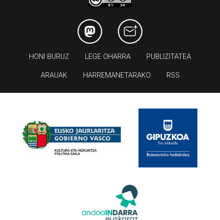
HONI BURUZ
LEGE OHARRA
PUBLIZITATEA
ARAUAK
HARREMANETARAKO
RSS