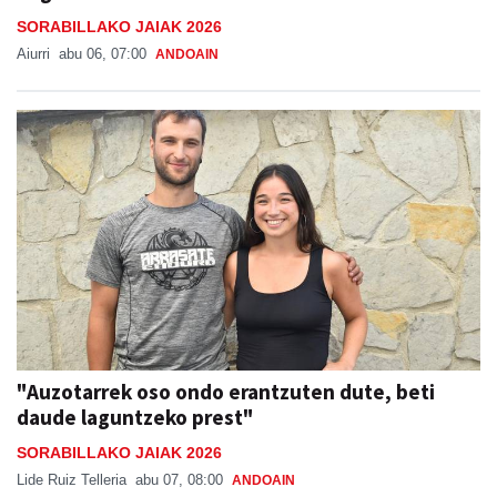
SORABILLAKO JAIAK 2026
Aiurri
abu 06, 07:00
ANDOAIN
"Auzotarrek oso ondo erantzuten dute, beti
daude laguntzeko prest"
SORABILLAKO JAIAK 2026
Lide Ruiz Telleria
abu 07, 08:00
ANDOAIN