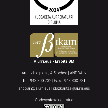
Aiurri.eus - Erroitz BM
Arantzibia plaza, 4-5 behea | ANDOAIN
Tel.: 943 300 732 | Faxa: 943 300 731
andoain@aiurri.eus | idazkaritza@aiurri.eus
Codesyntaxek garatua