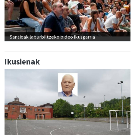
Santioak laburbiltzeko bideo ikusgarria
Ikusienak