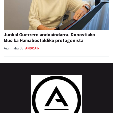
Junkal Guerrero andoaindarra, Donostiako
Musika Hamabostaldiko protagonista
Aiurri
abu 05
ANDOAIN