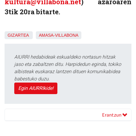
kultura@villabona.net
) azaroaren
3tik 20ra bitarte.
GIZARTEA
AMASA-VILLABONA
AIURRI hedabideak eskualdeko nortasun hitzak
jaso eta zabaltzen ditu. Harpidedun eginda, tokiko
albisteak euskaraz lantzen dituen komunikabidea
babestuko duzu.
Egin AIURRIkide!
Erantzun