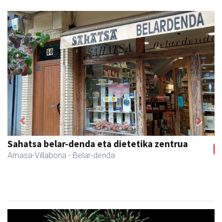
Previous
Next
Sahatsa belar-denda eta dietetika zentrua
Amasa-Villabona
- Belar-denda