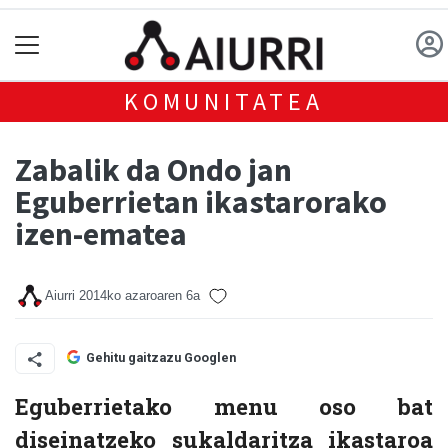
KOMUNITATEA
Zabalik da Ondo jan
Eguberrietan ikastarorako
izen-ematea
Aiurri
2014ko azaroaren 6a
Gehitu gaitzazu Googlen
Eguberrietako menu oso bat
diseinatzeko sukaldaritza ikastaroa