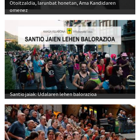
Otoitzaldia, larunbat honetan, Ama Kandidaren
omenez
Santio jaiak: Udalaren lehen balorazioa