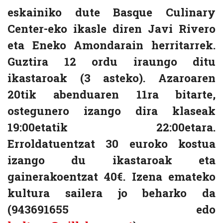
eskainiko dute Basque Culinary
Center-eko ikasle diren Javi Rivero
eta Eneko Amondarain herritarrek.
Guztira 12 ordu iraungo ditu
ikastaroak (3 asteko). Azaroaren
20tik abenduaren 11ra bitarte,
ostegunero izango dira klaseak
19:00etatik 22:00etara.
Erroldatuentzat 30 euroko kostua
izango du ikastaroak eta
gainerakoentzat 40€. Izena emateko
kultura sailera jo beharko da
(943691655 edo