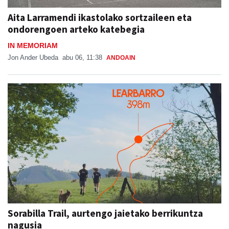
Aita Larramendi ikastolako sortzaileen eta
ondorengoen arteko katebegia
IN MEMORIAM
Jon Ander Ubeda
abu 06, 11:38
ANDOAIN
Sorabilla Trail, aurtengo jaietako berrikuntza
nagusia