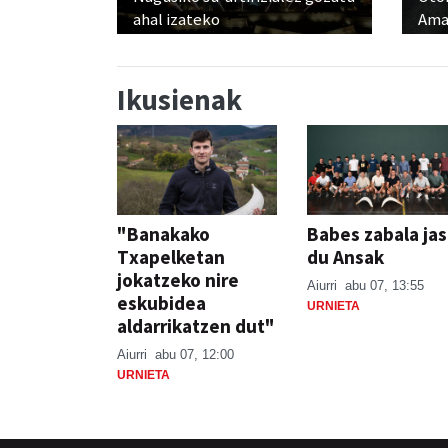
ahal izateko
Ama
Ikusienak
"Banakako
Babes zabala ja
Txapelketan
du Ansak
jokatzeko nire
Aiurri
abu 07, 13:55
eskubidea
URNIETA
aldarrikatzen dut"
Aiurri
abu 07, 12:00
URNIETA