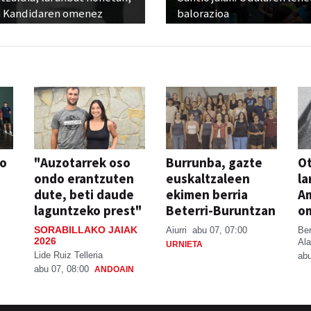
 Kandidaren omenez
balorazioa
so
"Auzotarrek oso
Burrunba, gazte
Ot
ondo erantzuten
euskaltzaleen
la
dute, beti daude
ekimen berria
A
laguntzeko prest"
Beterri-Buruntzan
o
SORABILLAKO JAIAK
Aiurri
abu 07, 07:00
Be
2026
Ala
URNIETA
Lide Ruiz Telleria
abu
abu 07, 08:00
ANDOAIN