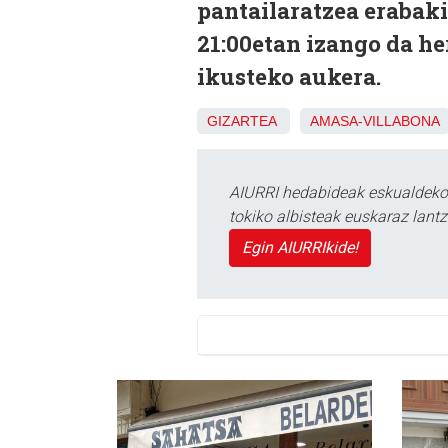
pantailaratzea erabak
21:00etan izango da he
ikusteko aukera.
GIZARTEA
AMASA-VILLABONA
AIURRI hedabideak eskualdeko n
tokiko albisteak euskaraz lan
Egin AIURRIkide!