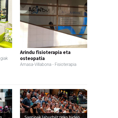
Arindu fisioterapia eta
osteopatia
egiak
Amasa-Villabona
- Fisioterapia
n
Santioak laburbiltzeko bideo