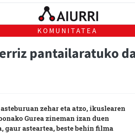
KOMUNITATEA
erriz pantailaratuko d
 asteburuan zehar eta atzo, ikuslearen
bonako Gurea zineman izan duen
, gaur asteartea, beste behin filma