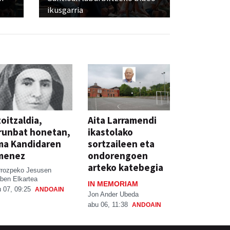
ikusgarria
oitzaldia,
Aita Larramendi
runbat honetan,
ikastolako
ma Kandidaren
sortzaileen eta
menez
ondorengoen
arteko katebegia
rrozpeko Jesusen
ben Elkartea
IN MEMORIAM
 07, 09:25
ANDOAIN
Jon Ander Ubeda
abu 06, 11:38
ANDOAIN