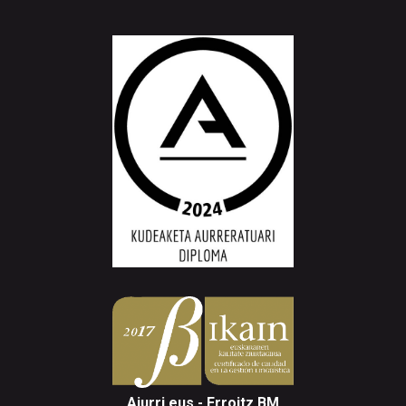
Aiurri.eus - Erroitz BM