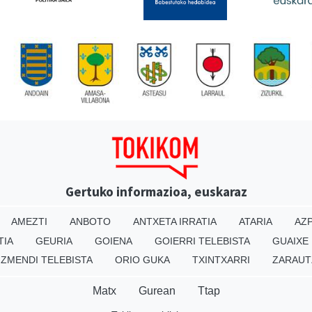
Gertuko informazioa, euskaraz
AMEZTI
ANBOTO
ANTXETA IRRATIA
ATARIA
AZP
TIA
GEURIA
GOIENA
GOIERRI TELEBISTA
GUAIXE
IZMENDI TELEBISTA
ORIO GUKA
TXINTXARRI
ZARAUT
Matx
Gurean
Ttap