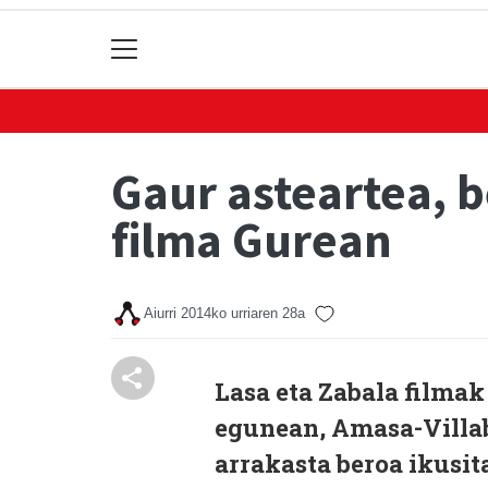
Gaur asteartea, b
filma Gurean
Aiurri
2014ko urriaren 28a
Lasa eta Zabala filmak
egunean, Amasa-Villa
arrakasta beroa ikusita