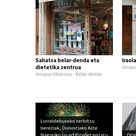
Sahatsa belar-denda eta
Iraol
dietetika zentrua
Amasa
Amasa-Villabona
- Belar-denda
Lurraldebuseko zerbitzu
bereziak, Donostiako Aste
Nagusiko su-artifizialez gozatu
Otoi