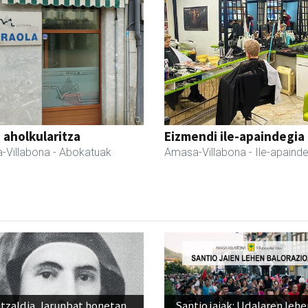
a aholkularitza
Eizmendi ile-apaindegia
-Villabona
- Abokatuak
Amasa-Villabona
- Ile-apaind
tzaldia, larunbat honetan,
Santio jaiak: Udalaren lehe