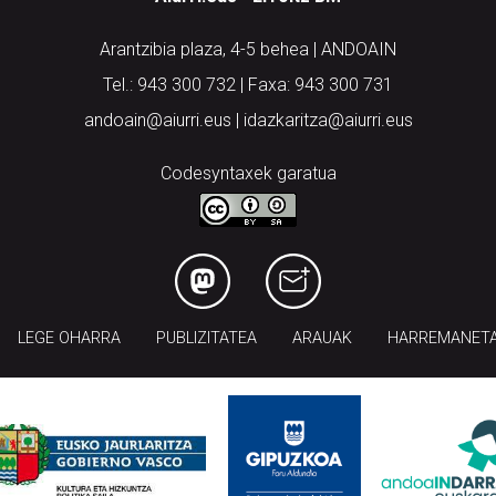
Arantzibia plaza, 4-5 behea | ANDOAIN
Tel.: 943 300 732 | Faxa: 943 300 731
andoain@aiurri.eus | idazkaritza@aiurri.eus
Codesyntaxek garatua
LEGE OHARRA
PUBLIZITATEA
ARAUAK
HARREMANET