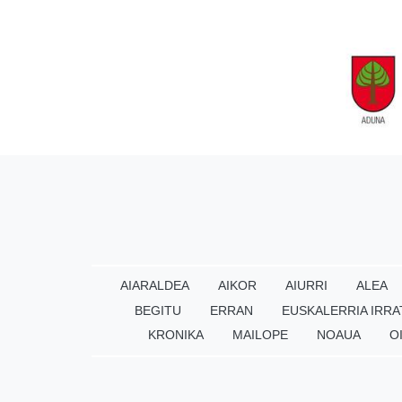
AIARALDEA
AIKOR
AIURRI
ALEA
BEGITU
ERRAN
EUSKALERRIA IRRA
KRONIKA
MAILOPE
NOAUA
O