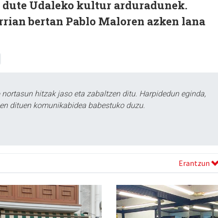
i dute Udaleko kultur arduradunek.
rrian bertan Pablo Maloren azken lana
ortasun hitzak jaso eta zabaltzen ditu. Harpidedun eginda,
tzen dituen komunikabidea babestuko duzu.
Erantzun