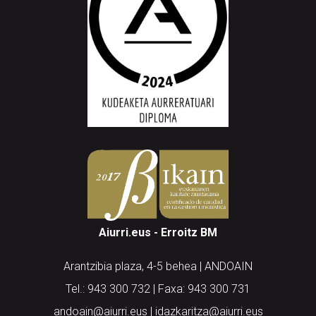
Aiurri.eus - Erroitz BM
Arantzibia plaza, 4-5 behea | ANDOAIN
Tel.: 943 300 732 | Faxa: 943 300 731
andoain@aiurri.eus | idazkaritza@aiurri.eus