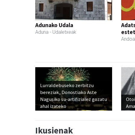
Adunako Udala
Adats
estet
Aduna
- Udaletxeak
Andoa
Lurraldebuseko zerbitzu
bereziak, Donostiako Aste
Nagusiko su-artifizialez gozatu
Otoi
ahal izateko
Ama
Ikusienak