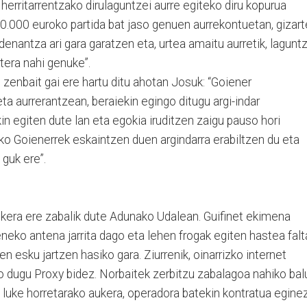
erritarrentzako dirulaguntzei aurre egiteko diru kopurua
0.000 euroko partida bat jaso genuen aurrekontuetan, gizart
denantza ari gara garatzen eta, urtea amaitu aurretik, lagunt
tera nahi genuke”.
 zenbait gai ere hartu ditu ahotan Josuk: “Goiener
ta aurrerantzean, beraiekin egingo ditugu argi-indar
kin egiten dute lan eta egokia iruditzen zaigu pauso hori
 Goienerrek eskaintzen duen argindarra erabiltzen du eta
guk ere”.
ukera ere zabalik dute Adunako Udalean. Guifinet ekimena
eneko antena jarrita dago eta lehen frogak egiten hastea falt
en esku jartzen hasiko gara. Ziurrenik, oinarrizko internet
o dugu Proxy bidez. Norbaitek zerbitzu zabalagoa nahiko bal
o luke horretarako aukera, operadora batekin kontratua eginez