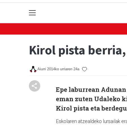
Kirol pista berria
Aiurri
2014ko urriaren 24a
Epe laburrean Adunan 
eman zuten Udaleko ki
Kirol pista eta berdeg
Eskolaren atzealdeko lursailak erab