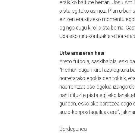
eraikiko baitute bertan. Josu Ami
pista egiteko asmoz. Plan urbanis
ez zen eraikitzeko momentu egokia
egingo dugu kirol pista berria. Ga
Udaleko diru-kontuak ere horreta
Urte amaieran hasi
Areto futbola, saskibaloia, eskuba
“Herrian dugun kirol azpiegitura b
horretarako egokia den tokirik, e
haurrentzat oso egokia izango del
nahi dituzte pista egiteko lanak et
gunean, eskolako baratzea dago e
auzo-konpostagailuak ere”, jakinar
Berdegunea