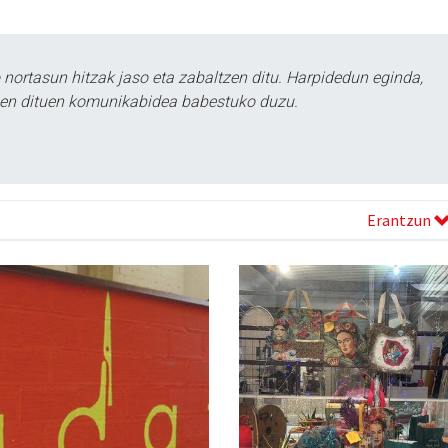
ortasun hitzak jaso eta zabaltzen ditu. Harpidedun eginda,
tzen dituen komunikabidea babestuko duzu.
Erantzun