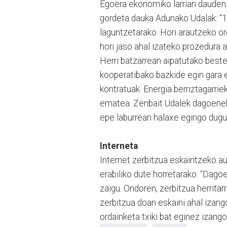
Egoera ekonomiko larrian dauden h
gordeta dauka Adunako Udalak: “1
laguntzetarako. Hori arautzeko or
hori jaso ahal izateko prozedura a
Herri batzarrean aipatutako beste
kooperatibako bazkide egin gara e
kontratuak. Energia berriztagarrie
ematea. Zenbait Udalek dagoeneko
epe laburrean halaxe egingo dugu 
Interneta
Internet zerbitzua eskaintzeko a
erabiliko dute horretarako. “Dago
zaigu. Ondoren, zerbitzua herritarr
zerbitzua doan eskaini ahal izang
ordainketa txiki bat eginez izang