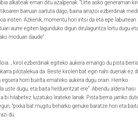
libia alkateak eman ditu azalpenak: “Urte asko generaman kir
tikoaren barruan sartuta dago, baina arrazoi ezberdinak medi
 iristen. Azkenik, momentu hori iritsi da eta epe laburrean
stuari aurre egiten lagunduko digun dirulaguntza lortu dugu et
rako moduan daude”.
loia..., kirol ezberdinak egiteko aukera emango du pista berria
akarra pilotalekua da. Beste kirolen bat egin nahi duenak ez d
ta egoera horri buelta emateko aukera dugu orain. Herriko
a uste dugu, eta baita helduentzat ere”. Abendu aldera hasi
a bi hilabetez luzatuko lirateke lanak. Pista berria jarriko dut
gun, “pixka bat mugitu beharko genuke baratze hori eta bait
azi du.