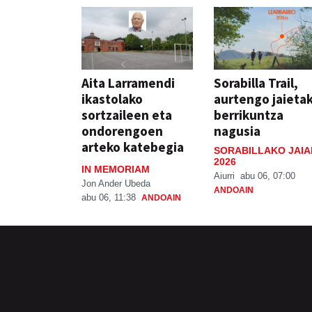
Aita Larramendi
Sorabilla Trail,
ikastolako
aurtengo jaieta
sortzaileen eta
berrikuntza
ondorengoen
nagusia
arteko katebegia
SORABILLAKO JAIA
2026
IN MEMORIAM
Aiurri
abu 06, 07:00
Jon Ander Ubeda
ANDOAIN
abu 06, 11:38
ANDOAIN