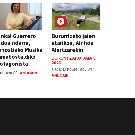
nkal Guerrero
Buruntzako jaien
doaindarra,
atarikoa, Ainhoa
nostiako Musika
Aiertzarekin
amabostaldiko
BURUNTZAKO JAIAK
otagonista
2026
Xabat Minguez
abu 04
rri
abu 05
ANDOAIN
ANDOAIN