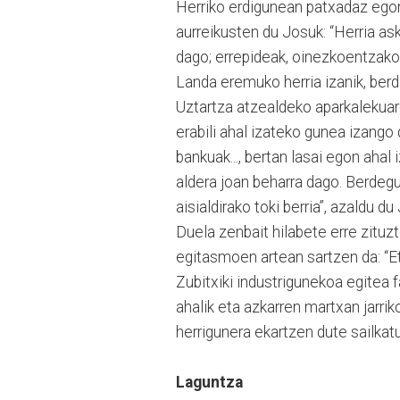
Herriko erdigunean patxadaz egon
aurreikusten du Josuk: “Herria as
dago; errepideak, oinezkoentzako
Landa eremuko herria izanik, berde
Uztartza atzealdeko aparkalekuare
erabili ahal izateko gunea izango
bankuak..., bertan lasai egon ahal 
aldera joan beharra dago. Berdegu
aisialdirako toki berria”, azaldu du
Duela zenbait hilabete erre zitu
egitasmoen artean sartzen da: “Et
Zubitxiki industrigunekoa egitea f
ahalik eta azkarren martxan jarriko
herrigunera ekartzen dute sailkat
Laguntza