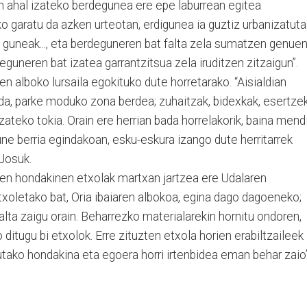
 ahal izateko berdegunea ere epe laburrean egitea
ko garatu da azken urteotan, erdigunea ia guztiz urbanizatuta
 guneak..., eta berdeguneren bat falta zela sumatzen genuen
guneren bat izatea garrantzitsua zela iruditzen zitzaigun”.
n alboko lursaila egokituko dute horretarako. “Aisialdian
 da, parke moduko zona berdea; zuhaitzak, bidexkak, esertze
izateko tokia. Orain ere herrian bada horrelakorik, baina mend
ne berria egindakoan, esku-eskura izango dute herritarrek
 Josuk.
zten hondakinen etxolak martxan jartzea ere Udalaren
xoletako bat, Oria ibaiaren albokoa, egina dago dagoeneko;
alta zaigu orain. Beharrezko materialarekin hornitu ondoren,
 ditugu bi etxolok. Erre zituzten etxola horien erabiltzaileek
utako hondakina eta egoera horri irtenbidea eman behar zaio”