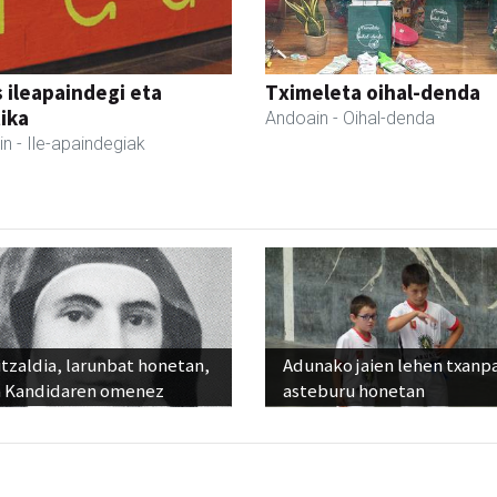
 ileapaindegi eta
Tximeleta oihal-denda
ika
Andoain
- Oihal-denda
in
- Ile-apaindegiak
tzaldia, larunbat honetan,
Adunako jaien lehen txanp
 Kandidaren omenez
asteburu honetan