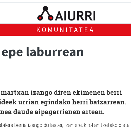
KOMUNITATEA
, epe laburrean
martxan izango diren ekimenen berri
deek urrian egindako herri batzarrean.
unea daude aipagarrienen artean.
ilera berria izango du laster, izan ere, kirol anitzetako pista