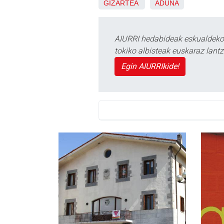
GIZARTEA
ADUNA
AIURRI hedabideak eskualdeko n
tokiko albisteak euskaraz lan
Egin AIURRIkide!