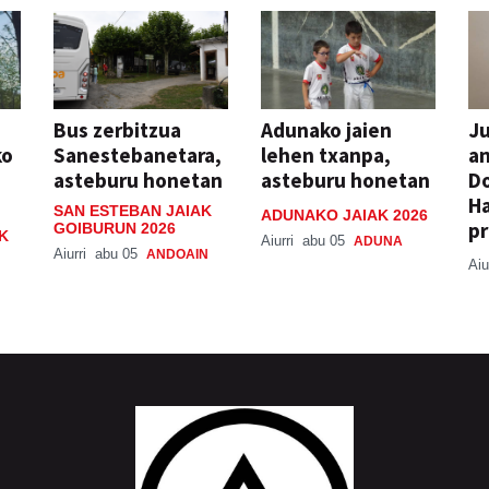
Bus zerbitzua
Adunako jaien
Ju
ko
Sanestebanetara,
lehen txanpa,
an
asteburu honetan
asteburu honetan
Do
H
SAN ESTEBAN JAIAK
ADUNAKO JAIAK 2026
pr
GOIBURUN 2026
K
Aiurri
abu 05
ADUNA
Aiurri
abu 05
ANDOAIN
Aiu