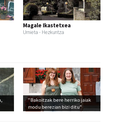
Magale Ikastetxea
Urnieta
- Hezkuntza
a,
"Bakoitzak bere herriko jaiak
modu berezian bizi ditu"