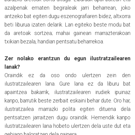
azalpenak ematen begiraleak jarri beharrean, joko
antzeko bat egiten dugu eszenografiaren bidez, altxorra
beti liburua izaten delarik. Lan egiteko beste modu bat
da aretoak sortzea; mahai gainean marrazterakoan
txikian bezala, handian pentsatu beharrekoa.
Zer nolako erantzun du egun ilustratzailearen
lanak?
Oraindik ez da oso ondo ulertzen zein den
ilustratzailearen lana. Gure lana ez da liburu bat
apaintzea bakarrik, ilustratzailearen irudiek ipuinaz
kanpo, barrutik beste zerbait eskaini behar dute. Oro har,
ilustratzailea marrazki polita egiten dituena dela
pentsatzen jarraitzen dugu oraindik. Hemendik kanpo
ilustratzailearen lana hobeto ulertzen dela uste dut eta
gehiago baloratzen dela gainera.