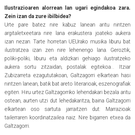
Ilustrazioaren alorrean lan ugari egindakoa zara.
Zein izan da zure ibilbidea?
Urte pare batez nire kabuz lanean aritu nintzen
argitaletxeetara nire lana erakustera joateko aukera
izan nezan. Tarte horretan UEUrako musika liburu bat
ilustratzea izan zen nire lehenengo lana. Geroztik,
poliki-poliki, liburu eta aldizkari gehiago ilustratzeko
aukera sortu zitzaidan, postalak egitekoa… Itziar
Zubizarreta ezagututakoan, Galtzagorri elkartean hasi
nintzen lanean, batik bat areto literarioak, eszenografiak
egiten. Hiru urtez Galtzagorriko lehendakari bezala aritu
ostean, aurten utzi dut lehedakaritza, baina Galtzagorri
elkartean oso sartuta jarraitzen dut: Marrazioak
tailerraren koordinatzailea naiz. Nire bigarren etxea da
Galtzagorri.