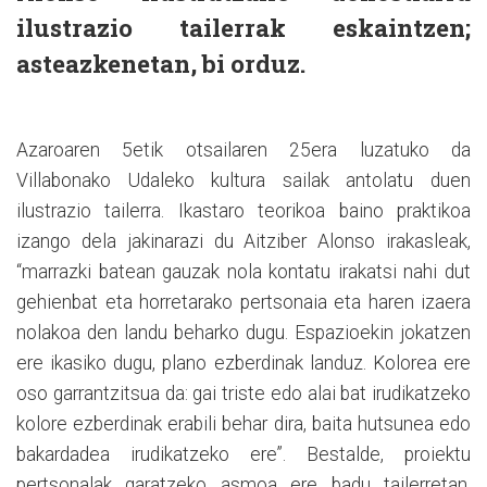
ilustrazio tailerrak eskaintzen;
asteazkenetan, bi orduz.
Azaroaren 5etik otsailaren 25era luzatuko da
Villabonako Udaleko kultura sailak antolatu duen
ilustrazio tailerra. Ikastaro teorikoa baino praktikoa
izango dela jakinarazi du Aitziber Alonso irakasleak,
“marrazki batean gauzak nola kontatu irakatsi nahi dut
gehienbat eta horretarako pertsonaia eta haren izaera
nolakoa den landu beharko dugu. Espazioekin jokatzen
ere ikasiko dugu, plano ezberdinak landuz. Kolorea ere
oso garrantzitsua da: gai triste edo alai bat irudikatzeko
kolore ezberdinak erabili behar dira, baita hutsunea edo
bakardadea irudikatzeko ere”. Bestalde, proiektu
pertsonalak garatzeko asmoa ere badu tailerretan,