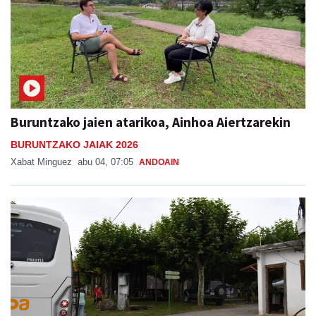
Buruntzako jaien atarikoa, Ainhoa Aiertzarekin
BURUNTZAKO JAIAK 2026
Xabat Minguez
abu 04, 07:05
ANDOAIN