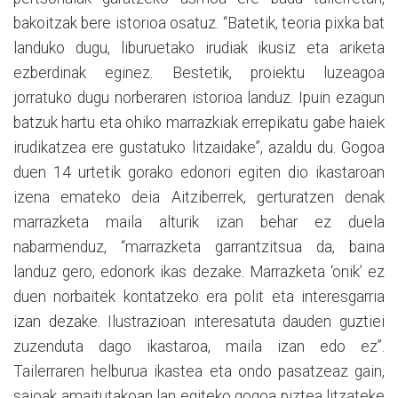
bakoitzak bere istorioa osatuz. “Batetik, teoria pixka bat
landuko dugu, liburuetako irudiak ikusiz eta ariketa
ezberdinak eginez. Bestetik, proiektu luzeagoa
jorratuko dugu norberaren istorioa landuz. Ipuin ezagun
batzuk hartu eta ohiko marrazkiak errepikatu gabe haiek
irudikatzea ere gustatuko litzaidake”, azaldu du. Gogoa
duen 14 urtetik gorako edonori egiten dio ikastaroan
izena emateko deia Aitziberrek, gerturatzen denak
marrazketa maila alturik izan behar ez duela
nabarmenduz, “marrazketa garrantzitsua da, baina
landuz gero, edonork ikas dezake. Marrazketa ‘onik’ ez
duen norbaitek kontatzeko era polit eta interesgarria
izan dezake. Ilustrazioan interesatuta dauden guztiei
zuzenduta dago ikastaroa, maila izan edo ez”.
Tailerraren helburua ikastea eta ondo pasatzeaz gain,
saioak amaitutakoan lan egiteko gogoa piztea litzateke