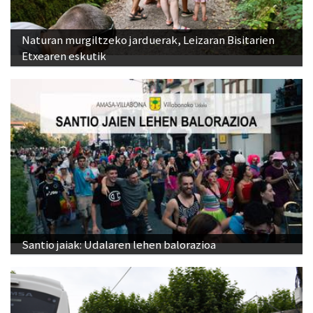
Naturan murgiltzeko jarduerak, Leizaran Bisitarien
Etxearen eskutik
Santio jaiak: Udalaren lehen balorazioa