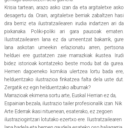
Krisia tartean, arazo asko izan da eta argitaletxe asko
desagertu da. Orain, argitaletxe berriak zabaltzen hasi
dira berriz eta ilustratzailearen irudia indartzen ari da
pixkanaka. Poliki-poliki ari gara pausoak ematen.
Ilustratzailearen lana ez da umeentzat bakarrik, gure
lana askotan umeekin erlazionatu arren, pertsona
helduei ere gustatzen zaie marrazkiak ikustea. Irudi
bidez istorioak kontatzeko beste modu bat da gurea.
Hemen dagoeneko komikia ulertzea lortu bada ere,
helduentzako ilustrazioa finkatzea falta dela uste dut.
Zergatik ez egin helduentzako albumak?
Marrazioak ekimena sortu arte, Euskal Herrian ez da,
Espainian bezala, ilustrazio tailer profesionalik izan. Nik
Arte Ederrak ikasi nituenean, esaterako, ez zegoen
ilustraziogintzari lotutako ezertxo ere. Ilustratzailearen
lana badela eta hemen gaudela esateko oso baliagarria