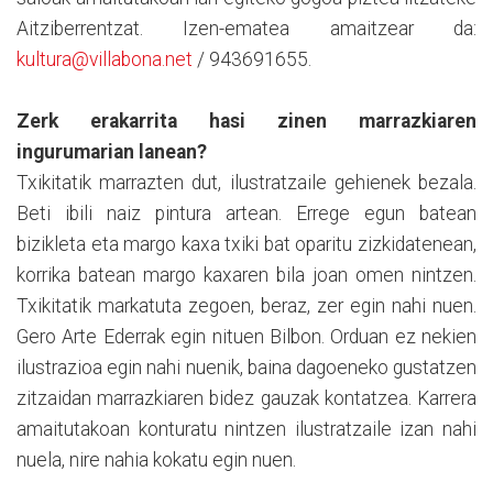
Aitziberrentzat. Izen-ematea amaitzear da:
kultura@villabona.net
/ 943691655.
Zerk erakarrita hasi zinen marrazkiaren
ingurumarian lanean?
Txikitatik marrazten dut, ilustratzaile gehienek bezala.
Beti ibili naiz pintura artean. Errege egun batean
bizikleta eta margo kaxa txiki bat oparitu zizkidatenean,
korrika batean margo kaxaren bila joan omen nintzen.
Txikitatik markatuta zegoen, beraz, zer egin nahi nuen.
Gero Arte Ederrak egin nituen Bilbon. Orduan ez nekien
ilustrazioa egin nahi nuenik, baina dagoeneko gustatzen
zitzaidan marrazkiaren bidez gauzak kontatzea. Karrera
amaitutakoan konturatu nintzen ilustratzaile izan nahi
nuela, nire nahia kokatu egin nuen.