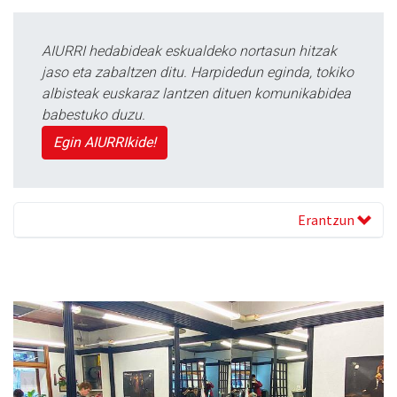
AIURRI hedabideak eskualdeko nortasun hitzak
jaso eta zabaltzen ditu. Harpidedun eginda, tokiko
albisteak euskaraz lantzen dituen komunikabidea
babestuko duzu.
Egin AIURRIkide!
Erantzun