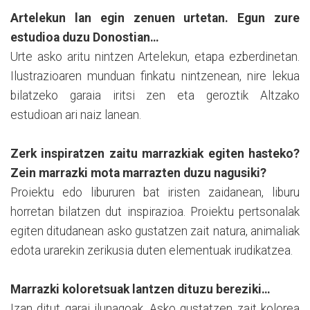
Artelekun lan egin zenuen urtetan. Egun zure
estudioa duzu Donostian…
Urte asko aritu nintzen Artelekun, etapa ezberdinetan.
Ilustrazioaren munduan finkatu nintzenean, nire lekua
bilatzeko garaia iritsi zen eta geroztik Altzako
estudioan ari naiz lanean.
Zerk inspiratzen zaitu marrazkiak egiten hasteko?
Zein marrazki mota marrazten duzu nagusiki?
Proiektu edo libururen bat iristen zaidanean, liburu
horretan bilatzen dut inspirazioa. Proiektu pertsonalak
egiten ditudanean asko gustatzen zait natura, animaliak
edota urarekin zerikusia duten elementuak irudikatzea.
Marrazki koloretsuak lantzen dituzu bereziki…
Izan ditut garai ilunagoak. Asko gustatzen zait kolorea