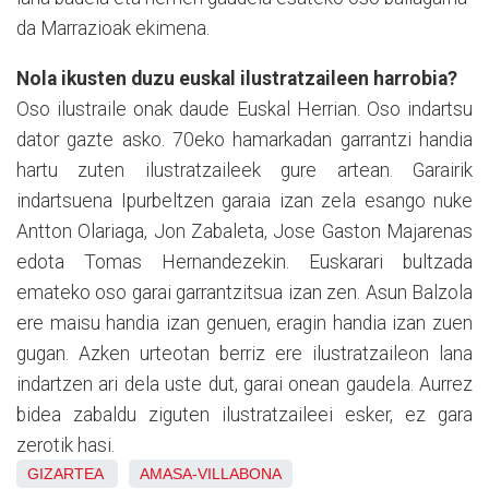
da Marrazioak ekimena.
Nola ikusten duzu euskal ilustratzaileen harrobia?
Oso ilustraile onak daude Euskal Herrian. Oso indartsu
dator gazte asko. 70eko hamarkadan garrantzi handia
hartu zuten ilustratzaileek gure artean. Garairik
indartsuena Ipurbeltzen garaia izan zela esango nuke
Antton Olariaga, Jon Zabaleta, Jose Gaston Majarenas
edota Tomas Hernandezekin. Euskarari bultzada
emateko oso garai garrantzitsua izan zen. Asun Balzola
ere maisu handia izan genuen, eragin handia izan zuen
gugan. Azken urteotan berriz ere ilustratzaileon lana
indartzen ari dela uste dut, garai onean gaudela. Aurrez
bidea zabaldu ziguten ilustratzaileei esker, ez gara
zerotik hasi.
GIZARTEA
AMASA-VILLABONA