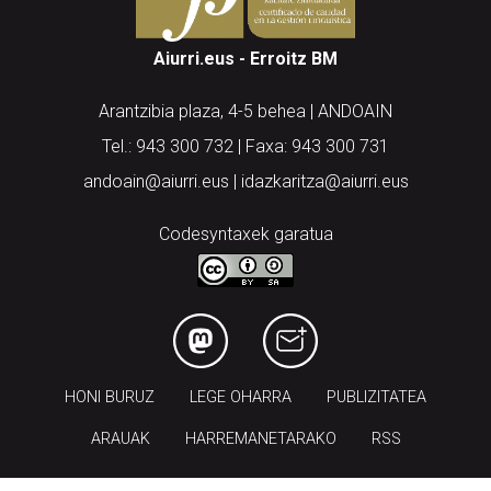
Aiurri.eus - Erroitz BM
Arantzibia plaza, 4-5 behea | ANDOAIN
Tel.: 943 300 732 | Faxa: 943 300 731
andoain@aiurri.eus | idazkaritza@aiurri.eus
Codesyntaxek garatua
HONI BURUZ
LEGE OHARRA
PUBLIZITATEA
ARAUAK
HARREMANETARAKO
RSS