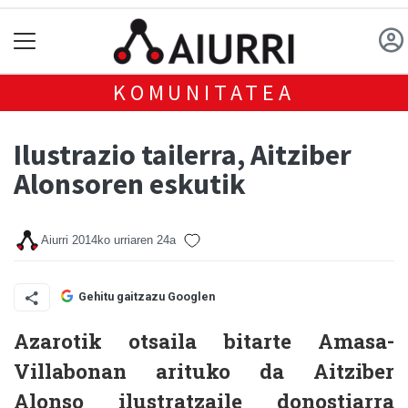
KOMUNITATEA
Ilustrazio tailerra, Aitziber
Alonsoren eskutik
Aiurri
2014ko urriaren 24a
Gehitu gaitzazu Googlen
Azarotik otsaila bitarte Amasa-
Villabonan arituko da Aitziber
Alonso ilustratzaile donostiarra