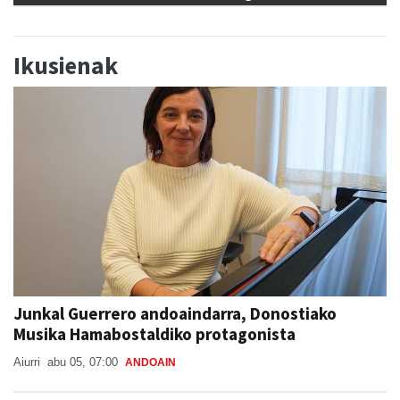
Ikusienak
Junkal Guerrero andoaindarra, Donostiako
Musika Hamabostaldiko protagonista
Aiurri
abu 05, 07:00
ANDOAIN