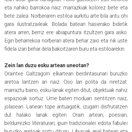
eta nahiko barrokoa naiz: marrazkiak kolorez bete eta
bete zalea. Norberaren estiloa aurkitu arte bila aritu ohi
gara ilustratzaileak. Bolada batean hasierako bidetik
atera arren, berriz ere abiapuntura itzultzen gara asko.
Egin beharrekoa norberari atera behar zaio eta nik uste
fidela izan behar dela bakoitzaren buru eta estiloarekin.
Zein lan duzu esku artean uneotan?
Oraintxe Galtzagorri elkartean berdintasunari buruzko
aretoa lantzen ari naiz. Oso lan polita da niretzat:
marraztu baino, esku-lanak egiten ditut, objektuak nahiz
espazioak sortuz. Ume baten moduan sentitzen naiz,
jolasean. Lanean tope arituagatik, izugarri disfrutatzen
dut halako lanak egiten. Orain artean, poesiari,
beldurrezko literaturari, ipuin tradizionalei edota fabulei
buruzko aretoak sortu ditugu. Liburuak apal batean eta