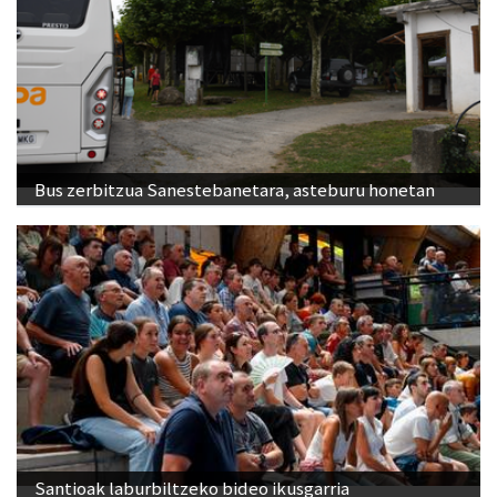
Bus zerbitzua Sanestebanetara, asteburu honetan
Santioak laburbiltzeko bideo ikusgarria