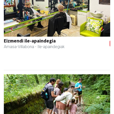
Previous
Next
Eizmendi ile-apaindegia
Amasa-Villabona
- Ile-apaindegiak