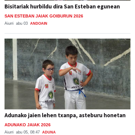
Bisitariak hurbildu dira San Esteban egunean
SAN ESTEBAN JAIAK GOIBURUN 2026
Aiurri
abu 03
ANDOAIN
Adunako jaien lehen txanpa, asteburu honetan
ADUNAKO JAIAK 2026
Aiurri
abu 05, 08:47
ADUNA