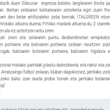
turik duen Eskoziar
enpresa bateko langilearen bisita j
an. Bertan zelaiaren kalitatearen azterketa egin zuen fr
arri den belar artifizialeko zelai berriak, ITALGREEN etx
metrotako altuera duena, FIFAko mailarik altuena du, 2 izarre
n ala ez aztertzen aritu ziren.
zan ziren eta zelaiaren puntu desberdinetan errepikatz
ren portaera eta baloiaren portaera zelaian neurtzen zut
gak, baloiaren botearen portaera, baloiaren higidura e
zional mailako partidak jolastu daitezkeela, eta nahiz eta za
 Arratzaingo futbol zelaian, klubari dagokionez, jarritako zel
tzeko balio izan duela proba honek eta jarritako belarra
la”.
ortasun hitzak jaso eta zabaltzen ditu. Harpidedun eginda,