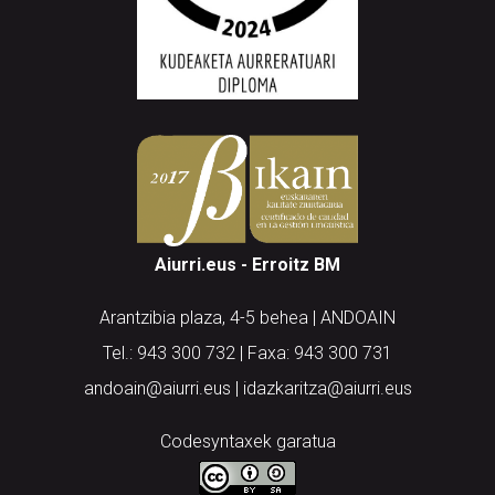
Aiurri.eus - Erroitz BM
Arantzibia plaza, 4-5 behea | ANDOAIN
Tel.: 943 300 732 | Faxa: 943 300 731
andoain@aiurri.eus | idazkaritza@aiurri.eus
Codesyntaxek garatua