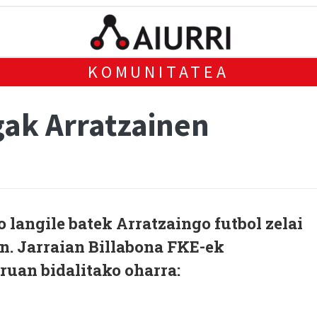
KOMUNITATEA
ak Arratzainen
 langile batek Arratzaingo futbol zelai
n. Jarraian Billabona FKE-ek
uan bidalitako oharra: