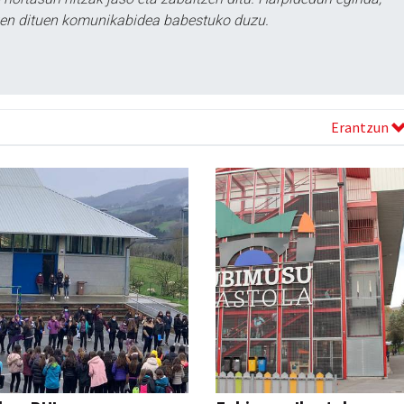
tzen dituen komunikabidea babestuko duzu.
Erantzun