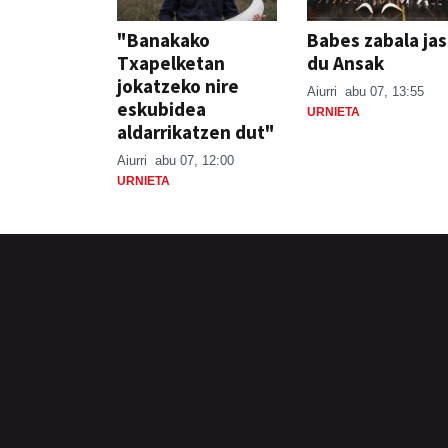
"Banakako
Babes zabala ja
Txapelketan
du Ansak
jokatzeko nire
Aiurri
abu 07, 13:55
eskubidea
URNIETA
aldarrikatzen dut"
Aiurri
abu 07, 12:00
URNIETA