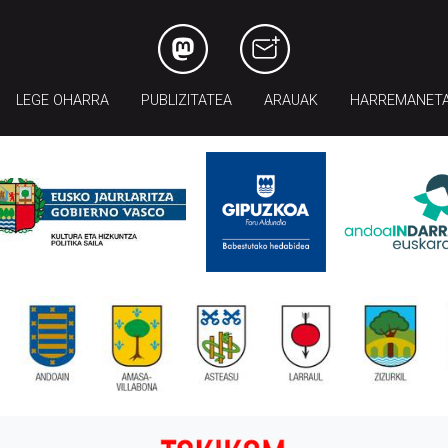
LEGE OHARRA
PUBLIZITATEA
ARAUAK
HARREMANET