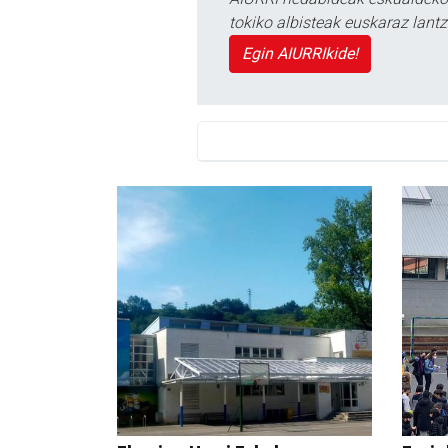
tokiko albisteak euskaraz lan
Egin AIURRIkide!