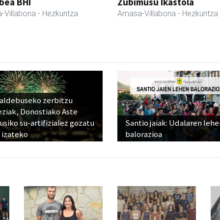
bea BHI
Zubimusu Ikastola
-Villabona
- Hezkuntza
Amasa-Villabona
- Hezkuntza
raldebuseko zerbitzu
eziak, Donostiako Aste
siko su-artifizialez gozatu
Santio jaiak: Udalaren lehe
 izateko
balorazioa