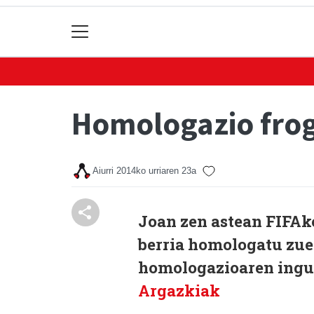
Homologazio frog
Aiurri
2014ko urriaren 23a
Joan zen astean FIFAko
berria homologatu zue
homologazioaren ingur
Argazkiak