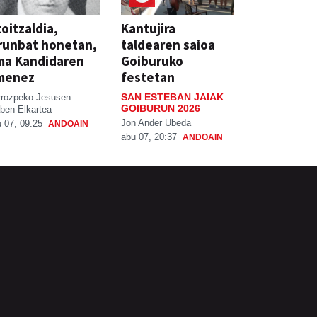
oitzaldia,
Kantujira
runbat honetan,
taldearen saioa
ma Kandidaren
Goiburuko
menez
festetan
SAN ESTEBAN JAIAK
rrozpeko Jesusen
GOIBURUN 2026
ben Elkartea
Jon Ander Ubeda
 07, 09:25
ANDOAIN
abu 07, 20:37
ANDOAIN