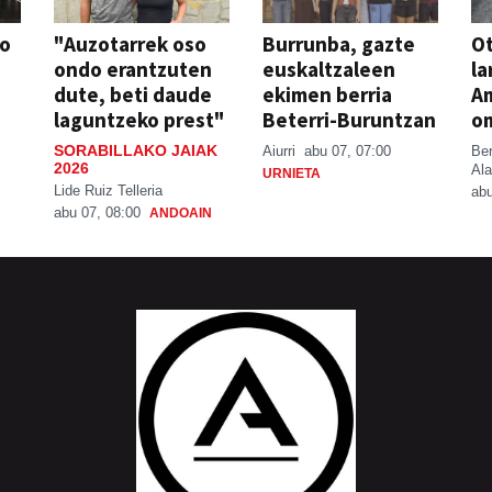
so
"Auzotarrek oso
Burrunba, gazte
Ot
ondo erantzuten
euskaltzaleen
la
dute, beti daude
ekimen berria
A
laguntzeko prest"
Beterri-Buruntzan
o
SORABILLAKO JAIAK
Aiurri
abu 07, 07:00
Be
2026
Ala
URNIETA
Lide Ruiz Telleria
abu
abu 07, 08:00
ANDOAIN