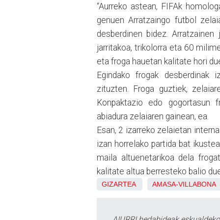
“Aurreko astean, FIFAk homologa
genuen Arratzaingo futbol zelai
desberdinen bidez. Arratzainen j
jarritakoa, trikolorra eta 60 mili
eta froga hauetan kalitate hori due
Egindako frogak desberdinak i
zituzten. Froga guztiek, zelaia
Konpaktazio edo gogortasun fro
abiadura zelaiaren gainean, ea.
Esan, 2 izarreko zelaietan interna
izan horrelako partida bat ikustea
maila altuenetarikoa dela froga
kalitate altua berresteko balio due
GIZARTEA
AMASA-VILLABONA
AIURRI hedabideak eskualdeko n