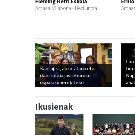
Fleming Herri Eskola
Ernio
Amasa-Villabona
- Hezkuntza
Amasa
Lur
Kantujira, auzo-afaria eta
ber
dantzaldia, asteburuko
Nagu
ospakizunei ekiteko
ahal
Ikusienak