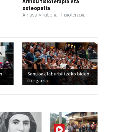
Arindu fisioterapia eta
osteopatia
Amasa-Villabona
- Fisioterapia
n
Santioak laburbiltzeko bideo
ikusgarria