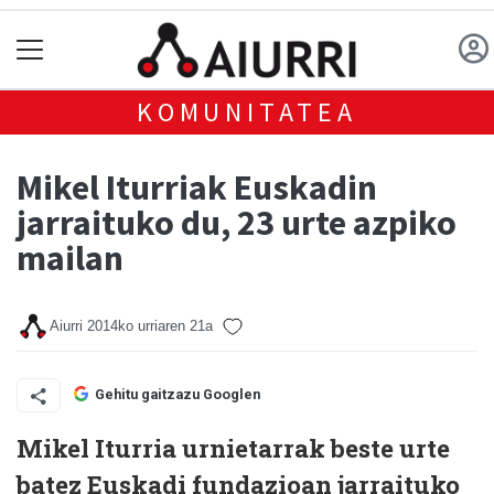
KOMUNITATEA
Mikel Iturriak Euskadin
jarraituko du, 23 urte azpiko
mailan
Aiurri
2014ko urriaren 21a
Gehitu gaitzazu Googlen
Mikel Iturria urnietarrak beste urte
batez Euskadi fundazioan jarraituko