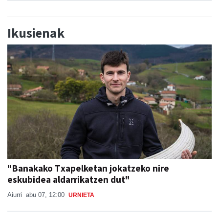
Ikusienak
"Banakako Txapelketan jokatzeko nire
eskubidea aldarrikatzen dut"
Aiurri
abu 07, 12:00
URNIETA