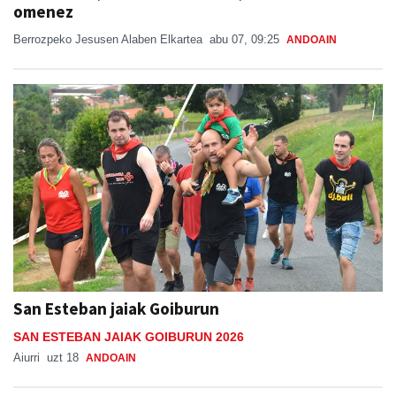
omenez
Berrozpeko Jesusen Alaben Elkartea
abu 07, 09:25
ANDOAIN
San Esteban jaiak Goiburun
SAN ESTEBAN JAIAK GOIBURUN 2026
Aiurri
uzt 18
ANDOAIN