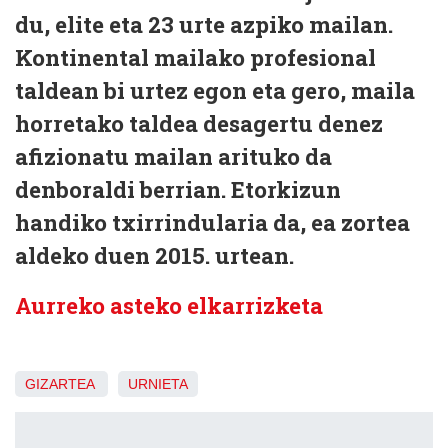
du, elite eta 23 urte azpiko mailan.
Kontinental mailako profesional
taldean bi urtez egon eta gero, maila
horretako taldea desagertu denez
afizionatu mailan arituko da
denboraldi berrian. Etorkizun
handiko txirrindularia da, ea zortea
aldeko duen 2015. urtean.
Aurreko asteko elkarrizketa
GIZARTEA
URNIETA