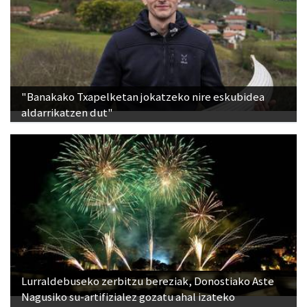
"Banakako Txapelketan jokatzeko nire eskubidea
aldarrikatzen dut"
Lurraldebuseko zerbitzu bereziak, Donostiako Aste
Nagusiko su-artifizialez gozatu ahal izateko