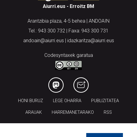
Aiurri.eus - Erroitz BM
Arantzibia plaza, 4-5 behea | ANDOAIN
Tel.: 943 300 732 | Faxa: 943 300 731
andoain@aiurri.eus | idazkaritza@aiurri.eus
Codesyntaxek garatua
HONI BURUZ
LEGE OHARRA
PUBLIZITATEA
ARAUAK
HARREMANETARAKO
RSS