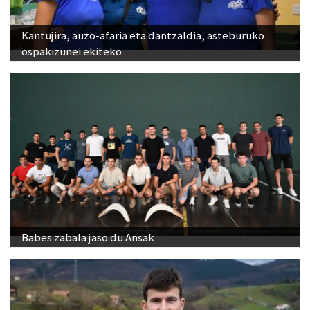
Kantujira, auzo-afaria eta dantzaldia, asteburuko
ospakizunei ekiteko
Babes zabala jaso du Ansak