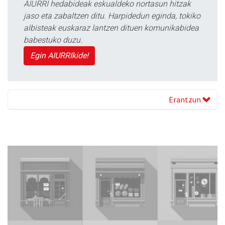
AIURRI hedabideak eskualdeko nortasun hitzak
jaso eta zabaltzen ditu. Harpidedun eginda, tokiko
albisteak euskaraz lantzen dituen komunikabidea
babestuko duzu.
Egin AIURRIkide!
Erantzun