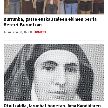
Burrunba, gazte euskaltzaleen ekimen berria
Beterri-Buruntzan
Aiurri
abu 07, 07:00
URNIETA
Otoitzaldia, larunbat honetan, Ama Kandidaren