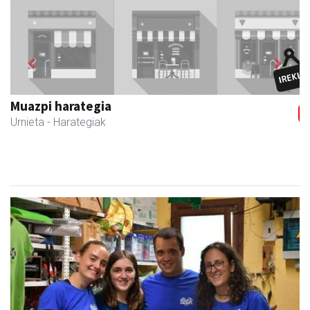
Previous
Next
Muazpi harategia
Urnieta
- Harategiak