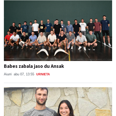
Babes zabala jaso du Ansak
Aiurri
abu 07, 13:55
URNIETA