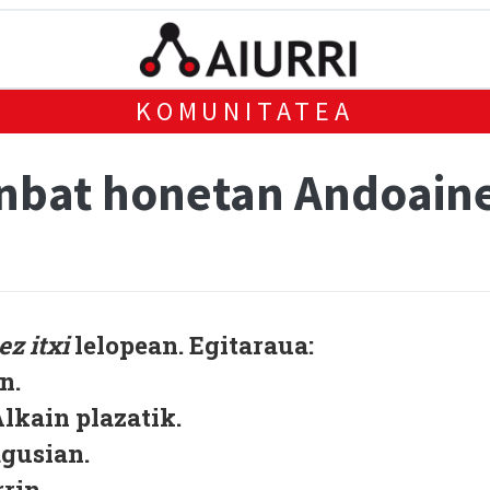
KOMUNITATEA
unbat honetan Andoain
ez itxi
lelopean. Egitaraua:
in.
lkain plazatik.
agusian.
rin.