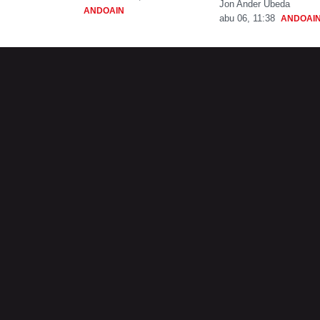
Jon Ander Ubeda
ANDOAIN
abu 06, 11:38
ANDOAI