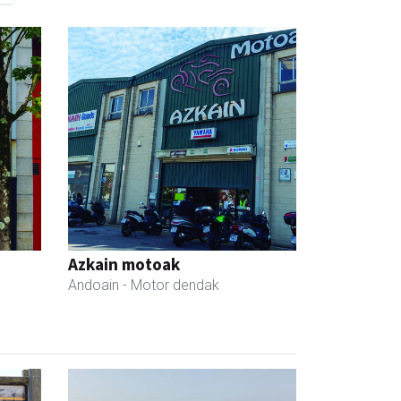
Azkain motoak
Andoain
- Motor dendak