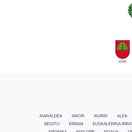
AIARALDEA
AIKOR
AIURRI
ALEA
BEGITU
ERRAN
EUSKALERRIA IRRA
KRONIKA
MAILOPE
NOAUA
O