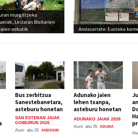
uran murgiltzeko
uerak, Leizaran Bisitarien
earen eskutik
Andazarrate: Eusteko kem
Bus zerbitzua
Adunako jaien
Ju
Sanestebanetara,
lehen txanpa,
an
asteburu honetan
asteburu honetan
Do
H
SAN ESTEBAN JAIAK
ADUNAKO JAIAK 2026
a
pr
GOIBURUN 2026
Aiurri
abu 05
ADUNA
Aiurri
abu 05
ANDOAIN
Aiu