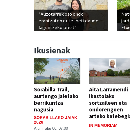
"Auzotarrek oso ondo
Nat
erantzuten dute, beti daude
jard
laguntzeko prest"
Etx
Ikusienak
Sorabilla Trail,
Aita Larramendi
aurtengo jaietako
ikastolako
berrikuntza
sortzaileen eta
nagusia
ondorengoen
arteko katebegi
SORABILLAKO JAIAK
2026
IN MEMORIAM
Aiurri
abu 06, 07:00