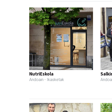
NutriEskola
Salki
Andoain
- Ikasketak
Andoa