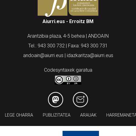
Aiurri.eus - Erroitz BM
Arantzibia plaza, 4-5 behea | ANDOAIN
Tel.: 943 300 732 | Faxa: 943 300 731
andoain@aiurri.eus | idazkaritza@aiurri.eus
Codesyntaxek garatua
LEGE OHARRA
PUBLIZITATEA
ARAUAK
HARREMANET