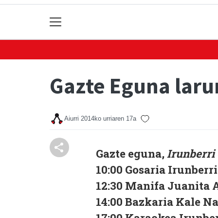
Gazte Eguna lar
Aiurri
2014ko urriaren 17a
Gazte eguna,
Irunberri 
10:00 Gosaria Irunberr
12:30 Manifa Juanita A
14:00 Bazkaria Kale N
17:00 Karaokea Irunber