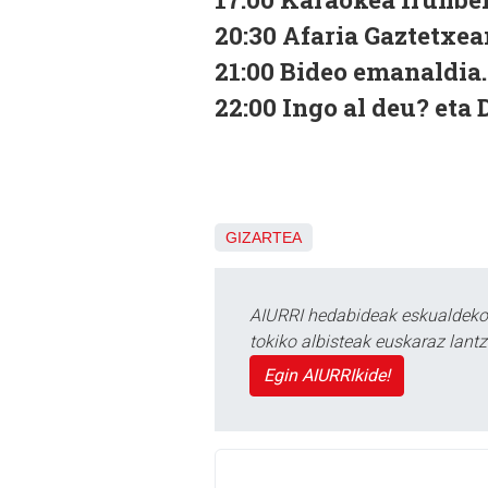
20:30 Afaria Gaztetxea
21:00 Bideo emanaldia.
22:00 Ingo al deu? eta
GIZARTEA
AIURRI hedabideak eskualdeko n
tokiko albisteak euskaraz lan
Egin AIURRIkide!