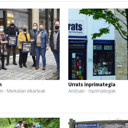
n
Urrats inprimategia
in
- Merkatari elkarteak
Andoain
- Inprimategiak