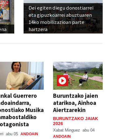
Dei egiten diegu donostiarrei
eta gipuzkoarrei abuztuaren
14ko mobilizazioan parte
ena
hartzera
nkal Guerrero
Buruntzako jaien
doaindarra,
atarikoa, Ainhoa
nostiako Musika
Aiertzarekin
amabostaldiko
BURUNTZAKO JAIAK
otagonista
2026
Xabat Minguez
abu 04
rri
abu 05
ANDOAIN
ANDOAIN