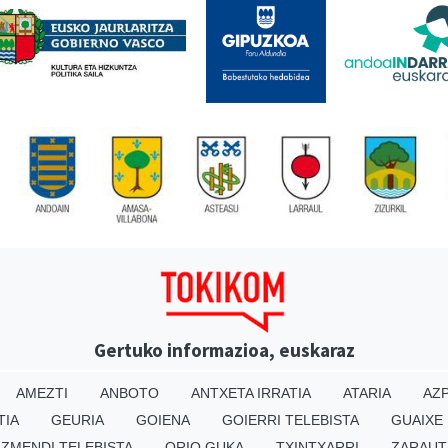
Gertuko informazioa, euskaraz
AMEZTI
ANBOTO
ANTXETA IRRATIA
ATARIA
AZP
TIA
GEURIA
GOIENA
GOIERRI TELEBISTA
GUAIXE
IZMENDI TELEBISTA
ORIO GUKA
TXINTXARRI
ZARAUT