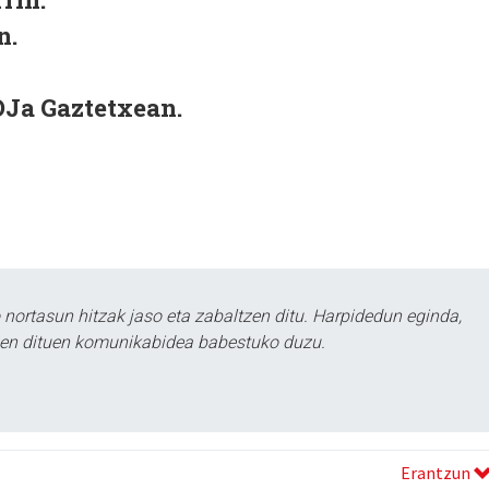
n.
 DJa Gaztetxean.
ortasun hitzak jaso eta zabaltzen ditu. Harpidedun eginda,
tzen dituen komunikabidea babestuko duzu.
Erantzun