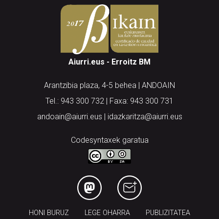
Aiurri.eus - Erroitz BM
Arantzibia plaza, 4-5 behea | ANDOAIN
Tel.: 943 300 732 | Faxa: 943 300 731
andoain@aiurri.eus | idazkaritza@aiurri.eus
Codesyntaxek garatua
HONI BURUZ
LEGE OHARRA
PUBLIZITATEA