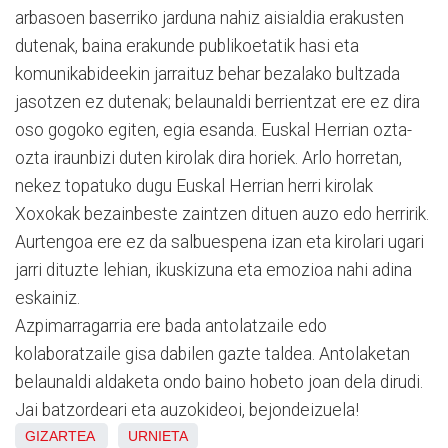
arbasoen baserriko jarduna nahiz aisialdia erakusten
dutenak, baina erakunde publikoetatik hasi eta
komunikabideekin jarraituz behar bezalako bultzada
jasotzen ez dutenak; belaunaldi berrientzat ere ez dira
oso gogoko egiten, egia esanda. Euskal Herrian ozta-
ozta iraunbizi duten kirolak dira horiek. Arlo horretan,
nekez topatuko dugu Euskal Herrian herri kirolak
Xoxokak bezainbeste zaintzen dituen auzo edo herririk.
Aurtengoa ere ez da salbuespena izan eta kirolari ugari
jarri dituzte lehian, ikuskizuna eta emozioa nahi adina
eskainiz.
Azpimarragarria ere bada antolatzaile edo
kolaboratzaile gisa dabilen gazte taldea. Antolaketan
belaunaldi aldaketa ondo baino hobeto joan dela dirudi.
Jai batzordeari eta auzokideoi, bejondeizuela!
GIZARTEA
URNIETA