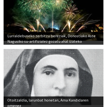
Lurraldebuseko zerbitzu bereziak, Donostiako Aste
Nagusiko su-artifizialez gozatu ahal izateko
Otoitzaldia, larunbat honetan, Ama Kandidaren
omenez