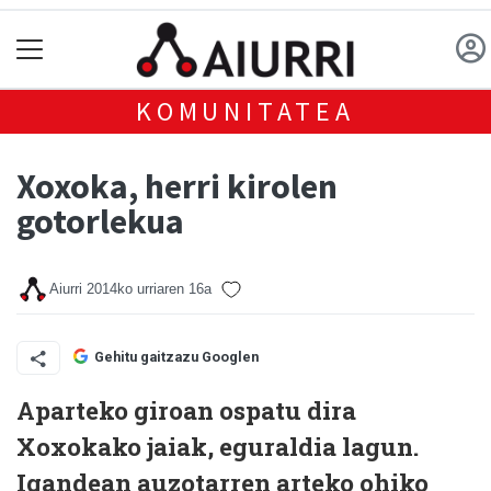
KOMUNITATEA
Xoxoka, herri kirolen
gotorlekua
Aiurri
2014ko urriaren 16a
Gehitu gaitzazu Googlen
Aparteko giroan ospatu dira
Xoxokako jaiak, eguraldia lagun.
Igandean auzotarren arteko ohiko