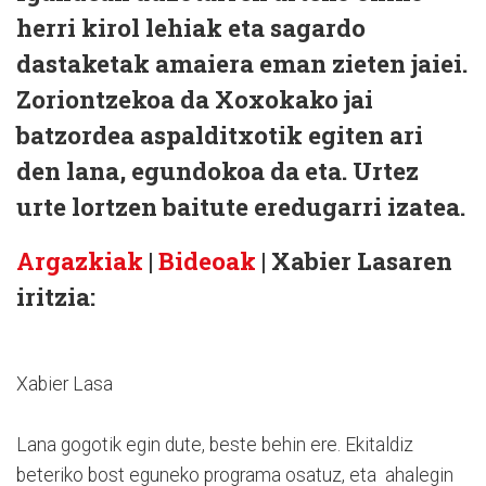
herri kirol lehiak eta sagardo
dastaketak amaiera eman zieten jaiei.
Zoriontzekoa da Xoxokako jai
batzordea aspalditxotik egiten ari
den lana, egundokoa da eta. Urtez
urte lortzen baitute eredugarri izatea.
Argazkiak
|
Bideoak
| Xabier Lasaren
iritzia:
Xabier Lasa
Lana gogotik egin dute, beste behin ere. Ekitaldiz
beteriko bost eguneko programa osatuz, eta ahalegin