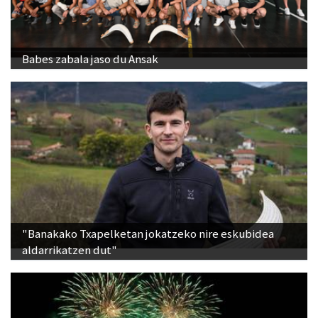
Babes zabala jaso du Ansak
"Banakako Txapelketan jokatzeko nire eskubidea
aldarrikatzen dut"