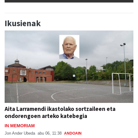
Ikusienak
Aita Larramendi ikastolako sortzaileen eta
ondorengoen arteko katebegia
IN MEMORIAM
Jon Ander Ubeda
abu 06, 11:38
ANDOAIN