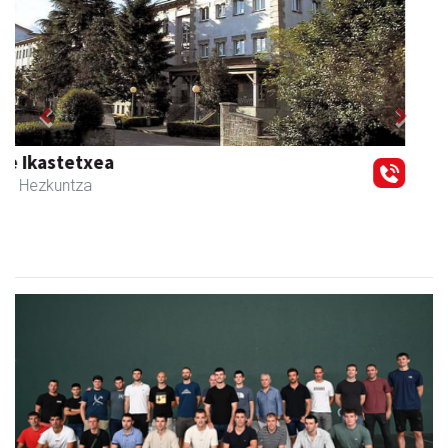
Previous
Next
Itxaspe
Urnieta
- Frutategiak