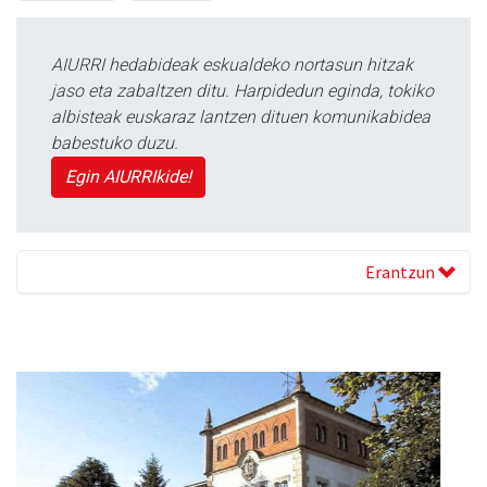
AIURRI hedabideak eskualdeko nortasun hitzak
jaso eta zabaltzen ditu. Harpidedun eginda, tokiko
albisteak euskaraz lantzen dituen komunikabidea
babestuko duzu.
Egin AIURRIkide!
Erantzun