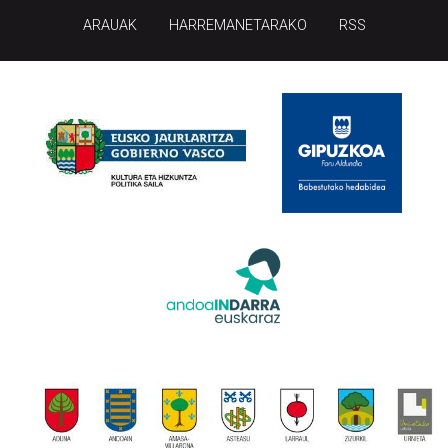
ARAUAK
HARREMANETARAKO
RSS