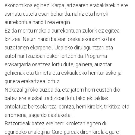
ekonomikoa eginez. Karpa jartzearen erabakiarekin ere
asmatu dutela esan behar da, nahiz eta horrek
aurrekontua handitzea eragin.
Ez da meritu makala aurrekontuan zulorik ez egitea
lortzea. Neurri handi batean oreka ekonomiko hori
auzotarren ekarpenei, Udaleko dirulaguntzari eta
autofinantzazioari esker lortzen da. Programa
erakargarria osatzea lortu dute, gainera, auzotar
gehienak eta Urnieta eta eskualdeko herritar asko jai
gunera erakartzea lortuz.
Nekazal giroko auzoa da, eta jatorri horri eusten dio
batez ere euskal tradizioari lotutako ekitaldiak
antolatuz: bertsolaritza, dantza, herri kirolak, trikitixa eta
erromeria, sagardo dastaketa...
Batzordeak batez ere herri kiroletan egiten du
egundoko ahalegina. Gure-gureak diren kirolak, gure