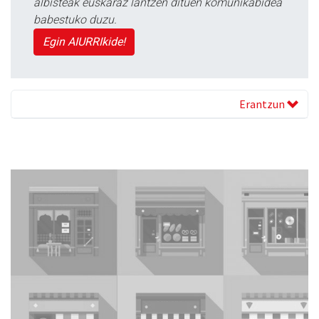
albisteak euskaraz lantzen dituen komunikabidea
babestuko duzu.
Egin AIURRIkide!
Erantzun