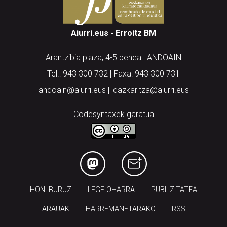
Aiurri.eus - Erroitz BM
Arantzibia plaza, 4-5 behea | ANDOAIN
Tel.: 943 300 732 | Faxa: 943 300 731
andoain@aiurri.eus | idazkaritza@aiurri.eus
Codesyntaxek garatua
HONI BURUZ
LEGE OHARRA
PUBLIZITATEA
ARAUAK
HARREMANETARAKO
RSS