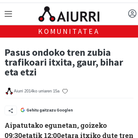
KOMUNITATEA
Pasus ondoko tren zubia
trafikoari itxita, gaur, bihar
eta etzi
Aiurri
2014ko urriaren 15a
Gehitu gaitzazu Googlen
Aipatutako egunetan, goizeko
09:30etatik 12:00etara itxiko dute tren