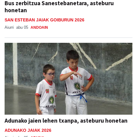
SAN ESTEBAN JAIAK GOIBURUN 2026
Aiurri
abu 05
ANDOAIN
Adunako jaien lehen txanpa, asteburu honetan
ADUNAKO JAIAK 2026
Aiurri
abu 05
ADUNA