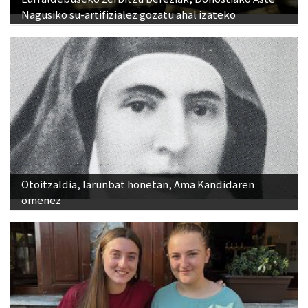
Otoitzaldia, larunbat honetan, Ama Kandidaren
omenez