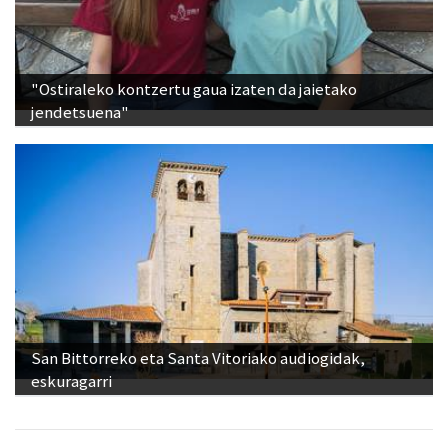
"Ostiraleko kontzertu gaua izaten da jaietako
jendetsuena"
San Bittorreko eta Santa Vitoriako audiogidak,
eskuragarri
Ikusienak