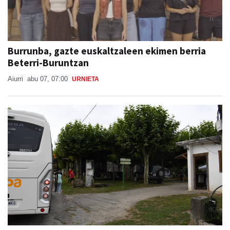
Burrunba, gazte euskaltzaleen ekimen berria
Beterri-Buruntzan
Aiurri
abu 07, 07:00
URNIETA
Bus zerbitzua Sanestebanetara, asteburu
honetan