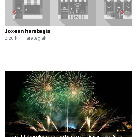
Previous
Next
Zizurkilgo Udala
Zizurkil
- Udaletxeak
Lurraldebuseko zerbitzu bereziak, Donostiako Aste
Nagusiko su-artifizialez gozatu ahal izateko