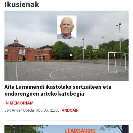
Aita Larramendi ikastolako sortzaileen eta
ondorengoen arteko katebegia
IN MEMORIAM
Jon Ander Ubeda
abu 06, 11:38
ANDOAIN