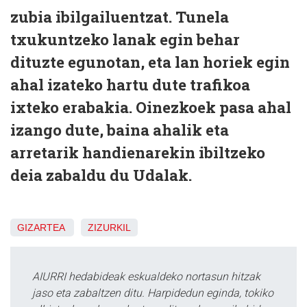
zubia ibilgailuentzat. Tunela
txukuntzeko lanak egin behar
dituzte egunotan, eta lan horiek egin
ahal izateko hartu dute trafikoa
ixteko erabakia. Oinezkoek pasa ahal
izango dute, baina ahalik eta
arretarik handienarekin ibiltzeko
deia zabaldu du Udalak.
GIZARTEA
ZIZURKIL
AIURRI hedabideak eskualdeko nortasun hitzak
jaso eta zabaltzen ditu. Harpidedun eginda, tokiko