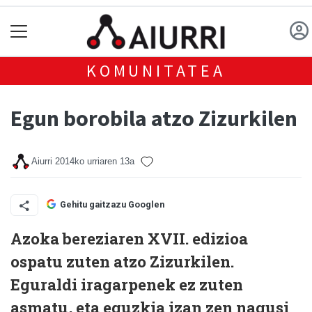
KOMUNITATEA
Egun borobila atzo Zizurkilen
Aiurri
2014ko urriaren 13a
Gehitu gaitzazu Googlen
Azoka bereziaren XVII. edizioa
ospatu zuten atzo Zizurkilen.
Eguraldi iragarpenek ez zuten
asmatu, eta eguzkia izan zen nagusi