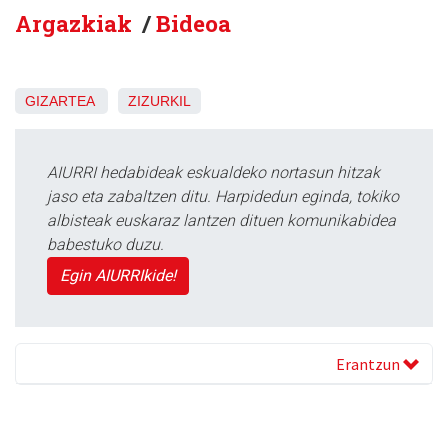
Argazkiak
/
Bideoa
GIZARTEA
ZIZURKIL
AIURRI hedabideak eskualdeko nortasun hitzak
jaso eta zabaltzen ditu. Harpidedun eginda, tokiko
albisteak euskaraz lantzen dituen komunikabidea
babestuko duzu.
Egin AIURRIkide!
Erantzun