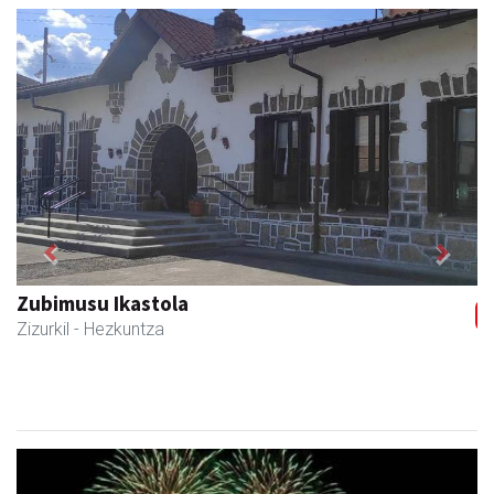
Previous
Next
Zubimusu Ikastola
Zizurkil
- Hezkuntza