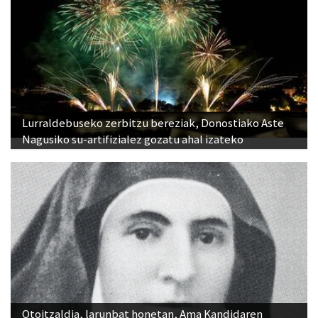
Lurraldebuseko zerbitzu bereziak, Donostiako Aste
Nagusiko su-artifizialez gozatu ahal izateko
Otoitzaldia, larunbat honetan, Ama Kandidaren