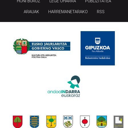
HONI BURUZ
LEGE OHARRA
PUBLIZITATEA
ARAUAK
HARREMANETARAKO
RSS