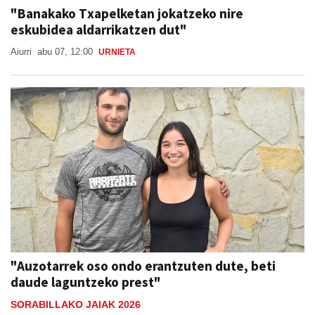
"Banakako Txapelketan jokatzeko nire
eskubidea aldarrikatzen dut"
Aiurri
abu 07, 12:00
URNIETA
"Auzotarrek oso ondo erantzuten dute, beti
daude laguntzeko prest"
SORABILLAKO JAIAK 2026