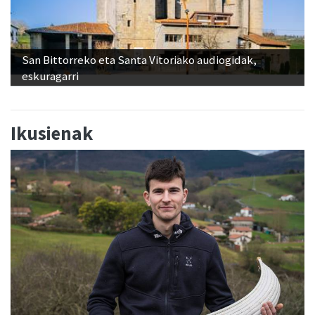
San Bittorreko eta Santa Vitoriako audiogidak,
eskuragarri
Ikusienak