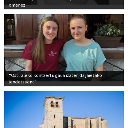
omenez
"Ostiraleko kontzertu gaua izaten da jaietako
jendetsuena"