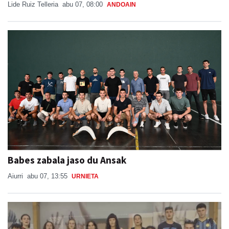
Lide Ruiz Telleria
abu 07, 08:00
ANDOAIN
Babes zabala jaso du Ansak
Aiurri
abu 07, 13:55
URNIETA