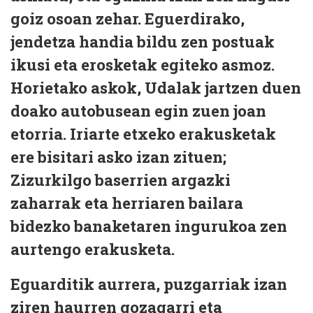
goiz osoan zehar. Eguerdirako,
jendetza handia bildu zen postuak
ikusi eta erosketak egiteko asmoz.
Horietako askok, Udalak jartzen duen
doako autobusean egin zuen joan
etorria. Iriarte etxeko erakusketak
ere bisitari asko izan zituen;
Zizurkilgo baserrien argazki
zaharrak eta herriaren bailara
bidezko banaketaren ingurukoa zen
aurtengo erakusketa.
Eguarditik aurrera, puzgarriak izan
ziren haurren gozagarri eta