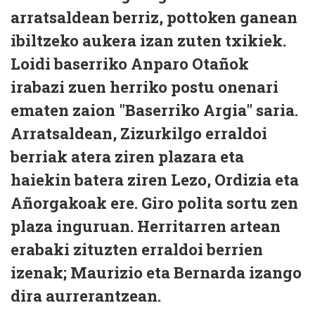
arratsaldean berriz, pottoken ganean
ibiltzeko aukera izan zuten txikiek.
Loidi baserriko Anparo Otañok
irabazi zuen herriko postu onenari
ematen zaion "Baserriko Argia" saria.
Arratsaldean, Zizurkilgo erraldoi
berriak atera ziren plazara eta
haiekin batera ziren Lezo, Ordizia eta
Añorgakoak ere. Giro polita sortu zen
plaza inguruan. Herritarren artean
erabaki zituzten erraldoi berrien
izenak; Maurizio eta Bernarda izango
dira aurrerantzean.