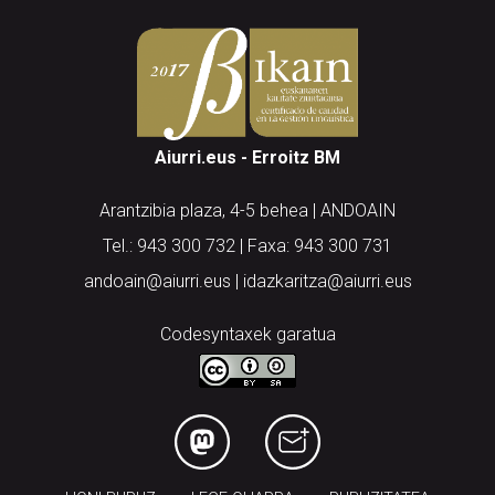
Aiurri.eus - Erroitz BM
Arantzibia plaza, 4-5 behea | ANDOAIN
Tel.: 943 300 732 | Faxa: 943 300 731
andoain@aiurri.eus | idazkaritza@aiurri.eus
Codesyntaxek garatua