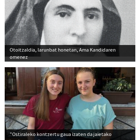
Otoitzaldia, larunbat honetan, Ama Kandidaren
omenez