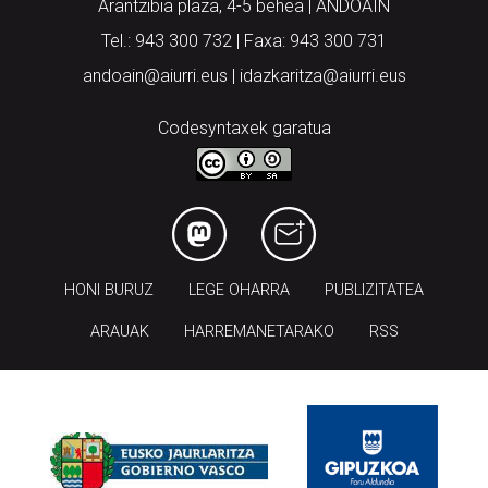
Aiurri.eus - Erroitz BM
Arantzibia plaza, 4-5 behea | ANDOAIN
Tel.: 943 300 732 | Faxa: 943 300 731
andoain@aiurri.eus | idazkaritza@aiurri.eus
Codesyntaxek garatua
HONI BURUZ
LEGE OHARRA
PUBLIZITATEA
ARAUAK
HARREMANETARAKO
RSS