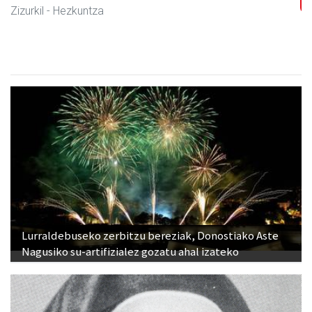
Joxean harategia
Zizurkil
- Harategiak
Lurraldebuseko zerbitzu bereziak, Donostiako Aste
Nagusiko su-artifizialez gozatu ahal izateko