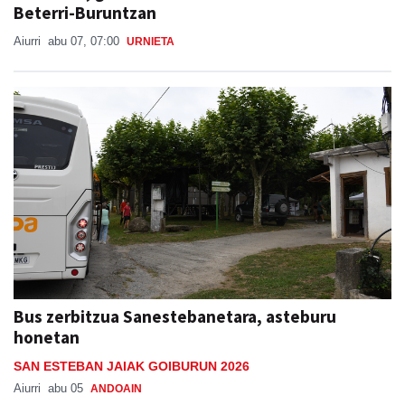
Burrunba, gazte euskaltzaleen ekimen berria
Beterri-Buruntzan
Aiurri
abu 07, 07:00
URNIETA
Bus zerbitzua Sanestebanetara, asteburu
honetan