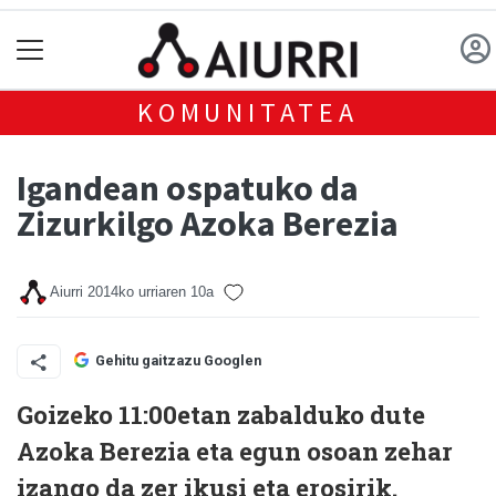
KOMUNITATEA
Igandean ospatuko da
Zizurkilgo Azoka Berezia
Aiurri
2014ko urriaren 10a
Gehitu gaitzazu Googlen
Goizeko 11:00etan zabalduko dute
Azoka Berezia eta egun osoan zehar
izango da zer ikusi eta erosirik.