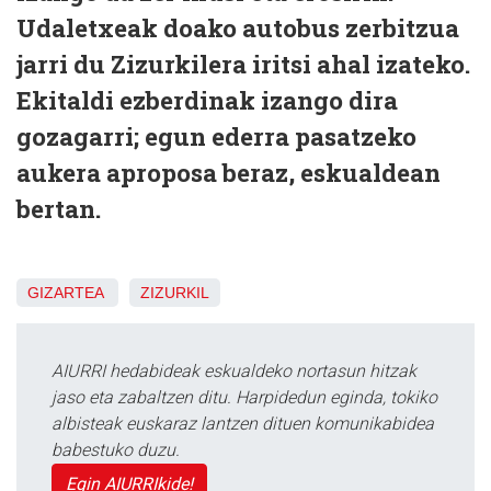
Udaletxeak doako autobus zerbitzua
jarri du Zizurkilera iritsi ahal izateko.
Ekitaldi ezberdinak izango dira
gozagarri; egun ederra pasatzeko
aukera aproposa beraz, eskualdean
bertan.
GIZARTEA
ZIZURKIL
AIURRI hedabideak eskualdeko nortasun hitzak
jaso eta zabaltzen ditu. Harpidedun eginda, tokiko
albisteak euskaraz lantzen dituen komunikabidea
babestuko duzu.
Egin AIURRIkide!