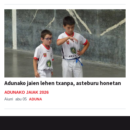
SAN ESTEBAN JAIAK GOIBURUN 2026
Aiurri
abu 05
ANDOAIN
Adunako jaien lehen txanpa, asteburu honetan
ADUNAKO JAIAK 2026
Aiurri
abu 05
ADUNA