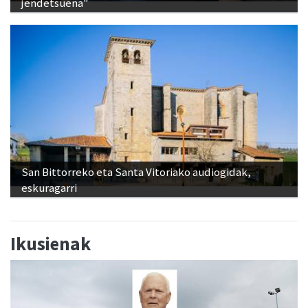
"Ostiraleko kontzertu gaua izaten da jaietako
jendetsuena"
San Bittorreko eta Santa Vitoriako audiogidak,
eskuragarri
Ikusienak