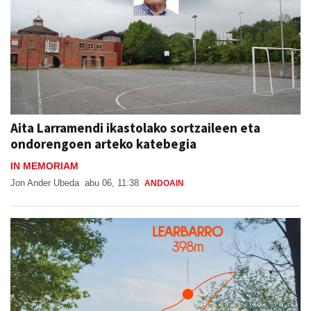
Aita Larramendi ikastolako sortzaileen eta
ondorengoen arteko katebegia
IN MEMORIAM
Jon Ander Ubeda
abu 06, 11:38
ANDOAIN