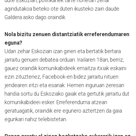
dute Eskozian, politikariek tarte honetan zehar
agindutakoa beteko ote duten ikusteko zain daude.
Galdera asko dago oraindik.
Nola bizitu zenuen distantziatik erreferendumaren
eguna?
Udan zehar Eskozian izan ginen eta bertatik bertara
jarraitu genuen debatea orduan. Irailaren 18an, berriz,
gauez oraindik komunikabideek emaitza itxiak eskaini
ezin zituztenez, Facebook-en bidez jarraitu nituen
jendearen iritzi eta esanak. Hemen inguruan zeresan
handia sortu du Eskoziako gaiak eta gertutik jarraitu dut
komunikabideei esker. Erreferenduma atzean
geratuagatik, oraindik ere egunero aztertzen da gaia
egunkari nahiz telebistetan.