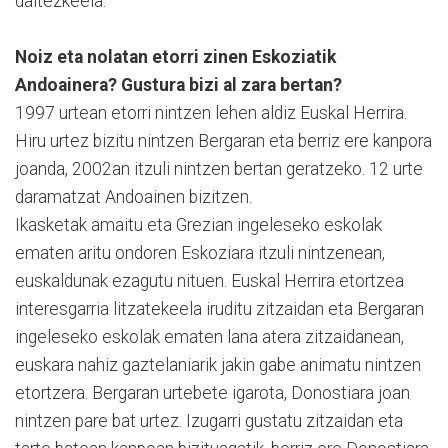
daitezkeela.
Noiz eta nolatan etorri zinen Eskoziatik
Andoainera? Gustura bizi al zara bertan?
1997 urtean etorri nintzen lehen aldiz Euskal Herrira.
Hiru urtez bizitu nintzen Bergaran eta berriz ere kanpora
joanda, 2002an itzuli nintzen bertan geratzeko. 12 urte
daramatzat Andoainen bizitzen.
Ikasketak amaitu eta Grezian ingeleseko eskolak
ematen aritu ondoren Eskoziara itzuli nintzenean,
euskaldunak ezagutu nituen. Euskal Herrira etortzea
interesgarria litzatekeela iruditu zitzaidan eta Bergaran
ingeleseko eskolak ematen lana atera zitzaidanean,
euskara nahiz gaztelaniarik jakin gabe animatu nintzen
etortzera. Bergaran urtebete igarota, Donostiara joan
nintzen pare bat urtez. Izugarri gustatu zitzaidan eta