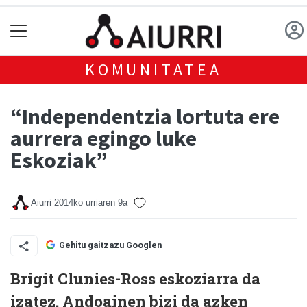
KOMUNITATEA
“Independentzia lortuta ere
aurrera egingo luke
Eskoziak”
Aiurri
2014ko urriaren 9a
Gehitu gaitzazu Googlen
Brigit Clunies-Ross eskoziarra da
izatez. Andoainen bizi da azken