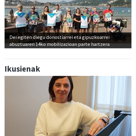
Dei egiten diegu donostiarrei eta gipuzkoarrei
abuztuaren 14ko mobilizazioan parte hartzera
Ikusienak