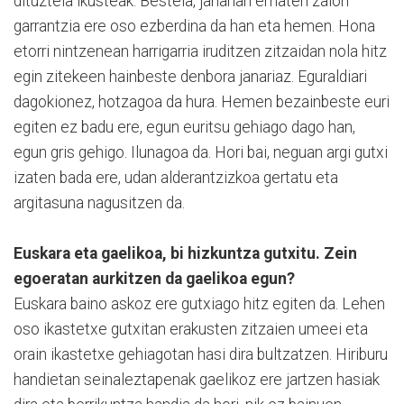
dituztela ikusteak. Bestela, janariari ematen zaion
garrantzia ere oso ezberdina da han eta hemen. Hona
etorri nintzenean harrigarria iruditzen zitzaidan nola hitz
egin zitekeen hainbeste denbora janariaz. Eguraldiari
dagokionez, hotzagoa da hura. Hemen bezainbeste euri
egiten ez badu ere, egun euritsu gehiago dago han,
egun gris gehigo. Ilunagoa da. Hori bai, neguan argi gutxi
izaten bada ere, udan alderantzizkoa gertatu eta
argitasuna nagusitzen da.
Euskara eta gaelikoa, bi hizkuntza gutxitu. Zein
egoeratan aurkitzen da gaelikoa egun?
Euskara baino askoz ere gutxiago hitz egiten da. Lehen
oso ikastetxe gutxitan erakusten zitzaien umeei eta
orain ikastetxe gehiagotan hasi dira bultzatzen. Hiriburu
handietan seinaleztapenak gaelikoz ere jartzen hasiak