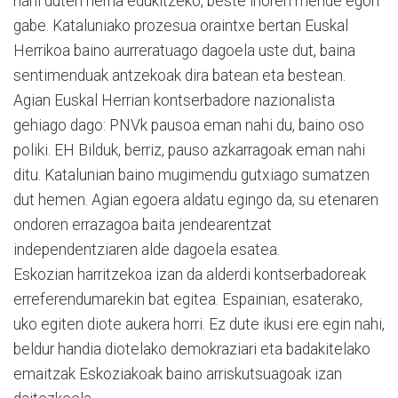
nahi duten herria edukitzeko, beste inoren mende egon
gabe. Kataluniako prozesua oraintxe bertan Euskal
Herrikoa baino aurreratuago dagoela uste dut, baina
sentimenduak antzekoak dira batean eta bestean.
Agian Euskal Herrian kontserbadore nazionalista
gehiago dago: PNVk pausoa eman nahi du, baino oso
poliki. EH Bilduk, berriz, pauso azkarragoak eman nahi
ditu. Katalunian baino mugimendu gutxiago sumatzen
dut hemen. Agian egoera aldatu egingo da, su etenaren
ondoren errazagoa baita jendearentzat
independentziaren alde dagoela esatea.
Eskozian harritzekoa izan da alderdi kontserbadoreak
erreferendumarekin bat egitea. Espainian, esaterako,
uko egiten diote aukera horri. Ez dute ikusi ere egin nahi,
beldur handia diotelako demokraziari eta badakitelako
emaitzak Eskoziakoak baino arriskutsuagoak izan