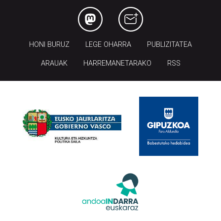
HONI BURUZ
LEGE OHARRA
PUBLIZITATEA
ARAUAK
HARREMANETARAKO
RSS