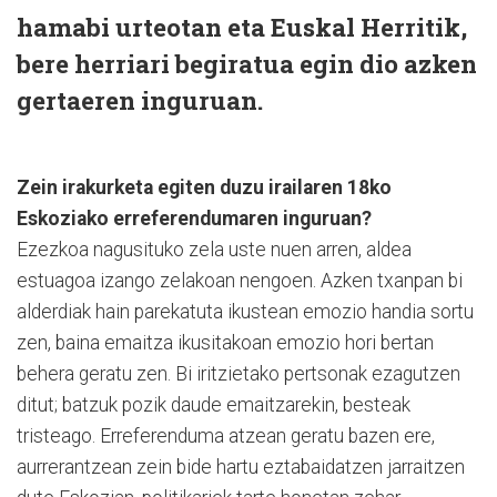
hamabi urteotan eta Euskal Herritik,
bere herriari begiratua egin dio azken
gertaeren inguruan.
Zein irakurketa egiten duzu irailaren 18ko
Eskoziako erreferendumaren inguruan?
Ezezkoa nagusituko zela uste nuen arren, aldea
estuagoa izango zelakoan nengoen. Azken txanpan bi
alderdiak hain parekatuta ikustean emozio handia sortu
zen, baina emaitza ikusitakoan emozio hori bertan
behera geratu zen. Bi iritzietako pertsonak ezagutzen
ditut; batzuk pozik daude emaitzarekin, besteak
tristeago. Erreferenduma atzean geratu bazen ere,
aurrerantzean zein bide hartu eztabaidatzen jarraitzen