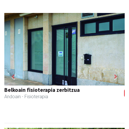
Previous
Next
Belkoain fisioterapia zerbitzua
Andoain
- Fisioterapia