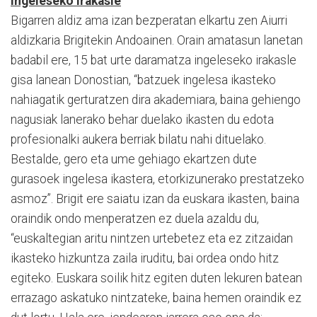
Ingeleseko irakasle
Bigarren aldiz ama izan bezperatan elkartu zen Aiurri
aldizkaria Brigitekin Andoainen. Orain amatasun lanetan
badabil ere, 15 bat urte daramatza ingeleseko irakasle
gisa lanean Donostian, “batzuek ingelesa ikasteko
nahiagatik gerturatzen dira akademiara, baina gehiengo
nagusiak lanerako behar duelako ikasten du edota
profesionalki aukera berriak bilatu nahi dituelako.
Bestalde, gero eta ume gehiago ekartzen dute
gurasoek ingelesa ikastera, etorkizunerako prestatzeko
asmoz”. Brigit ere saiatu izan da euskara ikasten, baina
oraindik ondo menperatzen ez duela azaldu du,
“euskaltegian aritu nintzen urtebetez eta ez zitzaidan
ikasteko hizkuntza zaila iruditu, bai ordea ondo hitz
egiteko. Euskara soilik hitz egiten duten lekuren batean
errazago askatuko nintzateke, baina hemen oraindik ez