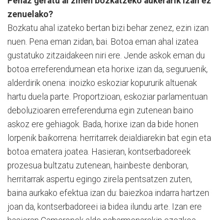
Penaz geratu al zinen bozkatzeko aukerarik izan ez
zenuelako?
Bozkatu ahal izateko bertan bizi behar zenez, ezin izan
nuen. Pena eman zidan, bai. Botoa eman ahal izatea
gustatuko zitzaidakeen niri ere. Jende askok eman du
botoa erreferendumean eta horixe izan da, seguruenik,
alderdirik onena: inoizko eskoziar kopururik altuenak
hartu duela parte. Proportzioan, eskoziar parlamentuan
deboluzioaren erreferenduma egin zutenean baino
askoz ere gehiagok. Bada, horixe izan da bide honen
lorpenik baikorrena: herritarrek deialdiarekin bat egin eta
botoa ematera joatea. Hasieran, kontserbadoreek
prozesua bultzatu zutenean, hainbeste denboran,
herritarrak aspertu egingo zirela pentsatzen zuten,
baina aurkako efektua izan du: baiezkoa indarra hartzen
joan da, kontserbadoreei ia bidea ilundu arte. Izan ere