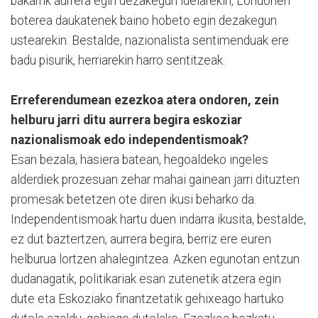
bakarrik aurrera egin dezakegun ideiarekin, Londonen
boterea daukatenek baino hobeto egin dezakegun
ustearekin. Bestalde, nazionalista sentimenduak ere
badu pisurik, herriarekin harro sentitzeak.
Erreferendumean ezezkoa atera ondoren, zein
helburu jarri ditu aurrera begira eskoziar
nazionalismoak edo independentismoak?
Esan bezala, hasiera batean, hegoaldeko ingeles
alderdiek prozesuan zehar mahai gainean jarri dituzten
promesak betetzen ote diren ikusi beharko da.
Independentismoak hartu duen indarra ikusita, bestalde,
ez dut baztertzen, aurrera begira, berriz ere euren
helburua lortzen ahalegintzea. Azken egunotan entzun
dudanagatik, politikariak esan zutenetik atzera egin
dute eta Eskoziako finantzetatik gehixeago hartuko