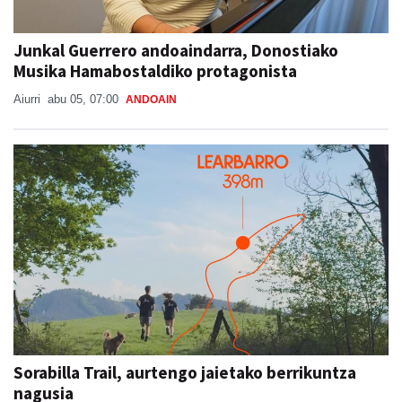
Junkal Guerrero andoaindarra, Donostiako
Musika Hamabostaldiko protagonista
Aiurri
abu 05, 07:00
ANDOAIN
Sorabilla Trail, aurtengo jaietako berrikuntza
nagusia