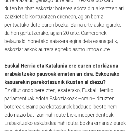
dutela azaldu, gehiago dutelako. Ezezkoa bozkatu
duten hainbat eskoziar boterea edota dirua kentzen ari
zaizkietela konturatzen direnean, agian berriz
pentsatuko dute euren bozka. Baina urte asko igaroko
da hori gertatzerako; agian 20 urte. Cameronek
belaunaldi honetako saiakera egina dela esanagatik,
eskoziar askok aurrera egiteko asmo irmoa dute.
Euskal Herria eta Katalunia ere euren etorkizuna
erabakitzeko pausoak ematen ari dira. Eskoziako
kasuarekin parekotasunik ikusten al diezu?
Ez ditut ondo bereizten, esaterako, Euskal Herriko
parlamentuak edota Eskoziakoak –orain– dituzten
botereak. Baina parekotasunak badaude: beste herri
edo nazio bat izan nahi dute biek, independenteak.
Erabakitzeko eskubidea nahi dute; bozka emanez eurek