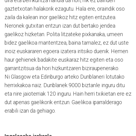
dira eta berrikuntza handia da hori, nik ez bainuen
gaztetxotan halakorik ezagutu. Hala ere, oraindik oso
zaila da kalean inor gaelikoz hitz egiten entzutea.
Neronek gutxitan entzun izan dut bertako jendea
gaelikoz hizketan. Polita litzateke pixkanaka, umeen
bidez gaelikoa mantentzea, baina tamalez, ez dut uste
inoiz euskararen egoera izatera iritsiko duenik. Hemen
haur gehienek badakite euskaraz hitz egiten eta oso
garrantzitsua da hori hizkuntzaren biziraupenerako.
Ni Glasgow eta Edinburgo arteko Dunblaneri lotutako
herrixkakoa naiz. Dunblanek 9000 biztanle inguru ditu
eta nire jaioterriak 120 inguru. Hain herri txikietan ere ez
dut apenas gaelikorik entzun. Gaelikoa iparralderago
erabili izan da gehiago.