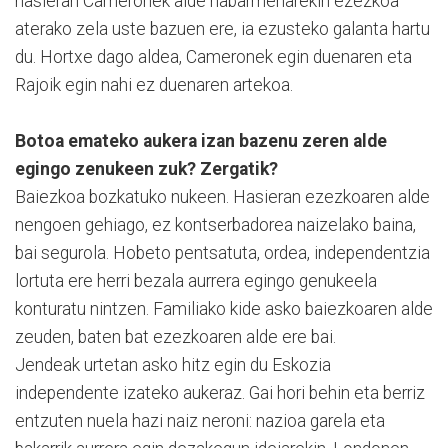
hasieran Cameronek alde nabarmenarekin ezezkoa
aterako zela uste bazuen ere, ia ezusteko galanta hartu
du. Hortxe dago aldea, Cameronek egin duenaren eta
Rajoik egin nahi ez duenaren artekoa.
Botoa emateko aukera izan bazenu zeren alde
egingo zenukeen zuk? Zergatik?
Baiezkoa bozkatuko nukeen. Hasieran ezezkoaren alde
nengoen gehiago, ez kontserbadorea naizelako baina,
bai segurola. Hobeto pentsatuta, ordea, independentzia
lortuta ere herri bezala aurrera egingo genukeela
konturatu nintzen. Familiako kide asko baiezkoaren alde
zeuden, baten bat ezezkoaren alde ere bai.
Jendeak urtetan asko hitz egin du Eskozia
independente izateko aukeraz. Gai hori behin eta berriz
entzuten nuela hazi naiz neroni: nazioa garela eta