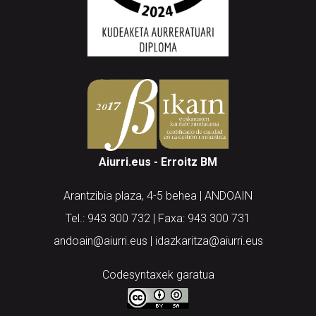
Aiurri.eus - Erroitz BM
Arantzibia plaza, 4-5 behea | ANDOAIN
Tel.: 943 300 732 | Faxa: 943 300 731
andoain@aiurri.eus | idazkaritza@aiurri.eus
Codesyntaxek garatua