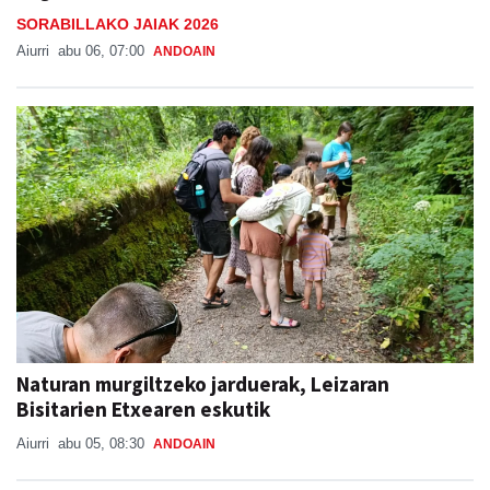
SORABILLAKO JAIAK 2026
Aiurri
abu 06, 07:00
ANDOAIN
Naturan murgiltzeko jarduerak, Leizaran
Bisitarien Etxearen eskutik
Aiurri
abu 05, 08:30
ANDOAIN