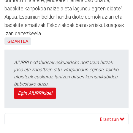
dut lortu. Hala ere, jendearen jarrera oso ona da;
badakite kanpokoa naizela eta lagundu egiten didate”.
Aipua: Espainian beldur handia diote demokraziari eta
badakite emaitzak Eskoziakoak baino arriskutsuagoak
izan daitezkeela.
GIZARTEA
AIURRI hedabideak eskualdeko nortasun hitzak
jaso eta zabaltzen ditu. Harpidedun eginda, tokiko
albisteak euskaraz lantzen dituen komunikabidea
babestuko duzu.
Egin AIURRIkide!
Erantzun