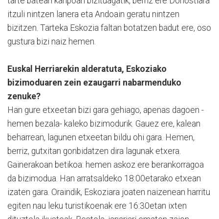
tarte batean kanpoan bizituagatik, berriz ere Donostiara
itzuli nintzen lanera eta Andoain geratu nintzen
bizitzen. Tarteka Eskozia faltan botatzen badut ere, oso
gustura bizi naiz hemen.
Euskal Herriarekin alderatuta, Eskoziako
bizimoduaren zein ezaugarri nabarmenduko
zenuke?
Han gure etxeetan bizi gara gehiago, apenas dagoen -
hemen bezala- kaleko bizimodurik. Gauez ere, kalean
beharrean, lagunen etxeetan bildu ohi gara. Hemen,
berriz, gutxitan gonbidatzen dira lagunak etxera.
Gainerakoan betikoa: hemen askoz ere berankorragoa
da bizimodua. Han arratsaldeko 18:00etarako etxean
izaten gara. Oraindik, Eskoziara joaten naizenean harritu
egiten nau leku turistikoenak ere 16:30etan ixten