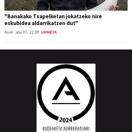
"Banakako Txapelketan jokatzeko nire
eskubidea aldarrikatzen dut"
Aiurri
abu 07, 12:00
URNIETA