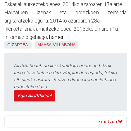
Eskariak aurkezteko epea: 2014ko azaroaren 17a arte.
Hautatuen izenak eta ordezkoen zerrenda
argitaratzeko eguna: 2014ko azaroaren 28a.
Ikerketa lanak amaitzeko epea: 2015eko urriaren 1a.
Informazio gehiago,
hemen
.
GIZARTEA
AMASA-VILLABONA
AIURRI hedabideak eskualdeko nortasun hitzak
jaso eta zabaltzen ditu. Harpidedun eginda, tokiko
albisteak euskaraz lantzen dituen komunikabidea
babestuko duzu.
Egin AIURRIkide!
Erantzun