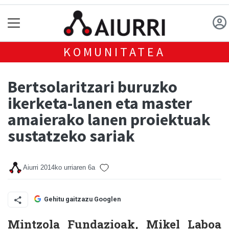
KOMUNITATEA
Bertsolaritzari buruzko
ikerketa-lanen eta master
amaierako lanen proiektuak
sustatzeko sariak
Aiurri
2014ko urriaren 6a
Gehitu gaitzazu Googlen
Mintzola Fundazioak, Mikel Laboa