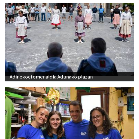
Adinekoei omenaldia Adunako plazan