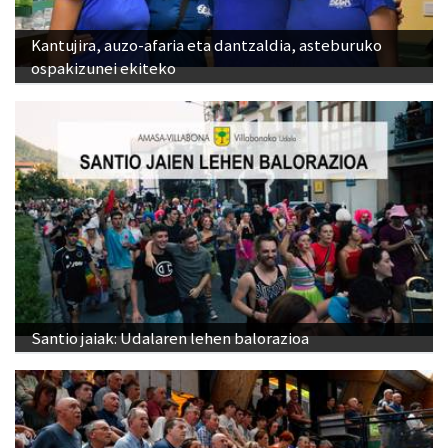
Kantujira, auzo-afaria eta dantzaldia, asteburuko
ospakizunei ekiteko
Santio jaiak: Udalaren lehen balorazioa