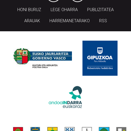
HONI BURUZ
LEGE OHARRA
PUBLIZITATEA
ARAUAK
HARREMANETARAKO
RSS