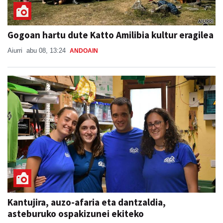
Gogoan hartu dute Katto Amilibia kultur eragilea
Aiurri
abu 08, 13:24
ANDOAIN
Kantujira, auzo-afaria eta dantzaldia,
asteburuko ospakizunei ekiteko