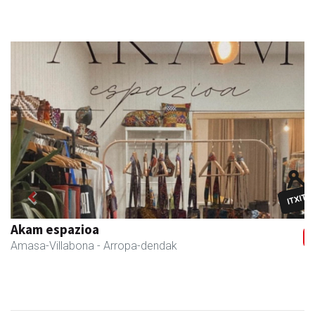
Previous
Next
Akam espazioa
Amasa-Villabona
- Arropa-dendak