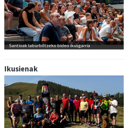
Santioak laburbiltzeko bideo ikusgarria
Ikusienak