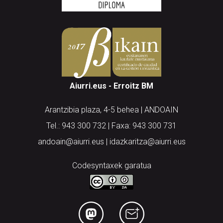
Aiurri.eus - Erroitz BM
Arantzibia plaza, 4-5 behea | ANDOAIN
Tel.: 943 300 732 | Faxa: 943 300 731
andoain@aiurri.eus | idazkaritza@aiurri.eus
Codesyntaxek garatua