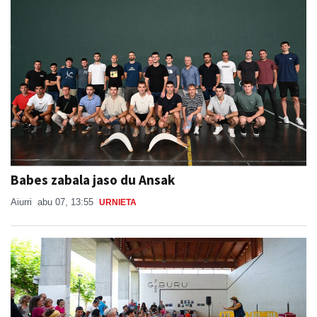
Babes zabala jaso du Ansak
Aiurri
abu 07, 13:55
URNIETA