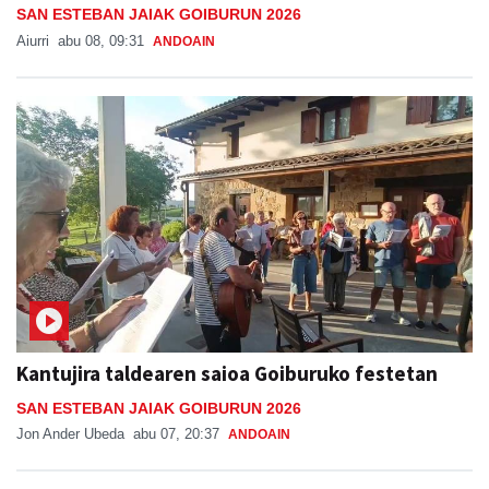
SAN ESTEBAN JAIAK GOIBURUN 2026
Aiurri
abu 08, 09:31
ANDOAIN
Kantujira taldearen saioa Goiburuko festetan
SAN ESTEBAN JAIAK GOIBURUN 2026
Jon Ander Ubeda
abu 07, 20:37
ANDOAIN