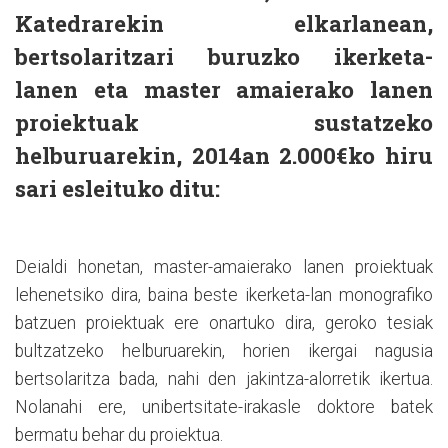
Katedrarekin elkarlanean,
bertsolaritzari buruzko ikerketa-
lanen eta master amaierako lanen
proiektuak sustatzeko
helburuarekin, 2014an 2.000€ko hiru
sari esleituko ditu:
Deialdi honetan, master-amaierako lanen proiektuak
lehenetsiko dira, baina beste ikerketa-lan monografiko
batzuen proiektuak ere onartuko dira, geroko tesiak
bultzatzeko helburuarekin, horien ikergai nagusia
bertsolaritza bada, nahi den jakintza-alorretik ikertua.
Nolanahi ere, unibertsitate-irakasle doktore batek
bermatu behar du proiektua.