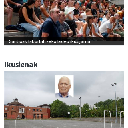
Santioak laburbiltzeko bideo ikusgarria
Ikusienak