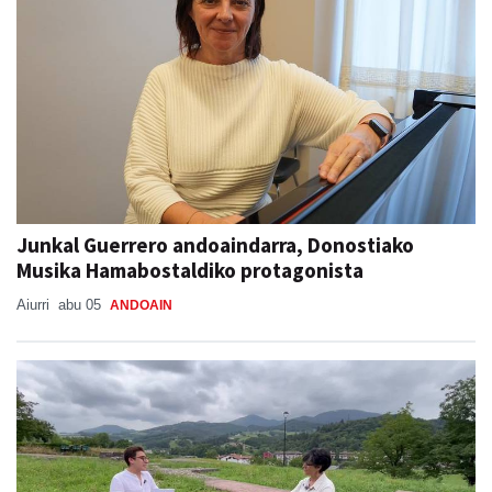
Junkal Guerrero andoaindarra, Donostiako
Musika Hamabostaldiko protagonista
Aiurri
abu 05
ANDOAIN