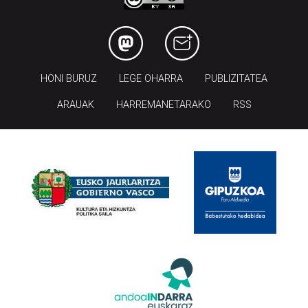
HONI BURUZ
LEGE OHARRA
PUBLIZITATEA
ARAUAK
HARREMANETARAKO
RSS