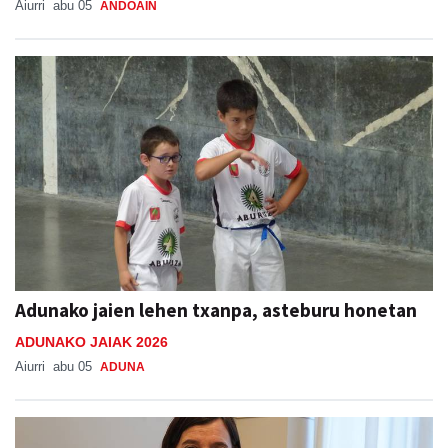
Aiurri
abu 05
ANDOAIN
Adunako jaien lehen txanpa, asteburu honetan
ADUNAKO JAIAK 2026
Aiurri
abu 05
ADUNA