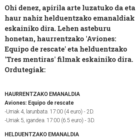
Ohi denez, apirila arte luzatuko da eta
haur nahiz helduentzako emanaldiak
eskainiko dira. Lehen asteburu
honetan, haurrentzako 'Aviones:
Equipo de rescate' eta helduentzako
'Tres mentiras' filmak eskainiko dira.
Ordutegiak:
HAURRENTZAKO EMANALDIA
Aviones: Equipo de rescate
-Urriak 4, larunbata. 17:00 (4 euro) - 2D.
-Urriak 5, igandea. 17:00 (6.5 euro) - 3D.
HELDUENTZAKO EMANALDIA