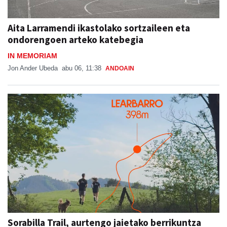
Aita Larramendi ikastolako sortzaileen eta
ondorengoen arteko katebegia
IN MEMORIAM
Jon Ander Ubeda
abu 06, 11:38
ANDOAIN
Sorabilla Trail, aurtengo jaietako berrikuntza