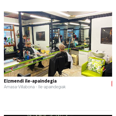
Previous
Next
Eizmendi ile-apaindegia
Amasa-Villabona
- Ile-apaindegiak