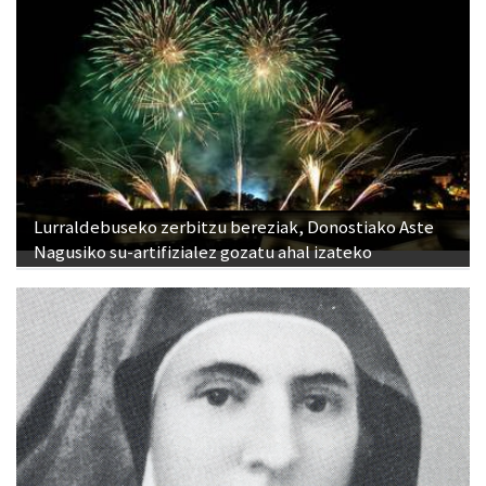
Lurraldebuseko zerbitzu bereziak, Donostiako Aste
Nagusiko su-artifizialez gozatu ahal izateko