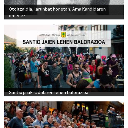
Otoitzaldia, larunbat honetan, Ama Kandidaren
omenez
Santio jaiak: Udalaren lehen balorazioa