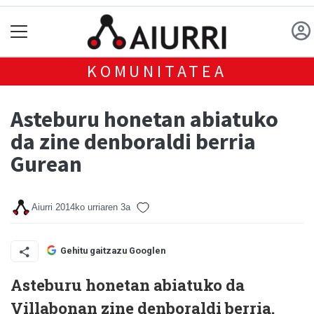
KOMUNITATEA
Asteburu honetan abiatuko
da zine denboraldi berria
Gurean
Aiurri
2014ko urriaren 3a
Gehitu gaitzazu Googlen
Asteburu honetan abiatuko da
Villabonan zine denboraldi berria.