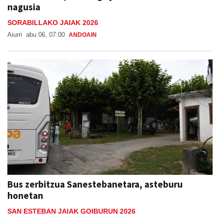
nagusia
SORABILLAKO JAIAK 2026
Aiurri
abu 06, 07:00
ANDOAIN
Bus zerbitzua Sanestebanetara, asteburu
honetan
SAN ESTEBAN JAIAK GOIBURUN 2026