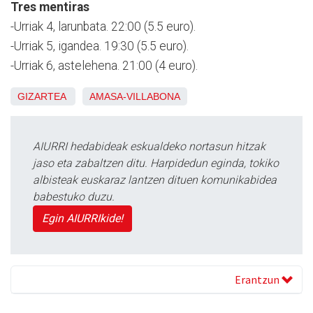
Tres mentiras
-Urriak 4, larunbata. 22:00 (5.5 euro).
-Urriak 5, igandea. 19:30 (5.5 euro).
-Urriak 6, astelehena. 21:00 (4 euro).
GIZARTEA
AMASA-VILLABONA
AIURRI hedabideak eskualdeko nortasun hitzak
jaso eta zabaltzen ditu. Harpidedun eginda, tokiko
albisteak euskaraz lantzen dituen komunikabidea
babestuko duzu.
Egin AIURRIkide!
Erantzun