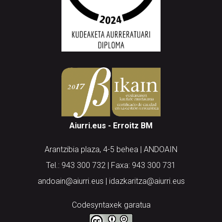
Aiurri.eus - Erroitz BM
Arantzibia plaza, 4-5 behea | ANDOAIN
Tel.: 943 300 732 | Faxa: 943 300 731
andoain@aiurri.eus | idazkaritza@aiurri.eus
Codesyntaxek garatua