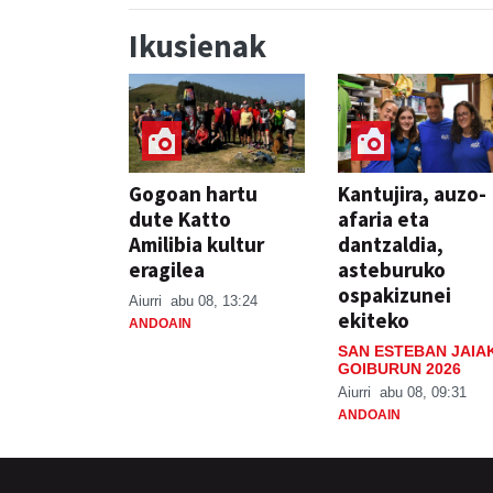
Ikusienak
Gogoan hartu
Kantujira, auzo-
dute Katto
afaria eta
Amilibia kultur
dantzaldia,
eragilea
asteburuko
ospakizunei
Aiurri
abu 08, 13:24
ekiteko
ANDOAIN
SAN ESTEBAN JAIA
GOIBURUN 2026
Aiurri
abu 08, 09:31
ANDOAIN