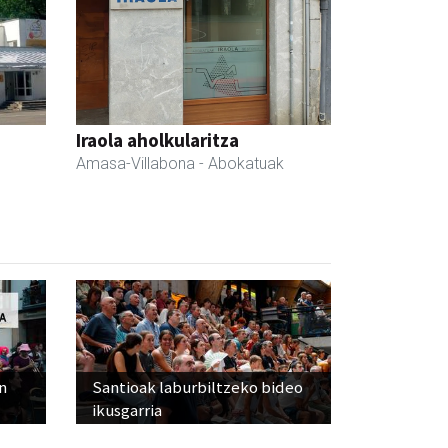
Iraola aholkularitza
Amasa-Villabona
- Abokatuak
n
Santioak laburbiltzeko bideo
ikusgarria