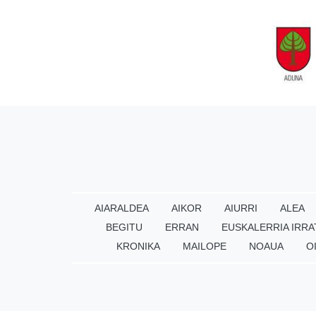
AIARALDEA
AIKOR
AIURRI
ALEA
BEGITU
ERRAN
EUSKALERRIA IRRA
KRONIKA
MAILOPE
NOAUA
O