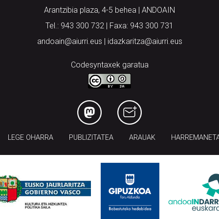
Arantzibia plaza, 4-5 behea | ANDOAIN
Tel.: 943 300 732 | Faxa: 943 300 731
andoain@aiurri.eus | idazkaritza@aiurri.eus
Codesyntaxek garatua
LEGE OHARRA
PUBLIZITATEA
ARAUAK
HARREMANET