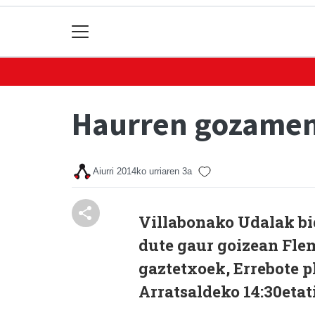
Haurren gozamena
Aiurri
2014ko urriaren 3a
Villabonako Udalak bid
dute gaur goizean Fle
gaztetxoek, Errebote p
Arratsaldeko 14:30etati