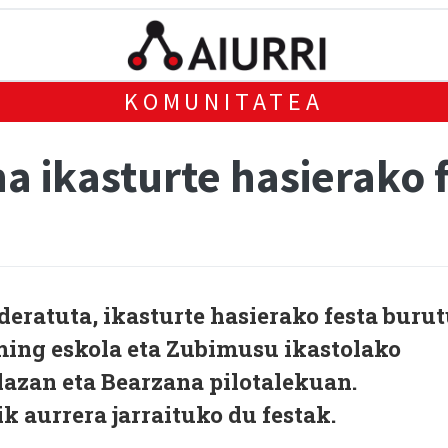
KOMUNITATEA
 ikasturte hasierako 
eratuta, ikasturte hasierako festa buru
ming eskola eta Zubimusu ikastolako
lazan eta Bearzana pilotalekuan.
k aurrera jarraituko du festak.