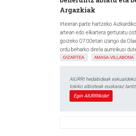
Argazkiak
Irteeran parte hartzeko Aizkardi
artean edo elkartera gerturatu os
goizeko 07:00etan izango da Olaed
ordu beharko direla aurreikusi dut
GIZARTEA
AMASA-VILLABONA
AIURRI hedabideak eskualdeko n
tokiko albisteak euskaraz lan
Egin AIURRIkide!