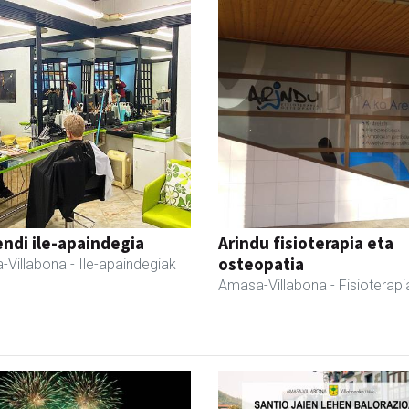
ndi ile-apaindegia
Arindu fisioterapia eta
osteopatia
-Villabona
- Ile-apaindegiak
Amasa-Villabona
- Fisioterapi