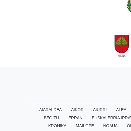
AIARALDEA
AIKOR
AIURRI
ALEA
BEGITU
ERRAN
EUSKALERRIA IRRA
KRONIKA
MAILOPE
NOAUA
O