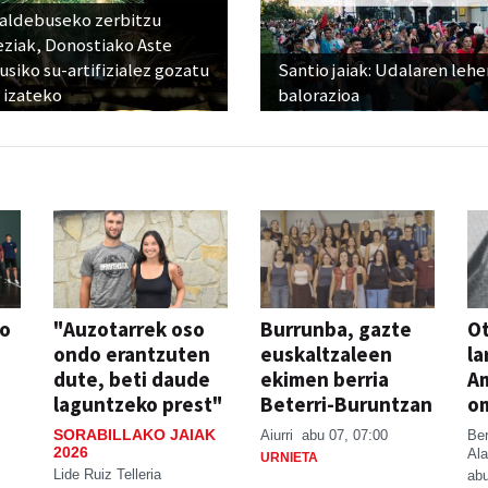
raldebuseko zerbitzu
eziak, Donostiako Aste
siko su-artifizialez gozatu
Santio jaiak: Udalaren lehe
 izateko
balorazioa
so
"Auzotarrek oso
Burrunba, gazte
Ot
ondo erantzuten
euskaltzaleen
la
dute, beti daude
ekimen berria
A
laguntzeko prest"
Beterri-Buruntzan
o
SORABILLAKO JAIAK
Aiurri
abu 07, 07:00
Be
2026
Ala
URNIETA
Lide Ruiz Telleria
abu