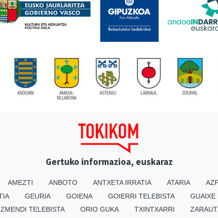
Gertuko informazioa, euskaraz
AMEZTI
ANBOTO
ANTXETA IRRATIA
ATARIA
AZP
TIA
GEURIA
GOIENA
GOIERRI TELEBISTA
GUAIXE
IZMENDI TELEBISTA
ORIO GUKA
TXINTXARRI
ZARAUT