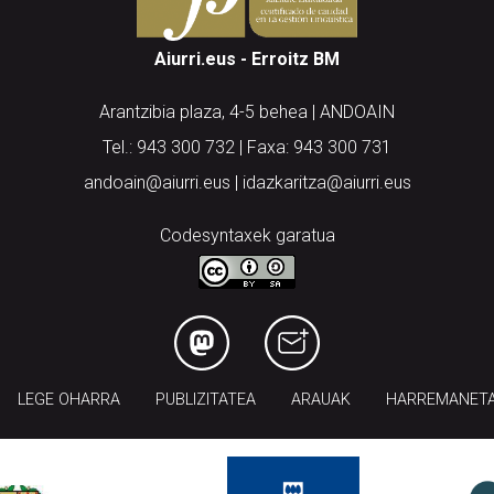
Aiurri.eus - Erroitz BM
Arantzibia plaza, 4-5 behea | ANDOAIN
Tel.: 943 300 732 | Faxa: 943 300 731
andoain@aiurri.eus | idazkaritza@aiurri.eus
Codesyntaxek garatua
LEGE OHARRA
PUBLIZITATEA
ARAUAK
HARREMANET