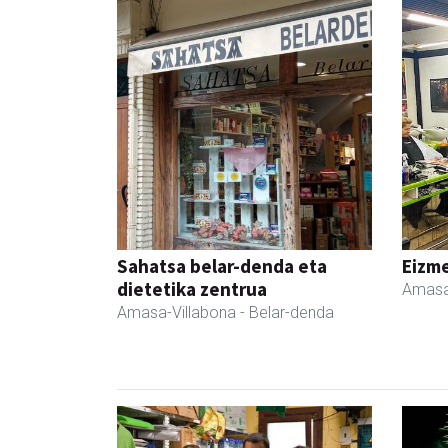
Sahatsa belar-denda eta
Eizme
dietetika zentrua
Amasa
Amasa-Villabona
- Belar-denda