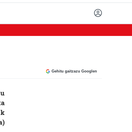
Gehitu gaitzazu Googlen
du
ta
ik
a)