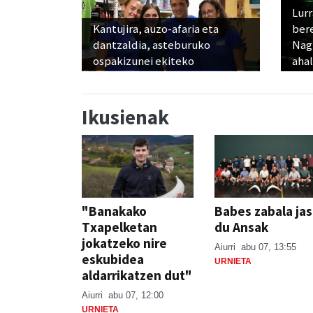
Lur
Kantujira, auzo-afaria eta
ber
dantzaldia, asteburuko
Nagu
ospakizunei ekiteko
ahal
Ikusienak
"Banakako
Babes zabala ja
Txapelketan
du Ansak
jokatzeko nire
Aiurri
abu 07, 13:55
eskubidea
URNIETA
aldarrikatzen dut"
Aiurri
abu 07, 12:00
URNIETA