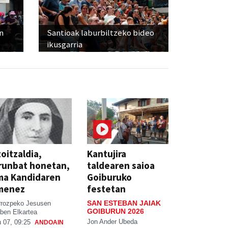
n
Santioak laburbiltzeko bideo
ikusgarria
oitzaldia,
Kantujira
runbat honetan,
taldearen saioa
ma Kandidaren
Goiburuko
menez
festetan
SAN ESTEBAN JAIAK
rrozpeko Jesusen
GOIBURUN 2026
ben Elkartea
Jon Ander Ubeda
 07, 09:25
ANDOAIN