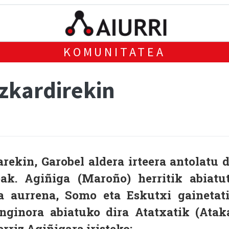
KOMUNITATEA
izkardirekin
rekin, Garobel aldera irteera antolatu 
ak. Agiñiga (Maroño) herritik abiatu
ra aurrena, Somo eta Eskutxi gainetat
nginora abiatuko dira Atatxatik (Atak
rriz Agiñigara iristeko: