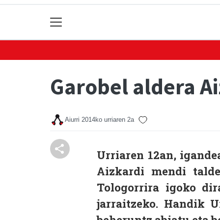
Garobel aldera A
Aiurri
2014ko urriaren 2a
Urriaren 12an, igandea
Aizkardi mendi talde
Tologorrira igoko di
jarraitzeko. Handik U
beheruntz abiatu eta be