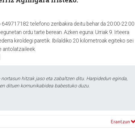
ko 649717182 telefono zenbakira deitu behar da 20:00-22:00
tegunetan ordu tarte berean. Azken eguna: Urriak 9. Irteera
erra kiroldegi paretik. Ibilaldiko 20 kilometroak egiteko sei
e antolatzaileek.
ortasun hitzak jaso eta zabaltzen ditu. Harpidedun eginda,
tzen dituen komunikabidea babestuko duzu.
Erantzun