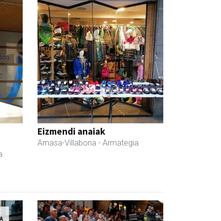
Eizmendi anaiak
Amasa-Villabona
- Armategia
a