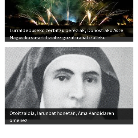
Lurraldebuseko zerbitzu bereziak, Donostiako Aste
Nagusiko su-artifizialez gozatu ahal izateko
Otoitzaldia, larunbat honetan, Ama Kandidaren
omenez