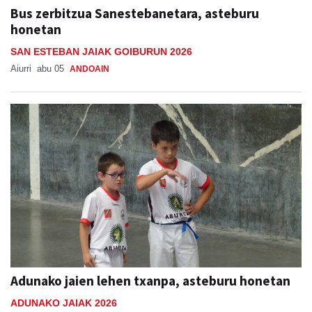
Bus zerbitzua Sanestebanetara, asteburu
honetan
SAN ESTEBAN JAIAK GOIBURUN 2026
Aiurri
abu 05
ANDOAIN
Adunako jaien lehen txanpa, asteburu honetan
ADUNAKO JAIAK 2026