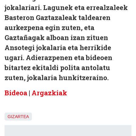
jokalariari. Lagunek eta errealzaleek
Basteron Gaztazaleak taldearen
aurkezpena egin zuten, eta
Gaztañagak alboan izan zituen
Ansotegi jokalaria eta herrikide
ugari. Adierazpenen eta bideoen
bitartez ekitaldi polita antolatu
zuten, jokalaria hunkitzeraino.
Bideoa
|
Argazkiak
GIZARTEA