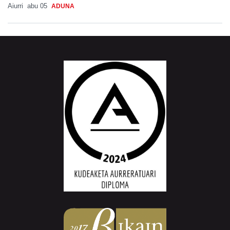
Aiurri
abu 05
ADUNA