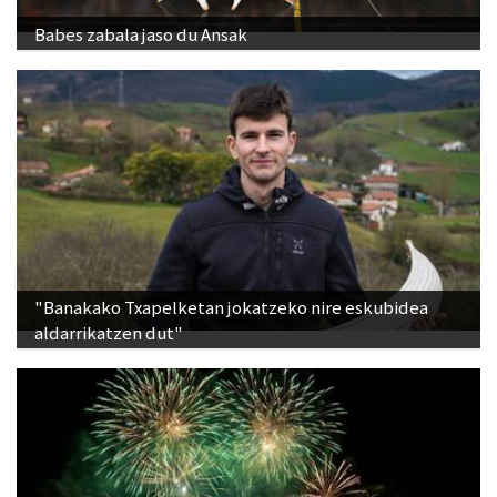
Babes zabala jaso du Ansak
"Banakako Txapelketan jokatzeko nire eskubidea
aldarrikatzen dut"