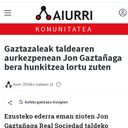
KOMUNITATEA
Gaztazaleak taldearen
aurkezpenean Jon Gaztañaga
bera hunkitzea lortu zuten
Aiurri
2014ko irailaren 11
Gehitu gaitzazu Googlen
Ezusteko ederra eman zioten Jon
Gaztañaga Real Sociedad taldeko