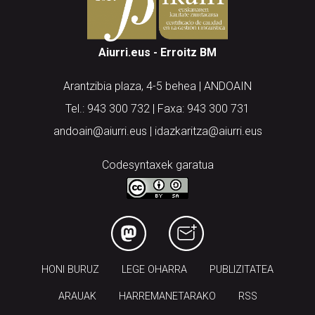
Aiurri.eus - Erroitz BM
Arantzibia plaza, 4-5 behea | ANDOAIN
Tel.: 943 300 732 | Faxa: 943 300 731
andoain@aiurri.eus | idazkaritza@aiurri.eus
Codesyntaxek garatua
HONI BURUZ
LEGE OHARRA
PUBLIZITATEA
ARAUAK
HARREMANETARAKO
RSS