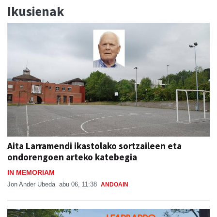
Ikusienak
Aita Larramendi ikastolako sortzaileen eta
ondorengoen arteko katebegia
IN MEMORIAM
Jon Ander Ubeda
abu 06, 11:38
ANDOAIN