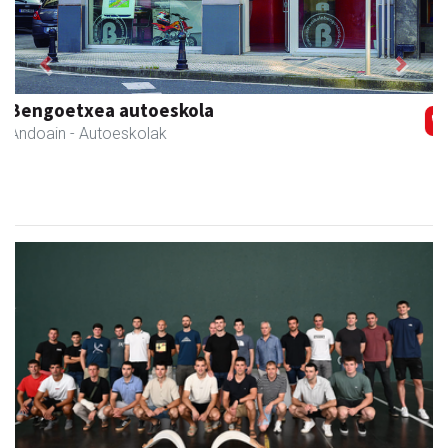
Previous
Next
Kabela
Asteasu
- Gozotegiak