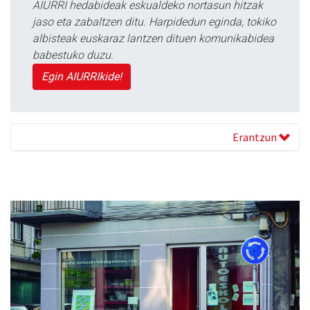
AIURRI hedabideak eskualdeko nortasun hitzak
jaso eta zabaltzen ditu. Harpidedun eginda, tokiko
albisteak euskaraz lantzen dituen komunikabidea
babestuko duzu.
Egin AIURRIkide!
Erantzun