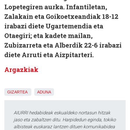
Lopetegiren aurka. Infantiletan,
Zalakain eta Goikoetxeandiak 18-12
irabazi diete Ugartemendia eta
Otaegiri; eta kadete mailan,
Zubizarreta eta Alberdik 22-6 irabazi
diete Arruti eta Aizpitarteri.
Argazkiak
GIZARTEA
ADUNA
AIURRI hedabideak eskualdeko nortasun hitzak
jaso eta zabaltzen ditu. Harpidedun eginda, tokiko
albisteak euskaraz lantzen dituen komunikabidea