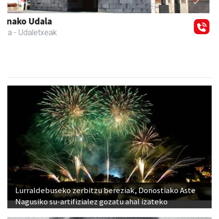
Previous
Next
Zabala bitxitegia
Andoain
- Bitxitegiak
Lurraldebuseko zerbitzu bereziak, Donostiako Aste
Nagusiko su-artifizialez gozatu ahal izateko