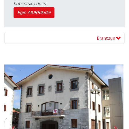
babestuko duzu.
Egin AIURRIkide!
Erantzun