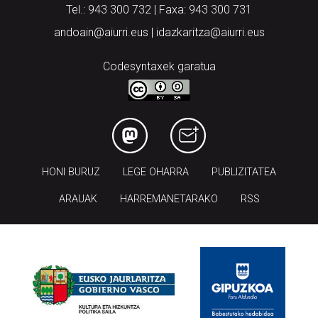
Tel.: 943 300 732 | Faxa: 943 300 731
andoain@aiurri.eus | idazkaritza@aiurri.eus
Codesyntaxek garatua
HONI BURUZ
LEGE OHARRA
PUBLIZITATEA
ARAUAK
HARREMANETARAKO
RSS