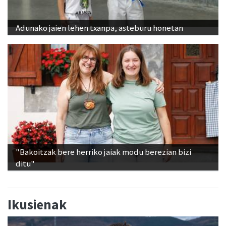
Adunako jaien lehen txanpa, asteburu honetan
"Bakoitzak bere herriko jaiak modu berezian bizi
ditu"
Ikusienak