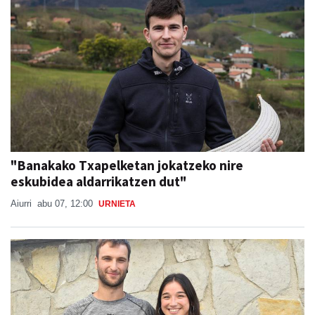
"Banakako Txapelketan jokatzeko nire
eskubidea aldarrikatzen dut"
Aiurri
abu 07, 12:00
URNIETA