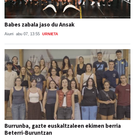
Babes zabala jaso du Ansak
Aiurri
abu 07, 13:55
URNIETA
Burrunba, gazte euskaltzaleen ekimen berria
Beterri-Buruntzan