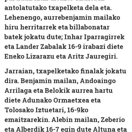
antolatutako txapelketa dela eta.
Lehenengo, aurrebenjamin mailako
hiru herritarrek eta billabonatar
batek jokatu dute; Inhar Iparragirrek
eta Lander Zabalak 16-9 irabazi diete
Eneko Lizarazu eta Aritz Jauregiri.
Jarraian, txapelketako finalak jokatu
dira. Benjamin mailan, Andoaingo
Arrilaga eta Belokik aurrea hartu
diete Adunako Ormaetxea eta
Tolosako Iztuetari, 16-9ko
emaitzarekin. Alebin mailan, Zeberio
eta Alberdik 16-7 egin dute Altuna eta