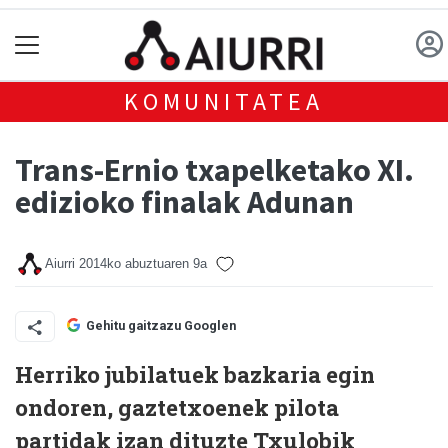
KOMUNITATEA
Trans-Ernio txapelketako XI.
edizioko finalak Adunan
Aiurri
2014ko abuztuaren 9a
Gehitu gaitzazu Googlen
Herriko jubilatuek bazkaria egin
ondoren, gaztetxoenek pilota
partidak izan dituzte Txulobik