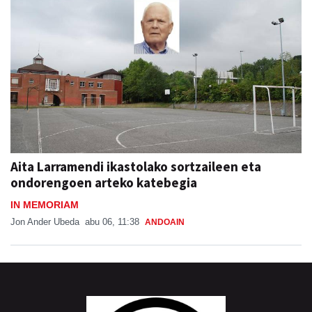
Aita Larramendi ikastolako sortzaileen eta
ondorengoen arteko katebegia
IN MEMORIAM
Jon Ander Ubeda
abu 06, 11:38
ANDOAIN