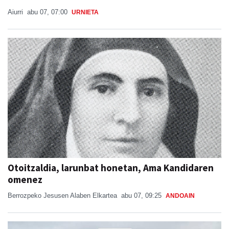
Aiurri
abu 07, 07:00
URNIETA
Otoitzaldia, larunbat honetan, Ama Kandidaren
omenez
Berrozpeko Jesusen Alaben Elkartea
abu 07, 09:25
ANDOAIN