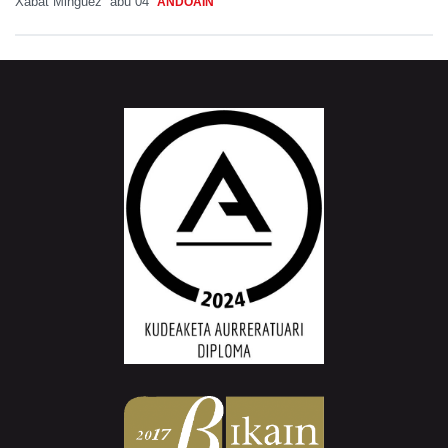
Xabat Minguez
abu 04
ANDOAIN