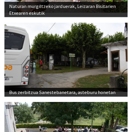
Naturan murgiltzeko jarduerak, Leizaran Bisitarien
Etxearen eskutik
Bus zerbitzua Sanestebanetara, asteburu honetan