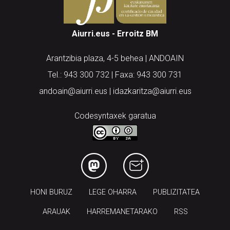
Aiurri.eus - Erroitz BM
Arantzibia plaza, 4-5 behea | ANDOAIN
Tel.: 943 300 732 | Faxa: 943 300 731
andoain@aiurri.eus | idazkaritza@aiurri.eus
Codesyntaxek garatua
HONI BURUZ
LEGE OHARRA
PUBLIZITATEA
ARAUAK
HARREMANETARAKO
RSS