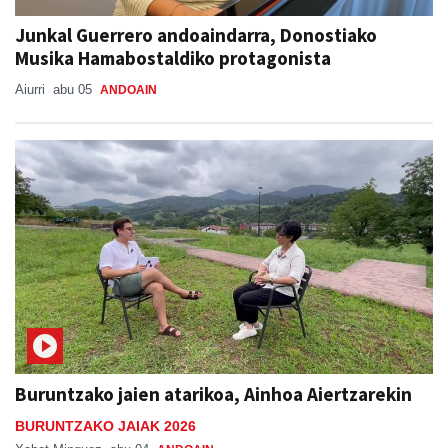
Junkal Guerrero andoaindarra, Donostiako
Musika Hamabostaldiko protagonista
Aiurri
abu 05
ANDOAIN
Buruntzako jaien atarikoa, Ainhoa Aiertzarekin
BURUNTZAKO JAIAK 2026