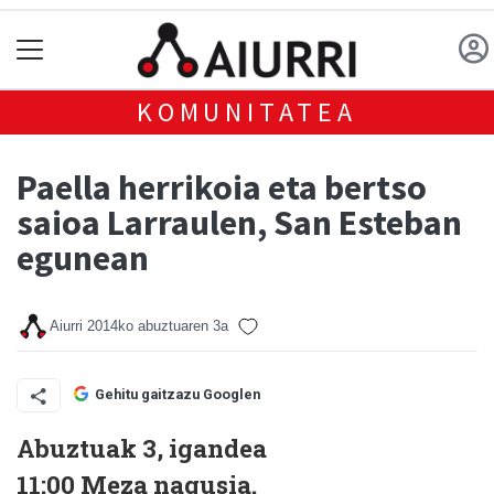
KOMUNITATEA
Paella herrikoia eta bertso
saioa Larraulen, San Esteban
egunean
Aiurri
2014ko abuztuaren 3a
Gehitu gaitzazu Googlen
Abuztuak 3, igandea
11:00 Meza nagusia.