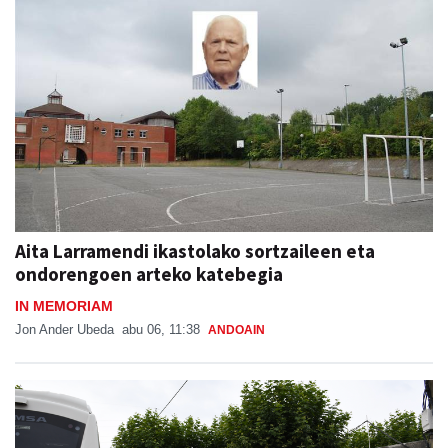
Aita Larramendi ikastolako sortzaileen eta
ondorengoen arteko katebegia
IN MEMORIAM
Jon Ander Ubeda
abu 06, 11:38
ANDOAIN