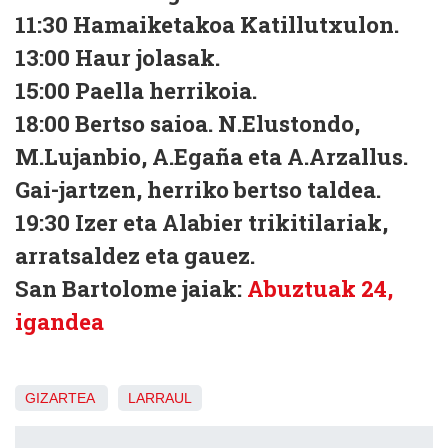
11:30 Hamaiketakoa Katillutxulon.
13:00 Haur jolasak.
15:00 Paella herrikoia.
18:00 Bertso saioa. N.Elustondo,
M.Lujanbio, A.Egaña eta A.Arzallus.
Gai-jartzen, herriko bertso taldea.
19:30 Izer eta Alabier trikitilariak,
arratsaldez eta gauez.
San Bartolome jaiak:
Abuztuak 24,
igandea
GIZARTEA
LARRAUL