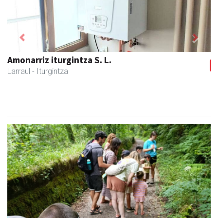
Previous
Next
Larraulgo herri ostatua
Larraul
- Jatetxeak