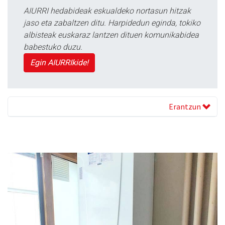
AIURRI hedabideak eskualdeko nortasun hitzak
jaso eta zabaltzen ditu. Harpidedun eginda, tokiko
albisteak euskaraz lantzen dituen komunikabidea
babestuko duzu.
Egin AIURRIkide!
Erantzun