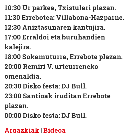
10:30 Ur parkea, Txistulari plazan.
11:30 Errebotea: Villabona-Hazparne.
12:30 Aniztasunaren kantujira.
17:00 Erraldoi eta buruhandien
kalejira.
18:00 Sokamuturra, Errebote plazan.
20:00 Remiri V. urteurreneko
omenaldia.
20:30 Disko festa: DJ Bull.
23:00 Santioak iruditan Errebote
plazan.
00:00 Disko festa: DJ Bull.
Argazkiak
|
Bideoa