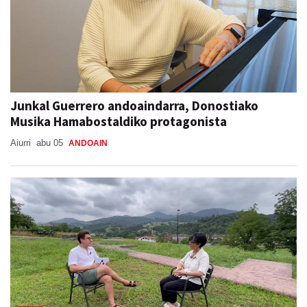
Junkal Guerrero andoaindarra, Donostiako
Musika Hamabostaldiko protagonista
Aiurri
abu 05
ANDOAIN