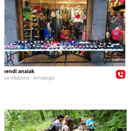
Previous
Next
Iraola aholkularitza
Amasa-Villabona
- Abokatuak