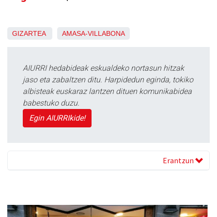
GIZARTEA
AMASA-VILLABONA
AIURRI hedabideak eskualdeko nortasun hitzak
jaso eta zabaltzen ditu. Harpidedun eginda, tokiko
albisteak euskaraz lantzen dituen komunikabidea
babestuko duzu.
Egin AIURRIkide!
Erantzun