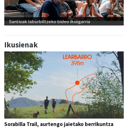
Santioak laburbiltzeko bideo ikusgarria
Ikusienak
Sorabilla Trail, aurtengo jaietako berrikuntza