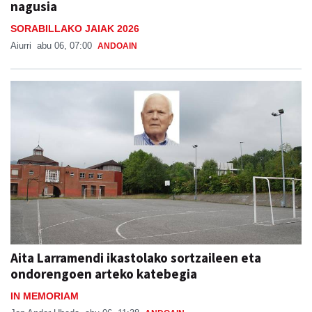
nagusia
SORABILLAKO JAIAK 2026
Aiurri
abu 06, 07:00
ANDOAIN
Aita Larramendi ikastolako sortzaileen eta
ondorengoen arteko katebegia
IN MEMORIAM