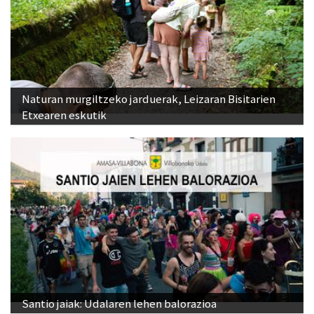
Naturan murgiltzeko jarduerak, Leizaran Bisitarien
Etxearen eskutik
Santio jaiak: Udalaren lehen balorazioa