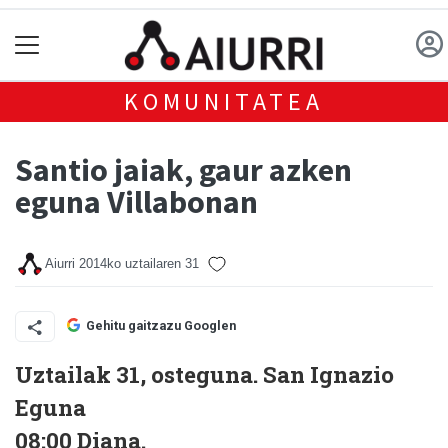
KOMUNITATEA
Santio jaiak, gaur azken
eguna Villabonan
Aiurri
2014ko uztailaren 31
Gehitu gaitzazu Googlen
Uztailak 31, osteguna. San Ignazio
Eguna
08:00 Diana.