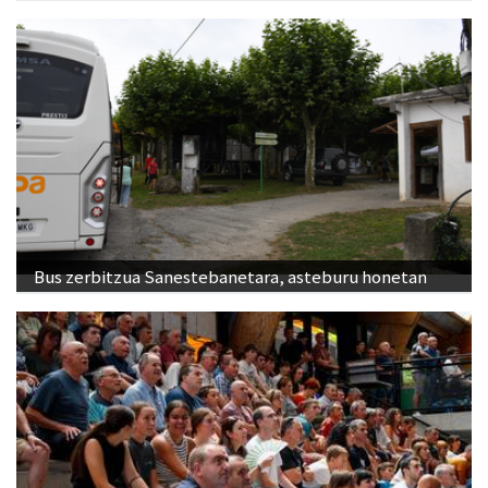
Bus zerbitzua Sanestebanetara, asteburu honetan