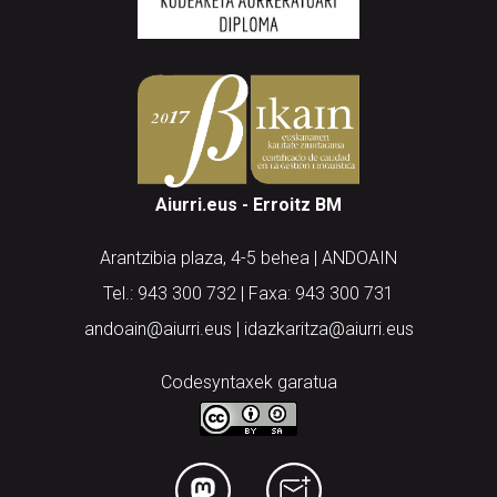
Aiurri.eus - Erroitz BM
Arantzibia plaza, 4-5 behea | ANDOAIN
Tel.: 943 300 732 | Faxa: 943 300 731
andoain@aiurri.eus | idazkaritza@aiurri.eus
Codesyntaxek garatua