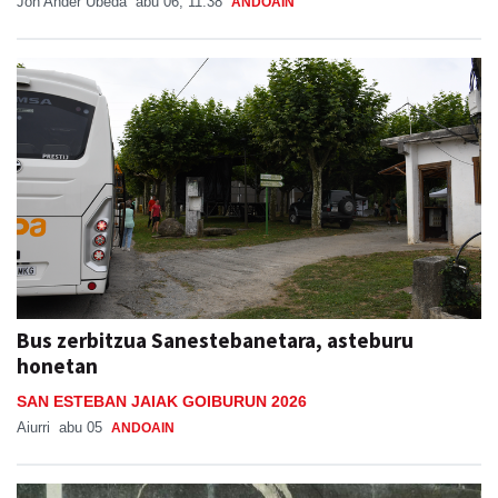
Jon Ander Ubeda
abu 06, 11:38
ANDOAIN
Bus zerbitzua Sanestebanetara, asteburu
honetan
SAN ESTEBAN JAIAK GOIBURUN 2026
Aiurri
abu 05
ANDOAIN