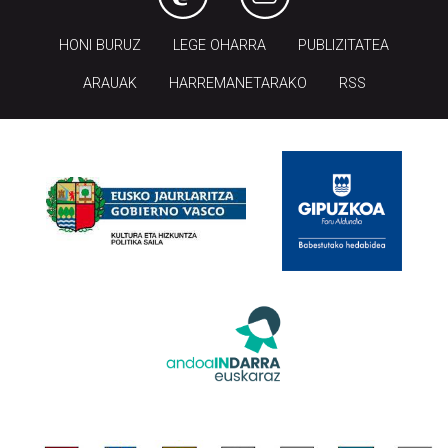
HONI BURUZ
LEGE OHARRA
PUBLIZITATEA
ARAUAK
HARREMANETARAKO
RSS