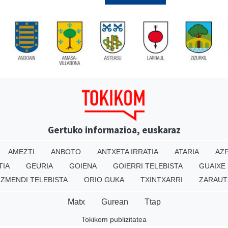
Gertuko informazioa, euskaraz
AMEZTI
ANBOTO
ANTXETA IRRATIA
ATARIA
AZP
TIA
GEURIA
GOIENA
GOIERRI TELEBISTA
GUAIXE
IZMENDI TELEBISTA
ORIO GUKA
TXINTXARRI
ZARAUT
Matx
Gurean
Ttap
Tokikom publizitatea