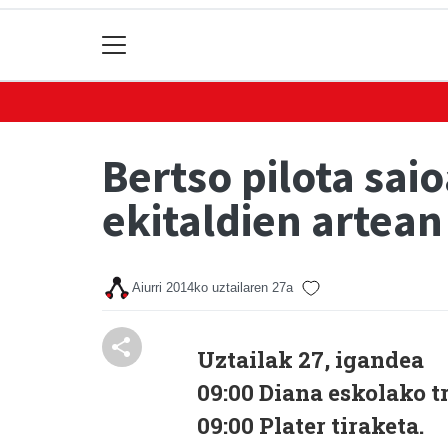
Bertso pilota sai
ekitaldien artean
Aiurri
2014ko uztailaren 27a
Uztailak 27, igandea
09:00 Diana eskolako tr
09:00 Plater tiraketa.