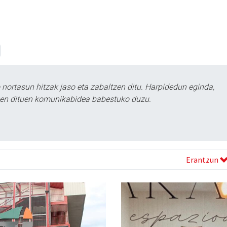
ortasun hitzak jaso eta zabaltzen ditu. Harpidedun eginda,
tzen dituen komunikabidea babestuko duzu.
Erantzun