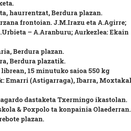
keta.
ta, haurrentzat, Berdura plazan.
arzana frontoian. J.M.Irazu eta A.Agirre;
 X.Urbieta – A.Aranburu; Aurkezlea: Ekain
ria, Berdura plazan.
ra, Berdura plazatik.
u librean, 15 minutuko saioa 550 kg
k: Emarri (Astigarraga), Ibarra, Moxtaka
 sagardo dastaketa Txermingo ikastolan.
skola & Poxpolo ta konpainia Olaederran.
rebote plazan.