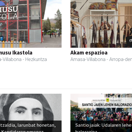
usu Ikastola
Akam espazioa
-Villabona
- Hezkuntza
Amasa-Villabona
- Arropa-de
tzaldia, larunbat honetan,
Santio jaiak: Udalaren lehe
 Kandidaren omenez
balorazioa