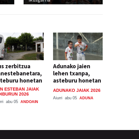
s zerbitzua
Adunako jaien
anestebanetara,
lehen txanpa,
steburu honetan
asteburu honetan
N ESTEBAN JAIAK
ADUNAKO JAIAK 2026
IBURUN 2026
Aiurri
abu 05
ADUNA
rri
abu 05
ANDOAIN