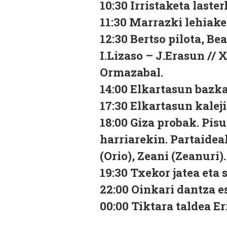
10:30 Irristaketa laster
11:30 Marrazki lehiake
12:30 Bertso pilota, Be
I.Lizaso – J.Erasun //
Ormazabal.
14:00 Elkartasun bazka
17:30 Elkartasun kaleji
18:00 Giza probak. Pis
harriarekin. Partaidea
(Orio), Zeani (Zeanuri).
19:30 Txekor jatea eta
22:00 Oinkari dantza e
00:00 Tiktara taldea Er