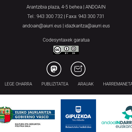
Arantzibia plaza, 4-5 behea | ANDOAIN
Tel.: 943 300 732 | Faxa: 943 300 731
andoain@aiurri.eus | idazkaritza@aiurri.eus
Codesyntaxek garatua
LEGE OHARRA
PUBLIZITATEA
ARAUAK
HARREMANET