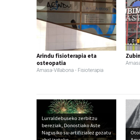
Arindu fisioterapia eta
Zubim
osteopatia
Amasa
Amasa-Villabona
- Fisioterapia
Lurraldebuseko zerbitzu
bereziak, Donostiako Aste
Nagusiko su-artifizialez gozatu
Otoi
ahal izateko
Ama