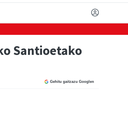
rko Santioetako
Gehitu gaitzazu Googlen