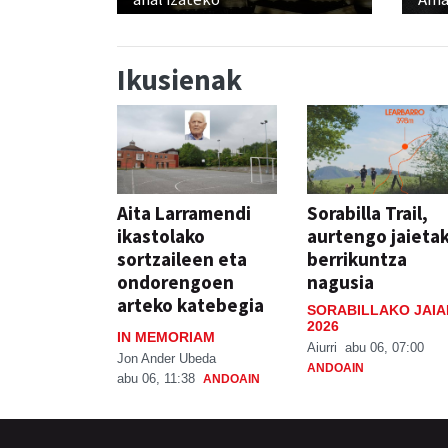
Ikusienak
Aita Larramendi
Sorabilla Trail,
ikastolako
aurtengo jaieta
sortzaileen eta
berrikuntza
ondorengoen
nagusia
arteko katebegia
SORABILLAKO JAIA
2026
IN MEMORIAM
Aiurri
abu 06, 07:00
Jon Ander Ubeda
ANDOAIN
abu 06, 11:38
ANDOAIN