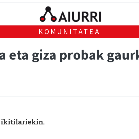
KOMUNITATEA
oa eta giza probak gau
ikitilariekin.