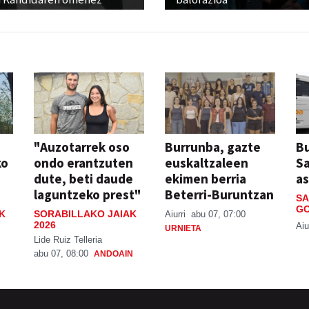
"Auzotarrek oso
Burrunba, gazte
Bu
ko
ondo erantzuten
euskaltzaleen
S
dute, beti daude
ekimen berria
a
laguntzeko prest"
Beterri-Buruntzan
SA
GO
K
SORABILLAKO JAIAK
Aiurri
abu 07, 07:00
2026
Aiu
URNIETA
Lide Ruiz Telleria
abu 07, 08:00
ANDOAIN