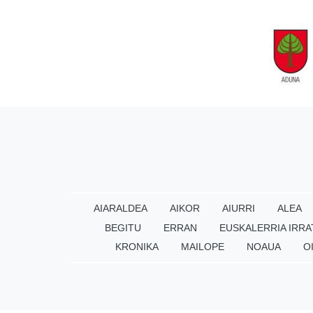
AIARALDEA
AIKOR
AIURRI
ALEA
BEGITU
ERRAN
EUSKALERRIA IRRA
KRONIKA
MAILOPE
NOAUA
O