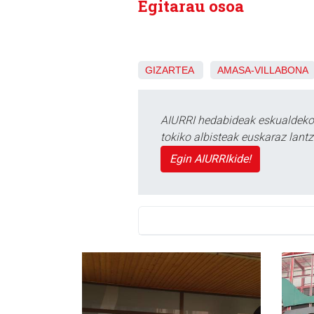
Egitarau osoa
GIZARTEA
AMASA-VILLABONA
AIURRI hedabideak eskualdeko n
tokiko albisteak euskaraz lan
Egin AIURRIkide!