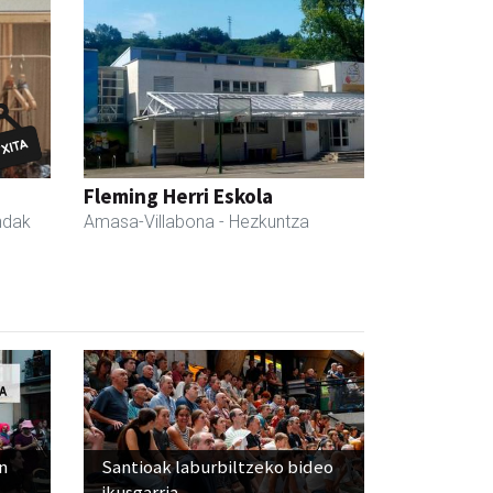
Fleming Herri Eskola
ndak
Amasa-Villabona
- Hezkuntza
n
Santioak laburbiltzeko bideo
ikusgarria