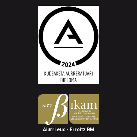
Aiurri.eus - Erroitz BM