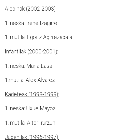
Alebinak (2002-2003):
1. neska: Irene Izagirre
1. mutila: Egoitz Agirrezabala
Infantilak (2000-2001):
1. neska: Maria Lasa
1.mutila: Alex Alvarez
Kadeteak (1998-1999):
1. neska: Uxue Mayoz
1. mutila: Aitor Irurzun
Jubenilak (1996-1997):