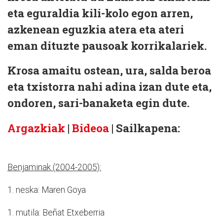
eta eguraldia kili-kolo egon arren,
azkenean eguzkia atera eta ateri
eman dituzte pausoak korrikalariek.
Krosa amaitu ostean, ura, salda beroa
eta txistorra nahi adina izan dute eta,
ondoren, sari-banaketa egin dute.
Argazkiak
|
Bideoa
| Sailkapena:
Benjaminak (2004-2005):
1. neska: Maren Goya
1. mutila: Beñat Etxeberria