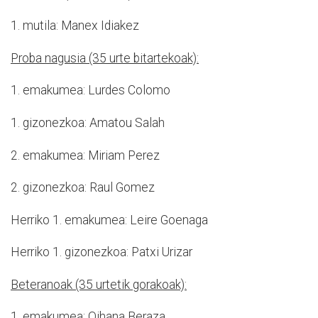
1. mutila: Manex Idiakez
Proba nagusia (35 urte bitartekoak):
1. emakumea: Lurdes Colomo
1. gizonezkoa: Amatou Salah
2. emakumea: Miriam Perez
2. gizonezkoa: Raul Gomez
Herriko 1. emakumea: Leire Goenaga
Herriko 1. gizonezkoa: Patxi Urizar
Beteranoak (35 urtetik gorakoak):
1. emakumea: Oihana Beraza