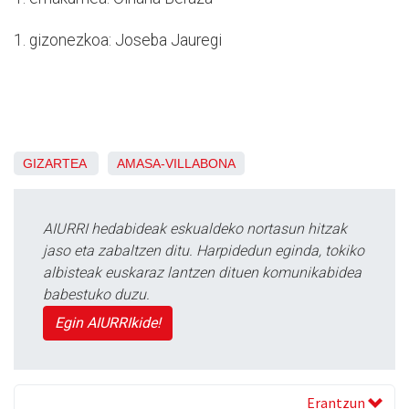
1. gizonezkoa: Joseba Jauregi
GIZARTEA
AMASA-VILLABONA
AIURRI hedabideak eskualdeko nortasun hitzak
jaso eta zabaltzen ditu. Harpidedun eginda, tokiko
albisteak euskaraz lantzen dituen komunikabidea
babestuko duzu.
Egin AIURRIkide!
Erantzun