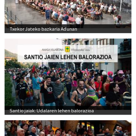
Txekor Jateko bazkaria Adunan
Santio jaiak: Udalaren lehen balorazioa