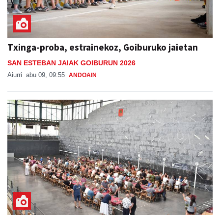
Txinga-proba, estrainekoz, Goiburuko jaietan
SAN ESTEBAN JAIAK GOIBURUN 2026
Aiurri
abu 09, 09:55
ANDOAIN