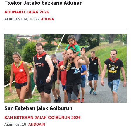
Txekor Jateko bazkaria Adunan
ADUNAKO JAIAK 2026
Aiurri
abu 09, 16:33
ADUNA
San Esteban jaiak Goiburun
SAN ESTEBAN JAIAK GOIBURUN 2026
Aiurri
uzt 18
ANDOAIN