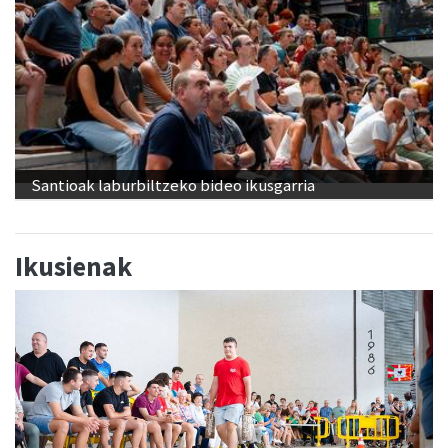
Santioak laburbiltzeko bideo ikusgarria
Ikusienak