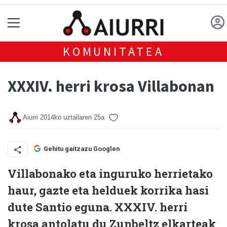
KOMUNITATEA
XXXIV. herri krosa Villabonan
Aiurri
2014ko uztailaren 25a
Gehitu gaitzazu Googlen
Villabonako eta inguruko herrietako
haur, gazte eta helduek korrika hasi
dute Santio eguna. XXXIV. herri
krosa antolatu du Zunbeltz elkarteak