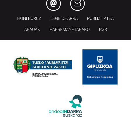
HONI BURUZ
LEGE OHARRA
PUBLIZITATEA
ARAUAK
HARREMANETARAKO
RSS