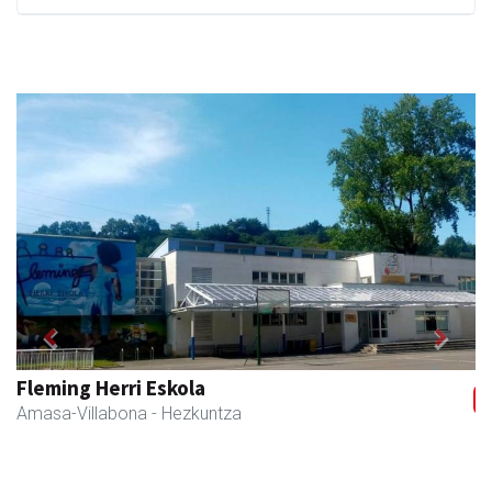
Previous
Next
Fleming Herri Eskola
Amasa-Villabona
- Hezkuntza