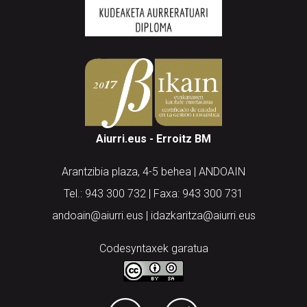
Aiurri.eus - Erroitz BM
Arantzibia plaza, 4-5 behea | ANDOAIN
Tel.: 943 300 732 | Faxa: 943 300 731
andoain@aiurri.eus | idazkaritza@aiurri.eus
Codesyntaxek garatua