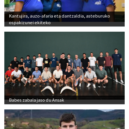
Kantujira, auzo-afaria eta dantzaldia, asteburuko
ospakizunei ekiteko
Babes zabala jaso du Ansak