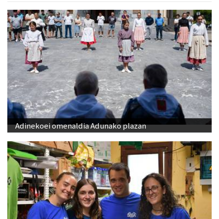
Adinekoei omenaldia Adunako plazan