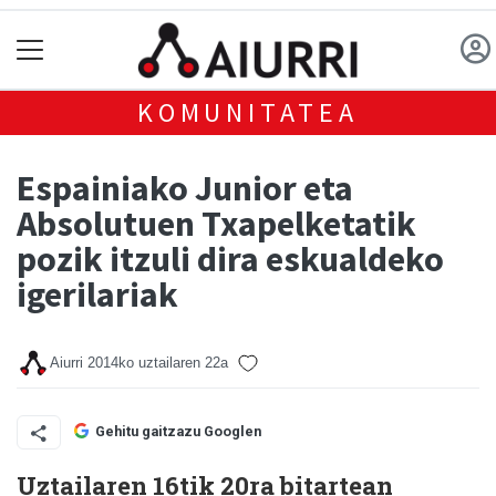
KOMUNITATEA
Espainiako Junior eta
Absolutuen Txapelketatik
pozik itzuli dira eskualdeko
igerilariak
Aiurri
2014ko uztailaren 22a
Gehitu gaitzazu Googlen
Uztailaren 16tik 20ra bitartean