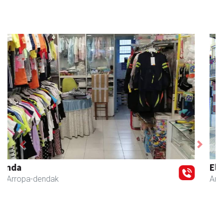
Previous
Next
Elizondo taberna
Andoain
-