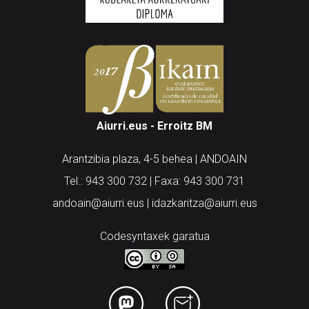
Aiurri.eus - Erroitz BM
Arantzibia plaza, 4-5 behea | ANDOAIN
Tel.: 943 300 732 | Faxa: 943 300 731
andoain@aiurri.eus | idazkaritza@aiurri.eus
Codesyntaxek garatua