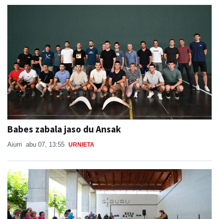
Babes zabala jaso du Ansak
Aiurri
abu 07, 13:55
URNIETA