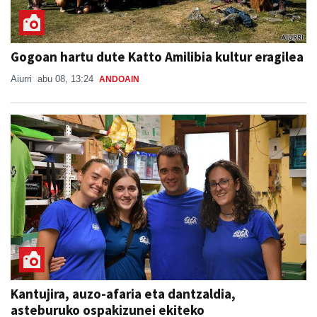
Gogoan hartu dute Katto Amilibia kultur eragilea
Aiurri
abu 08, 13:24
ANDOAIN
Kantujira, auzo-afaria eta dantzaldia,
asteburuko ospakizunei ekiteko