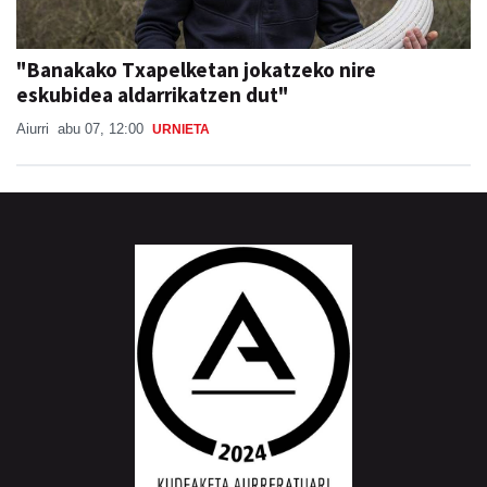
"Banakako Txapelketan jokatzeko nire
eskubidea aldarrikatzen dut"
Aiurri
abu 07, 12:00
URNIETA