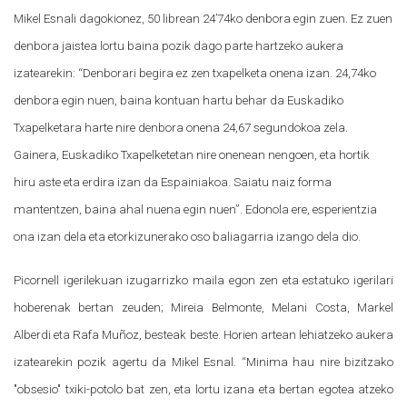
Mikel Esnali dagokionez, 50 librean 24’74ko denbora egin zuen. Ez zuen
denbora jaistea lortu baina pozik dago parte hartzeko aukera
izatearekin: “Denborari begira ez zen txapelketa onena izan. 24,74ko
denbora egin nuen, baina kontuan hartu behar da Euskadiko
Txapelketara harte nire denbora onena 24,67 segundokoa zela.
Gainera, Euskadiko Txapelketetan nire onenean nengoen, eta hortik
hiru aste eta erdira izan da Espainiakoa. Saiatu naiz forma
mantentzen, baina ahal nuena egin nuen”. Edonola ere, esperientzia
ona izan dela eta etorkizunerako oso baliagarria izango dela dio.
Picornell igerilekuan izugarrizko maila egon zen eta estatuko igerilari
hoberenak bertan zeuden; Mireia Belmonte, Melani Costa, Markel
Alberdi eta Rafa Muñoz, besteak beste. Horien artean lehiatzeko aukera
izatearekin pozik agertu da Mikel Esnal. “Minima hau nire bizitzako
"obsesio" txiki-potolo bat zen, eta lortu izana eta bertan egotea atzeko