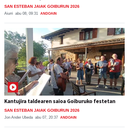
SAN ESTEBAN JAIAK GOIBURUN 2026
Aiurri
abu 08, 09:31
ANDOAIN
Kantujira taldearen saioa Goiburuko festetan
SAN ESTEBAN JAIAK GOIBURUN 2026
Jon Ander Ubeda
abu 07, 20:37
ANDOAIN