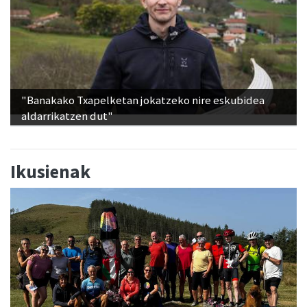
"Banakako Txapelketan jokatzeko nire eskubidea
aldarrikatzen dut"
Ikusienak