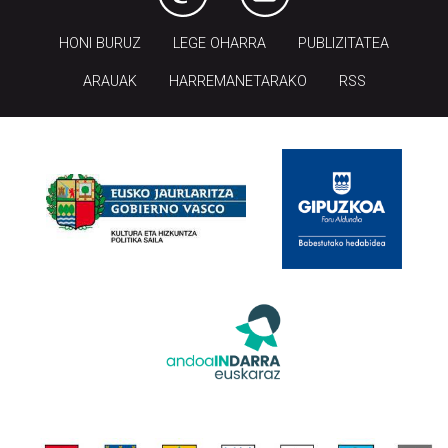
HONI BURUZ
LEGE OHARRA
PUBLIZITATEA
ARAUAK
HARREMANETARAKO
RSS