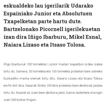
eskualdeko lau igerilarik Udarako
Espainiako Junior eta Absolutuen
Txapelketan parte hartu dute.
Bartzelonako Picornell igerilekuetan
izan dira Iñigo Ibarburu, Mikel Esnal,
Naiara Lizaso eta Itsaso Tolosa.
Iñigo Ibarburuk 100 tximeletan Junior mailan txapeldun ordea izatea
lortu du. Gainera, 50 tximeleta eta 100 tximeleta probetan bere adineko
Euskadiko marka onenak lortu ditu. Naiara Lizaso eta Itsaso Tolosa
ere fin ibili dira. Naiarak 50 eta 100 libre probetan bere denborak jaistea
lortu du. Itsasok ez zuen bere denbora jaitsi, baina lasterketa ona egin
zuen 200 bizkar frogan.