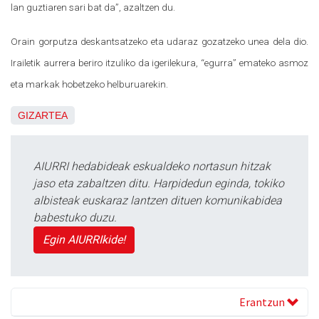
lan guztiaren sari bat da”, azaltzen du.
Orain gorputza deskantsatzeko eta udaraz gozatzeko unea dela dio.
Irailetik aurrera beriro itzuliko da igerilekura, “egurra” emateko asmoz
eta markak hobetzeko helburuarekin.
GIZARTEA
AIURRI hedabideak eskualdeko nortasun hitzak
jaso eta zabaltzen ditu. Harpidedun eginda, tokiko
albisteak euskaraz lantzen dituen komunikabidea
babestuko duzu.
Egin AIURRIkide!
Erantzun