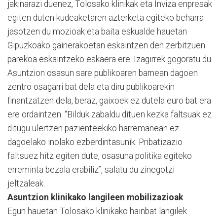
jakinarazi duenez, Tolosako klinikak eta Inviza enpresak
egiten duten kudeaketaren azterketa egiteko beharra
jasotzen du mozioak eta baita eskualde hauetan
Gipuzkoako gainerakoetan eskaintzen den zerbitzuen
parekoa eskaintzeko eskaera ere. Izagirrek gogoratu du
Asuntzion osasun sare publikoaren barnean dagoen
zentro osagarri bat dela eta diru publikoarekin
finantzatzen dela, beraz, gaixoek ez dutela euro bat era
ere ordaintzen. “Bilduk zabaldu dituen kezka faltsuak ez
ditugu ulertzen pazienteekiko harremanean ez
dagoelako inolako ezberdintasunik. Pribatizazio
faltsuez hitz egiten dute, osasuna politika egiteko
erreminta bezala erabiliz”, salatu du zinegotzi
jeltzaleak.
Asuntzion klinikako langileen mobilizazioak
Egun hauetan Tolosako klinikako hainbat langilek