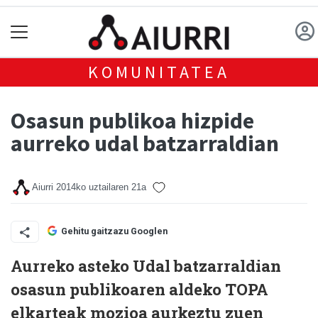
KOMUNITATEA
Osasun publikoa hizpide
aurreko udal batzarraldian
Aiurri
2014ko uztailaren 21a
Gehitu gaitzazu Googlen
Aurreko asteko Udal batzarraldian
osasun publikoaren aldeko TOPA
elkarteak mozioa aurkeztu zuen