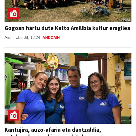
Gogoan hartu dute Katto Amilibia kultur eragilea
Aiurri
abu 08, 13:24
ANDOAIN
Kantujira, auzo-afaria eta dantzaldia,