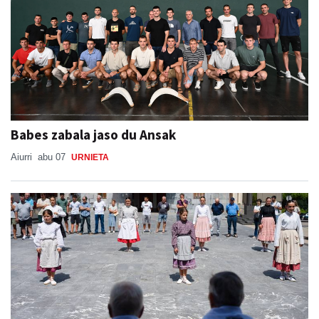
Babes zabala jaso du Ansak
Aiurri
abu 07
URNIETA