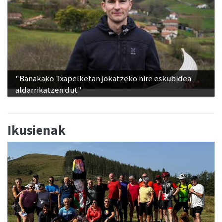
"Banakako Txapelketan jokatzeko nire eskubidea
aldarrikatzen dut"
Ikusienak