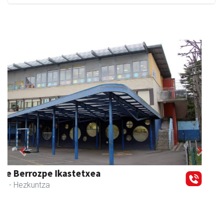
Previous
Next
Akam espazioa
Amasa-Villabona
- Arropa-dendak