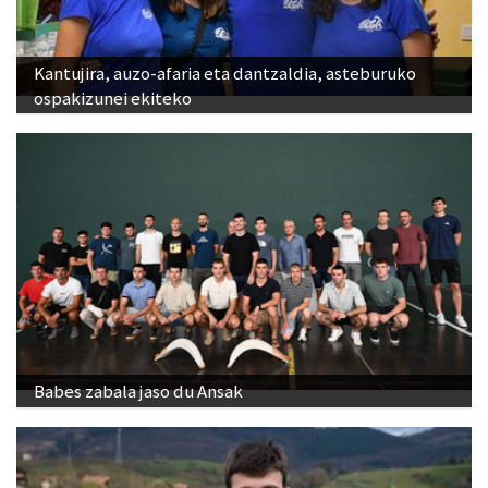
Kantujira, auzo-afaria eta dantzaldia, asteburuko
ospakizunei ekiteko
Babes zabala jaso du Ansak