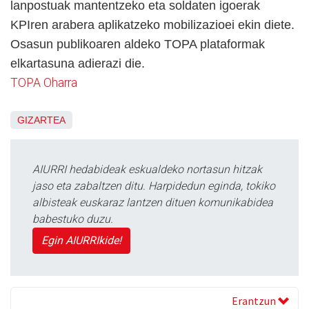
lanpostuak mantentzeko eta soldaten igoerak
KPIren arabera aplikatzeko mobilizazioei ekin diete.
Osasun publikoaren aldeko TOPA plataformak
elkartasuna adierazi die.
TOPA Oharra
GIZARTEA
AIURRI hedabideak eskualdeko nortasun hitzak
jaso eta zabaltzen ditu. Harpidedun eginda, tokiko
albisteak euskaraz lantzen dituen komunikabidea
babestuko duzu.
Egin AIURRIkide!
Erantzun