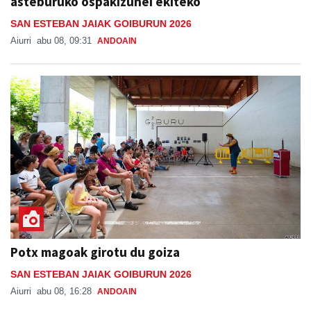
asteburuko ospakizunei ekiteko
SAN ESTEBAN JAIAK GOIBURUN 2026
Aiurri
abu 08, 09:31
ANDOAIN
Potx magoak girotu du goiza
SAN ESTEBAN JAIAK GOIBURUN 2026
Aiurri
abu 08, 16:28
ANDOAIN