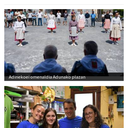
Adinekoei omenaldia Adunako plazan