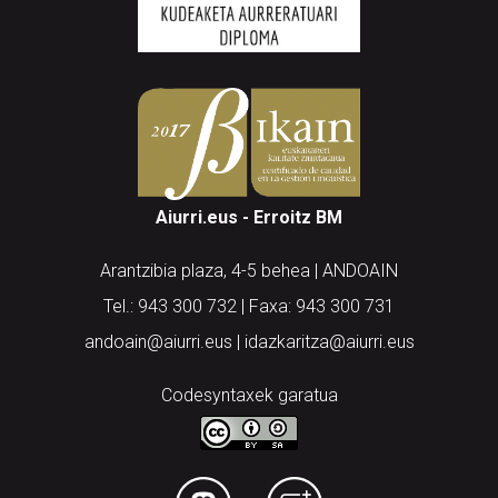
Aiurri.eus - Erroitz BM
Arantzibia plaza, 4-5 behea | ANDOAIN
Tel.: 943 300 732 | Faxa: 943 300 731
andoain@aiurri.eus | idazkaritza@aiurri.eus
Codesyntaxek garatua