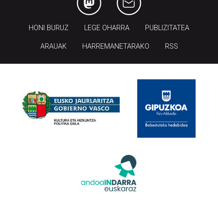
HONI BURUZ
LEGE OHARRA
PUBLIZITATEA
ARAUAK
HARREMANETARAKO
RSS