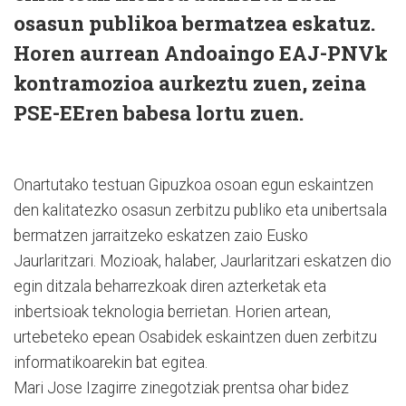
osasun publikoa bermatzea eskatuz.
Horen aurrean Andoaingo EAJ-PNVk
kontramozioa aurkeztu zuen, zeina
PSE-EEren babesa lortu zuen.
Onartutako testuan Gipuzkoa osoan egun eskaintzen
den kalitatezko osasun zerbitzu publiko eta unibertsala
bermatzen jarraitzeko eskatzen zaio Eusko
Jaurlaritzari. Mozioak, halaber, Jaurlaritzari eskatzen dio
egin ditzala beharrezkoak diren azterketak eta
inbertsioak teknologia berrietan. Horien artean,
urtebeteko epean Osabidek eskaintzen duen zerbitzu
informatikoarekin bat egitea.
Mari Jose Izagirre zinegotziak prentsa ohar bidez